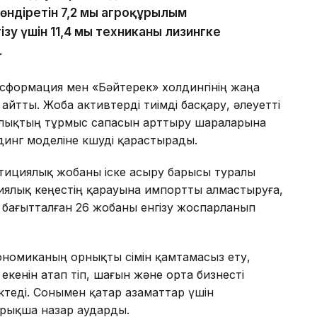
діретін 7,2 мың агроқұрылым
зу үшін 11,4 мың техниканы лизингке
.
ансформация мен «Бәйтерек» холдингінің жаңа
йтты. Жоба активтерді тиімді басқару, әлеуетті
алықтың тұрмыс сапасын арттыру шараларына
инг моделіне көшуді қарастырады.
стициялық жобаны іске асыру барысы туралы
иялық кеңестің қарауына импортты алмастыруға,
бағытталған 26 жобаны енгізу жоспарланып
омиканың орнықты өсімін қамтамасыз ету,
кенін атап өтіп, шағын және орта бизнесті
үктеді. Сонымен қатар азаматтар үшін
йрықша назар аударды.