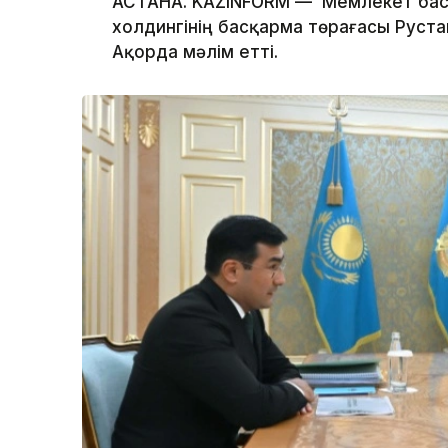
АСТАНА. KAZINFORM — Мемлекет бас
холдингінің басқарма төрағасы Руста
Ақорда мәлім етті.