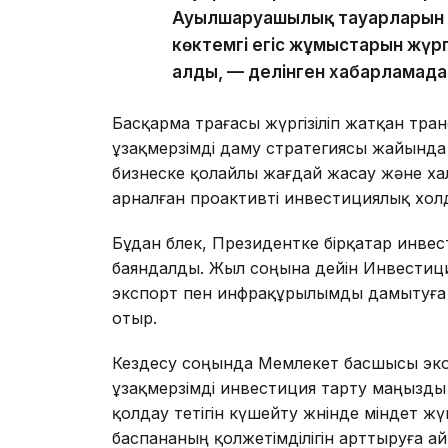
Ауылшаруашылық тауарларын өн
көктемгі егіс жұмыстарын жүргі
алды, — делінген хабарламада
Басқарма төрағасы жүргізіліп жатқан тр
ұзақмерзімді даму стратегиясы жайында а
бизнеске қолайлы жағдай жасау және х
арналған проактивті инвестициялық холд
Бұдан бөлек, Президентке бірқатар инве
баяндалды. Жыл соңына дейін Инвестиц
экспорт пен инфрақұрылымды дамытуға 
отыр.
Кездесу соңында Мемлекет басшысы экон
ұзақмерзімді инвестиция тарту маңызды е
қолдау тетігін күшейту жөнінде міндет ж
баспананың қолжетімділігін арттыруға а