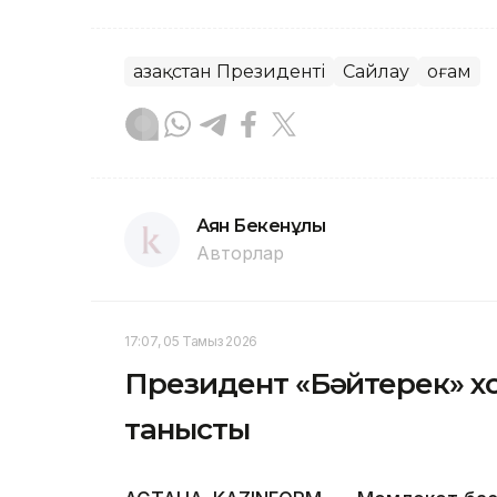
Қазақстан Президенті
Сайлау
Қоғам
Аян Бекенұлы
Авторлар
17:07, 05 Тамыз 2026
Президент «Бәйтерек» х
танысты