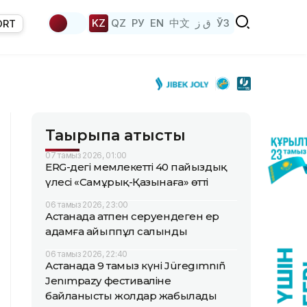
KZ
QZ
РУ
EN
中文
ق ز
ЎЗ
ORT
Тақырыпқа қатысты
07 тамыз 2026, 01:00
ERG-дегі мемлекеттің 40 пайыздық
үлесі «Самұрық-Қазынаға» өтті
06 тамыз 2026, 23:00
Астанада атпен серуендеген ер
адамға айыппұл салынды
06 тамыз 2026, 22:40
Астанада 9 тамыз күні Jüregımnıñ
Jenımpazy фестиваліне
байланысты жолдар жабылады