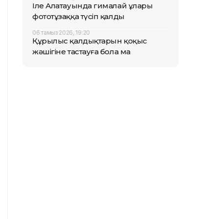
Іле Алатауында гималай ұлары
фототұзаққа түсіп қалды
06 тамыз 2026, 19:20
Құрылыс қалдықтарын қоқыс
жәшігіне тастауға бола ма