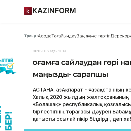
KAZINFORM
Ақорда
Тағайындау
Заң және тәртіп
Дерекқор
Тренд:
00:09, 06 Ақпан 2019
Қоғамға сайлаудан гөрі н
маңызды- сарапшы
АСТАНА. ҚазАқпарат - «Қазақстанның к
Халық 2020 жылдың желтоқсанының а
«Болашақ» республикалық қозғалысы
бірлестігінің төрағасы Дәурен Бабам
қатысты осылай пікір білдірді, деп х