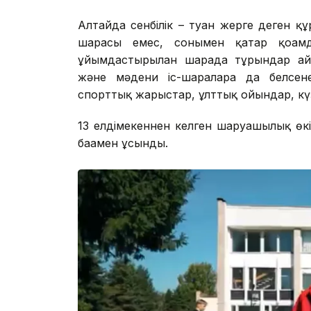
Алтайда сенбілік – туған жерге деген құ
шарасы емес, сонымен қатар қоғамдық
ұйымдастырылған шарада тұрғындар ай
және мәдени іс-шараларға да белсене
спорттық жарыстар, ұлттық ойындар, күз
13 елдімекеннен келген шаруашылық өкіл
бағамен ұсынды.