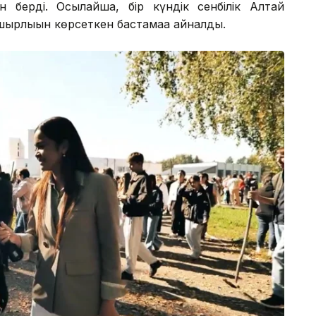
н берді. Осылайша, бір күндік сенбілік Алтай
шырлығын көрсеткен бастамаға айналды.