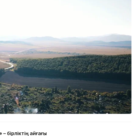
» – бірліктің айғағы