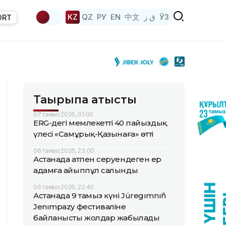
KZ
QZ
РУ
EN
中文
ق ز
ЎЗ
ORT
Тақырыпқа қатысты
07 тамыз 2026, 01:00
ERG-дегі мемлекеттің 40 пайыздық
үлесі «Самұрық-Қазынаға» өтті
06 тамыз 2026, 23:00
Астанада атпен серуендеген ер
адамға айыппұл салынды
06 тамыз 2026, 22:40
Астанада 9 тамыз күні Jüregımnıñ
Jenımpazy фестиваліне
байланысты жолдар жабылады