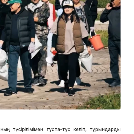
ың түсірілімімен тұспа-тұс келіп, тұрғындарды