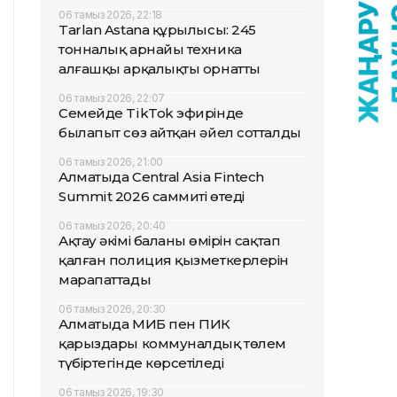
06 тамыз 2026, 22:18
Tarlan Astana құрылысы: 245
тонналық арнайы техника
алғашқы арқалықты орнатты
06 тамыз 2026, 22:07
Семейде TikTok эфирінде
былапыт сөз айтқан әйел сотталды
06 тамыз 2026, 21:00
Алматыда Central Asia Fintech
Summit 2026 саммиті өтеді
06 тамыз 2026, 20:40
Ақтау әкімі баланың өмірін сақтап
қалған полиция қызметкерлерін
марапаттады
06 тамыз 2026, 20:30
Алматыда МИБ пен ПИК
қарыздары коммуналдық төлем
түбіртегінде көрсетіледі
06 тамыз 2026, 19:30