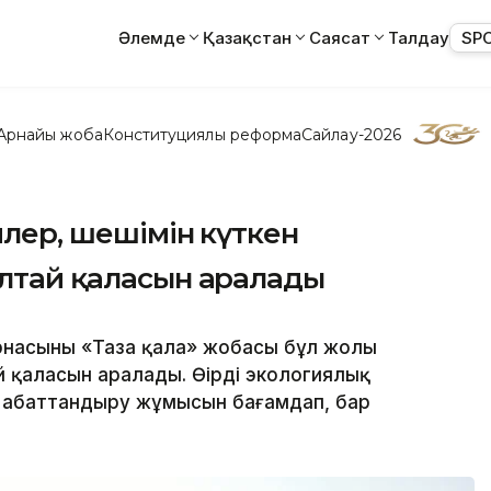
Әлемде
Қазақстан
Саясат
Талдау
SP
Арнайы жоба
Конституциялық реформа
Сайлау-2026
йлер, шешімін күткен
Алтай қаласын аралады
рнасының «Таза қала» жобасы бұл жолы
қаласын аралады. Өңірдің экологиялық
, абаттандыру жұмысын бағамдап, бар