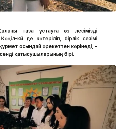
ланы таза ұстауға өз үлесімізді
ңіл-күй де көтеріліп, бірлік сезімі
құрмет осындай әрекеттен көрінеді, –
сенді қатысушыларының бірі.