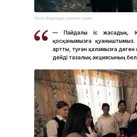
Фото: Видеодан алынған скрин
— Пайдалы іс жасадық. Қа
қосқанымызға қуаныштымыз. Кө
артты, туған қаламызға деген 
дейді тазалық акциясының бел