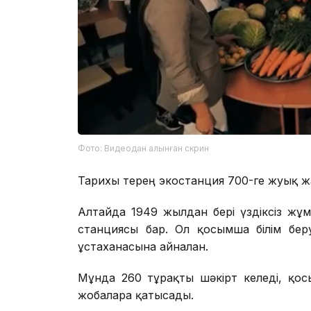
Фото: Видеодан алынған скрин
Тарихы терең экостанция 700-ге жуық жа
Алтайда 1949 жылдан бері үздіксіз жұм
станциясы бар. Ол қосымша білім беру
ұстаханасына айналған.
Мұнда 260 тұрақты шәкірт келеді, қо
жобаларға қатысады.