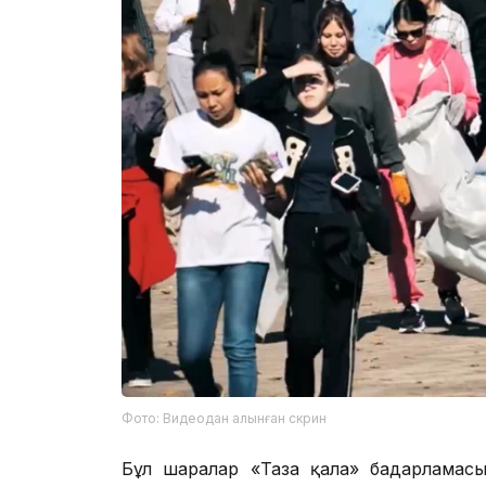
Фото: Видеодан алынған скрин
Бұл шаралар «Таза қала» бағдарламасын