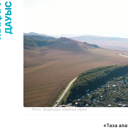
Фото: Видеодан алынған скрин
«Таза қала