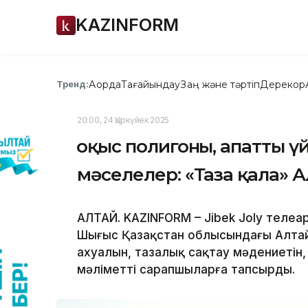
KAZINFORM
Ақорда
Тағайындау
Заң және тәртіп
Дерекқор
Тренд:
20:00, 24 Қыркүйек 2025
Қоқыс полигоны, апатты ү
мәселелер: «Таза қала» 
АЛТАЙ. KAZINFORM – Jibek Joly телеа
Шығыс Қазақстан облысындағы Алтай 
ахуалын, тазалық сақтау мәдениетін
мәліметті сарапшыларға тапсырды.