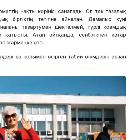
рметтің нақты көрінісі саналады. Ол тек тазалық
 бірліктің тетігіне айналған. Демалыс күні
наланы тазартумен шектелмей, түрлі қоғамдық
 қатысты. Атап айтқанда, сенбілікпен қатар
гі жәрмеңке өтті.
дері өз қолымен өсірген табиғи өнімдерін арзан