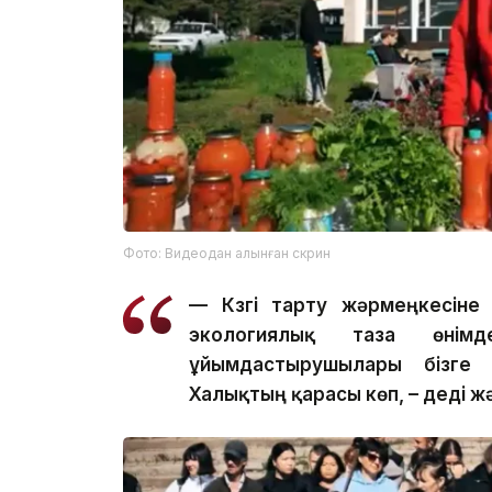
Фото: Видеодан алынған скрин
— Күзгі тарту жәрмеңкесіне
экологиялық таза өнім
ұйымдастырушылары бізге 
Халықтың қарасы көп, – деді ж