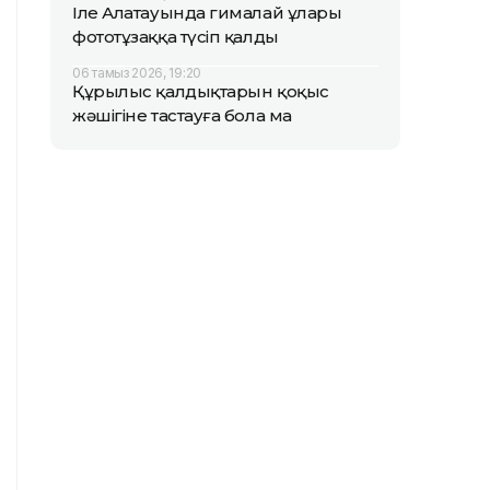
Іле Алатауында гималай ұлары
фототұзаққа түсіп қалды
06 тамыз 2026, 19:20
Құрылыс қалдықтарын қоқыс
жәшігіне тастауға бола ма