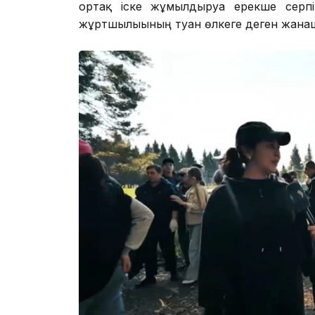
ортақ іске жұмылдыруға ерекше серпі
жұртшылығының туған өлкеге деген жана