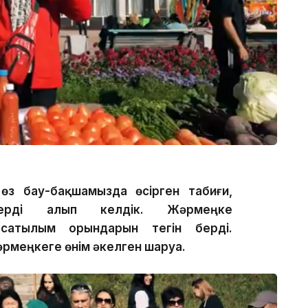
 өз бау-бақшамызда өсірген табиғи,
дерді алып келдік. Жәрмеңке
сатылым орындарын тегін берді.
әрмеңкеге өнім әкелген шаруа.