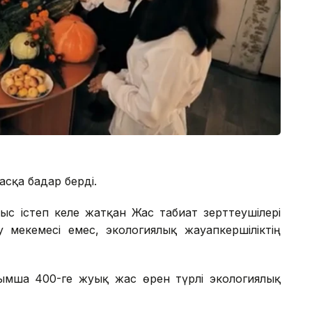
сқа бағдар берді.
ыс істеп келе жатқан Жас табиғат зерттеушілері
 мекемесі емес, экологиялық жауапкершіліктің
сымша 400-ге жуық жас өрен түрлі экологиялық