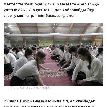
мектептің 1500 оқушысы бір мезетте «Бес асық»
ұлттық ойынына қатысты, деп хабарлайды Оқу-
ағарту министрлігінің баспасөз қызметі.
Фото: Оқу-ағарту министрлігі
Іс-шара Наурызнама аясында өтіп, ел көлеміндегі
осындай форматтағы ауқымды бастамалардың