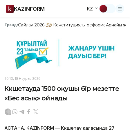
KAZINFORM
KZ
Сайлау-2026
Конституциялық реформа
Арнайы жо
Тренд:
20:13, 18 Наурыз 2026
Көкшетауда 1500 оқушы бір мезетте
«Бес асық» ойнады
АСТАНА. KAZINFORM — Көкшетау қаласында 27