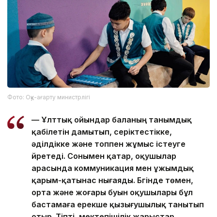
Фото: Оқу-ағарту министрлігі
— Ұлттық ойындар баланың танымдық
қабілетін дамытып, серіктестікке,
әділдікке және топпен жұмыс істеуге
үйретеді. Сонымен қатар, оқушылар
арасында коммуникация мен ұжымдық
қарым-қатынас нығаяды. Бүгінде төмен,
орта және жоғары буын оқушылары бұл
бастамаға ерекше қызығушылық танытып
отыр. Тіпті, мектепішілік жарыстар