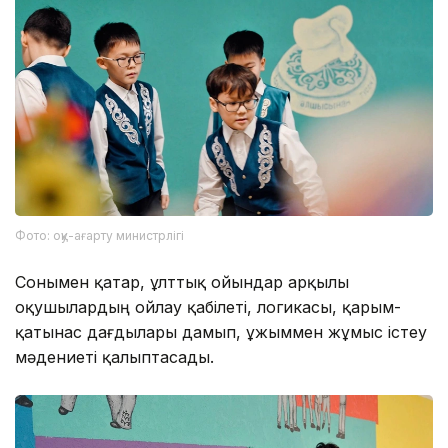
Фото: оқу-ағарту министрлігі
Сонымен қатар, ұлттық ойындар арқылы
оқушылардың ойлау қабілеті, логикасы, қарым-
қатынас дағдылары дамып, ұжыммен жұмыс істеу
мәдениеті қалыптасады.