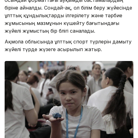
біріне айналды. Сондай-ақ, ол білім беру жүйесінде
ұлттық құндылықтарды ілгерілету және тәрбие
жұмысының мазмұнын күшейту бағытындағы
жүйелі жұмыстың бір бөлігі саналады.
Ақмола облысында ұлттық спорт түрлерін дамыту
жүйелі түрде жүзеге асырылып жатыр.