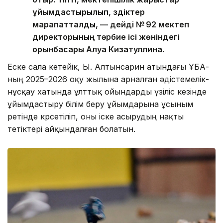
ұйымдастырылып, үздіктер
марапатталды, — дейді № 92 мектеп
директорының тәрбие ісі жөніндегі
орынбасары Алуа Кизатуллина.
Еске сала кетейік, Ы. Алтынсарин атындағы ҰБА-
ның 2025–2026 оқу жылына арналған әдістемелік-
нұсқау хатында ұлттық ойындарды үзіліс кезінде
ұйымдастыру білім беру ұйымдарына ұсыным
ретінде көрсетіліп, оны іске асырудың нақты
тетіктері айқындалған болатын.