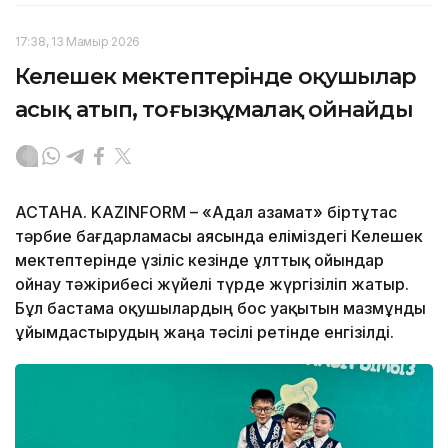
17:38, 13 Мамыр 2026
Келешек мектептерінде оқушылар
асық атып, тоғызқұмалақ ойнайды
АСТАНА. KAZINFORM – «Адал азамат» біртұтас
тәрбие бағдарламасы аясында еліміздегі Келешек
мектептерінде үзіліс кезінде ұлттық ойындар
ойнау тәжірибесі жүйелі түрде жүргізіліп жатыр.
Бұл бастама оқушылардың бос уақытын мазмұнды
ұйымдастырудың жаңа тәсілі ретінде енгізілді.