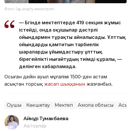
Фото: Оқу-ағарту министрлігі
— Бүгінде мектептерде 419 секция жұмыс
істейді, онда оқушылар дәстүрлі
ойындармен тұрақты айналысады. Ұлттық
ойындарды қамтитын тәрбиелік
шараларды ұйымдастыру ұлттық
бірегейлікті нығайтудың тиімді құралы, —
делінген хабарламада.
Осыған дейін ауыл мұғалімі 1500-ден астам
асықтан торсық
жасап шыққанын
жазғанбыз.
Оқушы
Көкшетау
Мектеп
Ақмола облысы
Асық 
Айнұр Тумакбаева
Авторлар