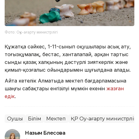
Фото: Оқу-ағарту министрлігі
Құжатқа сәйкес, 1-11-сынып оқушылары асық ату,
тоғызқұмалақ, бестас, ханталапай, арқан тартыс
сынды қазақ халқының дәстүрлі зияткерлік және
қимыл-қозғалыс ойындарымен шұғылдана алады.
Айта кетелік Алматыда мектеп бағдарламасына
шаңғы сабақтары енгізілуі мүмкін екенін
жазған
едік
.
Оқушы
Білім
Мектеп
ҚР Оқу-ағарту министрлігі
Назым Бөлесова