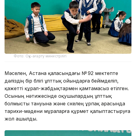
Фото: Оқу-ағарту министрлігі
Мәселен, Астана қаласындағы № 92 мектепте
дәліздің бір бөлігі ұлттық ойындарға бейімделіп,
қажетті құрал-жабдықтармен қамтамасыз етілген.
Осының нәтижесінде оқушылардың ұлттық
болмысты тануына және өскелең ұрпақ арасында
тарихи-мәдени мұраларға құрмет қалыптастыруға
жол ашылды.