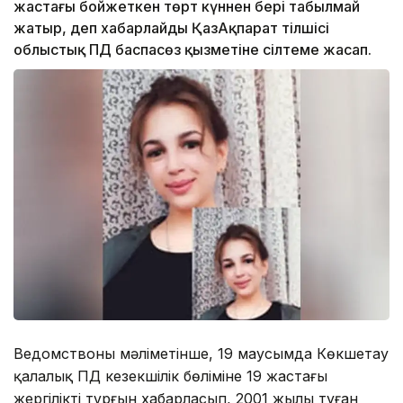
жастағы бойжеткен төрт күннен бері табылмай
жатыр, деп хабарлайды ҚазАқпарат тілшісі
облыстық ПД баспасөз қызметіне сілтеме жасап.
Ведомствоның мәліметінше, 19 маусымда Көкшетау
қалалық ПД кезекшілік бөліміне 19 жастағы
жергілікті тұрғын хабарласып, 2001 жылы туған