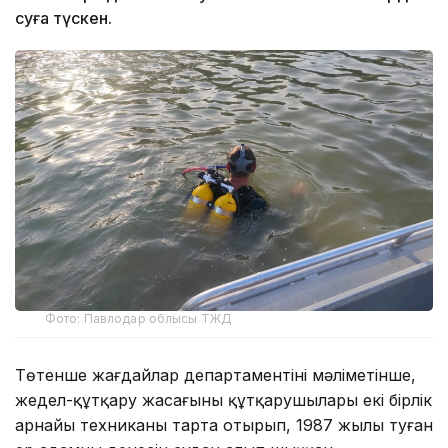
суға түскен.
Фото: Павлодар облысы ТЖД
Төтенше жағдайлар департаментінің мәліметінше,
жедел-құтқару жасағының құтқарушылары екі бірлік
арнайы техниканы тарта отырып, 1987 жылы туған