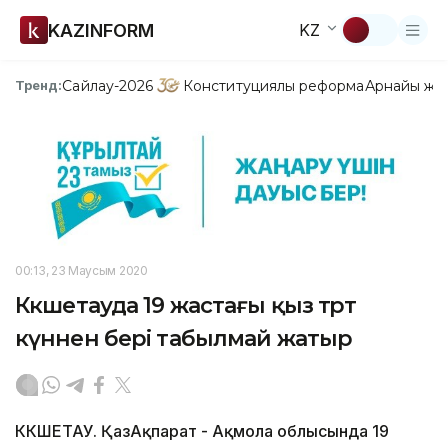
KAZINFORM
KZ
Сайлау-2026
Конституциялық реформа
Арнайы жо
Тренд:
00:13, 23 Маусым 2020
Көкшетауда 19 жастағы қыз төрт
күннен бері табылмай жатыр
КӨКШЕТАУ. ҚазАқпарат - Ақмола облысында 19