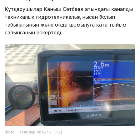
Құтқарушылар Қаныш Сәтбаев атындағы каналдың
техникалық гидротехникалық нысан болып
табылатынын және онда шомылуға қатаң тыйым
салынғанын ескертеді.
Фото: Павлодар облысы ТЖД