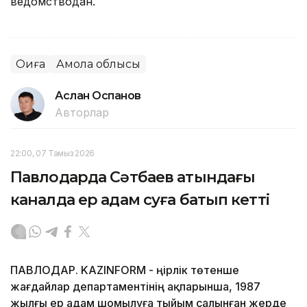
ведомстводан.
Оқиға
Ақмола облысы
Аслан Оспанов
Авторлар
22:00, 07 Тамыз 2026
Павлодарда Сәтбаев атындағы
каналда ер адам суға батып кетті
ПАВЛОДАР. KAZINFORM - Өңірлік төтенше
жағдайлар департаментінің ақпарынша, 1987
жылғы ер адам шомылуға тыйым салынған жерде