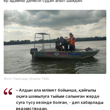
ер адамның денесін судан алып шыққан.
Фото: Павлодар облысы ТЖД
– Алдын ала мәлімет бойынша, қайғылы
оқиға шомылуға тыйым салынған жерде
суға түсу кезінде болған, - деп хабарлады
ведомстводан.