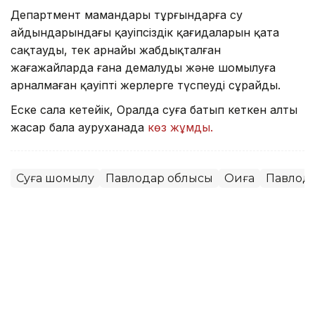
Департмент мамандары тұрғындарға су
айдындарындағы қауіпсіздік қағидаларын қатаң
сақтауды, тек арнайы жабдықталған
жағажайларда ғана демалуды және шомылуға
арналмаған қауіпті жерлерге түспеуді сұрайды.
Еске сала кетейік, Оралда суға батып кеткен алты
жасар бала ауруханада
көз жұмды.
Суға шомылу
Павлодар облысы
Оқиға
Павлод
Мұрат Аяған
Авторлар
13:52, 07 Тамыз 2026
Фельдшер Ұлдана Мырзуанның