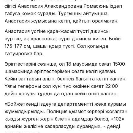
сіңілісі Анастасия Александровна Ромасюнь іздеп
табуға көмек сұрады. Тұрғынның айтуынша,
Анастасия жұмысына кетіп, қайтып оралмаған.
Анастасия үстіне қара-жасыл түсті джинсы
күртке, ақ крассовка, сұры джинсы киген. Бойы
175-177 см, шашы қоңыр түсті. Сол қолында
татуировка бар.
Әріптестерінің сөзінше, ол 18 маусымда сағат 15:00
шамасында әріптестерімен сөзге келіп қалған.
Кейін заттарын алып, белгісіз бағытта кетіп қалған.
Ұялы телефоны сол күні түс кезінен сағат 22:00
дейін қосулы тұрды да одан кейін өшіп қалған.
«Бойжеткенді іздеуге департаменттің жеке құрамы
жұмылдырылды. Полиция қызметкерлері жоғалған
қыздың жүрген жерін білетін адамдар болса, «102»
арнайы желісіне хабарласуды сұрайды», - дейді