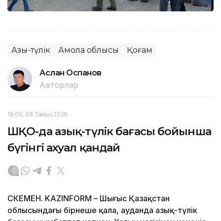
Азық-түлік
Ақмола облысы
Қоғам
Аслан Оспанов
Авторлар
18:00, 08 Тамыз 2026
ШҚО-да азық-түлік бағасы бойынша
бүгінгі ахуал қандай
ӨСКЕМЕН. KAZINFORM – Шығыс Қазақстан
облысындағы бірнеше қала, ауданда азық-түлік