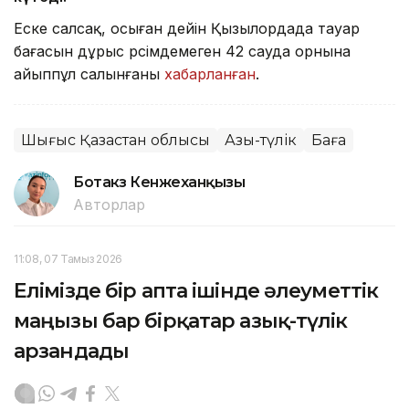
Еске салсақ, осыған дейін Қызылордада тауар
бағасын дұрыс рәсімдемеген 42 сауда орнына
айыппұл салынғаны
хабарланған
.
Шығыс Қазақстан облысы
Азық-түлік
Баға
Ботакөз Кенжеханқызы
Авторлар
11:08, 07 Тамыз 2026
Елімізде бір апта ішінде әлеуметтік
маңызы бар бірқатар азық-түлік
арзандады