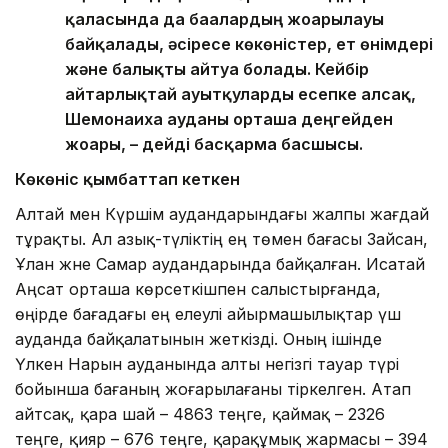
қаласында да бағалардың жоғарылауы
байқалады, әсіресе көкөністер, ет өнімдері
және балықты айтуға болады. Кейбір
айтарлықтай ауытқуларды есепке алсақ,
Шемонаиха ауданы орташа деңгейден
жоғары, – дейді басқарма басшысы.
Көкөніс қымбаттап кеткен
Алтай мен Күршім аудандарындағы жалпы жағдай
тұрақты. Ал азық-түліктің ең төмен бағасы Зайсан,
Ұлан және Самар аудандарында байқалған. Исатай
Аңсат орташа көрсеткішпен салыстырғанда,
өңірде бағадағы ең елеулі айырмашылықтар үш
ауданда байқалатынын жеткізді. Оның ішінде
Үлкен Нарын ауданында алты негізгі тауар түрі
бойынша бағаның жоғарылағаны тіркелген. Атап
айтсақ, қара шай – 4863 теңге, қаймақ – 2326
теңге, қияр – 676 теңге, қарақұмық жармасы – 394