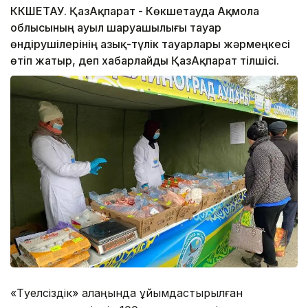
КӨКШЕТАУ. ҚазАқпарат - Көкшетауда Ақмола
облысының ауыл шаруашылығы тауар
өндірушілерінің азық-түлік тауарлары жәрмеңкесі
өтіп жатыр, деп хабарлайды ҚазАқпарат тілшісі.
«Тәуелсіздік» алаңында ұйымдастырылған