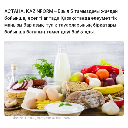
АСТАНА. KAZINFORM – Биыл 5 тамыздағы жағдай
бойынша, есепті аптада Қазақстанда әлеуметтік
маңызы бар азық-түлік тауарларының бірқатары
бойынша бағаның төмендеуі байқалды.
Фото: Ұлттық статистика бюросы