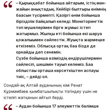
– Қырыққабат бойынша айтарым, істің мән-
жайын анықтадық. Кейбірі былтырғы өнімнің
бағасын түсірмепті. Қазіргі өнім бойынша
бірізділік байқалып келеді. Мониторингтік
топ мүшелерімен бірге жұмыс істеп
жатырмыз. Жылқы еті бойынша екі шаруа
қожалығымен сөйлестік. Жуықта жәрмеңке
өткіземіз. Облысқа ортақ баға бізде де
орнайды деп сенемін.
Сүзбе бойынша өзіміздің өндірушілермен
сөйлесіп, шешімін тауып келеміз. Баға
облыстағы орташа көрсеткіштен аспауы
тиіс, – дейді ол.
Сондай-ақ Алтай ауданының әкімі Ренат
Құрмамбаев қымбатшылықты тізгіндеу үшін не
істеліп жатқанын айтып берді.
– Аудан бойынша 17 әлеуметтік бөлімше