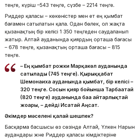
теңге, күріш –543 теңге, сүзбе – 2214 теңге.
Риддер қаласы – көкөністер мен ет ең қымбат
бағамен сатылатын қала. Одан бөлек, ол жақта
қызанақтың бір келісі 1 350 теңгеден саудаланып
жатыр. Алтай ауданында қиярдың орташа бағасы
– 678 теңге, қызанақтың орташа бағасы – 815
теңге.
– Ең қымбат рожки Марқакөл ауданында
сатылады (745 теңге). Қырыққабат
Шемонаиха ауданында қымбат, бір келісі –
320 теңге. Сосын қияр бойынша Тарбағатай
(820 теңге) ауданында баға айтарлықтай
жоғары, – дейді Исатай Аңсат.
Әкімдер мәселені қалай шешпек?
Басқарма басшысы өз сөзінде Алтай, Үлкен Нарын
аудандары және Риддер қаласы әкімдіктеріне