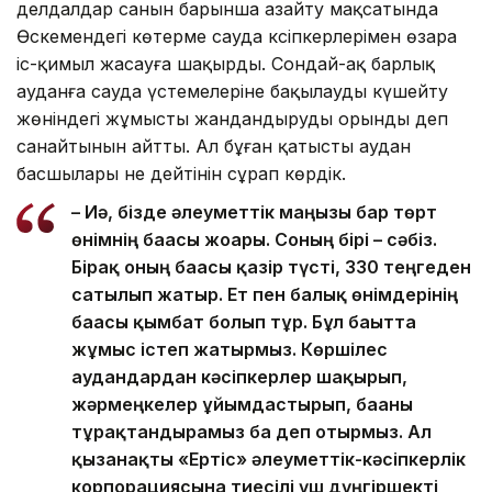
делдалдар санын барынша азайту мақсатында
Өскемендегі көтерме сауда кәсіпкерлерімен өзара
іс-қимыл жасауға шақырды. Сондай-ақ барлық
ауданға сауда үстемелеріне бақылауды күшейту
жөніндегі жұмысты жандандыруды орынды деп
санайтынын айтты. Ал бұған қатысты аудан
басшылары не дейтінін сұрап көрдік.
– Иә, бізде әлеуметтік маңызы бар төрт
өнімнің бағасы жоғары. Соның бірі – сәбіз.
Бірақ оның бағасы қазір түсті, 330 теңгеден
сатылып жатыр. Ет пен балық өнімдерінің
бағасы қымбат болып тұр. Бұл бағытта
жұмыс істеп жатырмыз. Көршілес
аудандардан кәсіпкерлер шақырып,
жәрмеңкелер ұйымдастырып, бағаны
тұрақтандырамыз ба деп отырмыз. Ал
қызанақты «Ертіс» әлеуметтік-кәсіпкерлік
корпорациясына тиесілі үш дүңгіршекті