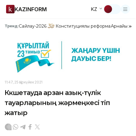
KAZINFORM
KZ
Сайлау-2026
Конституциялық реформа
Арнайы жо
Тренд:
11:47, 25 Қыркүйек 2021
Көкшетауда арзан азық-түлік
тауарларының жәрмеңкесі өтіп
жатыр