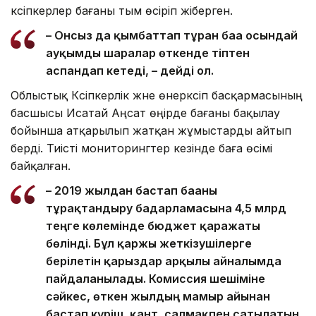
кәсіпкерлер бағаны тым өсіріп жіберген.
– Онсыз да қымбаттап тұрған баға осындай
ауқымды шаралар өткенде тіптен
аспандап кетеді, – дейді ол.
Облыстық Кәсіпкерлік және өнеркәсіп басқармасының
басшысы Исатай Аңсат өңірде бағаны бақылау
бойынша атқарылып жатқан жұмыстарды айтып
берді. Тиісті мониторингтер кезінде баға өсімі
байқалған.
– 2019 жылдан бастап бағаны
тұрақтандыру бағдарламасына 4,5 млрд
теңге көлемінде бюджет қаражаты
бөлінді. Бұл қаржы жеткізушілерге
берілетін қарыздар арқылы айналымда
пайдаланылады. Комиссия шешіміне
сәйкес, өткен жылдың мамыр айынан
бастап күріш, қант, салмақпен сатылатын