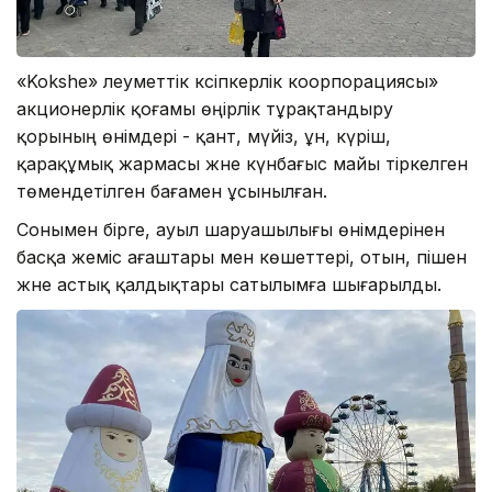
«Kokshe» әлеуметтік кәсіпкерлік коорпорациясы»
акционерлік қоғамы өңірлік тұрақтандыру
қорының өнімдері - қант, мүйіз, ұн, күріш,
қарақұмық жармасы және күнбағыс майы тіркелген
төмендетілген бағамен ұсынылған.
Сонымен бірге, ауыл шаруашылығы өнімдерінен
басқа жеміс ағаштары мен көшеттері, отын, пішен
және астық қалдықтары сатылымға шығарылды.