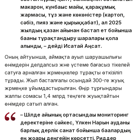
макарон, күнбағыс майы, қарақұмық
жармасы, тұз және көкөністер (картоп,
сәбіз, пияз және қырыққабат), ал 2025
жылдың қазан айынан бастап ет бойынша
бағаны тұрақтандыру шаралары қолға
алынды, – дейді Исатай Аңсат.
Оның айтуынша, аймақта ауыл шаруашылығы
өнімдерін делдалсыз және үстеме бағасыз тікелей
сатуға арналған жәрмеңкелер тұрақты өткізіліп
тұрады. Жыл басталғалы осындай 300-ге жуық
жәрмеңке ұйымдастырылған. Өңір тұрғындары
жалпы сомасы 1,4 млрд теңгеге жуықтайтын
өнімдер сатып алған.
– Шілде айының ортасындағы мониторинг
деректеріне сәйкес, Үлкен Нарын ауданы
барлық дерлік санат бойынша бағалардың
ең жоғары деңгейін көрсетті. Риддер