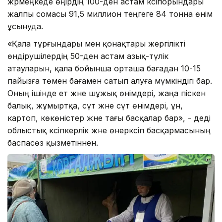
жәрмеңкеде өңірдің 100-ден астам кәсіпорындары
жалпы сомасы 91,5 миллион теңгеге 84 тонна өнім
ұсынуда.
«Қала тұрғындары мен қонақтары жергілікті
өндірушілердің 50-ден астам азық-түлік
атауларын, қала бойынша орташа бағадан 10-15
пайызға төмен бағамен сатып алуға мүмкіндігі бар.
Оның ішінде ет және шұжық өнімдері, жаңа піскен
балық, жұмыртқа, сүт және сүт өнімдері, ұн,
картоп, көкөністер және тағы басқалар бар», - деді
облыстық кәсіпкерлік және өнеркәсіп басқармасының
баспасөз қызметіннен.