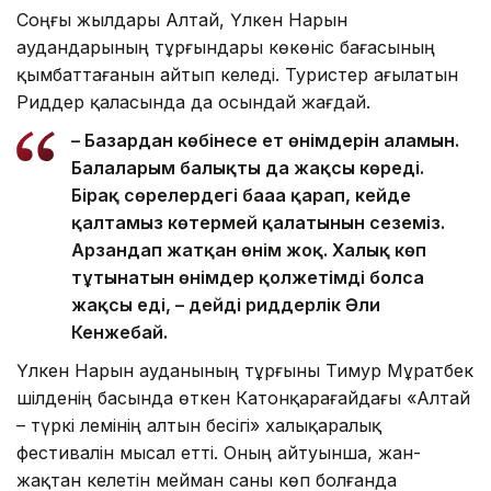
Соңғы жылдары Алтай, Үлкен Нарын
аудандарының тұрғындары көкөніс бағасының
қымбаттағанын айтып келеді. Туристер ағылатын
Риддер қаласында да осындай жағдай.
– Базардан көбінесе ет өнімдерін аламын.
Балаларым балықты да жақсы көреді.
Бірақ сөрелердегі бағаға қарап, кейде
қалтамыз көтермей қалатынын сеземіз.
Арзандап жатқан өнім жоқ. Халық көп
тұтынатын өнімдер қолжетімді болса
жақсы еді, – дейді риддерлік Әли
Кенжебай.
Үлкен Нарын ауданының тұрғыны Тимур Мұратбек
шілденің басында өткен Катонқарағайдағы «Алтай
– түркі әлемінің алтын бесігі» халықаралық
фестивалін мысал етті. Оның айтуынша, жан-
жақтан келетін мейман саны көп болғанда