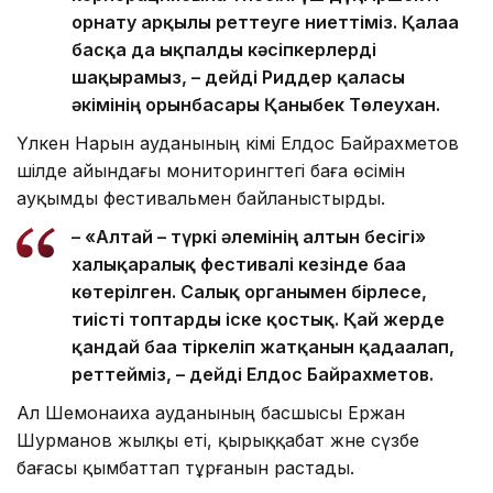
орнату арқылы реттеуге ниеттіміз. Қалаға
басқа да ықпалды кәсіпкерлерді
шақырамыз, – дейді Риддер қаласы
әкімінің орынбасары Қаныбек Төлеухан.
Үлкен Нарын ауданының әкімі Елдос Байрахметов
шілде айындағы мониторингтегі баға өсімін
ауқымды фестивальмен байланыстырды.
– «Алтай – түркі әлемінің алтын бесігі»
халықаралық фестивалі кезінде баға
көтерілген. Салық органымен бірлесе,
тиісті топтарды іске қостық. Қай жерде
қандай баға тіркеліп жатқанын қадағалап,
реттейміз, – дейді Елдос Байрахметов.
Ал Шемонаиха ауданының басшысы Ержан
Шурманов жылқы еті, қырыққабат және сүзбе
бағасы қымбаттап тұрғанын растады.