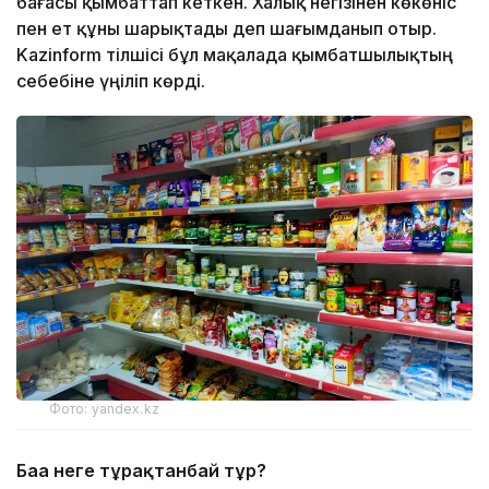
бағасы қымбаттап кеткен. Халық негізінен көкөніс
пен ет құны шарықтады деп шағымданып отыр.
Kazinform тілшісі бұл мақалада қымбатшылықтың
себебіне үңіліп көрді.
Фото: yandex.kz
Баға неге тұрақтанбай тұр?