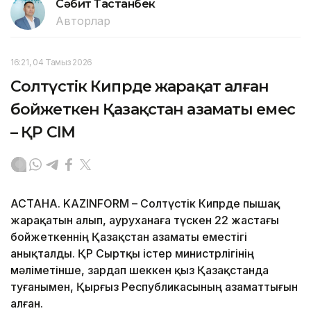
Сәбит Тастанбек
Авторлар
16:21, 04 Тамыз 2026
Солтүстік Кипрде жарақат алған
бойжеткен Қазақстан азаматы емес
– ҚР СІМ
АСТАНА. KAZINFORM – Солтүстік Кипрде пышақ
жарақатын алып, ауруханаға түскен 22 жастағы
бойжеткеннің Қазақстан азаматы еместігі
анықталды. ҚР Сыртқы істер министрлігінің
мәліметінше, зардап шеккен қыз Қазақстанда
туғанымен, Қырғыз Республикасының азаматтығын
алған.