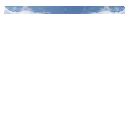
Фото: СІМ
– Қазақстан Республикасы Сыртқы істер
министрлігі Солтүстік Кипрде болған
оқиғада зардап шеккен азаматқа қатысты
келесіні хабарлайды. Мәліметтерді
нақтылау барысында зардап шеккен