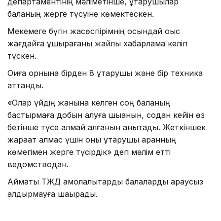
департаментінің мәліметінше, құтқарушылар
баланың жерге түсуіне көмектескен.
Мекемеге бүгін жасөспірімнің осындай оқыс
жағдайға ұшырағаны жайлы хабарлама келіп
түскен.
Оқиға орнына бірден 8 құтқарушы және бір техника
аттанды.
«Олар үйдің жанына келген соң баланың
бастырмаға добын алуға шыққанын, содан кейін өз
бетінше түсе алмай қалғанын анықтады. Жеткіншек
жарақат алмас үшін оны құтқарушы арқанның
көмегімен жерге түсірдік» деп мәлім етті
ведомстводан.
Аймақтық ТЖД ақмолалықтарды балаларды қараусыз
қалдырмауға шақырады.