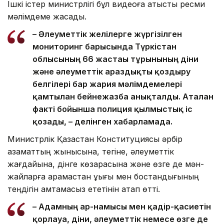
Ішкі істер министрлігі бұл видеоға қатысты ресми
мәлімдеме жасады.
– Әлеуметтік желілерге жүргізілген
мониторинг барысында Түркістан
облысының 66 жастағы тұрғынының діни
және әлеуметтік араздықты қоздыру
белгілері бар жария мәлімдемелері
қамтылған бейнежазба анықталды. Аталған
факті бойынша полиция қылмыстық іс
қозғады, – делінген хабарламада.
Министрлік Қазақстан Конституциясы әрбір
азаматтың жынысына, тегіне, әлеуметтік
жағдайына, дінге көзқарасына және өзге де мән-
жайларға қарамастан құқығы мен бостандығының
теңдігін қамтамасыз ететінін атап өтті.
– Адамның ар-намысы мен қадір-қасиетін
қорлауға, діни, әлеуметтік немесе өзге де