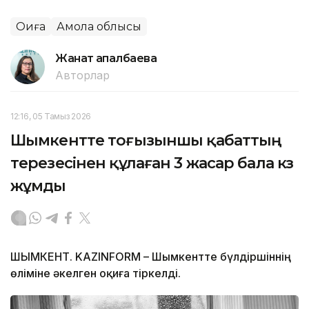
Оқиға
Ақмола облысы
Жанат Қапалбаева
Авторлар
12:16, 05 Тамыз 2026
Шымкентте тоғызыншы қабаттың
терезесінен құлаған 3 жасар бала көз
жұмды
ШЫМКЕНТ. KAZINFORM – Шымкентте бүлдіршіннің
өліміне әкелген оқиға тіркелді.