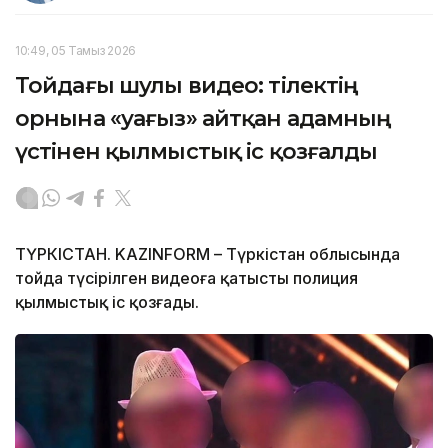
10:49, 05 Тамыз 2026
Тойдағы шулы видео: тілектің
орнына «уағыз» айтқан адамның
үстінен қылмыстық іс қозғалды
ТҮРКІСТАН. KAZINFORM – Түркістан облысында
тойда түсірілген видеоға қатысты полиция
қылмыстық іс қозғады.