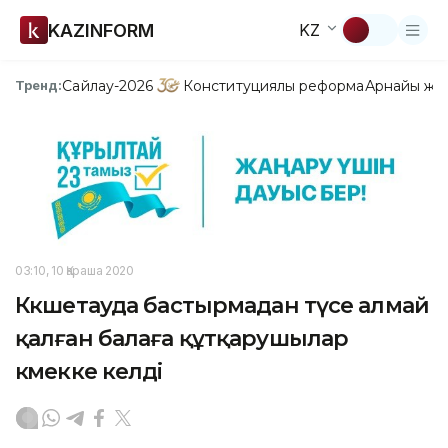
KAZINFORM
KZ
Сайлау-2026
Конституциялық реформа
Арнайы жо
Тренд:
03:10, 10 Қараша 2020
Көкшетауда бастырмадан түсе алмай
қалған балаға құтқарушылар
көмекке келді