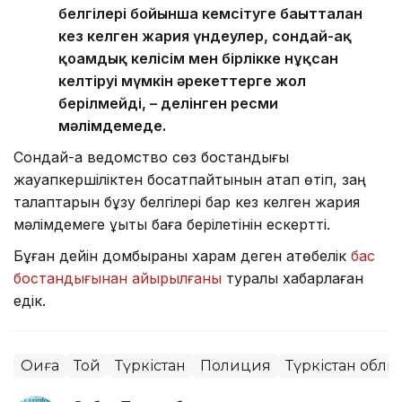
белгілері бойынша кемсітуге бағытталған
кез келген жария үндеулер, сондай-ақ
қоғамдық келісім мен бірлікке нұқсан
келтіруі мүмкін әрекеттерге жол
берілмейді, – делінген ресми
мәлімдемеде.
Сондай-ақ ведомство сөз бостандығы
жауапкершіліктен босатпайтынын атап өтіп, заң
талаптарын бұзу белгілері бар кез келген жария
мәлімдемеге құқықтық баға берілетінін ескертті.
Бұған дейін домбыраны харам деген ақтөбелік
бас
бостандығынан айырылғаны
туралы хабарлаған
едік.
Оқиға
Той
Түркістан
Полиция
Түркістан облы