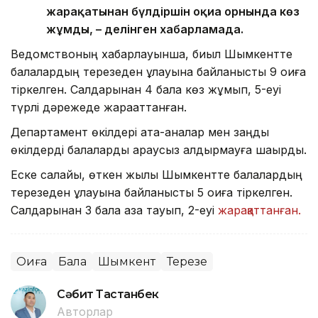
жарақатынан бүлдіршін оқиға орнында көз
жұмды, – делінген хабарламада.
Ведомствоның хабарлауынша, биыл Шымкентте
балалардың терезеден құлауына байланысты 9 оқиға
тіркелген. Салдарынан 4 бала көз жұмып, 5-еуі
түрлі дәрежеде жарақаттанған.
Департамент өкілдері ата-аналар мен заңды
өкілдерді балаларды қараусыз қалдырмауға шақырды.
Еске салайық, өткен жылы Шымкентте балалардың
терезеден құлауына байланысты 5 оқиға тіркелген.
Салдарынан 3 бала қаза тауып, 2-еуі
жарақаттанған.
Оқиға
Бала
Шымкент
Терезе
Сәбит Тастанбек
Авторлар