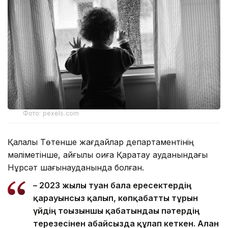
Фото: pexels.com
Қалалық Төтенше жағдайлар департаментінің
мәліметінше, қайғылы оқиға Қаратау ауданындағы
Нұрсәт шағынауданында болған.
– 2023 жылы туған бала ересектердің
қарауынсыз қалып, көпқабатты тұрғын
үйдің тоғызыншы қабатындағы пәтердің
терезесінен абайсызда құлап кеткен. Алған