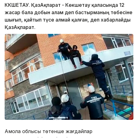
КӨКШЕТАУ. ҚазАқпарат - Көкшетау қаласында 12
жасар бала добын алам деп бастырманың төбесіне
шығып, қайтып түсе алмай қалған, деп хабарлайды
ҚазАқпарат.
Ақмола облысы төтенше жағдайлар