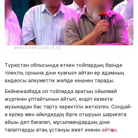
Фото: t.me/POLICE_of_KZ
Түркістан облысында өткен тойлардың бірінде
тілектің орнына діни «уағыз» айтқан ер адамның
видеосы әлеуметтік желіде кеңінен тарады.
Бейнежазбада ол тойларда арақтың қойылмай
жүргенін құптайтынын айтып, ендігі кезекте
музыкадан бас тарту керектігін жеткізген. Сондай-
ақ ерлер мен әйелдердің бірге отыруын шариғатқа
қайшы деп бағалап, мұсылмандардың діни
талаптарды қатаң ұстануы қажет екенін
айтқан.