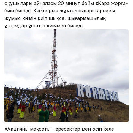
оқушылары айналасы 20 минут бойы «Қара жорға»
биін биледі. Кәсіпорын жұмысшылары арнайы
жұмыс киімін киіп шықса, шығармашылық
ұжымдар ұлттық киіммен биледі.
«Акцияның мақсаты - ересектер мен өсіп келе