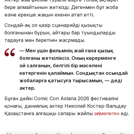
бере алмайтынын жеткізді. Дегенмен бұл жоба
өзіне ерекше жақын екенін атап өтті.
Сондай-ақ ол қазір сценарийдің қызықты
болғанынан бұрын, айтары бар туындыларды
таңдауға мән беретінін жасрмады.
— Мен үшін фильмнің жай ғана қызық
болғаны жеткіліксіз. Оның көрерменге
ой салғанын, белгілі бір мәселені
көтергенін қалаймын. Сондықтан осындай
жобаларға қатысуға тырысамын, — деді
актер.
Бұған дейін Comic Con Astana 2026 фестивалінің
қонағы, даниялық актер Николай Костер-Вальдау
Қазақстанға алғашқы сапары жайлы
әңгімелеген
еді.