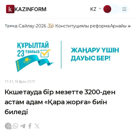
KAZINFORM
KZ
Сайлау-2026
Конституциялық реформа
Арнайы жо
Тренд:
17:41, 19 Қазан 2017
Көкшетауда бір мезетте 3200-ден
астам адам «Қара жорға» биін
биледі