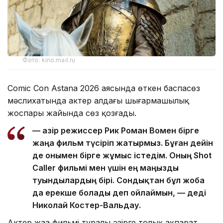
Фото: kino.mail.ru
Comic Con Astana 2026 аясында өткен баспасөз
мәслихатында актер алдағы шығармашылық
жоспары жайында сөз қозғады.
— Қазір режиссер Рик Роман Вомен бірге
жаңа фильм түсіріп жатырмыз. Бұған дейін
де онымен бірге жұмыс істедім. Оның Shot
Caller фильмі мен үшін ең маңызды
туындылардың бірі. Сондықтан бұл жоба
да ерекше болады деп ойлаймын, — деді
Николай Костер-Вальдау.
Актер жаңа фильмі туралы әзірге толық ақпарат