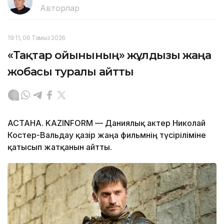
Авторлар
19:11, 06 Тамыз 2026
«Тақтар ойынының» жұлдызы жаңа
жобасы туралы айтты
АСТАНА. KAZINFORM — Даниялық актер Николай
Костер-Вальдау қазір жаңа фильмнің түсіріліміне
қатысып жатқанын айтты.