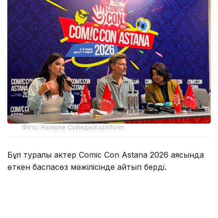
Фото: Назерке Сүйіндік/Kazinform
Бұл туралы актер Comic Con Astana 2026 аясында
өткен баспасөз мәжілісінде айтып берді.
Оның сөзінше, Қазақстанда болған аз уақыттың
өзінде жергілікті халықтың қонақжайлығы мен
ақжарқын көңілі ерекше әсер қалдырған.