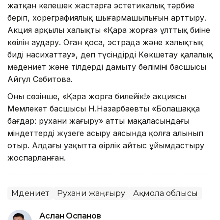
жатқан келешек жастарға эстетикалық тәрбие
беріп, хореграфиялық шығармашылығын арттыру.
Акция арқылы халықтың «Қара жорға» ұлттық биіне
көңілін аудару. Оған қоса, эстрада және халықтық
биді насихаттау», деп түсіндірді Көкшетау қалалық
мәдениет және тілдерді дамыту бөлімінің басшысы
Айгүл Сәбитова.
Оның сөзінше, «Қара жорға билейік!» акциясы
Мемлекет басшысы Н.Назарбаевтың «Болашаққа
бағдар: рухани жаңғыру» атты мақаласындағы
міндеттерді жүзеге асыру аясында қолға алынып
отыр. Алдағы уақытта өңірлік айтыс ұйымдастыру
жоспарланған.
Мәдениет
Рухани жаңғыру
Ақмола облысы
Аслан Оспанов