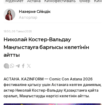
Мәдениет
Астана
Кинофестиваль
Өнер
Кино
Назерке Сүйіндік
Авторлар
18:50, 06 Тамыз 2026
Николай Костер-Вальдау
Маңғыстауға барғысы келетінін
айтты
АСТАНА. KAZINFORM — Comic Con Astana 2026
фестиваліне қатысу үшін Астанаға келген даниялық
актер Николай Костер-Вальдау Қазақстанға қайта
оралып, Маңғыстауды көргісі келетінін айтты.