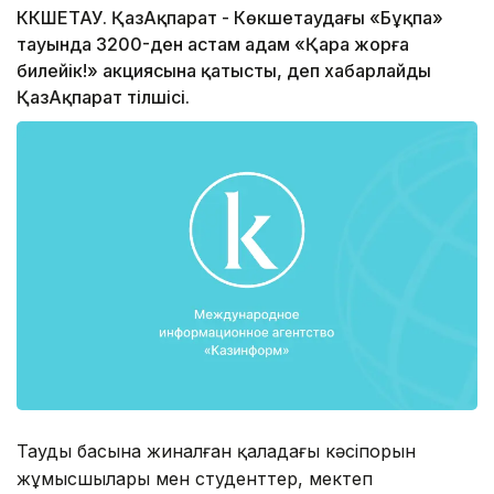
КӨКШЕТАУ. ҚазАқпарат - Көкшетаудағы «Бұқпа»
тауында 3200-ден астам адам «Қара жорға
билейік!» акциясына қатысты, деп хабарлайды
ҚазАқпарат тілшісі.
Таудың басына жиналған қаладағы кәсіпорын
жұмысшылары мен студенттер, мектеп