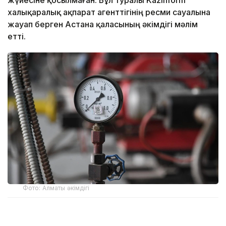
халықаралық ақпарат агенттігінің ресми сауалына
жауап берген Астана қаласының әкімдігі мәлім
етті.
Фото: Алматы әкімдігі
Әкімдіктің мәліметінше, орталық жылу жүйесіне