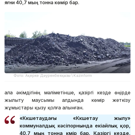
яғни 40,7 мың тонна көмір бар.
Фото: Ақерке Дәуренбекқызы \ Kazinform
Қала әкімдігінің мәліметінше, қазіргі кезде өңірде
жылыту маусымы алдында көмір жеткізу
жұмыстары қызу қолға алынған.
«Көкшетаудағы «Көкшетау жылу»
коммуналдық кәсіпорнында екіайлық қор,
40,7 мың тонна көмір бар. Қазіргі кезде,