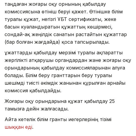
таңдаған жоғары оқу орнының қабылдау
комиссиясына өтініш беруі қажет. Өтінішке білім
туралы құжат, негізгі ҰБТ сертификаты, жеке
басын куәландыратын құжаттың көшірмесі,
сондай-ақ жеңілдік санатын растайтын құжаттар
(бар болған жағдайда) қоса тапсырылады.
Құжаттарды қабылдау мерзімі туралы ақпаратты
жергілікті атқарушы органдардан және жоғары оқу
орындарының қабылдау комиссияларынан алуға
болады. Білім беру гранттарын беру туралы
шешімді тиісті әкімдік жанынан құрылған арнайы
комиссия қабылдайды.
Жоғары оқу орындарына құжат қабылдау 25
тамызға дейін жалғасады.
Айта кетелік білім гранты иегерлерінің тізімі
шыққан еді
.