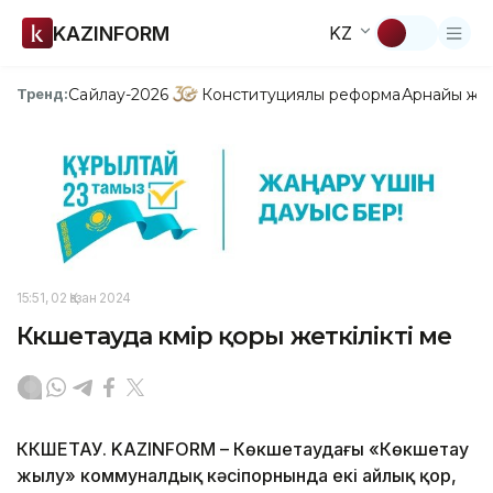
KAZINFORM
KZ
Сайлау-2026
Конституциялық реформа
Арнайы жо
Тренд:
15:51, 02 Қазан 2024
Көкшетауда көмір қоры жеткілікті ме
КӨКШЕТАУ. KAZINFORM – Көкшетаудағы «Көкшетау
жылу» коммуналдық кәсіпорнында екі айлық қор,