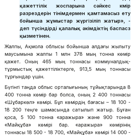
қажеттілік жоспарына сәйкес көмір
разрездерін өтінімдермен қамтамасыз ету
бойынша жұмыстар жүргізіліп жатыр», -
деп түсіндірді қалалық әкімдіктің баспасөз
қызметінен.
Жалпы, Ақмола облысы бойынша алдағы жылыту
маусымына жалпы 1 млн 378 мың тонна көмір
қажет. Оның 465 мың тоннасы коммуналдық-
тұрмыстық қажеттіліктерге, 913,5 мың тоннасы
тұрғындар үшін.
Бүгінгі таңда облыс орталығының тұйықтарында 8
400 тонна көмір бар болса, оның 2 400 тоннасы
«Шұбаркөл» көмірі. Бұл көмірдің бағасы – 18 100 -
18 200 теңге шамасында сатылып жатыр. Бұған
қоса, 5 100 тонна «Қаражыра» және 900 тонна
«Майқұба» көмірі бар. «Қаражыра» көмірінің
тоннасы 18 500 - 18 700, «Майқұба» көмірі 14 000 -