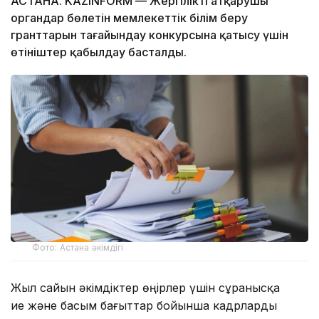
АСТАНА. KAZINFORM — Жергілікті атқарушы
органдар бөлетін мемлекеттік білім беру
гранттарын тағайындау конкурсына қатысу үшін
өтініштер қабылдау басталды.
Фото: Астана әкімдігі
Жыл сайын әкімдіктер өңірлер үшін сұранысқа
ие және басым бағыттар бойынша кадрларды