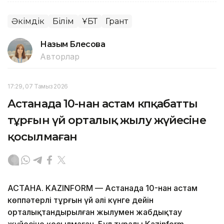
Әкімдік
Білім
ҰБТ
Грант
Назым Бөлесова
Авторлар
17:29, 07 Тамыз 2026
Астанада 10-нан астам көпқабатты
тұрғын үй орталық жылу жүйесіне
қосылмаған
АСТАНА. KAZINFORM — Астанада 10-нан астам
көппәтерлі тұрғын үй әлі күнге дейін
орталықтандырылған жылумен жабдықтау
жүйесіне қосылмаған. Бұл туралы Kazinform