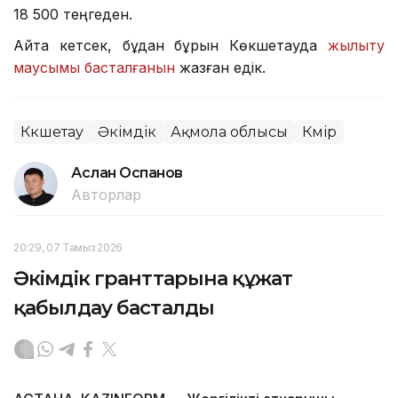
18 500 теңгеден.
Айта кетсек, бұдан бұрын Көкшетауда
жылыту
маусымы басталғанын
жазған едік.
Көкшетау
Әкімдік
Ақмола облысы
Көмір
Аслан Оспанов
Авторлар
20:29, 07 Тамыз 2026
Әкімдік гранттарына құжат
қабылдау басталды