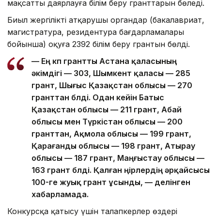
мақсатты даярлауға білім беру гранттарын бөледі.
Биыл жергілікті атқарушы органдар (бакалавриат,
магистратура, резидентура бағдарламалары
бойынша) оқуға 2392 білім беру грантын бөлді.
— Ең көп грантты Астана қаласының
әкімдігі — 303, Шымкент қаласы — 285
грант, Шығыс Қазақстан облысы — 270
гранттан бөлді. Одан кейін Батыс
Қазақстан облысы — 211 грант, Абай
облысы мен Түркістан облысы — 200
гранттан, Ақмола облысы — 199 грант,
Қарағанды облысы — 198 грант, Атырау
облысы — 187 грант, Маңғыстау облысы —
163 грант бөлді. Қалған өңірлердің әрқайсысы
100-ге жуық грант ұсынды, — делінген
хабарламада.
Конкурсқа қатысу үшін талапкерлер өздері