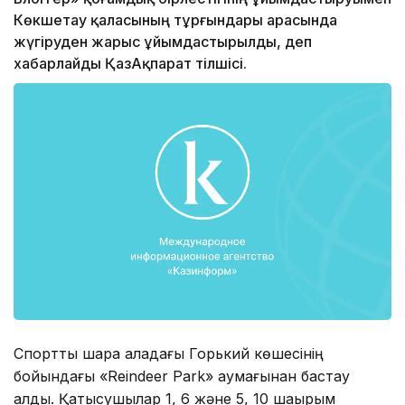
Көкшетау қаласының тұрғындары арасында
жүгіруден жарыс ұйымдастырылды, деп
хабарлайды ҚазА­қпарат тілшісі.
Спорттық шара қалада­ғы Горький көшесінің
бойындағы «Reindeer Park» аумағынан бас­тау
алды. Қатысушылар 1, 6 және 5, 10 шақыр­ым