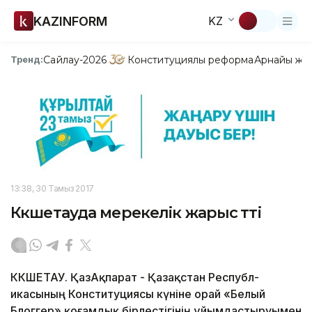
KAZINFORM
KZ
Сайлау-2026
Конституциялық реформа
Арнайы жо
Тренд:
13:38, 30 Тамыз 2017
Көкшетауда мерекелік жарыс өтті
КӨКШЕТАУ. ҚазАқпарат - Қазақстан Республ­
икасының Конституция­сы күніне орай «Белый
Блоггер» қоғамдық бірлестігінің ұйымда­стыруымен