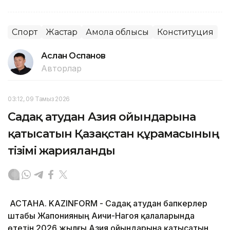
Спорт
Жастар
Ақмола облысы
Конституция
Аслан Оспанов
Авторлар
03:12, 09 Тамыз 2026
Садақ атудан Азия ойындарына
қатысатын Қазақстан құрамасының
тізімі жарияланды
АСТАНА. KAZINFORM - Садақ атудан бапкерлер
штабы Жапонияның Аичи-Нагоя қалаларында
өтетін 2026 жылғы Азия ойындарына қатысатын