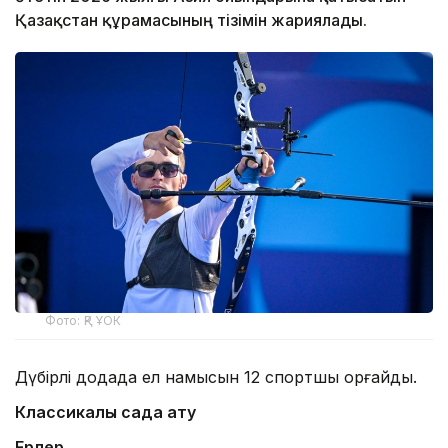
Қазақстан құрамасының тізімін жариялады.
Фото: ҚР ҰОК
Дүбірлі додада ел намысын 12 спортшы қорғайды.
Классикалық садақ ату
Ерлер