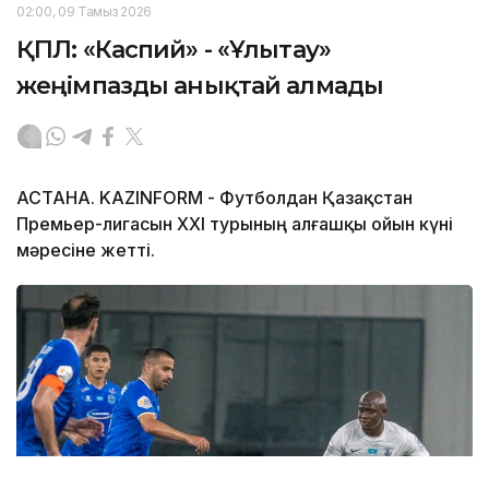
02:00, 09 Тамыз 2026
ҚПЛ: «Каспий» - «Ұлытау»
жеңімпазды анықтай алмады
АСТАНА. KAZINFORM - Футболдан Қазақстан
Премьер-лигасын ХХІ турының алғашқы ойын күні
мәресіне жетті.