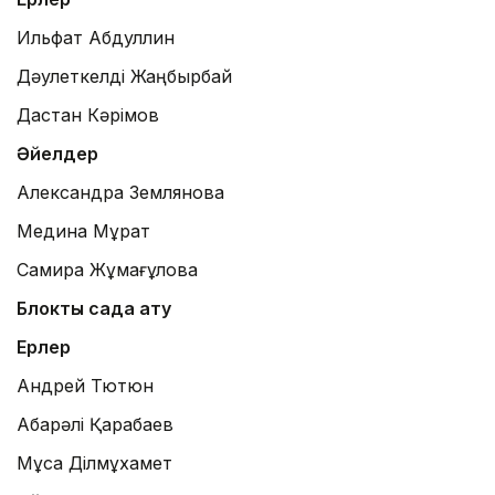
Ильфат Абдуллин
Дәулеткелді Жаңбырбай
Дастан Кәрімов
Әйелдер
Александра Землянова
Медина Мұрат
Самира Жұмағұлова
Блоктық садақ ату
Ерлер
Андрей Тютюн
Ақбарәлі Қарабаев
Мұса Ділмұхамет