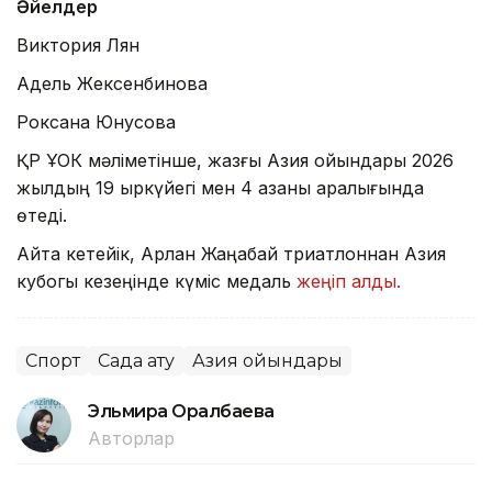
Әйелдер
Виктория Лян
Адель Жексенбинова
Роксана Юнусова
ҚР ҰОК мәліметінше, жазғы Азия ойындары 2026
жылдың 19 қыркүйегі мен 4 қазаны аралығында
өтеді.
Айта кетейік, Арлан Жаңабай триатлоннан Азия
кубогы кезеңінде күміс медаль
жеңіп алды.
Спорт
Садақ ату
Азия ойындары
Эльмира Оралбаева
Авторлар