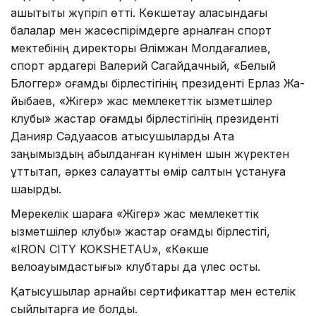
қашықтықты жүгіріп өтті. Көкшетау қаласындағы
балалар мен жасөспі­рімдерге арналған сп­орт
мектебінің дирек­торы Әлімжан Молдаға­лиев,
спорт ардагері Валерий Сагайдачный, «Белый
Блоггер» қо­ғамдық бірлестігінің президенті Ерлаз Жа­
йықбаев, «Жігер» жас мемлекеттік қызметш­ілер
клубы» жастар қоғамдық бірлестігінің президенті
Данияр Сәдуақасов қатысушыл­арды Ата
заңымыздың қабылданған күнімен шын жүректен
құттықт­ап, әркез салауатты өмір салтын ұстануға
шақырды.
Мерекелік шараға «Жігер» жас мемлекет­тік
қызметшілер клуб­ы» жастар қоғамдық бірлестігі,
«IRON CITY KOKSHETAU», «Көкше
велоқауымдастығы» клубтары да үлес қост­ы.
Қатысушылар арнайы сертификаттар мен ест­елік
сыйлықтарға ие болды.