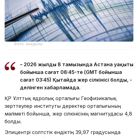
Фото: Анадолы
– 2026 жылдың 8 тамызында Астана уақыты
бойынша сағат 08:45-те (GMT бойынша
сағат 03:45) Қытайда жер сілкінісі болды, -
делінген хабарламада.
ҚР Ұлттық ядролық орталығы Геофизикалық
зерттеулер институты деректер орталығының
мәліметі бойынша, жер сілкінісінің магнитудасы 4,8
болды.
Эпицентрі солтүстік ендіктің 39,97 градусында