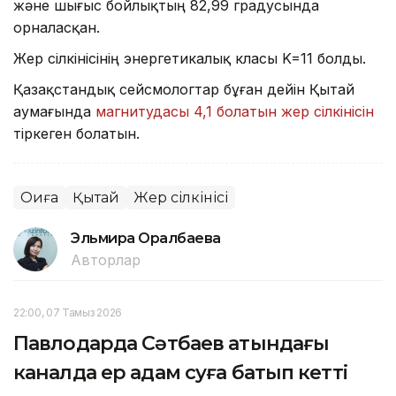
және шығыс бойлықтың 82,99 градусында
орналасқан.
Жер сілкінісінің энергетикалық класы K=11 болды.
Қазақстандық сейсмологтар бұған дейін Қытай
аумағында
магнитудасы 4,1 болатын жер сілкінісін
тіркеген болатын.
Оқиға
Қытай
Жер сілкінісі
Эльмира Оралбаева
Авторлар
22:00, 07 Тамыз 2026
Павлодарда Сәтбаев атындағы
каналда ер адам суға батып кетті