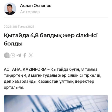
Аслан Оспанов
Авторлар
20:26, 08 Тамыз 2026
Қытайда 4,8 балдық жер сілкінісі
болды
АСТАНА. KAZINFORM – Қытайда бүгін, 8 тамыз
таңертең 4,8 магнитудалы жер сілкінісі тіркелді,
деп хабарлайды Қазақстан ұлттық деректер
орталығы.