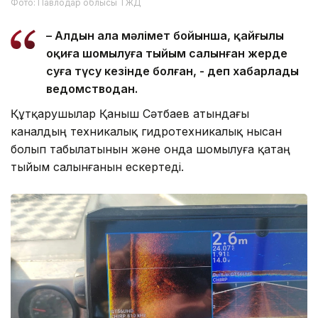
Фото: Павлодар облысы ТЖД
– Алдын ала мәлімет бойынша, қайғылы
оқиға шомылуға тыйым салынған жерде
суға түсу кезінде болған, - деп хабарлады
ведомстводан.
Құтқарушылар Қаныш Сәтбаев атындағы
каналдың техникалық гидротехникалық нысан
болып табылатынын және онда шомылуға қатаң
тыйым салынғанын ескертеді.