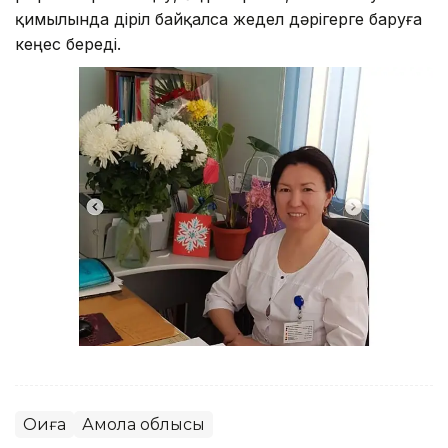
қимылында діріл байқалса жедел дәрігерге баруға
кеңес береді.
Оқиға
Ақмола облысы