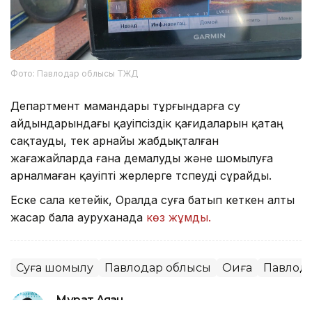
Фото: Павлодар облысы ТЖД
Департмент мамандары тұрғындарға су
айдындарындағы қауіпсіздік қағидаларын қатаң
сақтауды, тек арнайы жабдықталған
жағажайларда ғана демалуды және шомылуға
арналмаған қауіпті жерлерге түспеуді сұрайды.
Еске сала кетейік, Оралда суға батып кеткен алты
жасар бала ауруханада
көз жұмды.
Суға шомылу
Павлодар облысы
Оқиға
Павлод
Мұрат Аяған