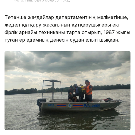
Фото: Павлодар облысы ТЖД
Төтенше жағдайлар департаментінің мәліметінше,
жедел-құтқару жасағының құтқарушылары екі
бірлік арнайы техниканы тарта отырып, 1987 жылы
туған ер адамның денесін судан алып шыққан.