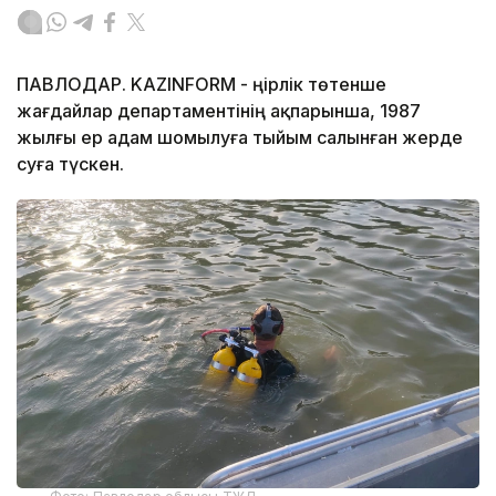
ПАВЛОДАР. KAZINFORM - Өңірлік төтенше
жағдайлар департаментінің ақпарынша, 1987
жылғы ер адам шомылуға тыйым салынған жерде
суға түскен.