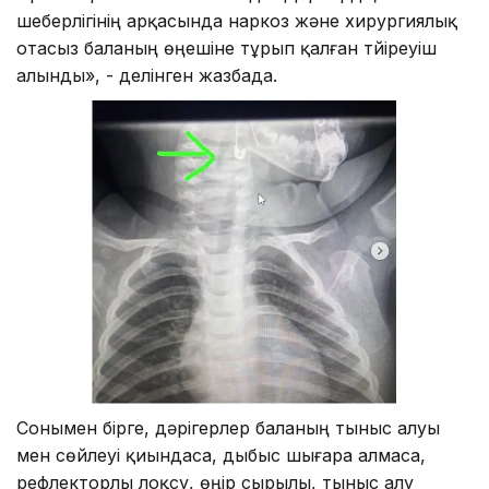
шеберлігінің арқасында наркоз және хирургиялық
отасыз баланың өңешіне тұрып қалған түйіреуіш
алынды», - делінген жазбада.
Сонымен бірге, дәрігерлер баланың тыныс алуы
мен сөйлеуі қиындаса, дыбыс шығара алмаса,
рефлекторлы лоқсу, өңір сырылы, тыныс алу