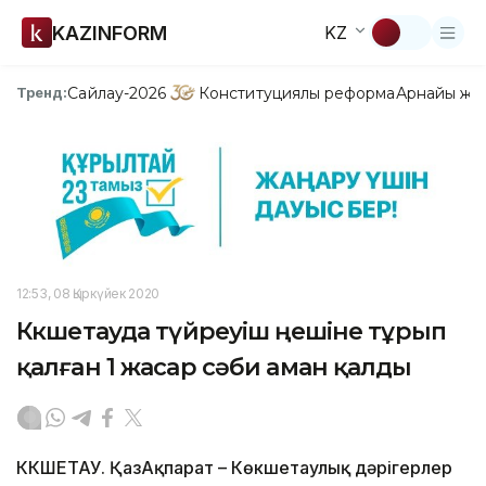
KAZINFORM
KZ
Сайлау-2026
Конституциялық реформа
Арнайы жо
Тренд:
12:53, 08 Қыркүйек 2020
Көкшетауда түйреуіш өңешіне тұрып
қалған 1 жасар сәби аман қалды
КӨКШЕТАУ. ҚазАқпарат – Көкшетаулық дәрігерлер