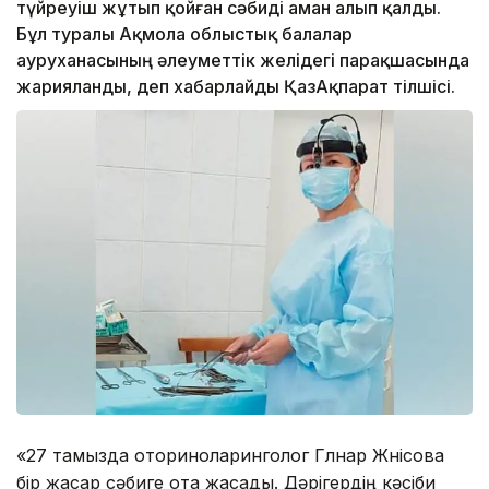
түйреуіш жұтып қойған сәбиді аман алып қалды.
Бұл туралы Ақмола облыстық балалар
ауруханасының әлеуметтік желідегі парақшасында
жарияланды, деп хабарлайды ҚазАқпарат тілшісі.
«27 тамызда оториноларинголог Гүлнар Жүнісова
бір жасар сәбиге ота жасады. Дәрігердің кәсіби