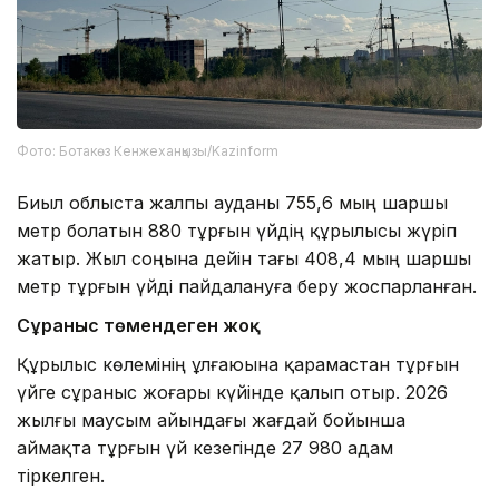
Фото: Ботакөз Кенжеханқызы/Kazinform
Биыл облыста жалпы ауданы 755,6 мың шаршы
метр болатын 880 тұрғын үйдің құрылысы жүріп
жатыр. Жыл соңына дейін тағы 408,4 мың шаршы
метр тұрғын үйді пайдалануға беру жоспарланған.
Сұраныс төмендеген жоқ
Құрылыс көлемінің ұлғаюына қарамастан тұрғын
үйге сұраныс жоғары күйінде қалып отыр. 2026
жылғы маусым айындағы жағдай бойынша
аймақта тұрғын үй кезегінде 27 980 адам
тіркелген.