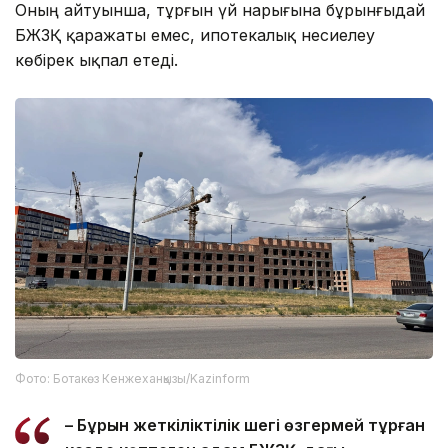
Оның айтуынша, тұрғын үй нарығына бұрынғыдай
БЖЗҚ қаражаты емес, ипотекалық несиелеу
көбірек ықпал етеді.
Фото: Ботакөз Кенжеханқызы/Kazinform
– Бұрын жеткіліктілік шегі өзгермей тұрған