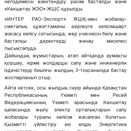
негіздемесін өзектендіру рәсімі басталды және
«Көкшетау ЖЭО» ЖШС құрылды.
«ИНТЕР РАО-Экспорт» ЖШҚ-мен жобалау-
сметалық құжаттаманы әзірлеуге келісімшарт
жасасу келісу сатысында, жер учаскесін бөлу және
бастапқы деректерді жинау мәселесі
пысықталуда.
Дайындық жұмыстарын, атап айтқанда аумақты
қоршау, кірме жолдарды салу және инженерлік
ізденістерді биылғы жылдың 3-тоқсанында бастау
жоспарланып отыр.
Айта кетсек, осы жылдың сәуір айында Қазақстан
Республикасының Үкіметі мен Ресей
Федерациясының Үкіметі арасында Көкшетау
қаласында жылу электр орталықтарын салу
жобалары туралы келісім жасалған болатын.
Қызметті үйлестіру екі елдің Энергетика