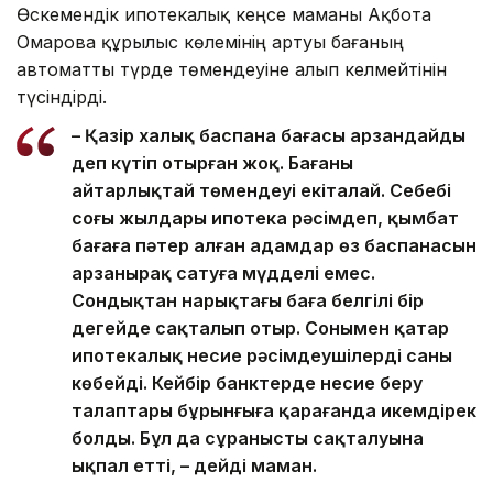
Өскемендік ипотекалық кеңсе маманы Ақбота
Омарова құрылыс көлемінің артуы бағаның
автоматты түрде төмендеуіне алып келмейтінін
түсіндірді.
– Қазір халық баспана бағасы арзандайды
деп күтіп отырған жоқ. Бағаның
айтарлықтай төмендеуі екіталай. Себебі
соңғы жылдары ипотека рәсімдеп, қымбат
бағаға пәтер алған адамдар өз баспанасын
арзанырақ сатуға мүдделі емес.
Сондықтан нарықтағы баға белгілі бір
деңгейде сақталып отыр. Сонымен қатар
ипотекалық несие рәсімдеушілердің саны
көбейді. Кейбір банктерде несие беру
талаптары бұрынғыға қарағанда икемдірек
болды. Бұл да сұраныстың сақталуына
ықпал етті, – дейді маман.