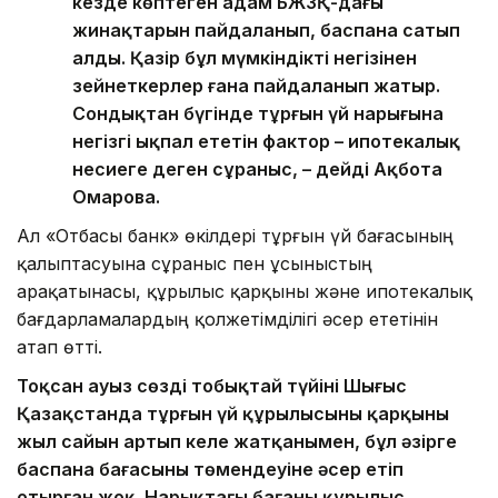
кезде көптеген адам БЖЗҚ-дағы
жинақтарын пайдаланып, баспана сатып
алды. Қазір бұл мүмкіндікті негізінен
зейнеткерлер ғана пайдаланып жатыр.
Сондықтан бүгінде тұрғын үй нарығына
негізгі ықпал ететін фактор – ипотекалық
несиеге деген сұраныс, – дейді Ақбота
Омарова.
Ал «Отбасы банк» өкілдері тұрғын үй бағасының
қалыптасуына сұраныс пен ұсыныстың
арақатынасы, құрылыс қарқыны және ипотекалық
бағдарламалардың қолжетімділігі әсер ететінін
атап өтті.
Тоқсан ауыз сөздің тобықтай түйіні Шығыс
Қазақстанда тұрғын үй құрылысының қарқыны
жыл сайын артып келе жатқанымен, бұл әзірге
баспана бағасының төмендеуіне әсер етіп
отырған жоқ. Нарықтағы бағаны құрылыс