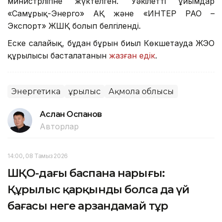
министрлігіне жүктелген. Уәкілетті ұйымдар
«Самұрық-Энерго» АҚ және «ИНТЕР РАО –
Экспорт» ЖШҚ болып белгіленді.
Еске салайық, бұдан бұрын биыл Көкшетауда ЖЭО
құрылысы басталатанын
жазған едік
.
Энергетика
Құрылыс
Ақмола облысы
Аслан Оспанов
Авторлар
14:00, 08 Тамыз 2026
ШҚО-дағы баспана нарығы:
Құрылыс қарқынды болса да үй
бағасы неге арзандамай тұр