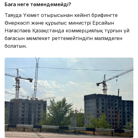
Баға неге төмендемейді?
Таяуда Үкімет отырысынан кейінгі брифингте
Өнеркәсіп және құрылыс министрі Ерсайын
Нағаспаев Қазақстанда коммерциялық тұрғын үй
бағасын мемлекет реттемейтіндігін мәлімдеген
болатын.