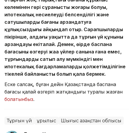
көлемінен гөрі сұраныстың жоғары болуы,
ипотекалық несиелеудің белсенділігі және
сатушылардың бағаны арзандатуға
құлықсыздығы айқындап отыр. Сарапшылардың
пікірінше, алдағы уақытта да тұрғын үй құнының
арзандауы екіталай. Демек, өңірде баспана
бағасының өзгеруі жаңа үйлер санына ғана емес,
тұрғындардың сатып алу мүмкіндігі мен
ипотекалық бағдарламалардың қолжетімділігіне
тікелей байланысты болып қала бермек.
Еске салсақ, бұған дейін Қазақстанда баспана
бағасы қалай өзгеріп жатқандығы туралы жазған
болатынбыз
.
Тұрғын үй
Құрылыс
Шығыс Қазақстан облысы