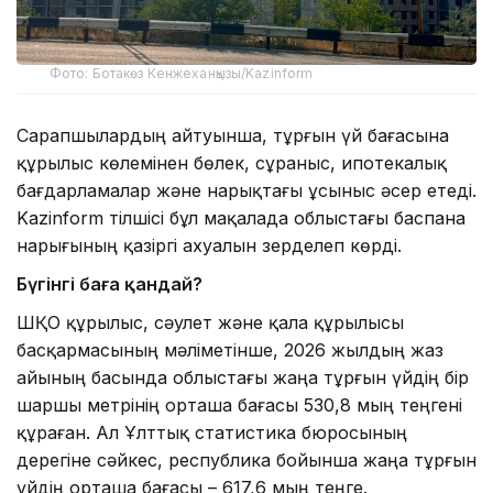
Фото: Ботакөз Кенжеханқызы/Kazinform
Сарапшылардың айтуынша, тұрғын үй бағасына
құрылыс көлемінен бөлек, сұраныс, ипотекалық
бағдарламалар және нарықтағы ұсыныс әсер етеді.
Kazinform тілшісі бұл мақалада облыстағы баспана
нарығының қазіргі ахуалын зерделеп көрді.
Бүгінгі баға қандай?
ШҚО құрылыс, сәулет және қала құрылысы
басқармасының мәліметінше, 2026 жылдың жаз
айының басында облыстағы жаңа тұрғын үйдің бір
шаршы метрінің орташа бағасы 530,8 мың теңгені
құраған. Ал Ұлттық статистика бюросының
дерегіне сәйкес, республика бойынша жаңа тұрғын
үйдің орташа бағасы – 617,6 мың теңге.