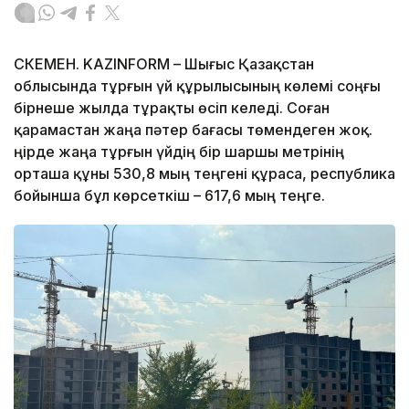
ӨСКЕМЕН. KAZINFORM – Шығыс Қазақстан
облысында тұрғын үй құрылысының көлемі соңғы
бірнеше жылда тұрақты өсіп келеді. Соған
қарамастан жаңа пәтер бағасы төмендеген жоқ.
Өңірде жаңа тұрғын үйдің бір шаршы метрінің
орташа құны 530,8 мың теңгені құраса, республика
бойынша бұл көрсеткіш – 617,6 мың теңге.