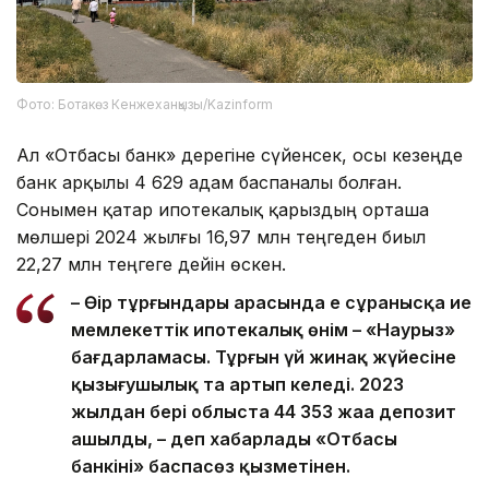
Фото: Ботакөз Кенжеханқызы/Kazinform
Ал «Отбасы банк» дерегіне сүйенсек, осы кезеңде
банк арқылы 4 629 адам баспаналы болған.
Сонымен қатар ипотекалық қарыздың орташа
мөлшері 2024 жылғы 16,97 млн теңгеден биыл
22,27 млн теңгеге дейін өскен.
– Өңір тұрғындары арасында ең сұранысқа ие
мемлекеттік ипотекалық өнім – «Наурыз»
бағдарламасы. Тұрғын үй жинақ жүйесіне
қызығушылық та артып келеді. 2023
жылдан бері облыста 44 353 жаңа депозит
ашылды, – деп хабарлады «Отбасы
банкінің» баспасөз қызметінен.