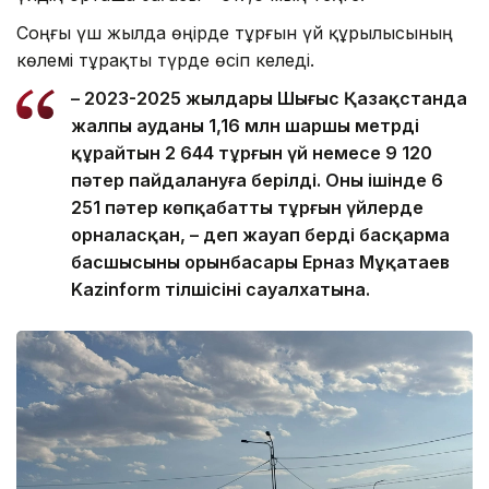
Соңғы үш жылда өңірде тұрғын үй құрылысының
көлемі тұрақты түрде өсіп келеді.
– 2023-2025 жылдары Шығыс Қазақстанда
жалпы ауданы 1,16 млн шаршы метрді
құрайтын 2 644 тұрғын үй немесе 9 120
пәтер пайдалануға берілді. Оның ішінде 6
251 пәтер көпқабатты тұрғын үйлерде
орналасқан, – деп жауап берді басқарма
басшысының орынбасары Ерназ Мұқатаев
Kazinform тілшісінің сауалхатына.