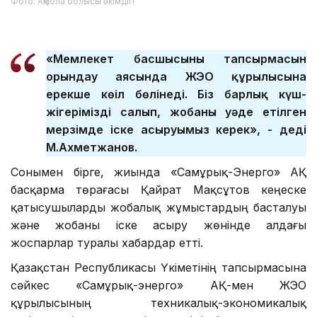
Фото: Ақмола облысы әкімдігі
«Мемлекет басшысының тапсырмасын
орындау аясында ЖЭО құрылысына
ерекше көңіл бөлінеді. Біз барлық күш-
жігерімізді салып, жобаны уәде етілген
мерзімде іске асыруымыз керек», - деді
М.Ахметжанов.
Сонымен бірге, жиында «Самұрық-Энерго» АҚ
басқарма төрағасы Қайрат Мақсұтов кеңеске
қатысушыларды жобалық жұмыстардың басталуы
және жобаны іске асыру жөнінде алдағы
жоспарлар туралы хабардар етті.
Қазақстан Республикасы Үкіметінің тапсырмасына
сәйкес «Самұрық-энерго» АҚ-мен ЖЭО
құрылысының техникалық-экономикалық