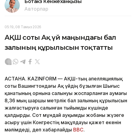
Ботакөз Кенжеханқызы
Авторлар
05:19, 08 Тамыз 2026
АҚШ соты Ақ үй маңындағы бал
залының құрылысын тоқтатты
АСТАНА. KAZINFORM — АҚШ-тың апелляциялық
соты Вашингтондағы Ақ үйдің бұзылған Шығыс
қанатының орнына салынуы жоспарланған аумағы
8,36 мың шаршы метрлік бал залының құрылысын
жалғастыруға салынған тыйымды күшінде
қалдырды. Сот мұндай ауқымды жобаны жүзеге
асыру үшін Конгрестің мақұлдауы қажет екенін
мәлімдеді, деп хабарлайды
BBC
.