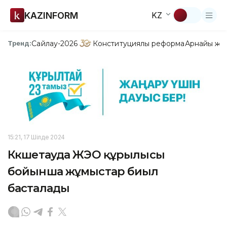
KAZINFORM
KZ
Сайлау-2026
Конституциялық реформа
Арнайы жо
Тренд:
15:21, 17 Шілде 2024
Көкшетауда ЖЭО құрылысы
бойынша жұмыстар биыл
басталады