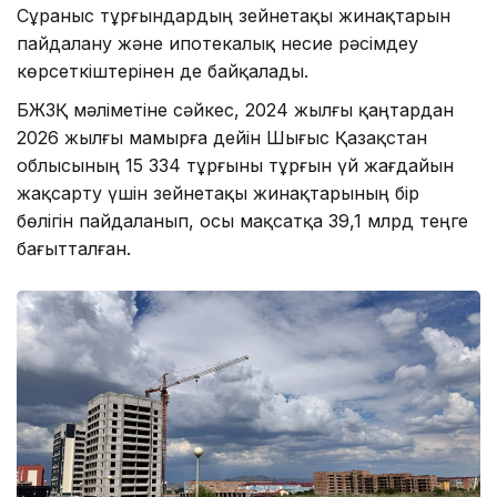
Сұраныс тұрғындардың зейнетақы жинақтарын
пайдалану және ипотекалық несие рәсімдеу
көрсеткіштерінен де байқалады.
БЖЗҚ мәліметіне сәйкес, 2024 жылғы қаңтардан
2026 жылғы мамырға дейін Шығыс Қазақстан
облысының 15 334 тұрғыны тұрғын үй жағдайын
жақсарту үшін зейнетақы жинақтарының бір
бөлігін пайдаланып, осы мақсатқа 39,1 млрд теңге
бағытталған.