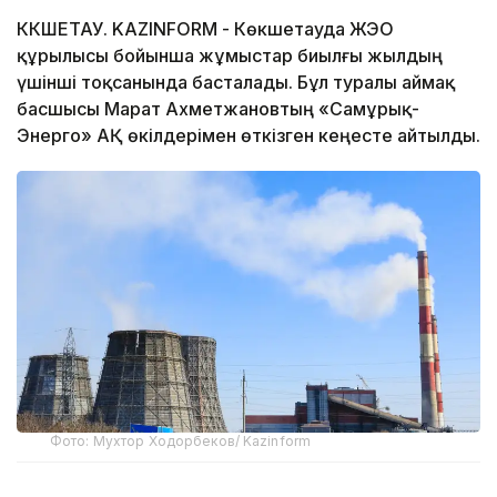
КӨКШЕТАУ. KAZINFORM - Көкшетауда ЖЭО
құрылысы бойынша жұмыстар биылғы жылдың
үшінші тоқсанында басталады. Бұл туралы аймақ
басшысы Марат Ахметжановтың «Самұрық-
Энерго» АҚ өкілдерімен өткізген кеңесте айтылды.
Фото: Мухтор Ходорбеков/ Kazinform