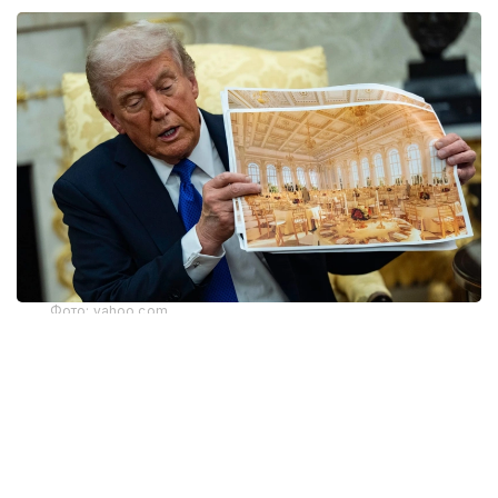
Фото: yahoo.com
Апелляциялық алқаның үш судьясының екеуі бұл
шешімді қолдады. Алайда тыйым тек жердің
үстіндегі жұмыстарға қатысты. Жобаның жерасты
бөлігінің құрылысы әзірге жалғаса береді. Онда
бомбадан қорғанатын баспана және басқа