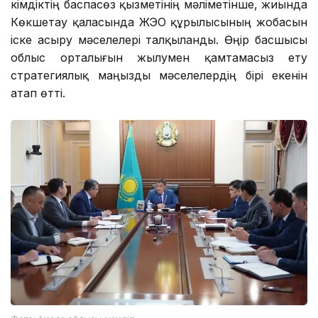
Әкімдіктің баспасөз қызметінің мәліметінше, жиында
Көкшетау қаласында ЖЭО құрылысының жобасын
іске асыру мәселелері талқыланды. Өңір басшысы
облыс орталығын жылумен қамтамасыз ету
стратегиялық маңызды мәселелердің бірі екенін
атап өтті.