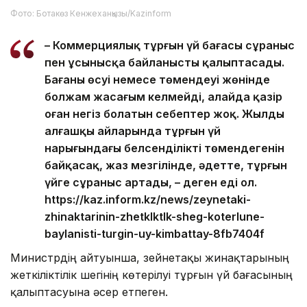
Фото: Ботакөз Кенжеханқызы/Kazinform
– Коммерциялық тұрғын үй бағасы сұраныс
пен ұсынысқа байланысты қалыптасады.
Бағаның өсуі немесе төмендеуі жөнінде
болжам жасағым келмейді, алайда қазір
оған негіз болатын себептер жоқ. Жылдың
алғашқы айларында тұрғын үй
нарығындағы белсенділіктің төмендегенін
байқасақ, жаз мезгілінде, әдетте, тұрғын
үйге сұраныс артады, – деген еді ол.
https://kaz.inform.kz/news/zeynetaki-
zhinaktarinin-zhetklktlk-sheg-koterlune-
baylanisti-turgin-uy-kimbattay-8fb7404f
Министрдің айтуынша, зейнетақы жинақтарының
жеткіліктілік шегінің көтерілуі тұрғын үй бағасының
қалыптасуына әсер етпеген.