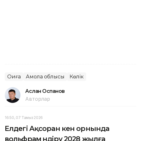
Оқиға
Ақмола облысы
Көлік
Аслан Оспанов
Авторлар
16:50, 07 Тамыз 2026
Елдегі Ақсоран кен орнында
вольфрам өндіру 2028 жылға