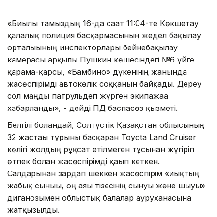
«Биылғы тамыздың 16-да сағат 11:04-те Көкшетау
қалалық полиция басқармасының жедел бақылау
орталығының инспекторлары бейнебақылау
камерасы арқылы Пушкин көшесіндегі №6 үйге
қарама-қарсы, «Бамбино» дүкенінің жанында
жасөспірімді автокөлік соққанын байқады. Дереу
сол маңды патрульдеп жүрген экипажаға
хабарланды», - дейді ПД баспасөз қызметі.
Белгілі болғандай, Солтүстік Қазақстан облысының
32 жастағы тұрғыны басқарған Toyota Land Cruiser
көлігі жолдың рұқсат етілмеген тұсынан жүгіріп
өтпек болған жасөспірімді қағып кеткен.
Салдарынан зардап шеккен жасөспірім «иықтың
жабық сынығы, оң аяғы тізесінің сынуы және шығуы»
диганозымен облыстық балалар ауруханасына
жатқызылды.