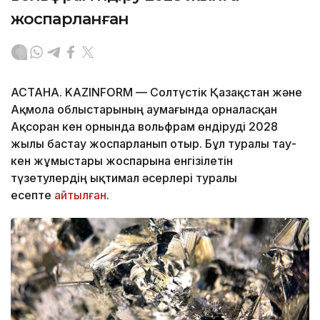
жоспарланған
АСТАНА. KAZINFORM — Солтүстік Қазақстан және
Ақмола облыстарының аумағында орналасқан
Ақсоран кен орнында вольфрам өндіруді 2028
жылы бастау жоспарланып отыр. Бұл туралы тау-
кен жұмыстары жоспарына енгізілетін
түзетулердің ықтимал әсерлері туралы
есепте
айтылған
.