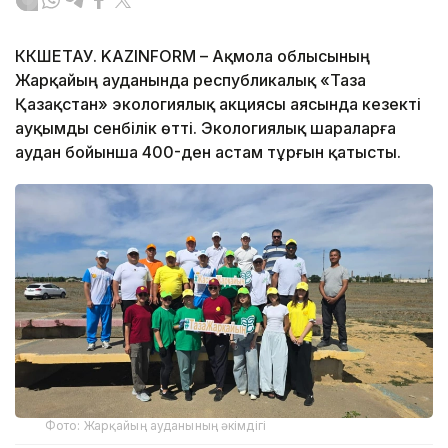
КӨКШЕТАУ. KAZINFORM – Ақмола облысының
Жарқайың ауданында республикалық «Таза
Қазақстан» экологиялық акциясы аясында кезекті
ауқымды сенбілік өтті. Экологиялық шараларға
аудан бойынша 400-ден астам тұрғын қатысты.
Фото: Жарқайың ауданының әкімдігі