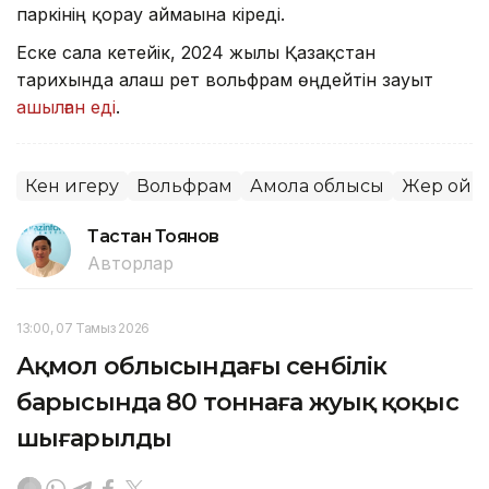
паркінің қорғау аймағына кіреді.
Еске сала кетейік, 2024 жылы Қазақстан
тарихында алғаш рет вольфрам өңдейтін зауыт
ашылған еді
.
Кен игеру
Вольфрам
Ақмола облысы
Жер қойн
Тастан Тоянов
Авторлар
13:00, 07 Тамыз 2026
Ақмол облысындағы сенбілік
барысында 80 тоннаға жуық қоқыс
шығарылды