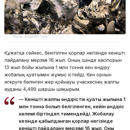
Фото: magnific.com
Құжатқа сәйкес, бекітілген қорлар негізінде кенішті
пайдалану мерзімі 16 жыл. Оның ішінде кәсіпорын
13 жыл бойы жылына 1 млн тонна кен өндіру
жобалық қуатымен жұмыс істейді. Кен орнын
игеруге бөлінген жер қойнауы учаскесінің жалпы
ауданы 4,499 шаршы шақырым.
— Кеніштің жалпы өндірістік қуаты жылына 1
млн тонна болып белгіленген, кейін өндіріс
көлемі біртіндеп төмендейді. Жобалау
кезінде қабылданған қорлар негізінде
кеніштің пайдалану мерзімі 16 жыл. Оның