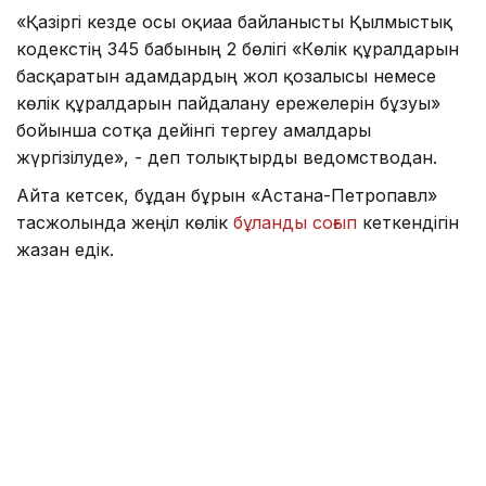
«Қазіргі кезде осы оқиғаға байланысты Қылмыстық
кодекстің 345 бабының 2 бөлігі «Көлік құралдарын
басқаратын адамдардың жол қозғалысы немесе
көлік құралдарын пайдалану ережелерін бұзуы»
бойынша сотқа дейінгі тергеу амалдары
жүргізілуде», - деп толықтырды ведомстводан.
Айта кетсек, бұдан бұрын «Астана-Петропавл»
тасжолында жеңіл көлік
бұланды соғып
кеткендігін
жазған едік.