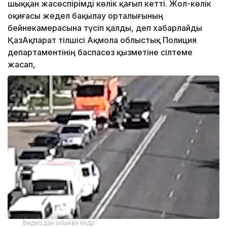
шыққан жасөспірімді көлік қағып кетті. Жол-көлік
оқиғасы жедел бақылау орталығының
бейнекамерасына түсіп қалды, деп хабарлайды
ҚазАқпарат тілшісі Ақмола облыстық Полиция
департаментінің баспасөз қызметіне сілтеме
жасап,
Видеодан алынған кадр