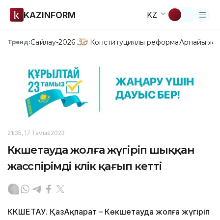
KAZINFORM
KZ
Сайлау-2026
Конституциялық реформа
Арнайы жо
Тренд:
21:35, 17 Тамыз 2023
Көкшетауда жолға жүгіріп шыққан
жасөспірімді көлік қағып кетті
КӨКШЕТАУ. ҚазАқпарат – Көкшетауда жолға жүгіріп