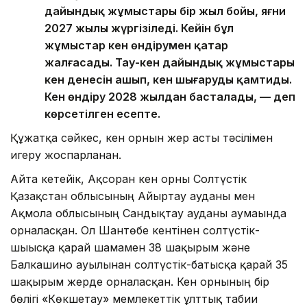
дайындық жұмыстары бір жыл бойы, яғни
2027 жылы жүргізіледі. Кейін бұл
жұмыстар кен өндірумен қатар
жалғасады. Тау-кен дайындық жұмыстары
кен денесін ашып, кен шығаруды қамтиды.
Кен өндіру 2028 жылдан басталады, — деп
көрсетілген есепте.
Құжатқа сәйкес, кен орнын жер асты тәсілімен
игеру жоспарланған.
Айта кетейік, Ақсоран кен орны Солтүстік
Қазақстан облысының Айыртау ауданы мен
Ақмола облысының Сандықтау ауданы аумағында
орналасқан. Ол Шантөбе кентінен солтүстік-
шығысқа қарай шамамен 38 шақырым және
Балкашино ауылынан солтүстік-батысқа қарай 35
шақырым жерде орналасқан. Кен орнының бір
бөлігі «Көкшетау» мемлекеттік ұлттық табиғи