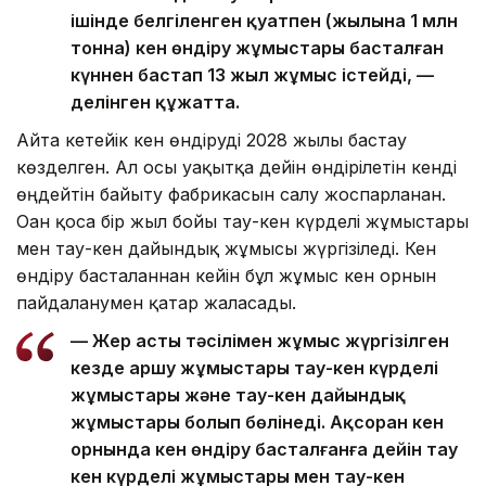
ішінде белгіленген қуатпен (жылына 1 млн
тонна) кен өндіру жұмыстары басталған
күннен бастап 13 жыл жұмыс істейді, —
делінген құжатта.
Айта кетейік кен өндіруді 2028 жылы бастау
көзделген. Ал осы уақытқа дейін өндірілетін кенді
өңдейтін байыту фабрикасын салу жоспарланған.
Оған қоса бір жыл бойы тау-кен күрделі жұмыстары
мен тау-кен дайындық жұмысы жүргізіледі. Кен
өндіру басталғаннан кейін бұл жұмыс кен орнын
пайдаланумен қатар жалғасады.
— Жер асты тәсілімен жұмыс жүргізілген
кезде аршу жұмыстары тау-кен күрделі
жұмыстары және тау-кен дайындық
жұмыстары болып бөлінеді. Ақсоран кен
орнында кен өндіру басталғанға дейін тау
кен күрделі жұмыстары мен тау-кен