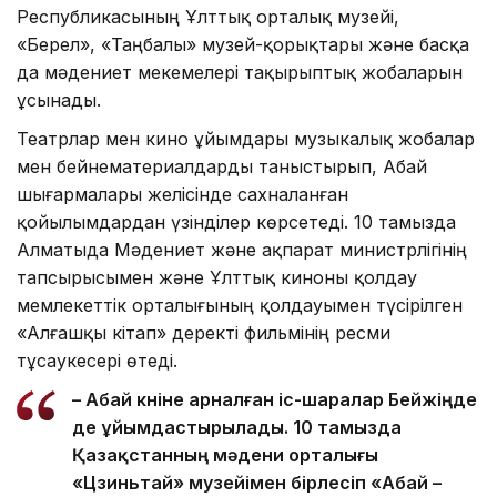
Республикасының Ұлттық орталық музейі,
«Берел», «Таңбалы» музей-қорықтары және басқа
да мәдениет мекемелері тақырыптық жобаларын
ұсынады.
Театрлар мен кино ұйымдары музыкалық жобалар
мен бейнематериалдарды таныстырып, Абай
шығармалары желісінде сахналанған
қойылымдардан үзінділер көрсетеді. 10 тамызда
Алматыда Мәдениет және ақпарат министрлігінің
тапсырысымен және Ұлттық киноны қолдау
мемлекеттік орталығының қолдауымен түсірілген
«Алғашқы кітап» деректі фильмінің ресми
тұсаукесері өтеді.
– Абай күніне арналған іс-шаралар Бейжіңде
де ұйымдастырылады. 10 тамызда
Қазақстанның мәдени орталығы
«Цзиньтай» музейімен бірлесіп «Абай –