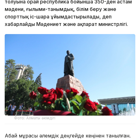
толуына орай республика бойынша 350-ден астам
мәдени, ғылыми-танымдық, білім беру және
спорттық іс-шара ұйымдастырылады, деп
хабарлайды Мәдениет және ақпарат министрлігі.
Фото: Алматы әкімдігі
Абай мұрасы әлемдік деңгейде кеңінен танылған.