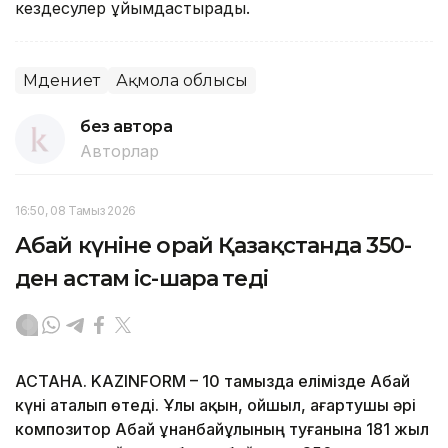
кездесулер ұйымдастырады.
Мәдениет
Ақмола облысы
без автора
Авторлар
16:50, 08 Тамыз 2026
Абай күніне орай Қазақстанда 350-
ден астам іс-шара өтеді
АСТАНА. KAZINFORM – 10 тамызда елімізде Абай
күні аталып өтеді. Ұлы ақын, ойшыл, ағартушы әрі
композитор Абай Құнанбайұлының туғанына 181 жыл