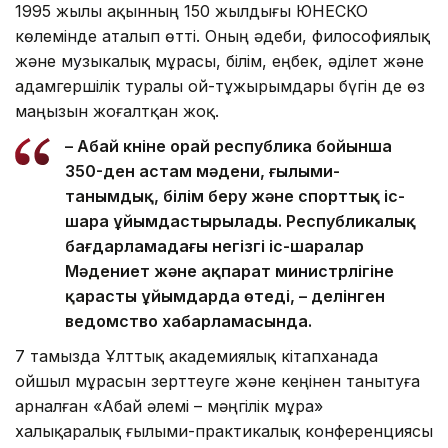
1995 жылы ақынның 150 жылдығы ЮНЕСКО
көлемінде аталып өтті. Оның әдеби, философиялық
және музыкалық мұрасы, білім, еңбек, әділет және
адамгершілік туралы ой-тұжырымдары бүгін де өз
маңызын жоғалтқан жоқ.
– Абай күніне орай республика бойынша
350-ден астам мәдени, ғылыми-
танымдық, білім беру және спорттық іс-
шара ұйымдастырылады. Республикалық
бағдарламадағы негізгі іс-шаралар
Мәдениет және ақпарат министрлігіне
қарасты ұйымдарда өтеді, – делінген
ведомство хабарламасында.
7 тамызда Ұлттық академиялық кітапханада
ойшыл мұрасын зерттеуге және кеңінен танытуға
арналған «Абай әлемі – мәңгілік мұра»
халықаралық ғылыми-практикалық конференциясы