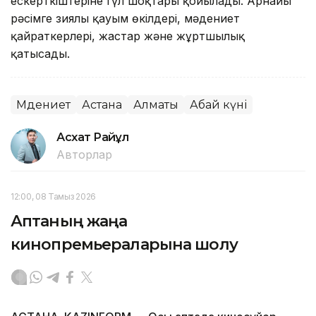
ескерткіштеріне гүл шоқтары қойылады. Арнайы
рәсімге зиялы қауым өкілдері, мәдениет
қайраткерлері, жастар және жұртшылық
қатысады.
Мәдениет
Астана
Алматы
Абай күні
Асхат Райқұл
Авторлар
12:00, 08 Тамыз 2026
Аптаның жаңа
кинопремьераларына шолу