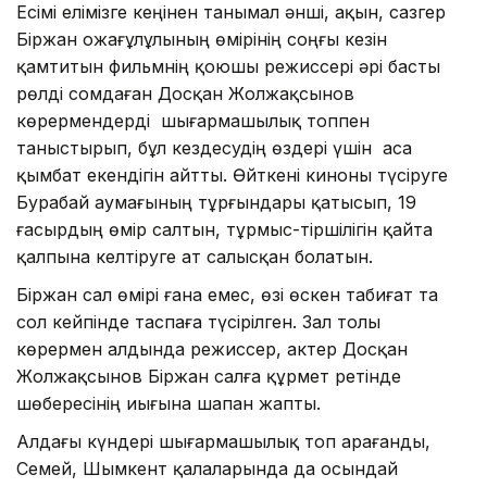
Есімі елімізге кеңінен танымал әнші, ақын, сазгер
Біржан Қожағұлұлының өмірінің соңғы кезін
қамтитын фильмнің қоюшы режиссері әрі басты
рөлді сомдаған Досқан Жолжақсынов
көрермендерді шығармашылық топпен
таныстырып, бұл кездесудің өздері үшін аса
қымбат екендігін айтты. Өйткені киноны түсіруге
Бурабай аумағының тұрғындары қатысып, 19
ғасырдың өмір салтын, тұрмыс-тіршілігін қайта
қалпына келтіруге ат салысқан болатын.
Біржан сал өмірі ғана емес, өзі өскен табиғат та
сол кейпінде таспаға түсірілген. Зал толы
көрермен алдында режиссер, актер Досқан
Жолжақсынов Біржан салға құрмет ретінде
шөбересінің иығына шапан жапты.
Алдағы күндері шығармашылық топ Қарағанды,
Семей, Шымкент қалаларында да осындай