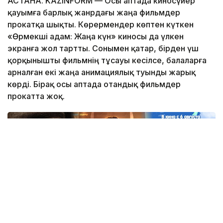
АСТАНА. KAZINFORM — Осы аптада киносүйер
қауымға барлық жанрдағы жаңа фильмдер
прокатқа шықты. Көрермендер көптен күткен
«Өрмекші адам: Жаңа күн» киносы да үлкен
экранға жол тартты. Сонымен қатар, бірден үш
қорқынышты фильмнің тұсауы кесілсе, балаларға
арналған екі жаңа анимациялық туынды жарық
көрді. Бірақ осы аптада отандық фильмдер
прокатта жоқ.