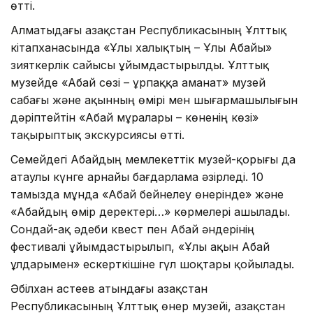
өтті.
Алматыдағы Қазақстан Республикасының Ұлттық
кітапханасында «Ұлы халықтың – Ұлы Абайы»
зияткерлік сайысы ұйымдастырылды. Ұлттық
музейде «Абай сөзі – ұрпаққа аманат» музей
сабағы және ақынның өмірі мен шығармашылығын
дәріптейтін «Абай мұралары – көненің көзі»
тақырыптық экскурсиясы өтті.
Семейдегі Абайдың мемлекеттік музей-қорығы да
атаулы күнге арнайы бағдарлама әзірледі. 10
тамызда мұнда «Абай бейнелеу өнерінде» және
«Абайдың өмір деректері…» көрмелері ашылады.
Сондай-ақ әдеби квест пен Абай әндерінің
фестивалі ұйымдастырылып, «Ұлы ақын Абай
ұлдарымен» ескерткішіне гүл шоқтары қойылады.
Әбілхан Қастеев атындағы Қазақстан
Республикасының Ұлттық өнер музейі, Қазақстан