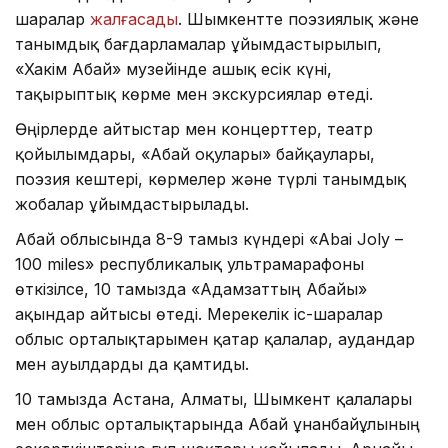
шаралар
жалғасады
. Шымкентте поэзиялық және
танымдық бағдарламалар ұйымдастырылып,
«Хакім Абай» музейінде ашық есік күні,
тақырыптық көрме мен экскурсиялар өтеді.
Өңірлерде айтыстар мен концерттер, театр
қойылымдары, «Абай оқулары» байқаулары,
поэзия кештері, көрмелер және түрлі танымдық
жобалар ұйымдастырылады.
Абай облысында 8-9 тамыз күндері «Abai Joly –
100 miles» республикалық ультрамарафоны
өткізілсе, 10 тамызда «Адамзаттың Абайы»
ақындар айтысы өтеді. Мерекелік іс-шаралар
облыс орталықтарымен қатар қалалар, аудандар
мен ауылдарды да қамтиды.
10 тамызда Астана, Алматы, Шымкент қалалары
мен облыс орталықтарында Абай Құнанбайұлының