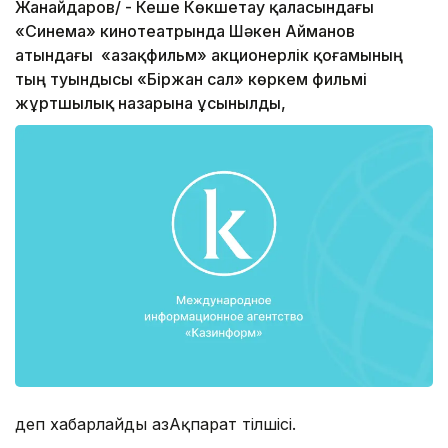
Жанайдаров/ - Кеше Көкшетау қаласындағы
«Синема» кинотеатрында Шәкен Айманов
атындағы «Қазақфильм» акционерлік қоғамының
тың туындысы «Біржан сал» көркем фильмі
жұртшылық назарына ұсынылды,
деп хабарлайды ҚазАқпарат тілшісі.