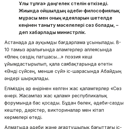
Ұлы тұлға» дөңгелек үстелін өткізеді.
Жиында ойшылдың әдеби-философиялық
мұрасы мен оның идеяларын шетелде
кеңінен таныту мәселелері сөз болады, –
деп хабарлады министрлік.
Астанада да ауқымды бағдарлама ұсынылады. 8-
10 тамыз аралығында Қаламгерлер аллеясында
«Өлең сөздің патшасы…» поэзия кеші
ұйымдастырылып, қала саябақтарында өтетін
«Әнді сүйсең, менше сүй» іс-шарасында Абайдың
әндері шырқалады.
Еліміздің әр өңірінен келген жас қаламгерлер «Сөз
өнері. Жасампаз жас қалам» республикалық
форумында бас қосады. Бұдан бөлек, әдеби-сазды
кештер, дәрістер, викториналар мен кітап
көрмелері өтеді.
Алматыда әдеби және ағартушылық бағыттағы іс-