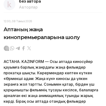
без автора
Авторлар
12:00, 08 Тамыз 2026
Аптаның жаңа
кинопремьераларына шолу
АСТАНА. KAZINFORM — Осы аптада киносүйер
қауымға барлық жанрдағы жаңа фильмдер
прокатқа шықты. Көрермендер көптен күткен
«Өрмекші адам: Жаңа күн» киносы да үлкен
экранға жол тартты. Сонымен қатар, бірден үш
қорқынышты фильмнің тұсауы кесілсе, балаларға
арналған екі жаңа анимациялық туынды жарық
көрді. Бірақ осы аптада отандық фильмдер