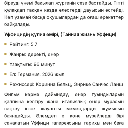
біреудің үнемі бақылап жүргенін сезе бастайды. Тіпті
құлаққап таққан кезде елестердің дауысын естейді.
Көп ұзамай басқа оқушылардан да оғаш әрекеттер
байқалады.
Уффицидің құпия өмірі, (Тайная жизнь Уффици)
Рейтинг: 5.7
Жанры: деректі, өнер
Ұзақтығы: 96 минут
Ел: Германия, 2026 жыл
Режиссері: Коринна Бельц, Энрике Санчес Ланш
Фильм көрме дайындау, өнер туындыларын
қалпына келтіру және италиялық өнер мұрасын
сақтау ісіне жауапты мамандардың жұмысын
баяндайды. Әлемдегі ең көне музейлердің бірі
саналатын Уффици галереясының тарихы мен баға