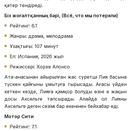
қатер төндіреді.
Біз жоғалтқанның бәрі, (Всё, что мы потеряли)
Рейтинг: 6.1
Жанры: драма, мелодрама
Ұзақтығы: 107 минут
Ел: Испания, 2026 жыл
Режиссері: Хорхе Алонсо
Ата-анасынан айырылған жас суретші Лия басына
түскен қайғыны ұмытуға тырысады. Ағасы үйден
кеткен кезде, Лияға қамқор болуды өзінің ең жақын
досы Аксельге тапсырады. Алайда ол Лияның
Аксельге деген сезімі бар екенінен бейхабар еді.
Мотор Сити
Рейтинг: 7.1