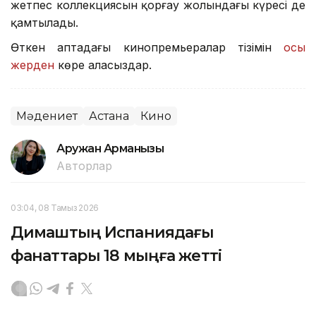
жетпес коллекциясын қорғау жолындағы күресі де
қамтылады.
Өткен аптадағы кинопремьералар тізімін
осы
жерден
көре аласыздар.
Мәдениет
Астана
Кино
Аружан Арманқызы
Авторлар
03:04, 08 Тамыз 2026
Димаштың Испаниядағы
фанаттары 18 мыңға жетті