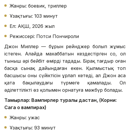
Жанры: боевик, триллер
Ұзақтығы: 103 минут
Ел: АҚШ, 2026 жыл
Режиссері: Потси Пончироли
Джон Миллер — бұрын рейнджер болып жұмыс
істеген. Алайда махаббатын кездестірген соң, ол
тыныш әрі бейбіт өмірді таңдады. Бірақ тағдыр оған
басқа сынақ дайындаған екен. Қылмыстық топ
басшысы оның сүйіктісін ұрлап кетеді, ал Джон аса
қатаң бақылаудағы түрмеге қамалады. Ол
әділеттілікті өз қолымен орнатуға мәжбүр болады.
Тамырлар: Вампирлер туралы дастан, (Корни:
Сага о вампирах)
Жанры: ужас
Ұзақтығы: 93 минут