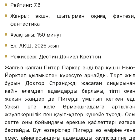
Рейтинг: 7.8
Жанры: экшн, шытырман оқиға, фэнтези,
фантастика
Ұзақтығы: 150 минут
Ел: АҚШ, 2026 жыл
Режиссері: Дестин Дэниел Креттон
Жалғыз қалған Питер Паркер енді бар күшін Нью-
Йорктегі қылмыспен күресуге арнайды. Төрт жыл
бұрын Доктор Стрэндждің жасаған сиқырынан
кейін әлемдегі адамдардың барлығы, тіпті оған
жақын жандар да Питерді ұмытып кеткен еді.
Уақыт өте келе Өрмекші-адамға артылған
жауапкершілік пен қауіп-қатер күшейе түседі. Осы
сәтте оның бойындағы ерекше қабілеттері өзгере
бастайды. Бұл өзгерістер Питердің өз өміріне ғана
емес, айналасындағы адамдардың қауіпсіздігіне де