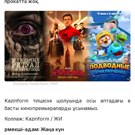
прокатта жоқ.
Коллаж: Kazinform / ЖИ
Kazinform тілшісінің шолуында осы аптадағы ең
басты кинопремьераларды ұсынамыз.
Коллаж: Kazinform / ЖИ
Өрмекші-адам: Жаңа күн