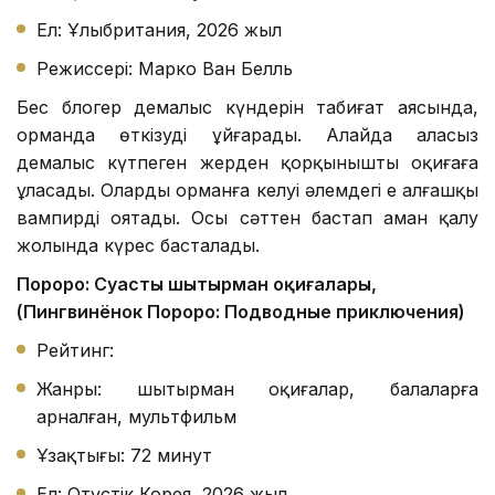
Ел: Ұлыбритания, 2026 жыл
Режиссері: Марко Ван Белль
Бес блогер демалыс күндерін табиғат аясында,
орманда өткізуді ұйғарады. Алайда алаңсыз
демалыс күтпеген жерден қорқынышты оқиғаға
ұласады. Олардың орманға келуі әлемдегі ең алғашқы
вампирді оятады. Осы сәттен бастап аман қалу
жолында күрес басталады.
Пороро: Суасты шытырман оқиғалары,
(Пингвинёнок Пороро: Подводные приключения)
Рейтинг:
Жанры: шытырман оқиғалар, балаларға
арналған, мультфильм
Ұзақтығы: 72 минут
Ел: Оңтүстік Корея, 2026 жыл