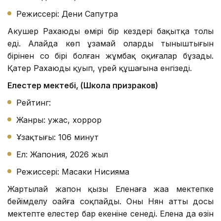
Режиссері: Дени Сапутра
Акушер Рахаюдың өмірі бір кездері бақытқа толы
еді. Алайда көп ұзамай олардың тыныштығын
бірінен соң бірі болған жұмбақ оқиғалар бұзады.
Қатер Рахаюды қуып, үрей құшағына енгізеді.
Елестер мектебі, (Школа призраков)
Рейтинг:
Жанры: ужас, хоррор
Ұзақтығы: 106 минут
Ел: Жапония, 2026 жыл
Режиссері: Масаки Нисияма
Жартылай жапон қызы Еленаға жаңа мектепке
бейімделу оңайға соқпайды. Оның Нян атты досы
мектепте елестер бар екеніне сенеді. Елена да өзін