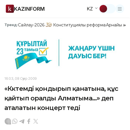
KAZINFORM
KZ
Сайлау-2026
Конституциялық реформа
Арнайы жо
Тренд:
16:03, 08 Сәуір 2009
«Көктемді қондырып қанатына, құс
қайтып оралды Алматыма...» деп
аталатын концерт өтеді