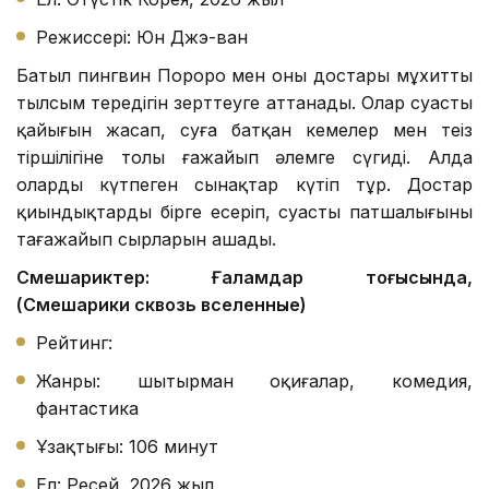
Режиссері: Юн Джэ-ван
Батыл пингвин Пороро мен оның достары мұхиттың
тылсым тереңдігін зерттеуге аттанады. Олар суасты
қайығын жасап, суға батқан кемелер мен теңіз
тіршілігіне толы ғажайып әлемге сүңгиді. Алда
оларды күтпеген сынақтар күтіп тұр. Достар
қиындықтарды бірге еңсеріп, суасты патшалығының
таңғажайып сырларын ашады.
Смешариктер: Ғаламдар тоғысында,
(Смешарики сквозь вселенные)
Рейтинг:
Жанры: шытырман оқиғалар, комедия,
фантастика
Ұзақтығы: 106 минут
Ел: Ресей, 2026 жыл