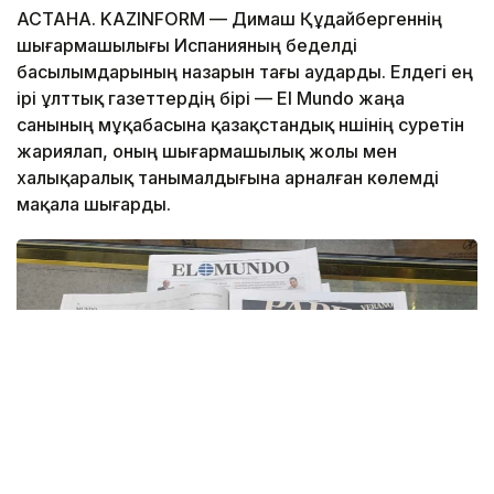
АСТАНА. KAZINFORM — Димаш Құдайбергеннің
шығармашылығы Испанияның беделді
басылымдарының назарын тағы аударды. Елдегі ең
ірі ұлттық газеттердің бірі — El Mundo жаңа
санының мұқабасына қазақстандық әншінің суретін
жариялап, оның шығармашылық жолы мен
халықаралық танымалдығына арналған көлемді
мақала шығарды.