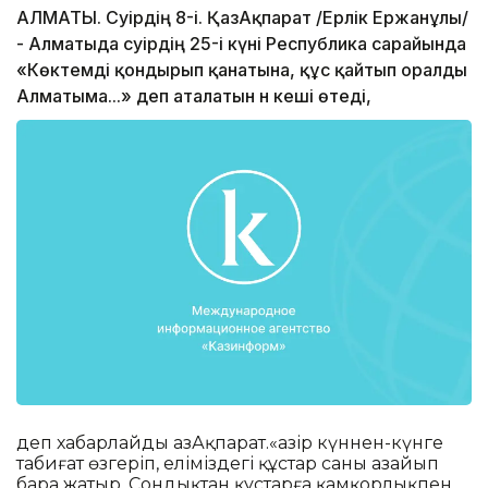
АЛМАТЫ. Сәуірдің 8-і. ҚазАқпарат /Ерлік Ержанұлы/
- Алматыда сәуірдің 25-і күні Республика сарайында
«Көктемді қондырып қанатына, құс қайтып оралды
Алматыма...» деп аталатын ән кеші өтеді,
деп хабарлайды ҚазАқпарат.«Қазір күннен-күнге
табиғат өзгеріп, еліміздегі құстар саны азайып
бара жатыр. Сондықтан құстарға қамқорлықпен