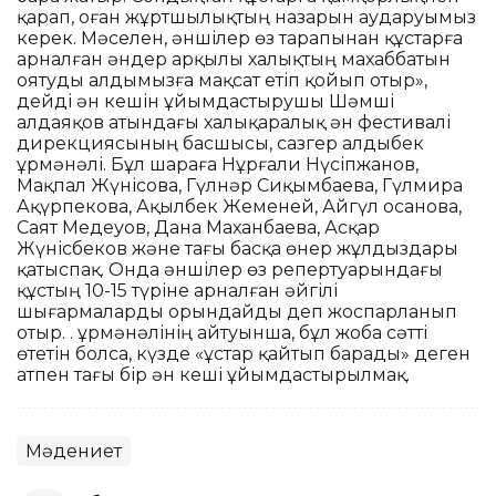
қарап, оған жұртшылықтың назарын аударуымыз
керек. Мәселен, әншілер өз тарапынан құстарға
арналған әндер арқылы халықтың махаббатын
оятуды алдымызға мақсат етіп қойып отыр»,
дейді ән кешін ұйымдастырушы Шәмші
Қалдаяқов атындағы халықаралық ән фестивалі
дирекциясының басшысы, сазгер Қалдыбек
Құрмәнәлі. Бұл шараға Нұрғали Нүсіпжанов,
Мақпал Жүнісова, Гүлнәр Сиқымбаева, Гүлмира
Ақүрпекова, Ақылбек Жеменей, Айгүл Қосанова,
Саят Медеуов, Дана Маханбаева, Асқар
Жүнісбеков және тағы басқа өнер жұлдыздары
қатыспақ. Онда әншілер өз репертуарындағы
құстың 10-15 түріне арналған әйгілі
шығармаларды орындайды деп жоспарланып
отыр. Қ. Құрмәнәлінің айтуынша, бұл жоба сәтті
өтетін болса, күзде «Құстар қайтып барады» деген
атпен тағы бір ән кеші ұйымдастырылмақ.
Мәдениет