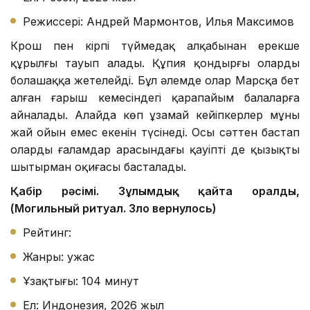
Режиссері: Андрей Мармонтов, Илья Максимов
Крош пен кірпі түймедақ алқабынан ерекше
құрылғы тауып алады. Құпия қондырғы оларды
болашаққа жетелейді. Бұл әлемде олар Марсқа бет
алған ғарыш кемесіндегі қарапайым балаларға
айналады. Алайда көп ұзамай кейіпкерлер мұның
жай ойын емес екенін түсінеді. Осы сәттен бастап
олардың ғаламдар арасындағы қауіпті де қызықты
шытырман оқиғасы басталады.
Қабір рәсімі. Зұлымдық қайта оралды,
(Могильный ритуал. Зло вернулось)
Рейтинг:
Жанры: ужас
Ұзақтығы: 104 минут
Ел: Индонезия, 2026 жыл