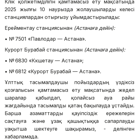
Көлік қолжетімділігін қамтамасыз ету мақсатында
2025 жылғы 10 наурызда жолаушыларды келесі
станциялардан отырғызу ұйымдастырылады:
Ерейментау станциясынан
(Астанаға дейін):
• № 7501 «Павлодар — Астана».
Курорт Бурабай станциясынан
(Астанаға дейін):
• № 6830 «Көкшетау — Астана»;
• № 6812 «Курорт Бурабай — Астана».
Ұлттық тасымалдаушы пойыздардың үздіксіз
қозғалысын қамтамасыз ету мақсатында жедел
шаралар қабылдап, қолайсыз ауа райы
жағдайында тасымалды қатаң бақылауда ұстайды.
Барша азаматтарды қауіпсіздік ережелерін
сақтауға және ұзақ қашықтыққа сапарлауды
уақытша шектеуге шақырамыз, - делінген
хабарламада.