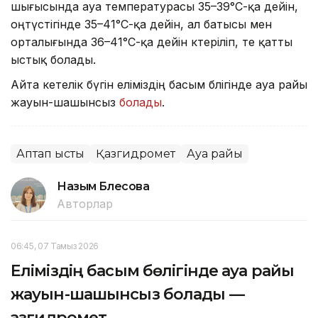
шығысында ауа температурасы 35–39°С-қа дейін,
оңтүстігінде 35–41°С-қа дейін, ал батысы мен
орталығында 36–41°С-қа дейін көтеріліп, өте қатты
ыстық болады.
Айта кетелік бүгін еліміздің басым бөлігінде ауа райы
жауын-шашынсыз
болады
.
Аптап ыстық
Қазгидромет
Ауа райы
Назым Бөлесова
Авторлар
06:45, 07 Тамыз 2026
Еліміздің басым бөлігінде ауа райы
жауын-шашынсыз болады —
Қазгидромет