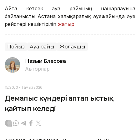
Айта кетсек ауа райының нашарлауына
байланысты Астана халықаралық әуежайында әуе
рейстері кешіктіріліп
жатыр
.
Пойыз
Ауа райы
Жолаушы
Назым Бөлесова
Авторлар
15:30, 07 Тамыз 2026
Демалыс күндері аптап ыстық
қайтып келеді