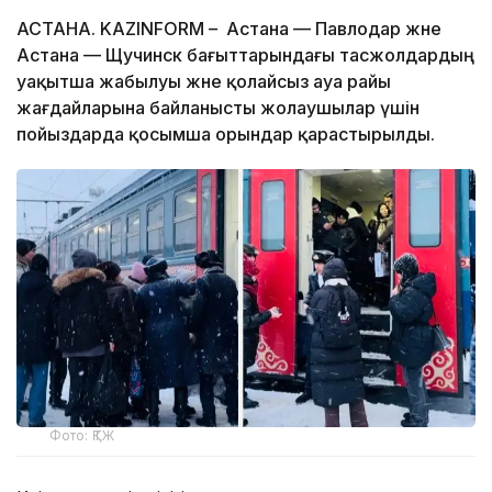
АСТАНА. KAZINFORM – Астана — Павлодар және
Астана — Щучинск бағыттарындағы тасжолдардың
уақытша жабылуы және қолайсыз ауа райы
жағдайларына байланысты жолаушылар үшін
пойыздарда қосымша орындар қарастырылды.
Фото: ҚТЖ