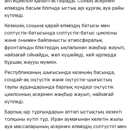
антициклон қалыптастырады. Соның әсерінен
еліміздің басым бөлігінде ыстық әрі құрғақ ауа райы
күтіледі.
Кезеңнің соңына қарай еліміздің батысы мен
солтүстік-батысында солтүстік-батыс циклоны
және онымен байланысты атмосфералық
фронтальды бөліктердің ықпалынан жаңбыр жауып,
найзағай ойнайды, жел күшейеді, кей өңірлерде
бұршақ жаууы мүмкін.
Республиканың шығысында кезеңнің басында,
сондай-ақ оңтүстік және оңтүстік-шығыстың
таулы аудандарында барлық күндері оңтүстік
циклонның әсерінен жаңбыр жауып, найзағай
күтіледі.
Барлық өңір тұрғындарын аптап ыстықтың кезекті
толқыны күтіп тұр. Иран аумағынан келетін жылы
ауа массаларының әсерінен еліміздің солтүстігі мен