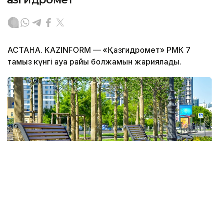
АСТАНА. KAZINFORM — «Қазгидромет» РМК 7
тамыз күнгі ауа райы болжамын жариялады.
Фото: Агибай Аяпбергенов / Kazinform