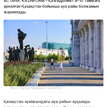
АСТАНА. KAZINFORM – Қазгидромет 8–10 тамызға
арналған Қазақстан бойынша ауа райы болжамын
жариялады.
Фото: Виктор Федюнин / Kazinform
Қазақстан аумағындағы ауа райын ауқымды