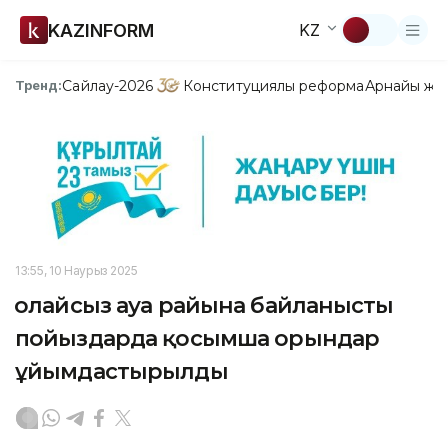
KAZINFORM
KZ
Сайлау-2026
Конституциялық реформа
Арнайы жо
Тренд:
13:55, 10 Наурыз 2025
Қолайсыз ауа райына байланысты
пойыздарда қосымша орындар
ұйымдастырылды