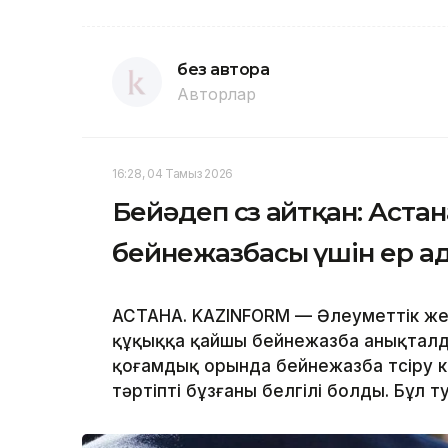
без автора
Авторлар
16:28, 04 Тамыз 2026
Бейәдеп сөз айтқан: Аста
бейнежазбасы үшін ер а
АСТАНА. KAZINFORM — Әлеуметтік жел
құқыққа қайшы бейнежазба анықталды
қоғамдық орында бейнежазба түсіру к
тәртіпті бұзғаны белгілі болды. Бұл т