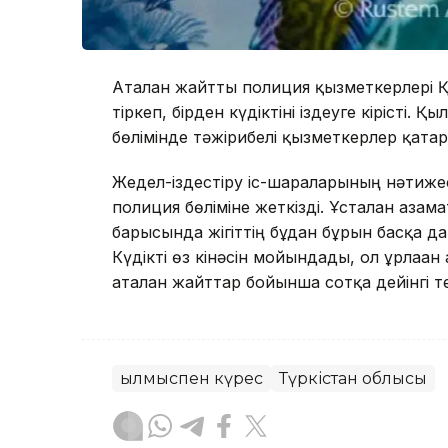
Аталған жайтты полиция қызметкерлері 
тіркеп, бірден күдіктіні іздеуге кірісті
бөлімінде тәжірибелі қызметкерлер қат
Жедел-іздестіру іс-шараларының нәтижес
полиция бөліміне жеткізді. Ұсталған аза
барысында жігіттің бұдан бұрын басқа да
Күдікті өз кінәсін мойындады, ол ұрлаған 
аталған жайттар бойынша сотқа дейінгі те
Қылмыспен күрес
Түркістан облысы