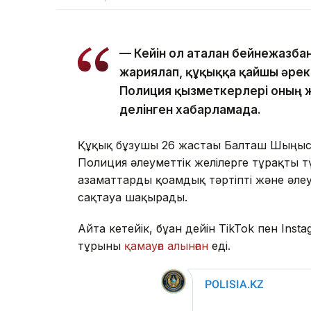
— Кейін ол аталған бейнежазба
жариялап, құқыққа қайшы әреке
Полиция қызметкерлері оның 
делінген хабарламада.
Құқық бұзушы 26 жастағы Балташ Шыңғысх
Полиция әлеуметтік желілерге тұрақты т
азаматтарды қоғамдық тәртіпті және әле
сақтауға шақырады.
Айта кетейік, бұған дейін TikTok пен In
тұрғыны
қамауға алынған
еді.