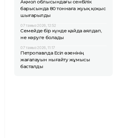
Ақмол облысындағы сенбілік
барысында 80 тоннаға жуық қоқыс
шығарылды
07 тамыз 2026, 12:52
Семейде бір күнде қайда аялдап,
не көруге болады
07 тамыз 2026, 11:17
Петропавлда Есіл өзенінің
жағалауын нығайту жұмысы
басталды