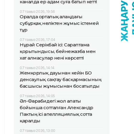
каналда ер адам суға батып кетті
07 тамыз 2026, 19:56
Оралда орталық алаңдағы
субұрқақ неліктен жұмыс істемей
тұр
07 тамыз 2026, 17:04
Нұрай Серікбай ісі: Сараптама
қорытындысы, бейнежазба мен
хат алмасулар нені көрсетті
07 тамыз 2026, 14:14
Жемқорлық дауынан кейін БҚО
денсаулық сақтау басқармасының
басшысы жұмысынан босатылды
07 тамыз 2026, 14:05
Әл-Фарабидегі жол апаты
бойынша сотталған Александр
Пактың ісі апелляциялық сотта
қаралды
07 тамыз 2026, 13:00