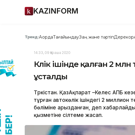
KAZINFORM
Ақорда
Тағайындау
Заң және тәртіп
Дерекқор
Тренд:
14:33, 09 Қараша 2020
Көлік ішінде қалған 2 млн
ұсталды
Түркістан. ҚазАқпарат –Келес АПБ ке
тұрған автокөлік ішіндегі 2 миллион 
бөліміне арызданған, деп хабарлайды
қызметіне сілтеме жасап.