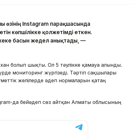
ны өзінің Instagram парақшасында
тін көпшілікке қолжетімді еткен.
жеке басын жедел анықтады, —
ан болып шықты. Ол 5 тәулікке қамауға алынды.
үрде мониторинг жүргізеді. Тәртіп сақшылары
уметтік желілерде әдеп нормаларын қатаң
stagram-да бейәдеп сөз айтқан Алматы облысының