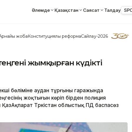
Әлемде
Қазақстан
Саясат
Талдау
SP
Арнайы жоба
Конституциялық реформа
Сайлау-2026
 теңгені жымқырған күдікті
зекші бөліміне аудан тұрғыны гаражында
теңгесінің жоқтығын көріп бірден полиция
 ҚазАқпарат Түркістан облыстық ПД баспасөз