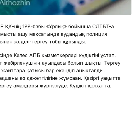
ҚР ҚК-нің 188-бабы «Ұрлық» бойынша СДТБТ-ға
. Қылмысты ашу мақсатында аудандық полиция
арынан жедел-тергеу тобы құрылды.
інде Келес АПБ қызметкерлері күдіктіні ұстап,
мат жәбірленушінің ауылдасы болып шықты. Тергеу
 жайттарға қатысы бар екендігі анықталды.
ақшаны өз қажеттілігіне жұмсаған. Қазіргі уақытта
ргеу амалдары жүргізілуде. Күдікті қолхатта.