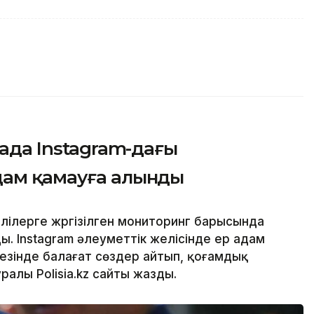
нада Instagram-дағы
дам қамауға алынды
ілерге жүргізілген мониторинг барысында
. Instagram әлеуметтік желісінде ер адам
езінде балағат сөздер айтып, қоғамдық
уралы Polisia.kz сайты жазды.