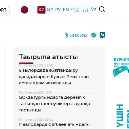
KZ
QZ
РУ
EN
中文
ق ز
ЎЗ
ORT
Тақырыпқа қатысты
08 тамыз 2026, 01:36
Қызылордада абаттандыру
қағидаларын бұзған 7 мыңнан
астам адам жазаланды
08 тамыз 2026, 01:15
БҚО-да тұрғындарға дөрекілік
танытқан шенеуніктер жауапқа
тартылды
07 тамыз 2026, 22:00
Павлодарда Сәтбаев атындағы