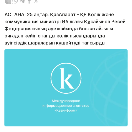
АСТАНА. 25 қаңтар. ҚазАқпарат - ҚР Көлік және
коммуникация министрі Әбілғазы Құсайынов Ресей
Федерациясының әуежайында болған қайғылы
оқиғадан кейін отандық көлік нысандарында
қауіпсіздік шараларын күшейтуді тапсырды.