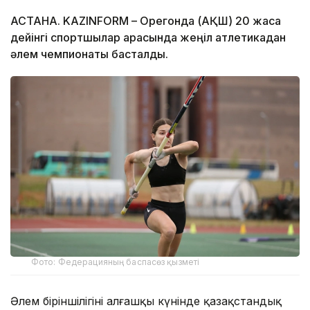
АСТАНА. KAZINFORM – Орегонда (АҚШ) 20 жасқа
дейінгі спортшылар арасында жеңіл атлетикадан
әлем чемпионаты басталды.
Фото: Федерацияның баспасөз қызметі
Әлем біріншілігінің алғашқы күнінде қазақстандық