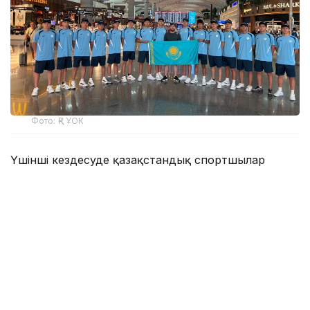
Фото: ҚР ҰОК
Үшінші кездесуде қазақстандық спортшылар
Уругвай құрамасын ірі есеппен жеңді. Матч 22:5
есебімен аяқталды.
ҚР ҰОК мәліметінше, Қазақстан құрамасының
ойыншысы Максим Сасин кездесудің үздік
ойыншысы атанды.
Бүгін, 6 тамызда, Қазақстан құрамасы Түркиямен
кездеседі.