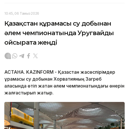
10:45, 06 Тамыз 2026
Қазақстан құрамасы су добынан
әлем чемпионатында Уругвайды
ойсырата жеңді
АСТАНА. KAZINFORM - Қазақстан жасөспірімдер
құрамасы су добынан Хорватияның Загреб
қаласында өтіп жатқан әлем чемпионатындағы өнерін
жалғастырып жатыр.