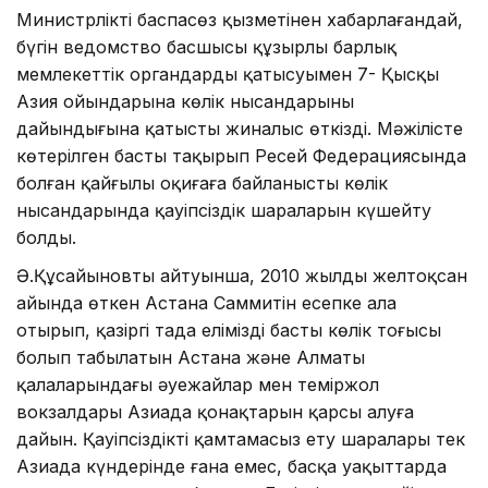
Министрліктің баспасөз қызметінен хабарлағандай,
бүгін ведомство басшысы құзырлы барлық
мемлекеттік органдардың қатысуымен 7- Қысқы
Азия ойындарына көлік нысандарының
дайындығына қатысты жиналыс өткізді. Мәжілісте
көтерілген басты тақырып Ресей Федерациясында
болған қайғылы оқиғаға байланысты көлік
нысандарында қауіпсіздік шараларын күшейту
болды.
Ә.Құсайыновтың айтуынша, 2010 жылдың желтоқсан
айында өткен Астана Саммитін есепке ала
отырып, қазіргі таңда еліміздің басты көлік тоғысы
болып табылатын Астана және Алматы
қалаларындағы әуежайлар мен теміржол
вокзалдары Азиада қонақтарын қарсы алуға
дайын. Қауіпсіздікті қамтамасыз ету шаралары тек
Азиада күндерінде ғана емес, басқа уақыттарда