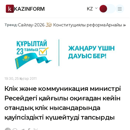
KAZINFORM
KZ
Сайлау-2026
Конституциялық реформа
Арнайы жо
Тренд:
19:30, 25 Қаңтар 2011
Көлік және коммуникация министрі
Ресейдегі қайғылы оқиғадан кейін
отандық көлік нысандарында
қауіпсіздікті күшейтуді тапсырды