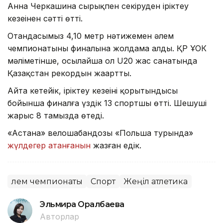
Анна Черкашина сырықпен секіруден іріктеу
кезеңінен сәтті өтті.
Отандасымыз 4,10 метр нәтижемен әлем
чемпионатының финалына жолдама алды. ҚР ҰОК
мәліметінше, осылайша ол U20 жас санатында
Қазақстан рекордын жаңартты.
Айта кетейік, іріктеу кезеңінің қорытындысы
бойынша финалға үздік 13 спортшы өтті. Шешуші
жарыс 8 тамызда өтеді.
«Астана» велошабандозы «Польша турында»
жүлдегер атанғанын
жазған едік.
Әлем чемпионаты
Спорт
Жеңіл атлетика
Эльмира Оралбаева
Авторлар