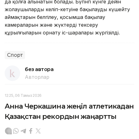
да қолға алынатын болады. Бүгінгі күнге дейін
жолаушылардың келіп-кетуіне бақылауды күшейту
аймақтарын белгілеу, қосымша бақылау
камераларын және жүктерді тексеру
құрылғыларын орнату іс-шаралары жүргізілді.
Спорт
без автора
Авторлар
12:25, 06 Тамыз 2026
Анна Черкашина жеңіл атлетикадан
Қазақстан рекордын жаңартты