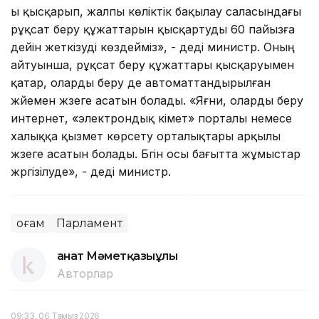
ы қысқарып, жалпы көліктік бақылау саласындағы
рұқсат беру құжаттарын қысқартуды 60 пайызға
дейін жеткізуді көздейміз», - деді министр. Оның
айтуынша, рұқсат беру құжаттары қысқаруымен
қатар, оларды беру де автоматтандырылған
жүйемен жүзеге асатын болады. «Яғни, оларды беру
интернет, «электрондық үкімет» порталы немесе
халыққа қызмет көрсету орталықтары арқылы
жүзеге асатын болады. Бүгін осы бағытта жұмыстар
жүргізілуде», - деді министр.
Қоғам
Парламент
Қанат Мәметқазыұлы
Авторлар
09:33, 06 Тамыз 2026