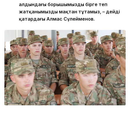
алдындағы борышымызды бірге өтеп
жатқанымызды мақтан тұтамыз, – дейді
қатардағы Алмас Сүлейменов.
Фото: Ұлттық ұлан
Ұлттық ұландағы егіз сарбаздардың қызметі –