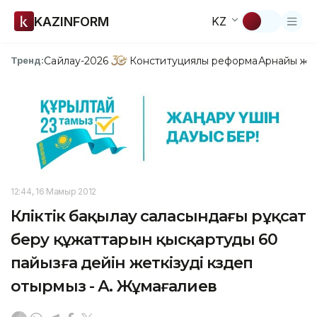
KAZINFORM
KZ
Сайлау-2026
Конституциялық реформа
Арнайы жо
Тренд:
12:44, 16 Мамыр 2012
Көліктік бақылау саласындағы рұқсат
беру құжаттарын қысқартуды 60
пайызға дейін жеткізуді көздеп
отырмыз - А. Жұмағалиев