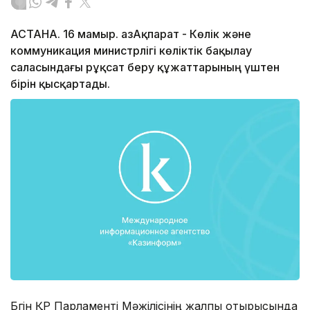
АСТАНА. 16 мамыр. ҚазАқпарат - Көлік және
коммуникация министрлігі көліктік бақылау
саласындағы рұқсат беру құжаттарының үштен
бірін қысқартады.
Бүгін ҚР Парламенті Мәжілісінің жалпы отырысында