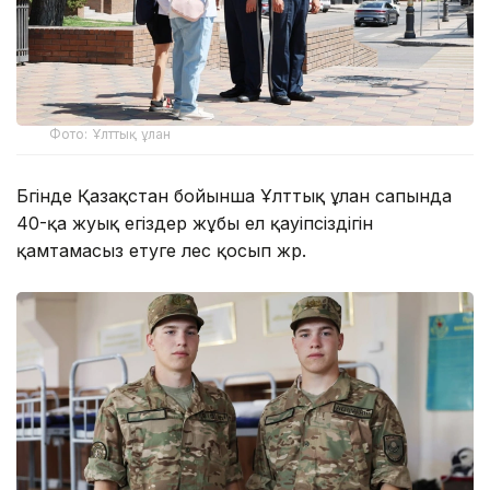
Фото: Ұлттық ұлан
Бүгінде Қазақстан бойынша Ұлттық ұлан сапында
40-қа жуық егіздер жұбы ел қауіпсіздігін
қамтамасыз етуге үлес қосып жүр.