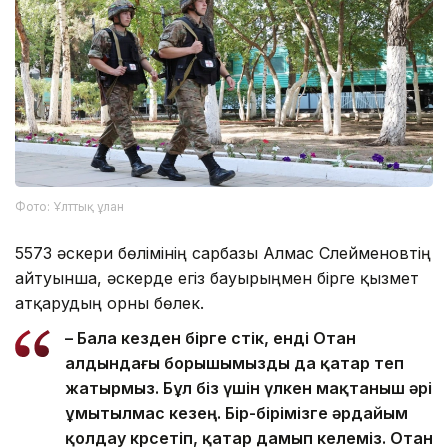
Фото: Ұлттық ұлан
5573 әскери бөлімінің сарбазы Алмас Сүлейменовтің
айтуынша, әскерде егіз бауырыңмен бірге қызмет
атқарудың орны бөлек.
– Бала кезден бірге өстік, енді Отан
алдындағы борышымызды да қатар өтеп
жатырмыз. Бұл біз үшін үлкен мақтаныш әрі
ұмытылмас кезең. Бір-бірімізге әрдайым
қолдау көрсетіп, қатар дамып келеміз. Отан