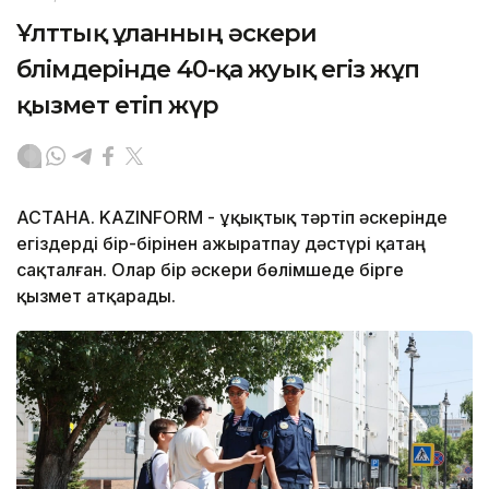
Ұлттық ұланның әскери
бөлімдерінде 40-қа жуық егіз жұп
қызмет етіп жүр
АСТАНА. KAZINFORM - Құқықтық тәртіп әскерінде
егіздерді бір-бірінен ажыратпау дәстүрі қатаң
сақталған. Олар бір әскери бөлімшеде бірге
қызмет атқарады.