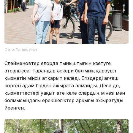
Фото: Ұлттық ұлан
Сүлейменовтер елорда тыныштығын күзетуге
атсалысса, Тарандар әскери бөлімнің қарауыл
қызметін мінсіз атқарып келеді. Егіздерді алғаш
көрген адам бірден ажырата алмайды. Десе де,
қызметтестері уақыт өте келе олардың мінезі мен
болмысындағы ерекшеліктер арқылы ажыратуды
үйренген.