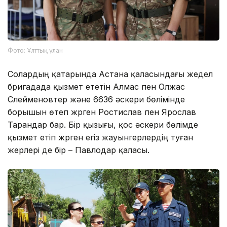
Фото: Ұлттық ұлан
Солардың қатарында Астана қаласындағы жедел
бригадада қызмет ететін Алмас пен Олжас
Сүлейменовтер және 6636 әскери бөлімінде
борышын өтеп жүрген Ростислав пен Ярослав
Тарандар бар. Бір қызығы, қос әскери бөлімде
қызмет етіп жүрген егіз жауынгерлердің туған
жерлері де бір – Павлодар қаласы.