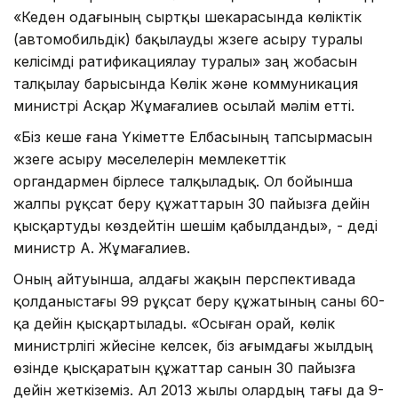
«Кеден одағының сыртқы шекарасында көліктік
(автомобильдік) бақылауды жүзеге асыру туралы
келісімді ратификациялау туралы» заң жобасын
талқылау барысында Көлік және коммуникация
министрі Асқар Жұмағалиев осылай мәлім етті.
«Біз кеше ғана Үкіметте Елбасының тапсырмасын
жүзеге асыру мәселелерін мемлекеттік
органдармен бірлесе талқыладық. Ол бойынша
жалпы рұқсат беру құжаттарын 30 пайызға дейін
қысқартуды көздейтін шешім қабылданды», - деді
министр А. Жұмағалиев.
Оның айтуынша, алдағы жақын перспективада
қолданыстағы 99 рұқсат беру құжатының саны 60-
қа дейін қысқартылады. «Осыған орай, көлік
министрлігі жүйесіне келсек, біз ағымдағы жылдың
өзінде қысқаратын құжаттар санын 30 пайызға
дейін жеткіземіз. Ал 2013 жылы олардың тағы да 9-