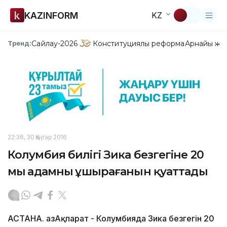
KAZINFORM
KZ
Сайлау-2026
Конституциялық реформа
Арнайы жо
Тренд:
22:36, 30 Қаңтар 2016
Колумбия билігі Зика безгегіне 20
мың адамның ұшырағанын қуаттады
АСТАНА. ҚазАқпарат - Колумбияда Зика безгегін 20