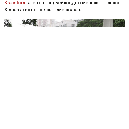
Kazinform
агенттігінің Бейжіңдегі меншікті тілшісі
Xinhua агенттігіне сілтеме жасап.
Фото: Xinhua
Қытайдың Ұлттық метеорологиялық орталығы
«сары» қауіп деңгейін жариялады. Орталықтың
мәліметінше, тайфун батысқа қарай сағатына 15–20