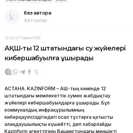
без автора
Авторлар
22:20, 07 Тамыз 2026
АҚШ-тың 12 штатындағы су жүйелері
кибершабуылға ұшырады
АСТАНА. KAZINFORM – АҚШ-тың кемінде 12
штатындағы мемлекеттік сумен жабдықтау
жүйелері кибершабуылдарға ұшырады. Бұл
коммуналдық инфрақұрылымның
киберқауіпсіздігіндегі осал тұстарға қатысты
алаңдаушылықты күшейтті, деп хабарлайды
Kazinform агенттігінің Вашингтондағы меншікті