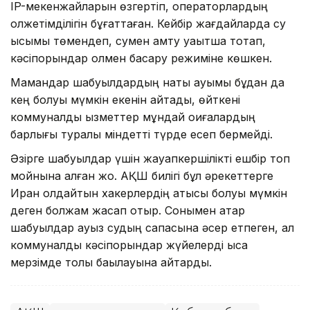
IP-мекенжайларын өзгертіп, операторлардың
қолжетімділігін бұғаттаған. Кейбір жағдайларда су
қысымы төмендеп, сумен қамту уақытша тоқтап,
кәсіпорындар қолмен басқару режиміне көшкен.
Мамандар шабуылдардың нақты ауқымы бұдан да
кең болуы мүмкін екенін айтады, өйткені
коммуналдық қызметтер мұндай оқиғалардың
барлығы туралы міндетті түрде есеп бермейді.
Әзірге шабуылдар үшін жауапкершілікті ешбір топ
мойнына алған жоқ. АҚШ билігі бұл әрекеттерге
Иран қолдайтын хакерлердің қатысы болуы мүмкін
деген болжам жасап отыр. Сонымен қатар
шабуылдар ауыз судың сапасына әсер етпеген, ал
коммуналдық кәсіпорындар жүйелерді қысқа
мерзімде толық бақылауына қайтарды.