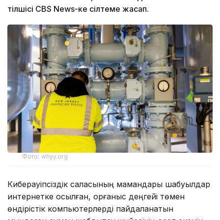
тілшісі CBS News-ке сілтеме жасап.
Фото: whyy.org
Киберқауіпсіздік саласының мамандары шабуылдар
интернетке қосылған, қорғаныс деңгейі төмен
өндірістік компьютерлерді пайдаланатын