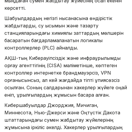
мыңдаған сумен жабдықтау жүйесінің осал екенін
көрсетті.
Шабуылдардың негізгі нысанасына өндірістік
жабдықтарды, су қысымын және тазарту
станцияларындағы химиялық заттардың мөлшерін
басқаратын бағдарламаланатын логикалық
контроллерлер (PLC) айналды.
АҚШ-тың Киберқауіпсіздік және инфрақұрылымды
қорғау агенттігінің (CISA) мәліметінше, көптеген
контроллер интернетке брандмауэрсіз, VPN
қорғанысынсыз, ал кей жағдайда тіпті құпиясөзсіз
қосылған. Соның салдарынан хакерлер жүйеге оңай
еніп, құрылғылардың жұмысын басқара алған.
Кибершабуылдар Джорджия, Мичиган,
Миннесота, Нью-Джерси және Оңтүстік Дакота
штаттарындағы сумен жабдықтау жүйелерінің
жұмысына іркіліс әкелді. Хакерлер құрылғылардың