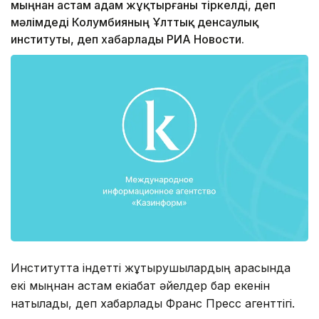
мыңнан астам адам жұқтырғаны тіркелді, деп
мәлімдеді Колумбияның Ұлттық денсаулық
институты, деп хабарлады РИА Новости.
Институтта індетті жұқтырушылардың арасында
екі мыңнан астам екіқабат әйелдер бар екенін
нақтылады, деп хабарлады Франс Пресс агенттігі.