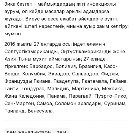
Зика безгегі - маймылдардың жіті инфекциялық
ауруы, ол кейде масалар арқылы адамдарға
жұғады. Вирус әсіресе екіқабат әйелдерге қауіпті,
өйткені іштегі нәрестенің миына ауыр зақым келтіруі
мүмкін.
2016 жылғы 27 қаңтарда осы індет әлемнің
Солтүстікамерикандық, Оңтүстікамерикандық және
Азия-Тынық мұхит аймақтарының 27 елінде
тіркелген: Барбадос, Боливия, Бразилия, Кабо-
Верде, Колумбия, Эквадор, Сальвадор, Фиджи,
Француздық Гвиана, Гваделупа, Гватемала, Гайана,
Гаити, Гондурас, Мальдив, Мартиника, Мексика,
Жаңа Каледония, Панама, Парагвай, Пуэрто-Рико,
Сен-Мартен, Самоа, Соломон аралдары, Суринам,
Таиланд, Венесуэла.
Әлем жаңалықтары
Әлем