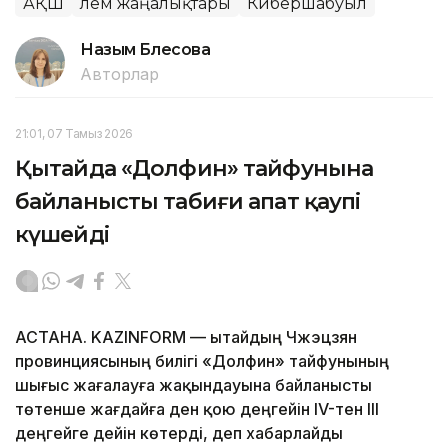
АҚШ
Әлем жаңалықтары
Кибершабуыл
Назым Бөлесова
Авторлар
21:01, 07 Тамыз 2026
Қытайда «Долфин» тайфунына
байланысты табиғи апат қаупі
күшейді
АСТАНА. KAZINFORM — Қытайдың Чжэцзян
провинциясының билігі «Долфин» тайфунының
шығыс жағалауға жақындауына байланысты
төтенше жағдайға ден қою деңгейін IV-тен III
деңгейге дейін көтерді, деп хабарлайды