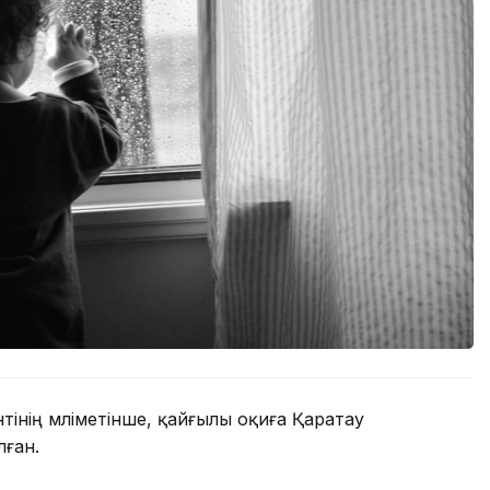
нің мәліметінше, қайғылы оқиға Қаратау
ған.