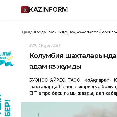
KAZINFORM
Ақорда
Тағайындау
Заң және тәртіп
Дерекқор
Тренд:
21:17, 15 Наурыз 2023
Колумбия шахталарында 
адам көз жұмды
БУЭНОС-АЙРЕС. ТАСС – ҚазАқпарат – 
шахталарда бірнеше жарылыс болып, 
El Tiempo басылымы жазды, деп хаба