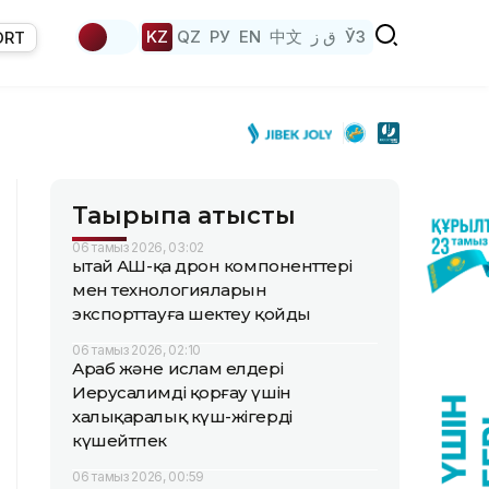
KZ
QZ
РУ
EN
中文
ق ز
ЎЗ
ORT
Тақырыпқа қатысты
06 тамыз 2026, 03:02
Қытай АҚШ-қа дрон компоненттері
мен технологияларын
экспорттауға шектеу қойды
06 тамыз 2026, 02:10
Араб және ислам елдері
Иерусалимді қорғау үшін
халықаралық күш-жігерді
күшейтпек
06 тамыз 2026, 00:59