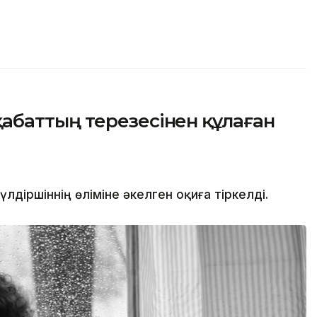
баттың терезесінен құлаған
іршіннің өліміне әкелген оқиға тіркелді.