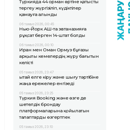
Түркияда 44 орман өртіне қатысты
тергеу жүргізіліп, күдіктілер
қамауға алынды
06 тамыз 2026, 00:45
Нью-Йорк АҚШ-та эвтаназияға
рұқсат берген 14-штат болды
06 тамыз 2026, 00:10
Иран мен Оман Ормуз бұғазы
арқылы кемелердің жүру бағытын
келісті
05 тамыз 2026, 23:47
Қытай елге кіру және шығу тәртібіне
жаңа ережелер енгізеді
05 тамыз 2026, 23:25
Түркия Booking және өзге де
шетелдік брондау
платформаларына қойылатын
талаптарды өзгертпек
05 тамыз 2026, 23:10