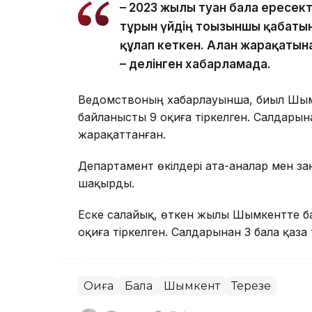
– 2023 жылы туған бала ересек
тұрғын үйдің тоғызыншы қабаты
құлап кеткен. Алған жарақатын
– делінген хабарламада.
Ведомствоның хабарлауынша, биыл Шым
байланысты 9 оқиға тіркелген. Салдарына
жарақаттанған.
Департамент өкілдері ата-аналар мен з
шақырды.
Еске салайық, өткен жылы Шымкентте б
оқиға тіркелген. Салдарынан 3 бала қаза 
Оқиға
Бала
Шымкент
Терезе