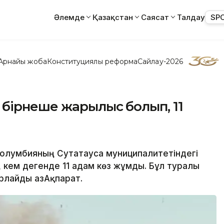
Әлемде
Қазақстан
Саясат
Талдау
SP
Арнайы жоба
Конституциялық реформа
Сайлау-2026
бірнеше жарылыс болып, 11
Колумбияның Сутатауса муниципалитетіндегі
кем дегенде 11 адам көз жұмды. Бұл туралы
рлайды ҚазАқпарат.