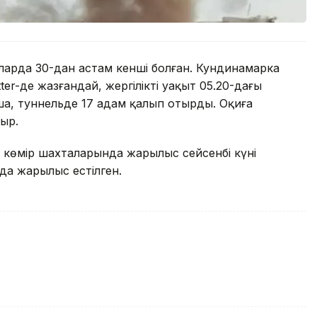
аларда 30-дан астам кенші болған. Кундинамарка
er-де жазғандай, жергілікті уақыт 05.20-дағы
ша, туннельде 17 адам қалып отырды. Оқиға
ыр.
 көмір шахталарында жарылыс сейсенбі күні
да жарылыс естілген.