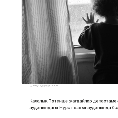
Фото: pexels.com
Қалалық Төтенше жағдайлар департаменті
ауданындағы Нұрсәт шағынауданында бол