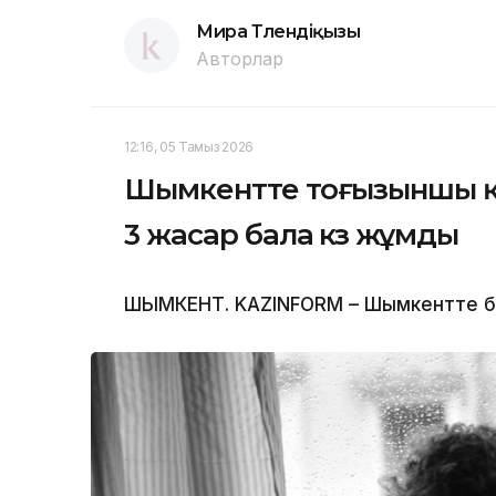
Мира Төлендіқызы
Авторлар
12:16, 05 Тамыз 2026
Шымкентте тоғызыншы қа
3 жасар бала көз жұмды
ШЫМКЕНТ. KAZINFORM – Шымкентте бүлд