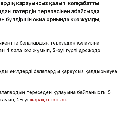
тердің қарауынсыз қалып, көпқабатты
ндағы пәтердің терезесінен абайсызда
ан бүлдіршін оқиға орнында көз жұмды,
кентте балалардың терезеден құлауына
н 4 бала көз жұмып, 5-еуі түрлі дәрежеде
аңды өкілдерді балаларды қараусыз қалдырмауға
алалардың терезеден құлауына байланысты 5
тауып, 2-еуі
жарақаттанған.