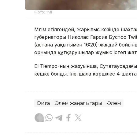
Фото: 1MI
Мәлім етілгендей, жарылыс кезінде шахт
губернаторы Николас Гарсиа Бустос Twitt
(астана уақытымен 16:20) жағдай бойын
орнында құтқарушылар жұмыс істеп жат
El Tiempo-ның жазуынша, Сутатаусадағы
кешке болды. Іле-шала көршілес 4 шахта
Оқиға
Әлем жаңалықтары
Әлем