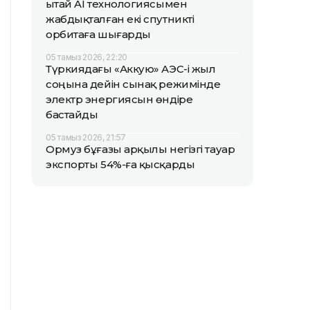
Қытай AI технологиясымен
жабдықталған екі спутникті
орбитаға шығарды
05 тамыз 2026, 22:20
Түркиядағы «Аккую» АЭС-і жыл
соңына дейін сынақ режимінде
электр энергиясын өндіре
бастайды
05 тамыз 2026, 21:57
Ормуз бұғазы арқылы негізгі тауар
экспорты 54%-ға қысқарды