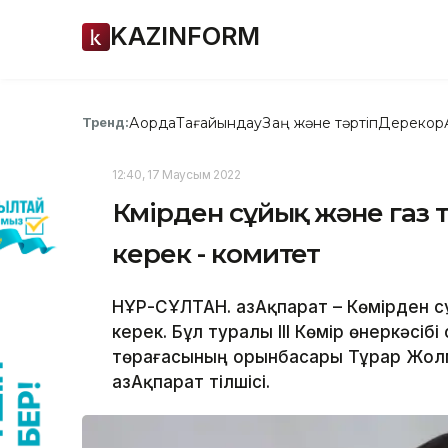
KAZINFORM
Ақорда
Тағайындау
Заң және тәртіп
Дерекқор
Тренд:
12:40, 17 Маусым 2022
Көмірден сұйық және газ 
керек - комитет
НҰР-СҰЛТАН. ҚазАқпарат – Көмірден с
керек. Бұл туралы ІІІ Көмір өнеркәс
төрағасының орынбасары Тұрар Жол
ҚазАқпарат тілшісі.