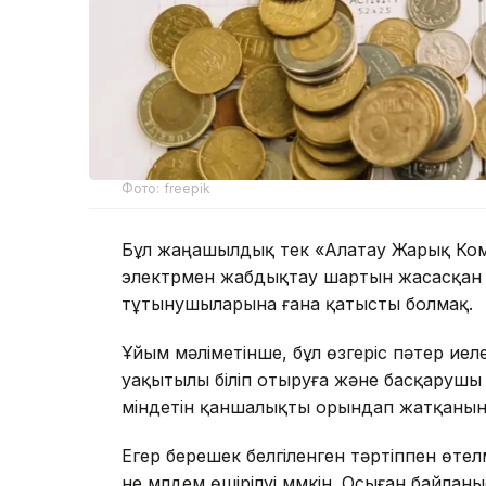
Фото: freepik
Бұл жаңашылдық тек «Алатау Жарық Ко
электрмен жабдықтау шартын жасасқан
тұтынушыларына ғана қатысты болмақ.
Ұйым мәліметінше, бұл өзгеріс пәтер иел
уақытылы біліп отыруға және басқаруш
міндетін қаншалықты орындап жатқанын б
Егер берешек белгіленген тәртіппен өте
не мүлдем өшірілуі мүмкін. Осыған байлан