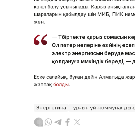
көңіл бөлу ұсынылады. Қарыз анықталға
шараларын қабылдау үшін МИБ, ПИК неме
жөн.
— Түбіртекте қарыз сомасын к
Ол пәтер иелеріне өз үйінің ес
электр энергиясын беруде мәс
қолдануға мүмкіндік береді, —
Еске салайық, бұған дейін Алматыда ж
жаппақ
болды
.
Энергетика
Тұрғын үй-коммуналдық