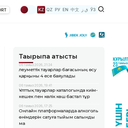
KZ
QZ
РУ
EN
中文
ق ز
ЎЗ
ORT
Тақырыпқа қатысты
06 тамыз 2026, 21:24
Әлеуметтік тауарлар бағасының өсу
қарқыны 4 есе баяулады
06 тамыз 2026, 19:41
Ұлттық тауарлар каталогында киім-
кешек пен көлік көш бастап тұр
06 тамыз 2026, 17:25
Онлайн платформаларда алкоголь
өнімдерін сатуға тыйым салынды
ма