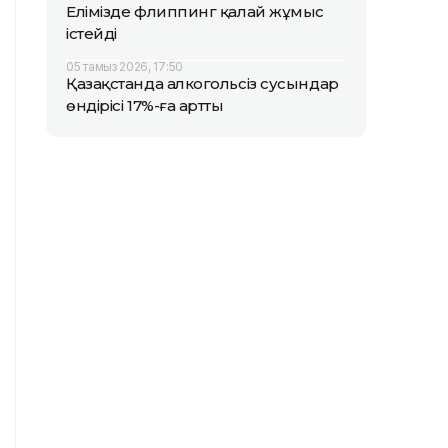
Елімізде флиппинг қалай жұмыс
істейді
05 тамыз 2026, 17:50
Қазақстанда алкогольсіз сусындар
өндірісі 17%-ға артты