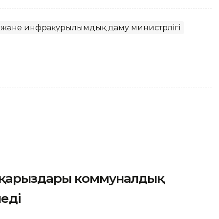
я және инфрақұрылымдық даму министрлігі
 қарыздары коммуналдық
леді