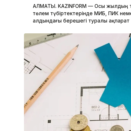
АЛМАТЫ. KAZINFORM — Осы жылдың та
төлем түбіртектерінде МИБ, ПИК не
алдындағы берешегі туралы ақпарат 