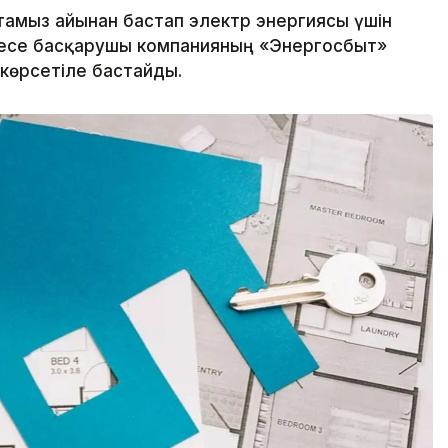
мыз айынан бастап электр энергиясы үшін
месе басқарушы компанияның «Энергосбыт»
көрсетіле бастайды.