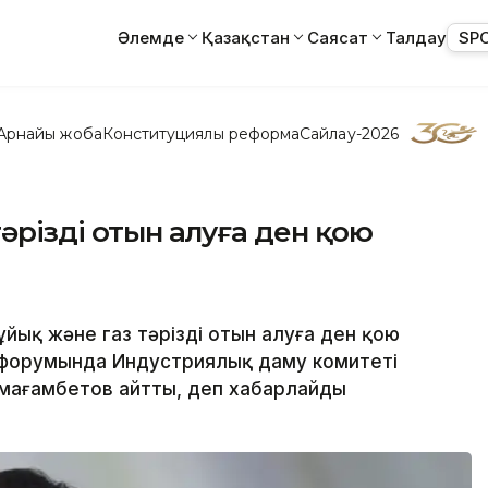
Әлемде
Қазақстан
Саясат
Талдау
SP
Арнайы жоба
Конституциялық реформа
Сайлау-2026
тәрізді отын алуға ден қою
ұйық және газ тәрізді отын алуға ден қою
ібі форумында Индустриялық даму комитеті
мағамбетов айтты, деп хабарлайды