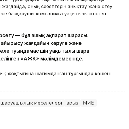
н жағдайда, оның себептерін анықтау және өтеу
се басқарушы компанияға уақытылы жүгінген
өрсету — бұл ашық ақпарат шарасы.
еп айырысу жағдайын көруге және
еле туындамас үшін уақытылы шара
 делінген «АЖК» мәлімдемесінде.
арық жоқтығына шағымданған тұрғындар көшені
 шаруашылық мәселелері
Қарыз
МИБ