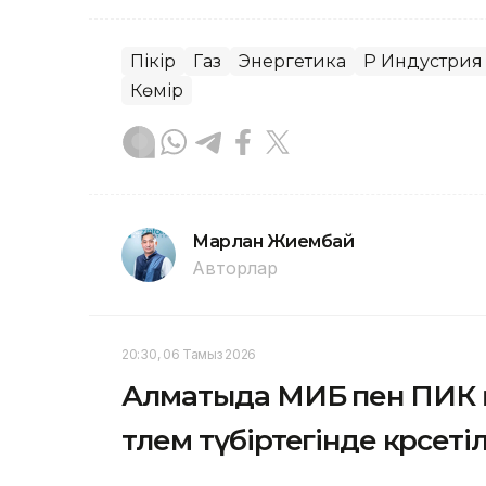
Пікір
Газ
Энергетика
ҚР Индустри
Көмір
Марлан Жиембай
Авторлар
20:30, 06 Тамыз 2026
Алматыда МИБ пен ПИК
төлем түбіртегінде көрсеті