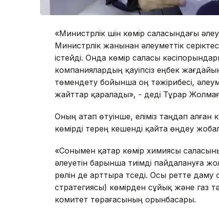
«Министрлік үшін көмір саласындағы әле
Министрлік жанынан әлеуметтік серіктес
істейді. Онда көмір саласы кәсіпорынд
компаниялардың қауіпсіз еңбек жағдайы
төмендету бойынша оң тәжірибесі, әлеум
жайттар қаралады», - деді Тұрар Жолма
Оның атап өтуінше, еліміз таңдап алған
көмірді терең кешенді қайта өңдеу жобал
«Сонымен қатар көмір химиясы саласының
әлеуетін барынша тиімді пайдалануға ж
рөлін де арттыра түседі. Осы ретте даму
стратегиясы) көмірден сұйық және газ тәр
комитет төрағасының орынбасары.