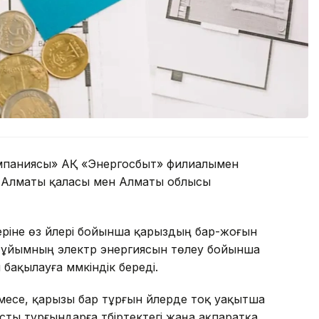
мпаниясы» АҚ «Энергосбыт» филиалымен
 Алматы қаласы мен Алматы облысы
еріне өз үйлері бойынша қарыздың бар-жоғын
ы ұйымның электр энергиясын төлеу бойынша
ақылауға мүмкіндік береді.
лмесе, қарызы бар тұрғын үйлерде тоқ уақытша
ысты тұрғындарға түбіртектегі жаңа ақпаратқа