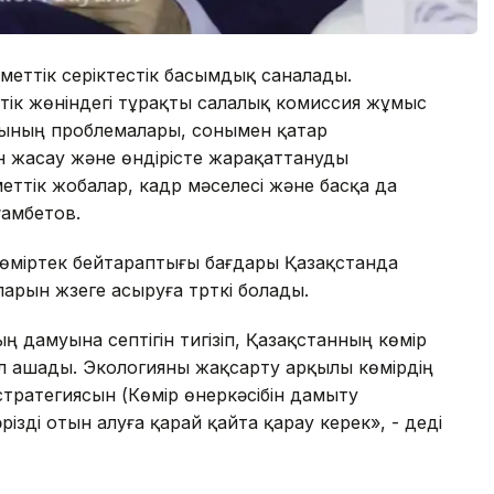
уметтік серіктестік басымдық саналады.
тік жөніндегі тұрақты салалық комиссия жұмыс
арының проблемалары, сонымен қатар
н жасау және өндірісте жарақаттануды
еттік жобалар, кадр мәселесі және басқа да
ғамбетов.
 көміртек бейтараптығы бағдары Қазақстанда
арын жүзеге асыруға түрткі болады.
 дамуына септігін тигізіп, Қазақстанның көмір
ол ашады. Экологияны жақсарту арқылы көмірдің
 стратегиясын (Көмір өнеркәсібін дамыту
ізді отын алуға қарай қайта қарау керек», - деді