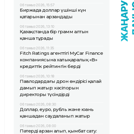
06 тамыз 2026, 15:57
Биржада доллар үшінші күн
қатарынан арзандады
06 тамыз 2026, 13:10
Қазақстанда бір грамм алтын
қанша тұрады
06 тамыз 2026, 11:35
Fitch Ratings агенттігі MyCar Finance
компаниясына халықаралық «B»
кредиттік рейтингін берді
06 тамыз 2026, 10:18
Павлодардағы дрон өндірісі қалай
дамып жатыр: кәсіпорын
директоры түсіндірді
06 тамыз 2026, 08:30
Доллар, еуро, рубль және юань
қаншадан саудаланып жатыр
06 тамыз 2026, 08:00
Пәтерді арзан алып, қымбат сату: