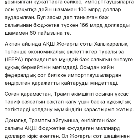
ұсынылған құжаттарға сәйкес, импорттаушыларға
осы уақытқа дейін шамамен 100 млрд доллар
аударылған. Бұл заңсыз деп танылған баж
салығынан бюджетке түскен 166 млрд доллардың
шамамен 60 пайызына тең.
Ақпан айында АҚШ Жоғарғы соты Халықаралық
төтенше экономикалық өкілеттіктер туралы заң
(IEEPA) президентке мұндай баж салығын енгізуге
құқық бермейтінін мәлімдеді. Осыдан кейін
федералдық сот билікке импорттаушылардан
өндірілген қаражатты қайтаруды міндеттеді.
Соған қарамастан, Трамп әкімшілігі осыған ұқсас
тариф саясатын сақтап қалу үшін басқа құқықтық
тетіктерді қолдану мүмкіндігін қарастырып жатыр.
Дональд Трамптың айтуынша, енгізілген баж
салығы АҚШ бюджетіне «жүздеген миллиард
доллар» кіріс әкелген. Ол Жоғарғы сот шешімінен