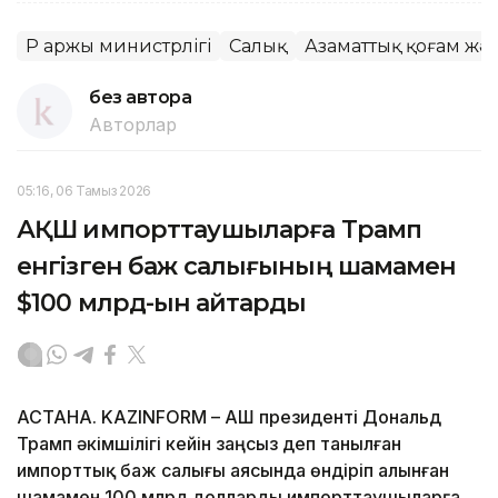
ҚР Қаржы министрлігі
Салық
Азаматтық қоғам жә
без автора
Авторлар
05:16, 06 Тамыз 2026
АҚШ импорттаушыларға Трамп
енгізген баж салығының шамамен
$100 млрд-ын қайтарды
АСТАНА. KAZINFORM – АҚШ президенті Дональд
Трамп әкімшілігі кейін заңсыз деп танылған
импорттық баж салығы аясында өндіріп алынған
шамамен 100 млрд долларды импорттаушыларға