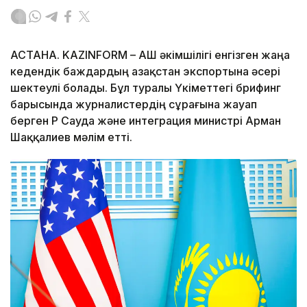
АСТАНА. KAZINFORM – АҚШ әкімшілігі енгізген жаңа
кедендік баждардың Қазақстан экспортына әсері
шектеулі болады. Бұл туралы Үкіметтегі брифинг
барысында журналистердің сұрағына жауап
берген ҚР Сауда және интеграция министрі Арман
Шаққалиев мәлім етті.