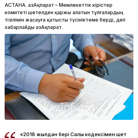
АСТАНА. ҚазАқпарат – Мемлекеттік кірістер
комитеті шетелден қаржы алатын тұлғалардың
тізілімін жасауға қатысты түсініктеме берді, деп
хабарлайды ҚазАқпарат.
«2018 жылдан бері Салық кодексімен шет