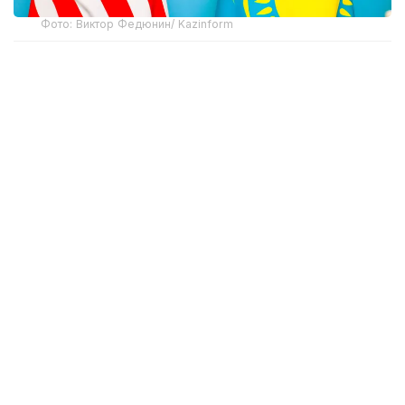
Фото: Виктор Федюнин/ Kazinform
Министрдің айтуынша, қазіргі уақытта АҚШ-тың жаңа
баждары Қазақстаннан экспортталатын өнімдердің
шамамен 5%-ына ғана қатысты. Ал экспорттың
басым бөлігі – 95%-ы бұл шектеулерге кірмейді.
– Бүгінгі таңда біз ресми баспасөз
хабарламасында айтқанымыздай, баждар
әсер еткен экспорт көлемі жалпы өнімнің
шамамен 5%-ын құрайды. АҚШ әкімшілігі
енгізген баж мөлшері 12,5%. Физикалық
көлем бойынша нақты көрсеткіш тауар
позициясына байланысты өзгеріп отырады.
Дегенмен, жалпы алғанда, АҚШ-қа
бағытталатын өнімдердің 95%-ы бұл
баждарға жатпайды. Шамамен 5%-ы ғана
қамтылады, – деді Арман Шаққалиев.