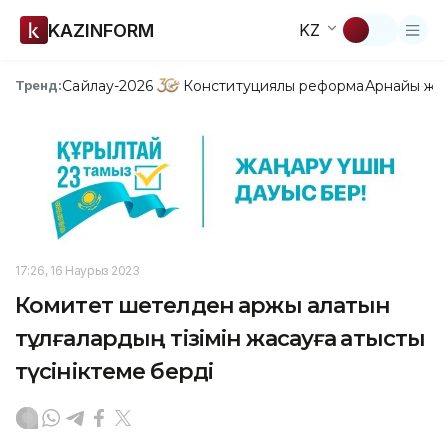
KAZINFORM
KZ
Сайлау-2026
Конституциялық реформа
Арнайы жо
Тренд:
17:26, 16 Наурыз 2023
Комитет шетелден қаржы алатын
тұлғалардың тізімін жасауға қатысты
түсініктеме берді