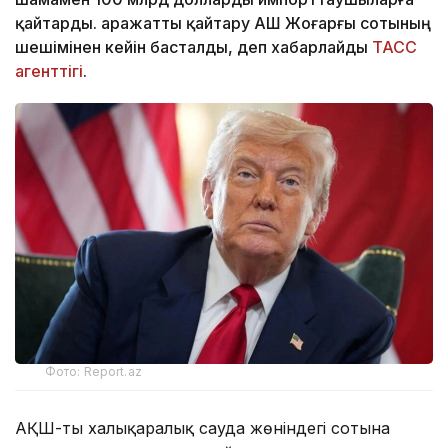
қайтарды. Қаражатты қайтару АҚШ Жоғарғы сотының
шешімінен кейін басталды, деп хабарлайды
ТАСС
агенттігі
.
Фото: Report.az
АҚШ-тың халықаралық сауда жөніндегі сотына