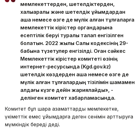
мемлекеттерден, шетелдіктерден,
халықаралық және шетелдік ұйымдардан
ақша немесе өзге де мүлік алған тұлғаларға
мемлекеттік кірістер органдарына
есептілік беруі туралы талап енгізілген
болатын. 2022 жылы Салық кодексінің 29-
бабына түзетулер енгізілді. Оған сәйкес
Мемлекеттік кірістер комитеті өзінің
интернет-ресурсында (Kgd.gov.kz)
шетелдік көздерден ақша немесе өзге де
мүлік алған тұлғалардың тізілімін шамамен
алдағы күзге дейін жариялайды», -
делінген комитет хабарламасында.
Комитет бұл шара азаматтардың мемлекетке,
үкіметтік емес ұйымдарға деген сенімін арттыруға
мүмкіндік береді деді.