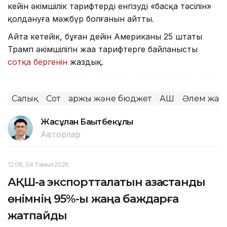
кейін әкімшілік тарифтерді енгізудің «басқа тәсілін»
қолдануға мәжбүр болғанын айтты.
Айта кетейік, бұған дейін Американың 25 штаты
Трамп әкімшілігін жаңа тарифтерге байланысты
сотқа бергенін
жаздық.
Салық
Сот
Қаржы және бюджет
АҚШ
Әлем жаң
Жасұлан Бақытбекұлы
Авторлар
12:08, 04 Тамыз 2026
АҚШ-қа экспортталатын қазақстандық
өнімнің 95%-ы жаңа баждарға
жатпайды