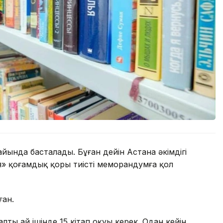
йында басталады. Бұған дейін Астана әкімдігі
я» қоғамдық қоры тиісті меморандумға қол
ған.
ы ай ішінде 15 кітап оқуы керек. Одан кейін