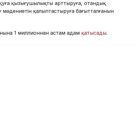
қуға қызығушылықты арттыруға, отандық
алу мәдениетін қалыптастыруға бағытталғанын
фонына 1 миллионнан астам адам
қатысады
.