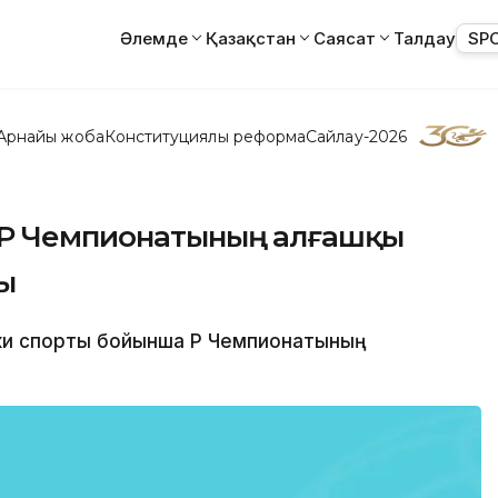
Әлемде
Қазақстан
Саясат
Талдау
SP
Арнайы жоба
Конституциялық реформа
Сайлау-2026
ҚР Чемпионатының алғашқы
ы
ьки спорты бойынша ҚР Чемпионатының