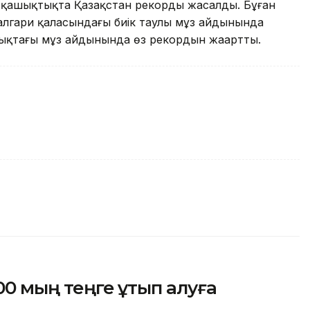
лік қашықтықта Қазақстан рекорды жасалды. Бұған
алгари қаласындағы биік таулы мұз айдынында
ықтағы мұз айдынында өз рекордын жаңартты.
600 мың теңге ұтып алуға