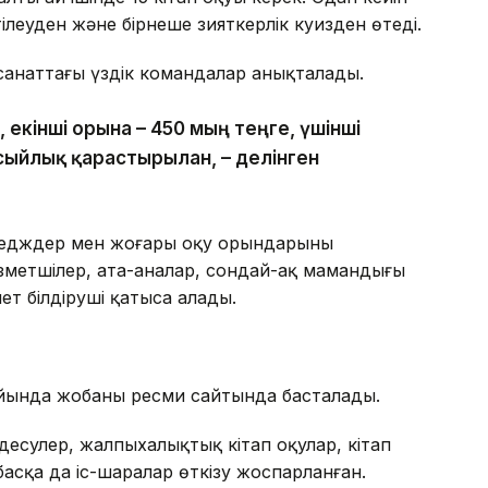
еуден және бірнеше зияткерлік куизден өтеді.
анаттағы үздік командалар анықталады.
, екінші орынға – 450 мың теңге, үшінші
сыйлық қарастырылған, – делінген
едждер мен жоғары оқу орындарының
ызметшілер, ата-аналар, сондай-ақ мамандығы
ет білдіруші қатыса алады.
йында жобаның ресми сайтында басталады.
есулер, жалпыхалықтық кітап оқулар, кітап
сқа да іс-шаралар өткізу жоспарланған.