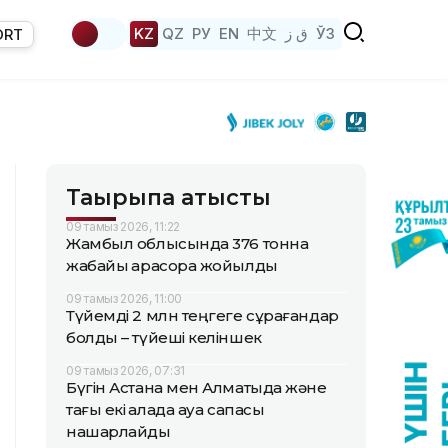
KZ
QZ
РУ
EN
中文
ق ز
ЎЗ
ORT
Тақырыпқа қатысты
09 тамыз 2026, 11:22
Жамбыл облысында 376 тонна
жабайы қарасора жойылды
09 тамыз 2026, 11:00
Түйемді 2 млн теңгеге сұрағандар
болды – түйеші келіншек
09 тамыз 2026, 07:31
Бүгін Астана мен Алматыда және
тағы екі қалада ауа сапасы
нашарлайды