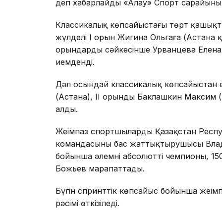
деп хабарлайды «Алау» Спорт сарайының 
Классикалық көпсайыстағы төрт қашық
жүлделі І орын Жигина Ольгаға (Астана қ
орындарды сәйкесінше Урванцева Елена
иемденді.
Дәл осындай классикалық көпсайыстан 
(Астана), ІІ орынды Баклашкин Максим 
алды.
Жеңімпаз спортшыларды Қазақстан Респ
командасының бас жаттықтырушысы Вла
бойынша әлемнің абсолютті чемпионы, 1
Божьев марапаттады.
Бүгін спринттік көпсайыс бойынша жеңі
рәсімі өткізіледі.