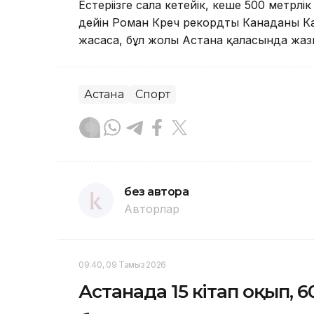
Естеріңізге сала кетейік, кеше 500 метр
дейін Роман Креч рекордты Канаданың К
жасаса, бұл жолы Астана қаласында жаз
Астана
Спорт
без автора
Авторлар
09:40, 09 Тамыз 2026
Астанада 15 кітап оқып, 