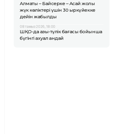
Алматы – Байсерке – Ақсай жолы
жүк көліктері үшін 30 қыркүйекке
дейін жабылды
08 тамыз 2026, 18:00
ШҚО-да азық-түлік бағасы бойынша
бүгінгі ахуал қандай