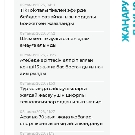
09 тамыз 2026, 04:11
TikТok-тағы тікелей эфирде
бейәдеп сөз айтқан қызылордалық
бойжеткен жазаланды
09 тамыз 2026, 01:52
Шымкентте ауаға оқ атқан адам
қамауға алынды
08 тамыз 2026, 23:26
Ақтөбеде әріптесін өлтіріп алған
кенші 13 жылға бас бостандығынан
айырылды
08 тамыз 2026, 21:53
Түркістанда сайлаушыларға
жағдай жасау үшін цифрлық
технологиялар қолданылып жатыр
08 тамыз 2026, 21:27
Арқалыққа 70 жыл: жаңа жобалар,
спорт және қаланың қайта жандануы
08 тамыз 2026, 21:13