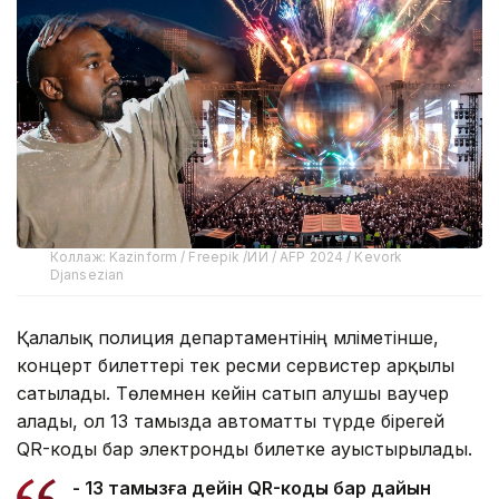
Коллаж: Kazinform / Freepik /ИИ / AFP 2024 / Kevork
Djansezian
Қалалық полиция департаментінің мәліметінше,
концерт билеттері тек ресми сервистер арқылы
сатылады. Төлемнен кейін сатып алушы ваучер
алады, ол 13 тамызда автоматты түрде бірегей
QR-коды бар электронды билетке ауыстырылады.
- 13 тамызға дейін QR-коды бар дайын