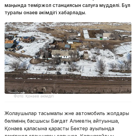
маңында теміржол станциясын салуға мүдделі. Бұл
туралы Қонаев әкімдігі хабарлады.
Фото: Қонаев әкімдігі
Жолаушылар тасымалы және автомобиль жолдары
бөлімінің басшысы Бағдат Алиевтің айтуынша,
Қонаев қаласына қарасты Бөктер ауылында
теміржол станциясы салынса, Қапшағайдың