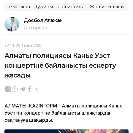
Теміржол
Туризм
Логистика
Жол құрылысы
Қ
Досбол Атажан
Авторлар
23:44, 08 Тамыз 2026
Алматы полициясы Канье Уэст
концертіне байланысты ескерту
жасады
АЛМАТЫ. KAZINFORM – Алматы полициясы Канье
Уэсттің концертіне байланысты алаяқтардан
сақтануға шақырды.