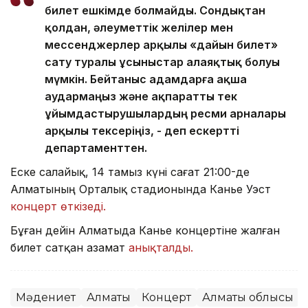
билет ешкімде болмайды. Сондықтан
қолдан, әлеуметтік желілер мен
мессенджерлер арқылы «дайын билет»
сату туралы ұсыныстар алаяқтық болуы
мүмкін. Бейтаныс адамдарға ақша
аудармаңыз және ақпаратты тек
ұйымдастырушылардың ресми арналары
арқылы тексеріңіз, - деп ескертті
департаменттен.
Еске салайық, 14 тамыз күні сағат 21:00-де
Алматының Орталық стадионында Канье Уэст
концерт өткізеді.
Бұған дейін Алматыда Канье концертіне жалған
билет сатқан азамат
анықталды.
Мәдениет
Алматы
Концерт
Алматы облысы