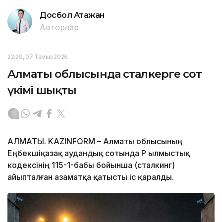
Досбол Атажан
Авторлар
22:29, 07 Тамыз 2026
Алматы облысында сталкерге сот
үкімі шықты
АЛМАТЫ. KAZINFORM – Алматы облысының
Еңбекшіқазақ аудандық сотында ҚР Қылмыстық
кодексінің 115-1-бабы бойынша (сталкинг)
айыпталған азаматқа қатысты іс қаралды.