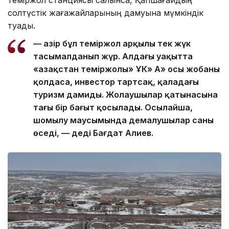
солтүстік жағажайларының дамуына мүмкіндік
туады.
— Қазір бұл теміржол арқылы тек жүк
тасымалданып жүр. Алдағы уақытта
«Қазақстан теміржолы» ҰК» АҚ» осы жобаны
қолдаса, инвестор тартсақ, қаладағы
туризм дамиды. Жолаушылар қатынасына
тағы бір бағыт қосылады. Осылайша,
шомылу маусымында демалушылар саны
өседі, — деді Бағдат Алиев.