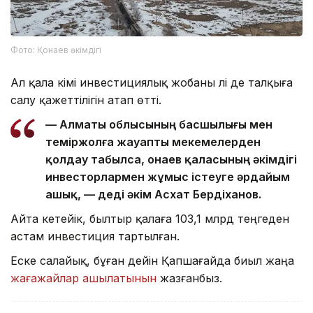
Фото: Қонаев әкімдігі
Ал қала әкімі инвестициялық жобаны әлі де талқыға
салу қажеттілігін атап өтті.
— Алматы облысының басшылығы мен
теміржолға жауапты мекемелерден
қолдау табылса, Қонаев қаласының әкімдігі
инвесторлармен жұмыс істеуге әрдайым
ашық, — деді әкім Асхат Бердіханов.
Айта кетейік, былтыр қалаға 103,1 млрд теңгеден
астам инвестиция тартылған.
Еске салайық, бұған дейін Қапшағайда биыл жаңа
жағажайлар ашылатынын
жазғанбыз.