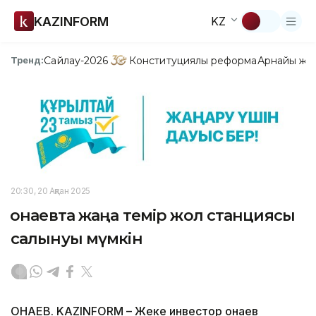
KAZINFORM
KZ
Сайлау-2026
Конституциялық реформа
Арнайы жо
Тренд:
20:30, 20 Ақпан 2025
Қонаевта жаңа темір жол станциясы
салынуы мүмкін
ҚОНАЕВ. KAZINFORM – Жеке инвестор Қонаев