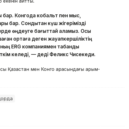
р екенін айтты.
ы бар. Конгода кобальт пен мыс,
ры бар. Сондықтан күш жігерімізді
жерде өңдеуге бағыттай аламыз. Осы
шаған ортаға деген жауапкершіліктің
нның ERG компаниямен табанды
ткім келеді, — деді Феликс Чисекеди.
ы Қазақстан мен Конго арасындағы қарым-
қорда