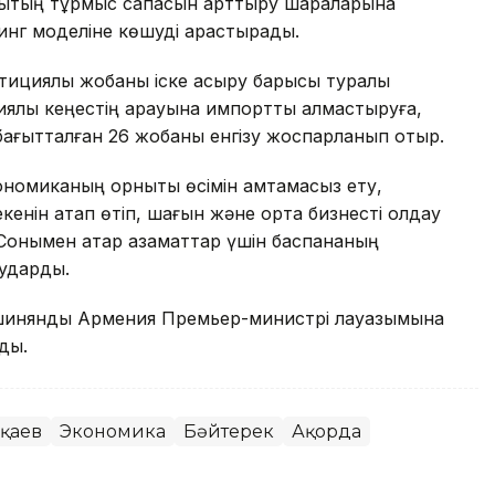
лықтың тұрмыс сапасын арттыру шараларына
инг моделіне көшуді қарастырады.
стициялық жобаны іске асыру барысы туралы
ялық кеңестің қарауына импортты алмастыруға,
ағытталған 26 жобаны енгізу жоспарланып отыр.
омиканың орнықты өсімін қамтамасыз ету,
кенін атап өтіп, шағын және орта бизнесті қолдау
 Сонымен қатар азаматтар үшін баспананың
аударды.
Пашинянды Армения Премьер-министрі лауазымына
ық.
оқаев
Экономика
Бәйтерек
Ақорда