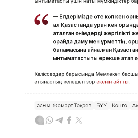
ынтымақтастық үшін нақты мүмкіндіктер ба
— Елдерімізде өте көп кен орн
ал Қазақстанда уран кен орында
аталған өнімдерді жергілікті 
орайда даму мен құрметтің, қор
баламасына айналған Қазақста
ынтымақтастықты ерекше атап ө
Келіссөздер барысында Мемлекет басшыс
қатынастың келешегі зор
екенін айтты
.
Қасым-Жомарт Тоқаев
БҰҰ
Конго
А