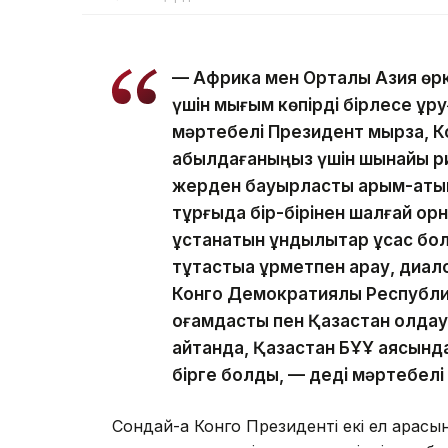
— Африка мен Орталық Азия өрк
үшін мығым көпірді бірлесе құр
мәртебелі Президент мырза, К
қабылдағаныңыз үшін шынайы р
жерден бауырластық қарым-қатын
тұрғыда бір-бірінен шалғай орн
ұстанатын құндылықтар ұқсас бол
тұтастыққа құрметпен қарау, диа
Конго Демократиялық Республик
қоғамдастық пен Қазақстан қолда
айтқанда, Қазақстан БҰҰ аясынд
бірге болды, — деді мәртебелі
Сондай-ақ Конго Президенті екі ел арасы