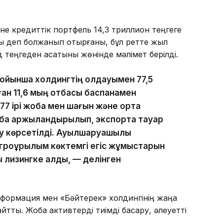
не кредиттік портфель 14,3 триллион теңгеге
ады деп болжанып отырғаны, бұл ретте жыл
 теңгеден асатыны жөнінде мәлімет берілді.
йынша холдингтің қолдауымен 77,5
ған 11,6 мың отбасы баспанамен
77 ірі жоба мен шағын және орта
ба қаржыландырылып, экспортқа тауар
ау көрсетілді. Ауылшаруашылық
агроқұрылым көктемгі егіс жұмыстарын
ы лизингке алды, — делінген
нсформация мен «Бәйтерек» холдингінің жаңа
тты. Жоба активтерді тиімді басқару, әлеуетті