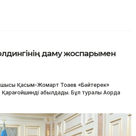
олдингінің даму жоспарымен
шысы Қасым-Жомарт Тоқаев «Бәйтерек»
м Қарағойшинді қабылдады. Бұл туралы Ақорда