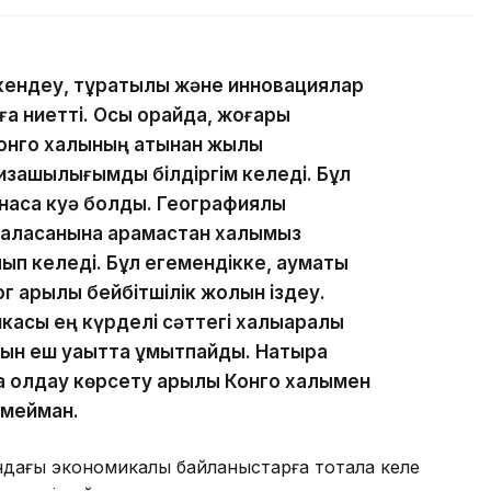
ендеу, тұратқылық және инновациялар
уға ниетті. Осы орайда, жоғары
онго халқының атынан жылы
изашылығымды білдіргім келеді. Бұл
асқа куә болдық. Географиялық
аласқанына қарамастан халқымыз
ып келеді. Бұл егемендікке, аумақтық
лог арқылы бейбітшілік жолын іздеу.
асы ең күрделі сәттегі халықаралық
уын еш уақытта ұмытпайды. Нақтырақ
а қолдау көрсету арқылы Конго халқымен
 мейман.
ндағы экономикалық байланыстарға тоқтала келе