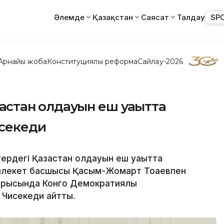
Әлемде
Қазақстан
Саясат
Талдау
SP
Арнайы жоба
Конституциялық реформа
Сайлау-2026
ақстан қолдауын еш уақытта
секеди
рдегі Қазақстан қолдауын еш уақытта
млекет басшысы Қасым-Жомарт Тоқаевпен
барысында Конго Демократиялық
 Чисекеди айтты.