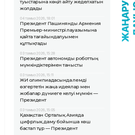
туыстарына көңіл айту жеделхатын
жолдады
04 тамыз 2026, 18:01
Президент Пашинянды Армения
Премьер-министрі лауазымына
қайта тағайындалуымен
құттықтады
03 тамыз 2026, 15:28
Президент автономды роботтың
мүмкіндіктерімен танысты
03 тамыз 2026, 15:11
ЖИ олимпиадасында әлемді
өзгертетін жаңа идеялар мен
жобалар дүниеге келуі мүмкін —
Президент
03 тамыз 2026, 15:05
Қазақстан Орталық Азияда
цифрлық даму бойынша көш
бастап тұр — Президент