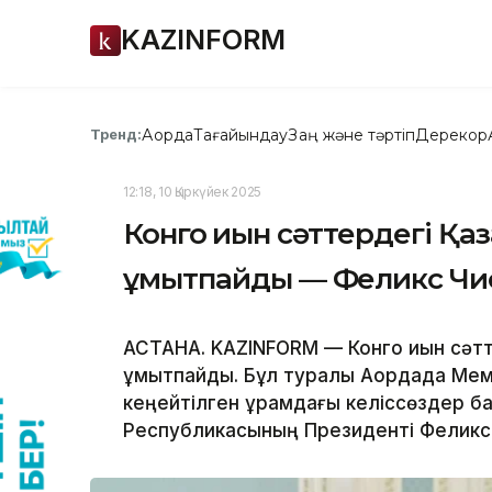
KAZINFORM
Ақорда
Тағайындау
Заң және тәртіп
Дерекқор
Тренд:
12:18, 10 Қыркүйек 2025
Конго қиын сәттердегі Қаз
ұмытпайды — Феликс Чи
АСТАНА. KAZINFORM — Конго қиын сәтте
ұмытпайды. Бұл туралы Ақордада Ме
кеңейтілген құрамдағы келіссөздер 
Республикасының Президенті Феликс