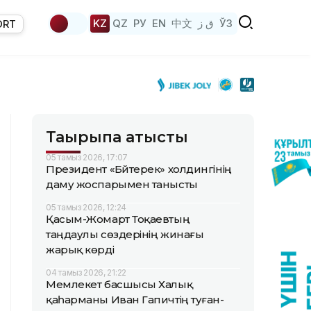
KZ
QZ
РУ
EN
中文
ق ز
ЎЗ
ORT
Тақырыпқа қатысты
05 тамыз 2026, 17:07
Президент «Бәйтерек» холдингінің
даму жоспарымен танысты
05 тамыз 2026, 12:24
Қасым-Жомарт Тоқаевтың
таңдаулы сөздерінің жинағы
жарық көрді
04 тамыз 2026, 21:22
Мемлекет басшысы Халық
қаһарманы Иван Гапичтің туған-