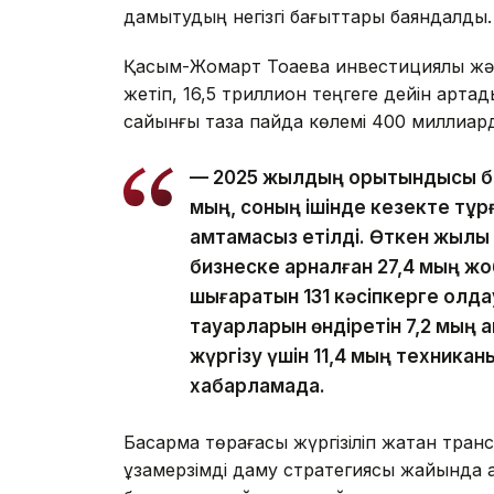
дамытудың негізгі бағыттары баяндалды.
Қасым-Жомарт Тоқаевқа инвестициялық жә
жетіп, 16,5 триллион теңгеге дейін арт
сайынғы таза пайда көлемі 400 миллиард
— 2025 жылдың қорытындысы бо
мың, соның ішінде кезекте тұр
қамтамасыз етілді. Өткен жылы 
бизнеске арналған 27,4 мың жо
шығаратын 131 кәсіпкерге қолд
тауарларын өндіретін 7,2 мың 
жүргізу үшін 11,4 мың техникан
хабарламада.
Басқарма төрағасы жүргізіліп жатқан тра
ұзақмерзімді даму стратегиясы жайында ай