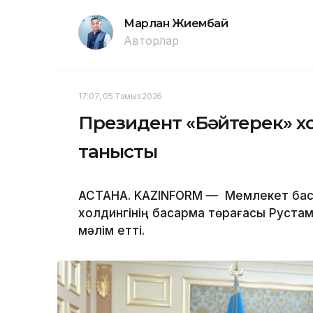
Марлан Жиембай
Авторлар
17:07, 05 Тамыз 2026
Президент «Бәйтерек» х
танысты
АСТАНА. KAZINFORM — Мемлекет бас
холдингінің басқарма төрағасы Руста
мәлім етті.