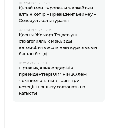
03 тамыз 2026, 12:18
Қытай мен Еуропаны жалғайтын
алтын көпір – Президент Бейнеу –
Сексеуіл жолы туралы
03 тамыз 2026, 12:15
Қасым-Жомарт Тоқаев үш
стратегиялық маңызды
автомобиль жолының құрылысын
бастап берді
01 тамыз 2026, 13:50
Орталық Азия елдерінің
президенттері UIM F1H2O әлем
чемпионатының гран-при
кезеңінің ашылу салтанатына
қатысты