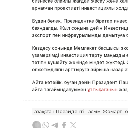
бизнеске қолайлы жағдай жасау және ха
арналған проактивті инвестициялық холд
Бұдан бөлек, Президентке бірқатар инве
баяндалды. Жыл соңына дейін Инвестици
экспорт пен инфрақұрылымды дамытуға б
Кездесу соңында Мемлекет басшысы экон
ұзақмерзімді инвестиция тарту маңызды е
тетігін күшейту жөнінде міндет жүктеді.
қолжетімділігін арттыруға айрықша назар 
Айта кетейік, бұған дейін Президент 
қайта тағайындалуымен
құттықтағанын
жазд
Қазақстан Президенті
Қасым-Жомарт Т