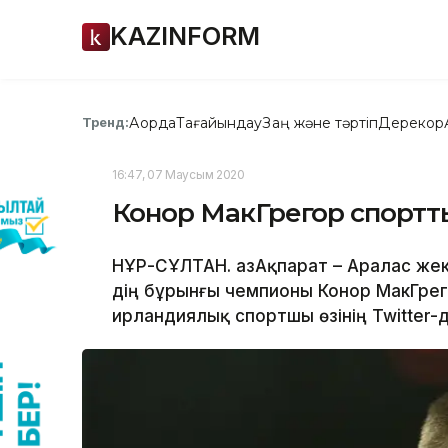
KAZINFORM
Ақорда
Тағайындау
Заң және тәртіп
Дерекқор
Тренд:
16:47, 07 Маусым 2020
Конор МакГрегор спортты
НҰР-СҰЛТАН. ҚазАқпарат – Аралас жек
дің бұрынғы чемпионы Конор МакГрег
ирландиялық спортшы өзінің Twitter-