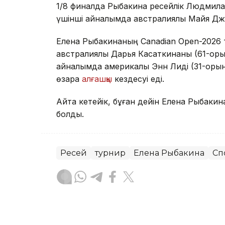
1/8 финалда Рыбакина ресейлік Людмила
үшінші айналымда австралиялық Майя Джой
Елена Рыбакинаның Canadian Open-2026 т
австралиялық Дарья Касаткинаны (61-орын)
айналымда америкалық Энн Лиді (31-орын)
өзара
алғашқы
кездесуі еді.
Айта кетейік, бұған дейін Елена Рыбакин
болды.
Ресей
турнир
Елена Рыбакина
Сп
Динара Маханова