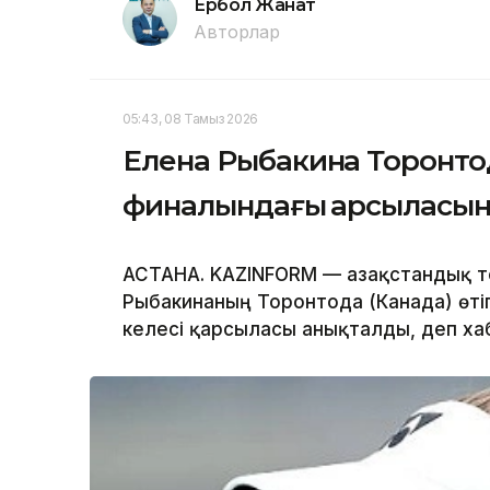
Ербол Жанат
Авторлар
05:43, 08 Тамыз 2026
Елена Рыбакина Торонтод
финалындағы қарсыласын 
АСТАНА. KAZINFORM — Қазақстандық те
Рыбакинаның Торонтода (Канада) өті
келесі қарсыласы анықталды, деп х