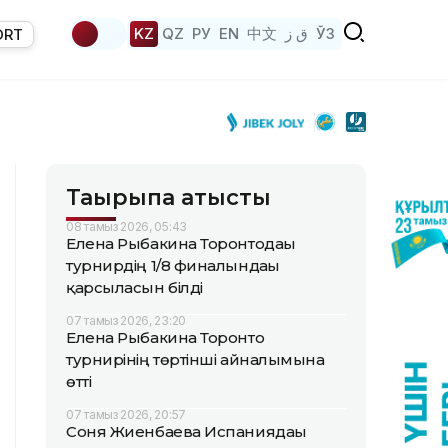
KZ
QZ
РУ
EN
中文
ق ز
ЎЗ
ORT
Тақырыпқа қатысты
08 тамыз 2026, 05:43
Елена Рыбакина Торонтодағы
турнирдің 1/8 финалындағы
қарсыласын білді
07 тамыз 2026, 23:20
Елена Рыбакина Торонто
турнирінің төртінші айналымына
өтті
07 тамыз 2026, 20:57
Соня Жиенбаева Испаниядағы