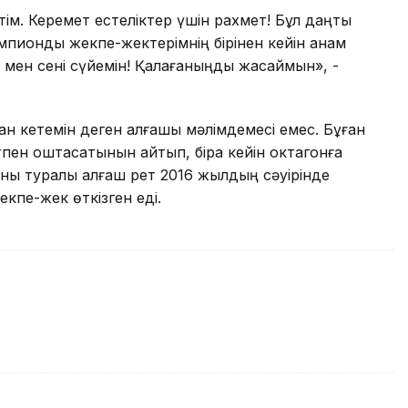
м. Керемет естеліктер үшін рахмет! Бұл даңқты
пиондық жекпе-жектерімнің бірінен кейін анам
, мен сені сүйемін! Қалағаныңды жасаймын», -
н кетемін деген алғашқы мәлімдемесі емес. Бұған
ен қоштасатынын айтып, бірақ кейін октагонға
тыны туралы алғаш рет 2016 жылдың сәуірінде
кпе-жек өткізген еді.