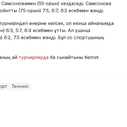
 Самсоновамен (55-орын) кездеседі. Самсонова
нтты (75-орын) 7:5, 6:7, 6:2 есебімен жеңді.
урниріндегі өнеріне келсек, ол екінші айналымда
 6:3, 5:7, 6:4 есебімен ұтты. Ал үшінші
 6:2, 7:5 есебімен жеңді. Бұл қос спортшының
аның қай
турнирлерде
бақ сынайтыны белгілі
орт
Теннис