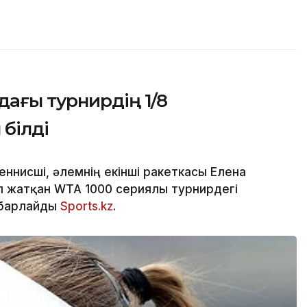
ағы турнирдің 1/8
білді
ннисші, әлемнің екінші ракеткасы Елена
п жатқан WTA 1000 сериялы турнирдегі
абарлайды
Sports.kz
.