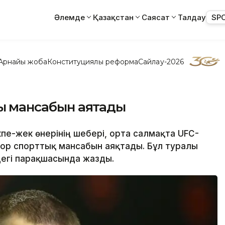
Әлемде
Қазақстан
Саясат
Талдау
SP
Арнайы жоба
Конституциялық реформа
Сайлау-2026
қ мансабын аяқтады
пе-жек өнерінің шебері, орта салмақта UFC-
ор спорттық мансабын аяқтады. Бұл туралы
дегі парақшасында жазды.