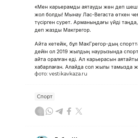
«Мен карьерамды аяқтауды жөн деп шешті
жол болды! Мынау Лас-Вегаста өткен чем
түсірген сурет. Арманыңдағы үйді таңда
деп жазды Макгрегор.
Айта кетейік, бұл МакГрегор-дың спортта
дейін ол 2019 жылдың наурызында спортп
қайта оралған еді. Ал карьерасын аяқтай
хабарлаған. Алайда сол жылы тамызда же
фото: vestikavkaza.ru
Спорт