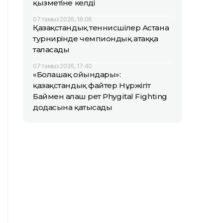
қызметіне келді
07 тамыз 2026, 18:06
Қазақстандық теннисшілер Астана
турнирінде чемпиондық атаққа
таласады
07 тамыз 2026, 17:40
«Болашақ ойындары»:
қазақстандық файтер Нұржігіт
Баймен алғаш рет Phygital Fighting
додасына қатысады