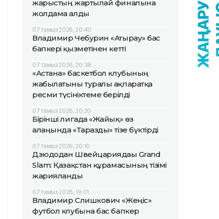
жарыстың жартылай финалына
жолдама алды
07 тамыз 2026, 20:40
Владимир Чебурин «Атырау» бас
бапкері қызметінен кетті
07 тамыз 2026, 20:38
«Астана» баскетбол клубының
жабылатыны туралы ақпаратқа
ресми түсініктеме берілді
07 тамыз 2026, 20:20
Бірінші лигада «Жайық» өз
алаңында «Таразды» тізе бүктірді
07 тамыз 2026, 20:10
Дзюдодан Швейцариядағы Grand
Slam: Қазақстан құрамасының тізімі
жарияланды
07 тамыз 2026, 19:01
Владимир Слишкович «Жеңіс»
футбол клубына бас бапкер