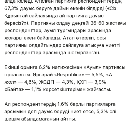
алда келеді. Аталған партияға респонденттердің
67,3% дауыс беруге дайын екенін білдірді («Сіз
Құрылтай сайлауында қай партияға дауыс
бересіз?»). Партияны қолдау деңгейі 36-60 жастағы
респонденттер, ауыл тұрғындары арасында
жоғары екені байқалады. Атап өтерлігі, осы
партияны қолдайтындар сайлауға қатысуға ниетті
респонденттер арасында шоғырланған.
Екінші орынға 6,2% нәтижесімен «Ауыл» партиясы
орналасты. Әрі қарай «Respublica» — 5,5%, «Ақ
жол» — 4,8%, ЖСДП — 4,3%, ҚХП — 3,9%,
«Байтақ» — 1,1% көрсеткіштерімен жайғасты.
Ал респонденттердің 1,6% барлық партияларға
қарсымын деп дауыс беруді ниет етсе, 5,3% әлі
шешім қабылдамағанын айтты.