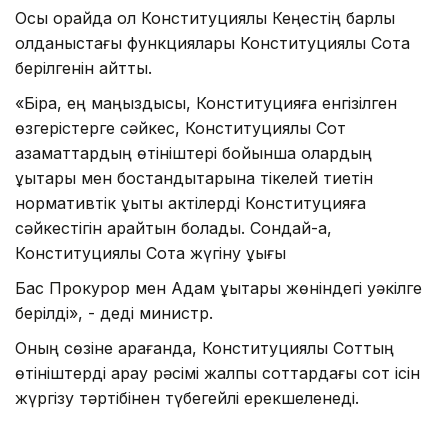
Осы орайда ол Конституциялық Кеңестің барлық
қолданыстағы функциялары Конституциялық Сотқа
берілгенін айтты.
«Бірақ, ең маңыздысы, Конституцияға енгізілген
өзгерістерге сәйкес, Конституциялық Сот
азаматтардың өтініштері бойынша олардың
құқықтары мен бостандықтарына тікелей тиетін
нормативтік құқықтық актілерді Конституцияға
сәйкестігін қарайтын болады. Сондай-ақ,
Конституциялық Сотқа жүгіну құқығы
Бас Прокурор мен Адам құқықтары жөніндегі уәкілге
берілді», - деді министр.
Оның сөзіне қарағанда, Конституциялық Соттың
өтініштерді қарау рәсімі жалпы соттардағы сот ісін
жүргізу тәртібінен түбегейлі ерекшеленеді.