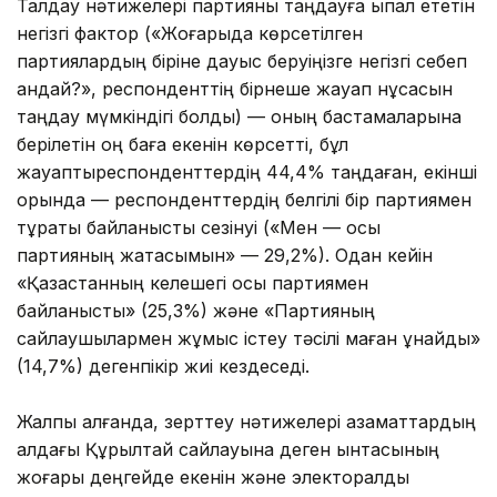
Талдау нәтижелері партияны таңдауға ықпал ететін
негізгі фактор («Жоғарыда көрсетілген
партиялардың біріне дауыс беруіңізге негізгі себеп
қандай?», респонденттің бірнеше жауап нұсқасын
таңдау мүмкіндігі болды) — оның бастамаларына
берілетін оң баға екенін көрсетті, бұл
жауаптыреспонденттердің 44,4% таңдаған, екінші
орында — респонденттердің белгілі бір партиямен
тұрақты байланысты сезінуі («Мен — осы
партияның жақтасымын» — 29,2%). Одан кейін
«Қазақстанның келешегі осы партиямен
байланысты» (25,3%) және «Партияның
сайлаушылармен жұмыс істеу тәсілі маған ұнайды»
(14,7%) дегенпікір жиі кездеседі.
Жалпы алғанда, зерттеу нәтижелері азаматтардың
алдағы Құрылтай сайлауына деген ынтасының
жоғары деңгейде екенін және электоралдық