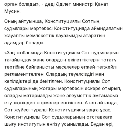
орган болады», - деді Әділет министрі Қанат
Мусин.
Оның айтуынша, Конституциялық Соттың
судьялары мәртебесі Конституцияда айқындалатын
жауапты мемлекеттік лауазымды атқаратын
адамдар болады.
«Заң жобасында Конституциялық Сот судьяларын
тағайындау және олардың өкілеттіктерін тоқтату
тәртібіне байланысты мәселелер егжей-тегжейлі
регламенттелген. Олардың тәуелсіздігі мен
кепілдіктері де бекітілген. Конституциялық Сот
судьяларының жоғары мәртебесін ескере отырып,
оларды материалдық және әлеуметтік қамтамасыз
ету жөніндегі нормалар енгізілген. Атап айтқанда,
Сот жүйесі туралы Конституциялық заңға ұқсас,
Конституциялық Сот судьяларының отставкаға
шығу институтын енгізу ұсынылады. Бұдан әрі,