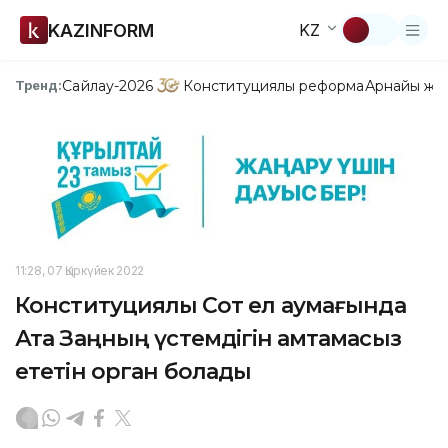
KAZINFORM
KZ
Сайлау-2026
Конституциялық реформа
Арнайы жо
Тренд:
11:28, 07 Қыркүйек 2022
Конституциялық Сот ел аумағында
Ата Заңның үстемдігін қамтамасыз
ететін орган болады