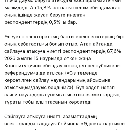
11,9% дауыс беруге қатысуды жоспарламайтынын
мәлімдеді. Ал 15,8% әлі нақты шешім қабылдамаған,
оның ішінде жауап беруге қиналған
респонденттердің 0,5%-ы бар.
Әлеуетті электораттың басты ерекшеліктерінің бірі
оның сабақтастығы болып отыр. Атап айтқанда,
сайлауға қатысуға ниетті респонденттердің 87,6%
2026 жылғы 15 наурызда өткен жаңа
Конституцияны қабылдау жөніндегі республикалық
референдумға да қатысқан («Сіз төменде
көрсетілген сайлау науқандарының қайсысына
қатыстыңыз/дауыс бердіңіз?»). Бұл елдегі негізгі
саяси науқандарға үнемі қатысатын азаматтардың
тұрақты тобы қалыптасқанын көрсетеді.
Сайлауға қатысуға ниетті азаматтардың
электоралдық таңдауы бойынша «Әділет» партиясы