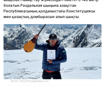
болатын Раздельная шыңына Қазақстан
Республикасының қолданыстағы Конституциясы
мен қазақтың домбырасын алып шықты.
Фото: Конституциялық сот
Конституциялық соттың баспасөз қызметінің
хабарлауынша, бұл экспедиция Қазақстанды, оның