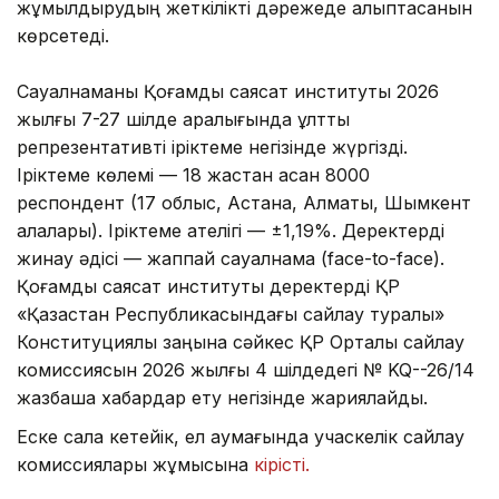
жұмылдырудың жеткілікті дәрежеде қалыптасқанын
көрсетеді.
Сауалнаманы Қоғамдық саясат институты 2026
жылғы 7-27 шілде аралығында ұлттық
репрезентативті іріктеме негізінде жүргізді.
Іріктеме көлемі — 18 жастан асқан 8000
респондент (17 облыс, Астана, Алматы, Шымкент
қалалары). Іріктеме қателігі — ±1,19%. Деректерді
жинау әдісі — жаппай сауалнама (face-to-face).
Қоғамдық саясат институты деректерді ҚР
«Қазақстан Республикасындағы сайлау туралы»
Конституциялық заңына сәйкес ҚР Орталық сайлау
комиссиясын 2026 жылғы 4 шілдедегі № KQ--26/14
жазбаша хабардар ету негізінде жариялайды.
Еске сала кетейік, ел аумағында учаскелік сайлау
комиссиялары жұмысына
кірісті.