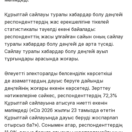
Құрылтай сайлауы туралы хабардар болу деңгейі
респонденттердің жас ерекшелігіне тікелей
статистикалық тәуелді екені байқалады:
респонденттің жасы ұлғайған сайын оның сайлау
туралы хабардар болу деңгейі де арта түседі.
Сайлау туралы хабардар болу деңгейі ауыл
тұрғындары арасында жоғары.
Әлеуетті электоралды белсенділік көрсеткіші
де азаматтардың дауыс беруге дайындық
деңгейінің жоғары екенін көрсетеді. Зерттеу
нәтижелеріне сәйкес, респонденттердің 72,3%
Құрылтай сайлауына қатысуға ниетті екенін
мәлімдеді («Сіз 2026 жылғы 23 тамызда өтетін
Құрылтай сайлауында дауыс беруді жоспарлап
отырсыз ба?»). Сонымен қатар, респонденттердің