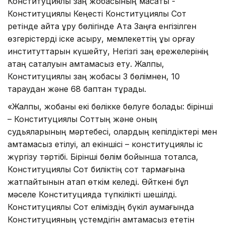
Конституциялық заң жобасының мақсаты -
Конституциялық Кеңесті Конституциялық Сот
ретінде қайта құру бөлігінде Ата Заңға енгізілген
өзгерістерді іске асыру, мемлекеттің құқық қорғау
институттарын күшейту, Негізгі заң ережелерінің
қатаң сақталуын қамтамасыз ету. Жалпы,
Конституциялық заң жобасы 3 бөлімнен, 10
тараудан және 68 баптан тұрады.
«Жалпы, жобаны екі бөлікке бөлуге болады: бірінші
– Конституциялық Соттың және оның
судьяларының мәртебесі, олардың кепілдіктері мен
қамтамасыз етілуі, ал екіншісі – конституциялық іс
жүргізу тәртібі. Бірінші бөлім бойынша тоқталсақ,
Конституциялық Сот биліктің сот тармағына
жатпайтынын атап өткім келеді. Өйткені бұл
мәселе Конституцияда түпкілікті шешілді.
Конституциялық Сот еліміздің бүкіл аумағында
Конституцияның үстемдігін қамтамасыз ететін