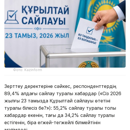
Фото: Kazinform
Зерттеу деректеріне сәйкес, респонденттердің
89,4% алдағы сайлау туралы хабардар («Сіз 2026
жылғы 23 тамызда Құрылтай сайлауы өтетіні
туралы білесіз бе?»): 55,2% сайлау туралы толық
хабардар екенін, тағы да 34,2% сайлау туралы
естігенін, бірақ егжей-тегжейлі білмейтінін
мәлімдеді.