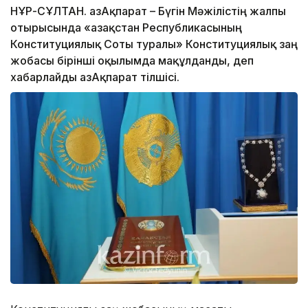
НҰР-СҰЛТАН. ҚазАқпарат – Бүгін Мәжілістің жалпы
отырысында «Қазақстан Республикасының
Конституциялық Соты туралы» Конституциялық заң
жобасы бірінші оқылымда мақұлданды, деп
хабарлайды ҚазАқпарат тілшісі.