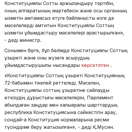
Конституциялық Сотты қаржыландыру тәртібін,
оның аппаратының мәртебесін және осы органның
қызметін қамтамасыз етуге байланысты өзге де
мәселелерді қамтитын Конституциялық Соттың
қызметін ұйымдастыру мәселелері қарастырылған»,
- деді министр.
Сонымен бірге, бұл бөлімде Конституциялық Соттың
құзыреті және оны жүзеге асырудың
ұйымдастырушылық нысандары
көрсетілген
.
«Конституциялық Соттың құзыреті Конституцияның
72-бабымен тікелей реттеледі. Мәселен,
Конституциялық соттың құзыретіне сайлауды
өткізудің дұрыстығы мәселелерін, Парламент
қабылдаған заңдар мен халықаралық шарттардың
республика Конституциясына сәйкестігін қарау,
сондай-ақ Конституция нормаларына ресми
түсіндірме беру жатқызылған», - деді Қ.Мусин.