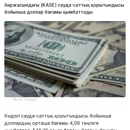
биржасындағы (KASE) сауда-саттық қорытындысы
бойынша доллар бағамы қымбаттады.
Фото: freepik
Күндізгі сауда-саттық қорытындысы бойынша
доллардың орташа бағамы 4,09 теңгеге