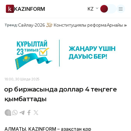
KAZINFORM
KZ
Сайлау-2026
Конституциялық реформа
Арнайы жо
Тренд:
16:00, 30 Шілде 2025
Қор биржасында доллар 4 теңгеге
қымбаттады
АЛМАТЫ. KAZINFORM – Қазақстан қор