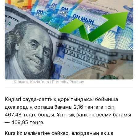
Коллаж: Kazinform / Freepik / Pixabay
Күндізгі сауда-саттық қорытындысы бойынша
доллардың орташа бағамы 2,16 теңгеге түсіп,
467,48 теңге болды. Ұлттық банктің ресми бағамы
— 469,85 теңге.
Kurs.kz мәліметіне сәйкес, елорданың ақша