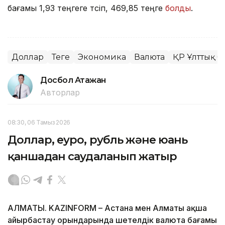
бағамы 1,93 теңгеге түсіп, 469,85 теңге
болды
.
Доллар
Теңге
Экономика
Валюта
ҚР Ұлттық б
Досбол Атажан
Авторлар
08:30, 06 Тамыз 2026
Доллар, еуро, рубль және юань
қаншадан саудаланып жатыр
АЛМАТЫ. KAZINFORM – Астана мен Алматы ақша
айырбастау орындарында шетелдік валюта бағамы