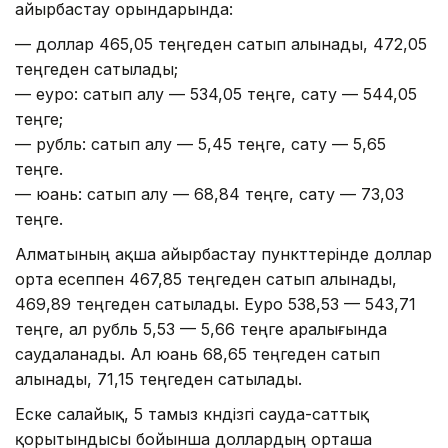
айырбастау орындарында:
— доллар 465,05 теңгеден сатып алынады, 472,05
теңгеден сатылады;
— еуро: сатып алу — 534,05 теңге, сату — 544,05
теңге;
— рубль: сатып алу — 5,45 теңге, сату — 5,65
теңге.
— юань: сатып алу — 68,84 теңге, сату — 73,03
теңге.
Алматының ақша айырбастау пункттерінде доллар
орта есеппен 467,85 теңгеден сатып алынады,
469,89 теңгеден сатылады. Еуро 538,53 — 543,71
теңге, ал рубль 5,53 — 5,66 теңге аралығында
саудаланады. Ал юань 68,65 теңгеден сатып
алынады, 71,15 теңгеден сатылады.
Еске салайық, 5 тамыз күндізгі сауда-саттық
қорытындысы бойынша доллардың орташа