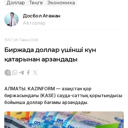
Доллар
Теңге
Экономика
Досбол Атажан
Авторлар
15:57, 06 Тамыз 2026
Биржада доллар үшінші күн
қатарынан арзандады
АЛМАТЫ. KAZINFORM — Қазақстан қор
биржасындағы (KASE) сауда-саттық қорытындысы
бойынша доллар бағамы арзандады.