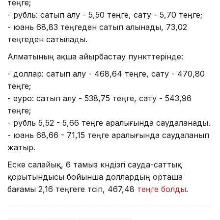
теңге;
- рубль: сатып алу - 5,50 теңге, сату - 5,70 теңге;
- юань 68,83 теңгеден сатып алынады, 73,02
теңгеден сатылады.
Алматының ақша айырбастау пункттерінде:
- доллар: сатып алу - 468,64 теңге, сату - 470,80
теңге;
- еуро: сатып алу - 538,75 теңге, сату - 543,96
теңге;
- рубль 5,52 - 5,66 теңге аралығында саудаланады.
- юань 68,66 - 71,15 теңге аралығында саудаланып
жатыр.
Еске салайық, 6 тамыз күндізгі сауда-саттық
қорытындысы бойынша доллардың орташа
бағамы 2,16 теңгеге түсіп, 467,48
теңге болды
.