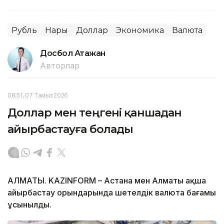
Рубль
Нарық
Доллар
Экономика
Валюта
Досбол Атажан
Авторлар
08:51, 07 Тамыз 2026
Доллар мен теңгені қаншадан
айырбастауға болады
АЛМАТЫ. KAZINFORM – Астана мен Алматы ақша
айырбастау орындарында шетелдік валюта бағамы
ұсынылды.