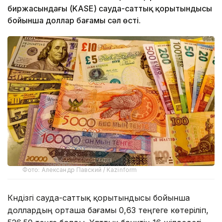
биржасындағы (KASE) сауда-саттық қорытындысы
бойынша доллар бағамы сәл өсті.
Фото: Александр Павский / Kazinform
Күндізгі сауда-саттық қорытындысы бойынша
доллардың орташа бағамы 0,63 теңгеге көтеріліп,