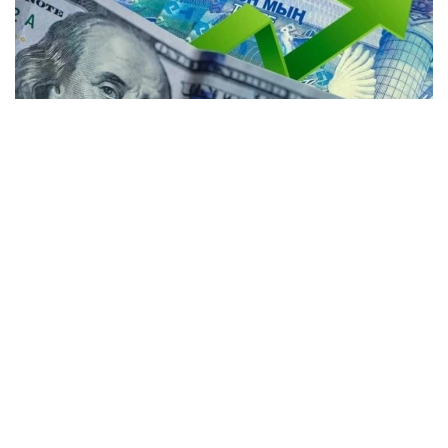
Коллаж: Kazinform / Freepik / Pixabay
Күндізгі сауда-саттық қорытындысы бойынша
доллардың орташа бағамы 2,16 теңгеге түсіп,
467,48 теңге болды. Ұлттық банктің ресми бағамы
— 469,85 теңге.
Kurs.kz мәліметіне сәйкес, елорданың ақша
айырбастау орындарында:
— доллар 465,05 теңгеден сатып алынады, 472,05