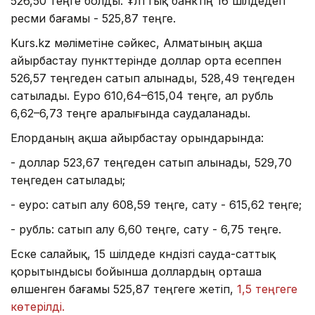
526,50 теңге болды. Ұлттық банктің 16 шілдедегі
ресми бағамы - 525,87 теңге.
Kurs.kz мәліметіне сәйкес, Алматының ақша
айырбастау пункттерінде доллар орта есеппен
526,57 теңгеден сатып алынады, 528,49 теңгеден
сатылады. Еуро 610,64–615,04 теңге, ал рубль
6,62–6,73 теңге аралығында саудаланады.
Елорданың ақша айырбастау орындарында:
- доллар 523,67 теңгеден сатып алынады, 529,70
теңгеден сатылады;
- еуро: сатып алу 608,59 теңге, сату - 615,62 теңге;
- рубль: сатып алу 6,60 теңге, сату - 6,75 теңге.
Еске салайық, 15 шілдеде күндізгі сауда-саттық
қорытындысы бойынша доллардың орташа
өлшенген бағамы 525,87 теңгеге жетіп,
1,5 теңгеге
көтерілді.