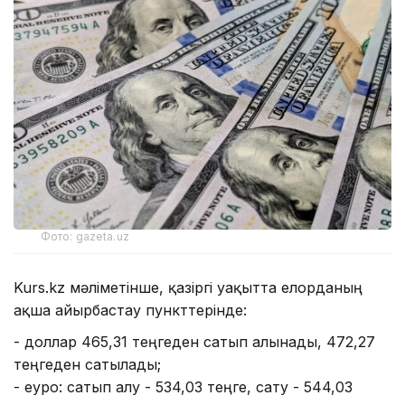
Фото: gazeta.uz
Kurs.kz мәліметінше, қазіргі уақытта елорданың
ақша айырбастау пункттерінде:
- доллар 465,31 теңгеден сатып алынады, 472,27
теңгеден сатылады;
- еуро: сатып алу - 534,03 теңге, сату - 544,03