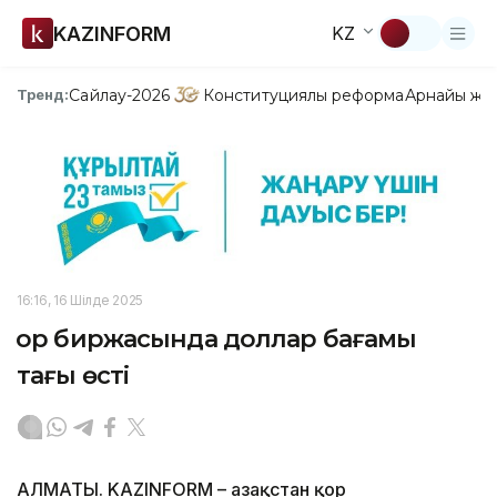
KAZINFORM
KZ
Сайлау-2026
Конституциялық реформа
Арнайы жо
Тренд:
16:16, 16 Шілде 2025
Қор биржасында доллар бағамы
тағы өсті
АЛМАТЫ. KAZINFORM – Қазақстан қор