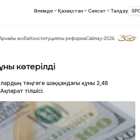
Әлемде
Қазақстан
Саясат
Талдау
SP
Арнайы жоба
Конституциялық реформа
Сайлау-2026
ұны көтерілді
оллардың теңгеге шаққандағы құны 2,48
Ақпарат тілшісі.