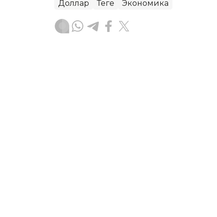
Доллар
Теңге
Экономика
Досбол Атажан
Авторлар
23:50, 07 Тамыз 2026
Шілдеде Қытайдың сыртқы 
АСТАНА. KAZINFORM – Қытайдың 2026 
жалпы көлемі юаньмен есептегенде 
салыстырғанда 19,2%-ға артты, деп