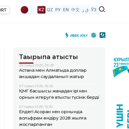
KZ
QZ
РУ
EN
中文
ق ز
ЎЗ
ORT
Тақырыпқа қатысты
08 тамыз 2026, 09:28
Астана мен Алматыда доллар
қаншадан саудаланып жатыр
07 тамыз 2026, 18:06
ҚМГ басшысы жаңадан ірі кен
орнын игеруге қатысты түсінік берді
07 тамыз 2026, 16:50
Елдегі Ақсоран кен орнында
вольфрам өндіру 2028 жылға
жоспарланған