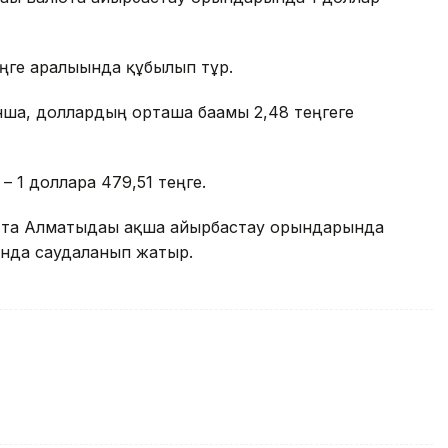
ңге аралығында құбылып тұр.
ша, доллардың орташа бағамы 2,48 теңгеге
– 1 долларға 479,51 теңге.
қытта Алматыдағы ақша айырбастау орындарында
ғында саудаланып жатыр.