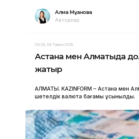
Алма Мұқанова
Авторлар
09:28, 08 Тамыз 2026
Астана мен Алматыда до
жатыр
АЛМАТЫ. KAZINFORM – Астана мен А
шетелдік валюта бағамы ұсынылды.