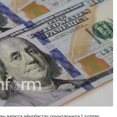
дағы валюта айырбастау орындарында 1 доллар