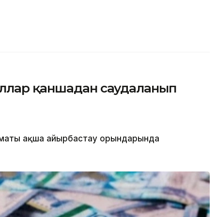
ллар қаншадан саудаланып
лматы ақша айырбастау орындарында