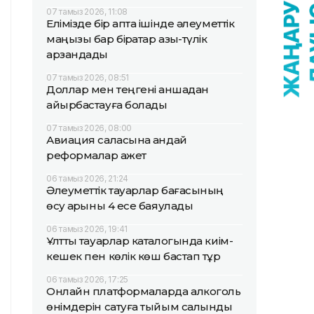
07 тамыз 2026, 11:08
Елімізде бір апта ішінде әлеуметтік
маңызы бар бірқатар азық-түлік
арзандады
07 тамыз 2026, 08:51
Доллар мен теңгені қаншадан
айырбастауға болады
07 тамыз 2026, 08:00
Авиация саласына қандай
реформалар қажет
06 тамыз 2026, 21:24
Әлеуметтік тауарлар бағасының
өсу қарқыны 4 есе баяулады
06 тамыз 2026, 19:41
Ұлттық тауарлар каталогында киім-
кешек пен көлік көш бастап тұр
06 тамыз 2026, 17:25
Онлайн платформаларда алкоголь
өнімдерін сатуға тыйым салынды