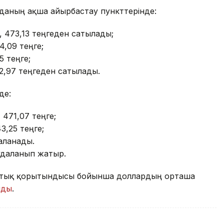
орданың ақша айырбастау пункттерінде:
, 473,13 теңгеден сатылады;
44,09 теңге;
5 теңге;
2,97 теңгеден сатылады.
де:
 471,07 теңге;
43,25 теңге;
даланады.
аудаланып жатыр.
саттық қорытындысы бойынша доллардың орташа
лды
.