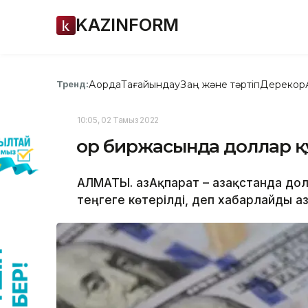
KAZINFORM
Ақорда
Тағайындау
Заң және тәртіп
Дерекқор
Тренд:
10:05, 02 Тамыз 2022
Қор биржасында доллар қ
АЛМАТЫ. ҚазАқпарат – Қазақстанда д
теңгеге көтерілді, деп хабарлайды Қаз