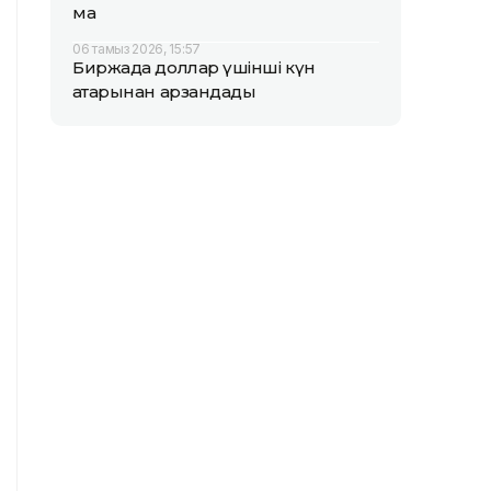
ма
06 тамыз 2026, 15:57
Биржада доллар үшінші күн
қатарынан арзандады