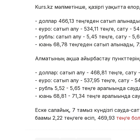
Kurs.kz мәліметінше, қазіргі уақытта ел
- доллар 466,13 теңгеден сатып алынады
- еуро: сатып алу - 534,11 теңге, сату - 5
- рубль: сатып алу - 5,45 теңге, сату - 5,6
- юань 68,78 теңгеден сатып алынады, 7
Алматының ақша айырбастау пункттерін
- доллар: сатып алу - 468,81 теңге, сату -
- еуро: сатып алу - 537,95 теңге, сату - 5
- рубль 5,52 - 5,65 теңге аралығында сау
- юань 68,81 - 71,34 теңге аралығында с
Еске салайық, 7 тамыз күндізгі сауда-
бағамы 2,22 теңгеге өсіп, 469,93
теңге бо