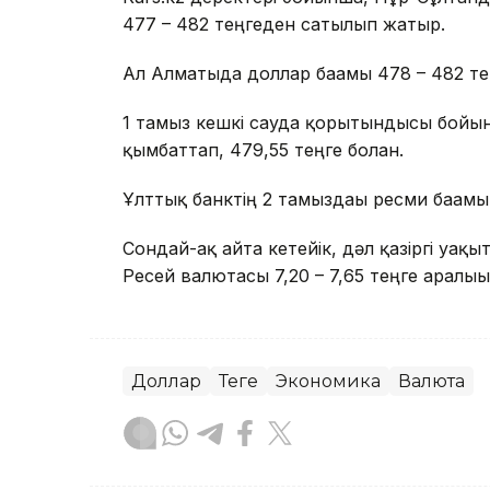
477 – 482 теңгеден сатылып жатыр.
Ал Алматыда доллар бағамы 478 – 482 те
1 тамыз кешкі сауда қорытындысы бойын
қымбаттап, 479,55 теңге болған.
Ұлттық банктің 2 тамыздағы ресми бағамы 
Сондай-ақ айта кетейік, дәл қазіргі уа
Ресей валютасы 7,20 – 7,65 теңге аралы
Доллар
Теңге
Экономика
Валюта