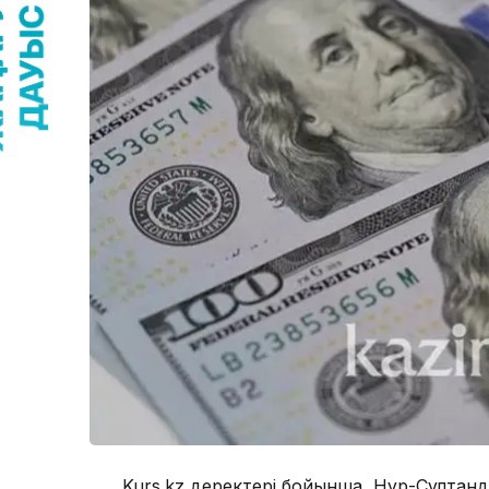
Kurs.kz деректері бойынша, Нұр-Сұлтан