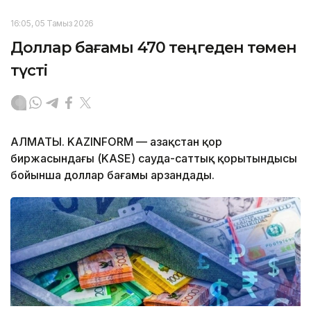
16:05, 05 Тамыз 2026
Доллар бағамы 470 теңгеден төмен
түсті
АЛМАТЫ. KAZINFORM — Қазақстан қор
биржасындағы (KASE) сауда-саттық қорытындысы
бойынша доллар бағамы арзандады.