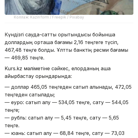
Коллаж: Kazinform / Freepik / Pixabay
Күндізгі сауда-саттық қорытындысы бойынша
доллардың орташа бағамы 2,16 теңгеге түсіп,
467,48 теңге болды. Ұлттық банктің ресми бағамы
— 469,85 теңге.
Kurs.kz мәліметіне сәйкес, елорданың ақша
айырбастау орындарында:
— доллар 465,05 теңгеден сатып алынады, 472,05
теңгеден сатылады;
— еуро: сатып алу — 534,05 теңге, сату — 544,05
теңге;
— рубль: сатып алу — 5,45 теңге, сату — 5,65
теңге.
— юань: сатып алу — 68,84 теңге, сату — 73,03