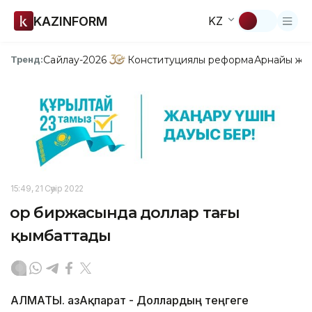
KAZINFORM
KZ
Сайлау-2026
Конституциялық реформа
Арнайы жо
Тренд:
15:49, 21 Сәуір 2022
Қор биржасында доллар тағы
қымбаттады
АЛМАТЫ. ҚазАқпарат - Доллардың теңгеге