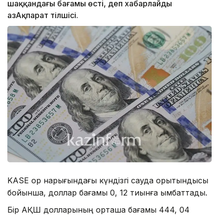
шаққандағы бағамы өсті, деп хабарлайды
ҚазАқпарат тілшісі.
KASE қор нарығындағы күндізгі сауда қорытындысы
бойынша, доллар бағамы 0, 12 тиынға қымбаттады.
Бір АҚШ долларының орташа бағамы 444, 04