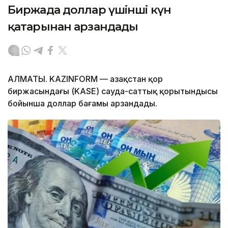
Биржада доллар үшінші күн
қатарынан арзандады
АЛМАТЫ. KAZINFORM — Қазақстан қор
биржасындағы (KASE) сауда-саттық қорытындысы
бойынша доллар бағамы арзандады.