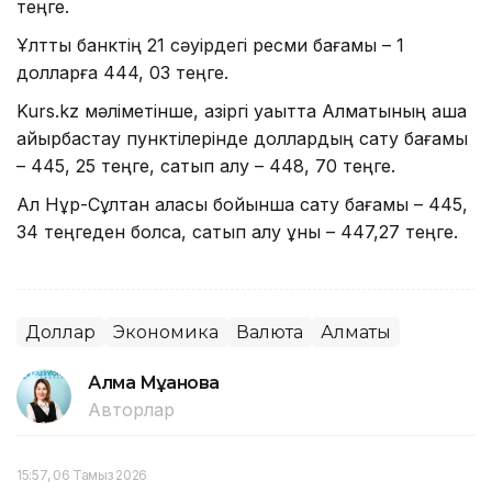
теңге.
Ұлттық банктің 21 сәуірдегі ресми бағамы – 1
долларға 444, 03 теңге.
Kurs.kz мәліметінше, қазіргі уақытта Алматының ақша
айырбастау пунктілерінде доллардың сату бағамы
– 445, 25 теңге, сатып алу – 448, 70 теңге.
Ал Нұр-Сұлтан қаласы бойынша сату бағамы – 445,
34 теңгеден болса, сатып алу құны – 447,27 теңге.
Доллар
Экономика
Валюта
Алматы
Алма Мұқанова
Авторлар
15:57, 06 Тамыз 2026