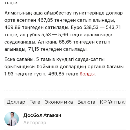
теңге.
Алматының ақша айырбастау пункттерінде доллар
орта есеппен 467,85 теңгеден сатып алынады,
469,89 теңгеден сатылады. Еуро 538,53 — 543,71
теңге, ал рубль 5,53 — 5,66 теңге аралығында
саудаланады. Ал юань 68,65 теңгеден сатып
алынады, 71,15 теңгеден сатылады.
Еске салайық, 5 тамыз күндізгі сауда-саттық
қорытындысы бойынша доллардың орташа бағамы
1,93 теңгеге түсіп, 469,85 теңге
болды
.
Доллар
Теңге
Экономика
Валюта
ҚР Ұлттық б
Досбол Атажан
Авторлар