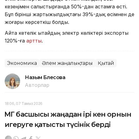
кезеңімен салыстырғанда 50%-дан астамға өсті.
Бұл бірінші жартыжылдықтағы 39%-дық өсімнен де
жоғары көрсеткіш болды.
Айта кетелік Қытайдың электр көліктері экспорты
120%-ға
артты
.
Экономика
Әлем жаңалықтары
Қытай
Назым Бөлесова
Авторлар
18:06, 07 Тамыз 2026
ҚМГ басшысы жаңадан ірі кен орнын
игеруге қатысты түсінік берді