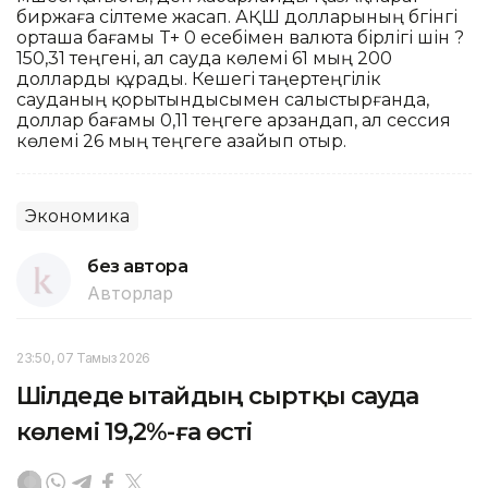
биржаға сілтеме жасап. АҚШ долларының бүгінгі
орташа бағамы T+ 0 есебімен валюта бірлігі үшін ?
150,31 теңгені, ал сауда көлемі 61 мың 200
долларды құрады. Кешегі таңертеңгілік
сауданың қорытындысымен салыстырғанда,
доллар бағамы 0,11 теңгеге арзандап, ал сессия
көлемі 26 мың теңгеге азайып отыр.
Экономика
без автора
Авторлар
23:50, 07 Тамыз 2026
Шілдеде Қытайдың сыртқы сауда
көлемі 19,2%-ға өсті