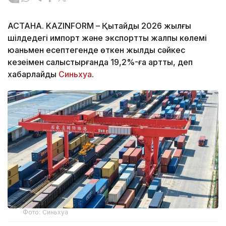
АСТАНА. KAZINFORM – Қытайдың 2026 жылғы
шілдедегі импорт және экспорттың жалпы көлемі
юаньмен есептегенде өткен жылдың сәйкес
кезеңімен салыстырғанда 19,2%-ға артты, деп
хабарлайды
Синьхуа
.
Фото: Синьхуа