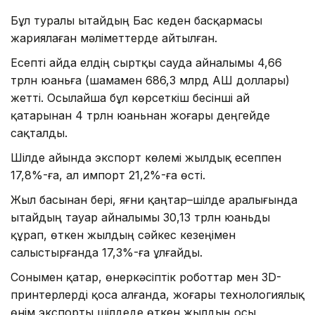
Бұл туралы Қытайдың Бас кеден басқармасы
жариялаған мәліметтерде айтылған.
Есепті айда елдің сыртқы сауда айналымы 4,66
трлн юаньға (шамамен 686,3 млрд АҚШ доллары)
жетті. Осылайша бұл көрсеткіш бесінші ай
қатарынан 4 трлн юаньнан жоғары деңгейде
сақталды.
Шілде айында экспорт көлемі жылдық есеппен
17,8%-ға, ал импорт 21,2%-ға өсті.
Жыл басынан бері, яғни қаңтар–шілде аралығында
Қытайдың тауар айналымы 30,13 трлн юаньды
құрап, өткен жылдың сәйкес кезеңімен
салыстырғанда 17,3%-ға ұлғайды.
Сонымен қатар, өнеркәсіптік роботтар мен 3D-
принтерлерді қоса алғанда, жоғары технологиялық
өнім экспорты шілдеде өткен жылдың осы