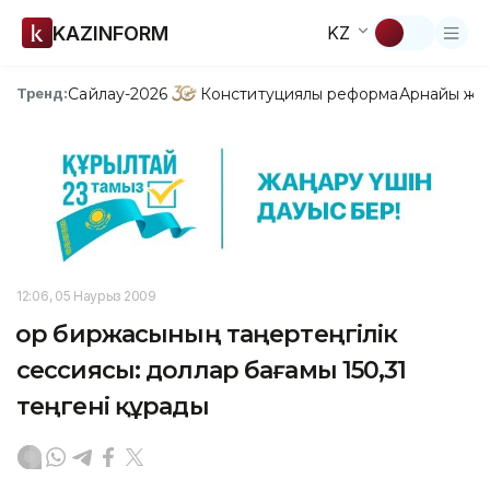
KAZINFORM
KZ
Сайлау-2026
Конституциялық реформа
Арнайы жо
Тренд:
12:06, 05 Наурыз 2009
Қор биржасының таңертеңгілік
сессиясы: доллар бағамы 150,31
теңгені құрады