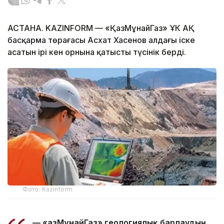
АСТАНА. KAZINFORM — «ҚазМұнайГаз» ҰК АҚ
басқарма төрағасы Асхат Хасенов алдағы іске
асатын ірі кен орнына қатысты түсінік берді.
Фото: Kazinform
— «ҚазМұнайГаз» геологиялық барлаудың