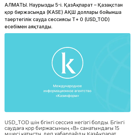
АЛМАТЫ. Наурыздың 5-і. ҚазАқпарат – Қазақстан
қор биржасында (KASE) АҚШ доллары бойынша
таңертеңгілік сауда сессиясы Т+ 0 (USD_TOD)
есебімен аяқталды.
USD_TOD үшін бүгінгі сессия негізгі болды. Бүгінгі
саудаға қор биржасының «В» санатындағы 15
мүшесі қатысты, деп хабарлайды ҚазАқпарат