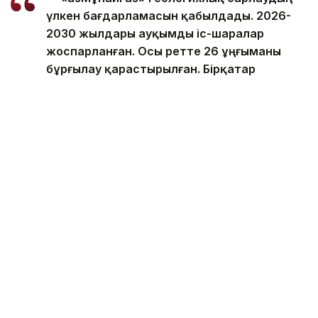
үлкен бағдарламасын қабылдады. 2026-
2030 жылдары ауқымды іс-шаралар
жоспарланған. Осы ретте 26 ұңғыманы
бұрғылау қарастырылған. Бірқатар
учаскеде сейсмикалық барлау қамтылады,
оның арасында Жылыой учаскесі де бар, —
деді Асхат Хасенов «Самұрық-Қазына»
қоры Қоғамдық кеңесінің отырысынан кейін
тілшілер сұрағына жауап бере отырып.
Оның айтуынша, Қаратон жобасы бойынша ҚМГ-де
серіктес бар. Осы орайда бір ұңғыма бұрғыланды.
Бұл жобаға қаражат серіктес есебінен өтеледі.