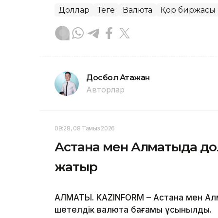
Доллар
Теңге
Валюта
Қор биржасы
Досбол Атажан
Авторлар
09:28, 08 Тамыз 2026
Астана мен Алматыда до
жатыр
АЛМАТЫ. KAZINFORM – Астана мен А
шетелдік валюта бағамы ұсынылды.