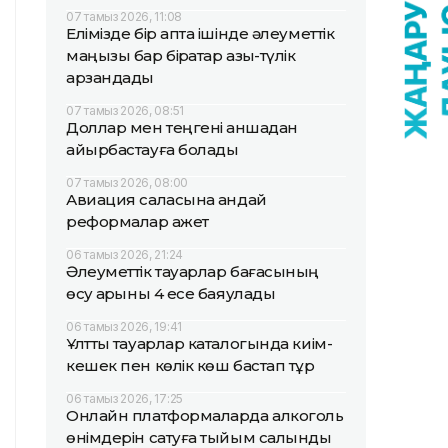
07 тамыз 2026, 11:08
Елімізде бір апта ішінде әлеуметтік
маңызы бар бірқатар азық-түлік
арзандады
07 тамыз 2026, 08:51
Доллар мен теңгені қаншадан
айырбастауға болады
07 тамыз 2026, 08:00
Авиация саласына қандай
реформалар қажет
06 тамыз 2026, 21:24
Әлеуметтік тауарлар бағасының
өсу қарқыны 4 есе баяулады
06 тамыз 2026, 19:41
Ұлттық тауарлар каталогында киім-
кешек пен көлік көш бастап тұр
06 тамыз 2026, 17:25
Онлайн платформаларда алкоголь
өнімдерін сатуға тыйым салынды