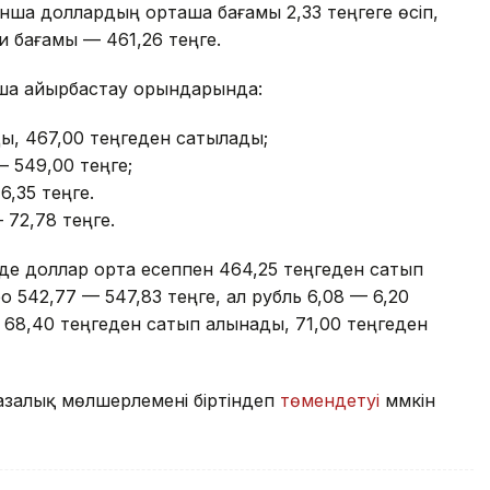
нша доллардың орташа бағамы 2,33 теңгеге өсіп,
и бағамы — 461,26 теңге.
ақша айырбастау орындарында:
ы, 467,00 теңгеден сатылады;
— 549,00 теңге;
6,35 теңге.
 72,78 теңге.
е доллар орта есеппен 464,25 теңгеден сатып
 542,77 — 547,83 теңге, ал рубль 6,08 — 6,20
 68,40 теңгеден сатып алынады, 71,00 теңгеден
базалық мөлшерлемені біртіндеп
төмендетуі
мүмкін