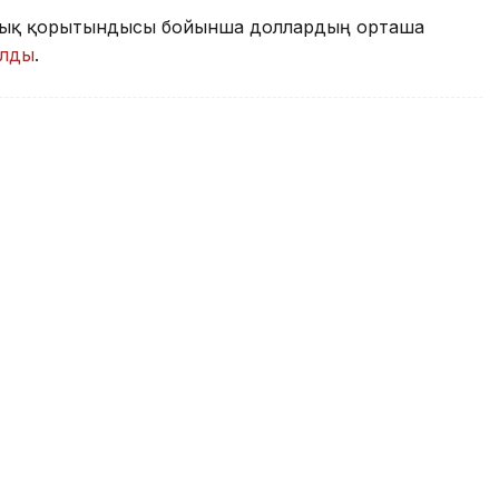
саттық қорытындысы бойынша доллардың орташа
олды
.
шадан айырбастауға болады