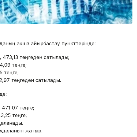
орданың ақша айырбастау пункттерінде:
, 473,13 теңгеден сатылады;
44,09 теңге;
5 теңге;
2,97 теңгеден сатылады.
де:
 471,07 теңге;
43,25 теңге;
удаланады.
саудаланып жатыр.