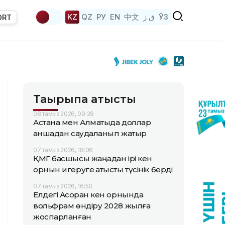
KZ
QZ
РУ
EN
中文
ق ز
ЎЗ
ORT
Тақырыпқа қатысты
08 тамыз 2026, 09:28
Астана мен Алматыда доллар
қаншадан саудаланып жатыр
07 тамыз 2026, 18:06
ҚМГ басшысы жаңадан ірі кен
орнын игеруге қатысты түсінік берді
07 тамыз 2026, 16:50
Елдегі Ақсоран кен орнында
вольфрам өндіру 2028 жылға
жоспарланған