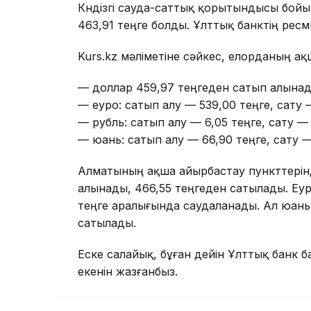
Күндізгі сауда-саттық қорытындысы бойы
463,91 теңге болды. Ұлттық банктің ресм
Kurs.kz мәліметіне сәйкес, елорданың 
— доллар 459,97 теңгеден сатып алынад
— еуро: сатып алу — 539,00 теңге, сату 
— рубль: сатып алу — 6,05 теңге, сату — 
— юань: сатып алу — 66,90 теңге, сату —
Алматының ақша айырбастау пункттерінд
алынады, 466,55 теңгеден сатылады. Еуро
теңге аралығында саудаланады. Ал юань
сатылады.
Еске салайық, бұған дейін Ұлттық банк 
екенін жазғанбыз.