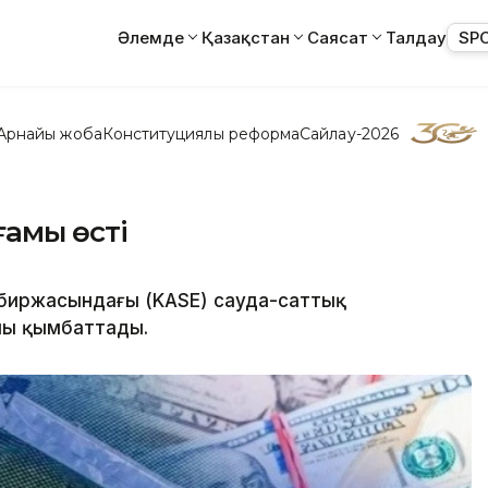
Әлемде
Қазақстан
Саясат
Талдау
SP
Арнайы жоба
Конституциялық реформа
Сайлау-2026
ғамы өсті
 биржасындағы (KASE) сауда-саттық
ы қымбаттады.