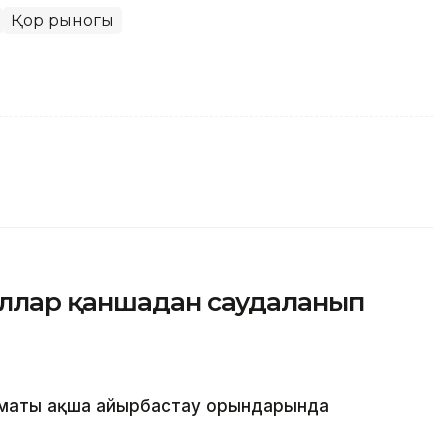
Қор рыногы
ллар қаншадан саудаланып
лматы ақша айырбастау орындарында