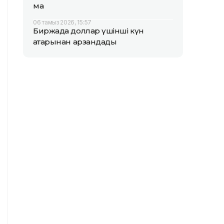
ма
06 тамыз 2026, 15:57
Биржада доллар үшінші күн
қатарынан арзандады