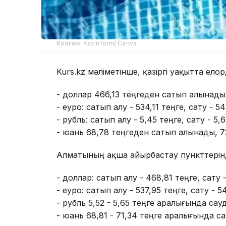
Коллаж: Kazinform/ Canva
Kurs.kz мәліметінше, қазіргі уақытта ел
- доллар 466,13 теңгеден сатып алынады
- еуро: сатып алу - 534,11 теңге, сату - 5
- рубль: сатып алу - 5,45 теңге, сату - 5,6
- юань 68,78 теңгеден сатып алынады, 7
Алматының ақша айырбастау пункттерін
- доллар: сатып алу - 468,81 теңге, сату -
- еуро: сатып алу - 537,95 теңге, сату - 5
- рубль 5,52 - 5,65 теңге аралығында са
- юань 68,81 - 71,34 теңге аралығында 