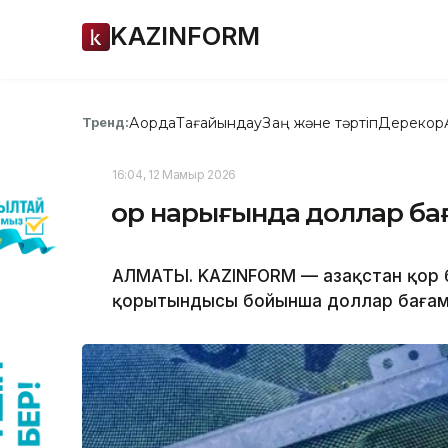
KAZINFORM
Ақорда
Тағайындау
Заң және тәртіп
Дерекқор
Тренд:
16:04, 12 Мамыр 2026
Қор нарығында доллар ба
АЛМАТЫ. KAZINFORM — Қазақстан қор
қорытындысы бойынша доллар бағам