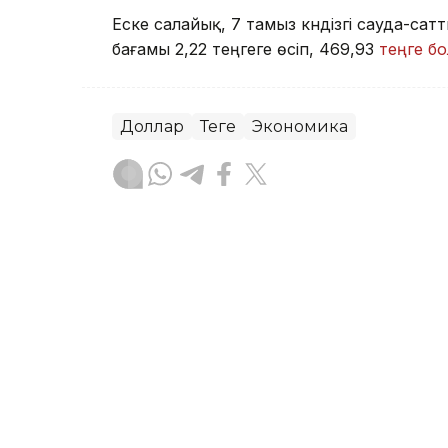
Еске салайық, 7 тамыз күндізгі сауда-
бағамы 2,22 теңгеге өсіп, 469,93
теңге б
Доллар
Теңге
Экономика
Досбол Атажан
Авторлар
08:51, 07 Тамыз 2026
Доллар мен теңгені қан