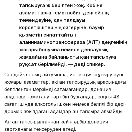
тапсыруға жіберілген жоқ. Көбіне
азаматтарға гемоглобин деңгейінің
төмендеуіне, қан талдауы
көрсеткіштерінің өзгеруіне, бауыр
қызметін сипаттайтын
аланинаминотрансфераза (АЛТ) деңгейінің
жоғары болуына немесе денсаулық
жағдайына байланысты қан тапсыруға
рұқсат берілмейді, — деді спикер.
Сондай-ақ оның айтуынша, инфекция жұқтыру қаупі
жоғары азаматтар, екі қан тапсырудың арасындағы
белгіленген мерзімді сақтамағандар, донация
алдында тамақтану тәртібін бұзғандар, соңғы 48
сағат ішінде алкоголь ішкен немесе белгілі бір дәрі-
дәрмек қабылдаған адамдар қан тапсыра алмайды.
Ал қан тапсырылғаннан кейін әрбір донация
зертханалық тексеруден өтеді.