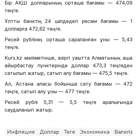
Бір АҚШ долларының орташа бағамы — 474,09
теңге.
Ұлттық банктің 24 шілдедегі ресми бағамы — 1
долларға 472,62 теңге.
Ресей рублінің орташа сараланған құны — 5,43
теңге.
Kurs.kz мәліметінше, қазіргі уақытта Алматының ақша
айырбастау пунктерінде доллар 473,3 теңгеден
сатылып жатыр, сатып алу бағамы — 475,5 теңге.
Ал, Астана қаласы бойынша сату бағамы — 472
теңге, сатып алу құны — 477 теңге.
Ресей рублі 5,31 — 5,5 теңге аралығында
саудаланып жатыр.
Инфляция
Доллар
Теңге
Экономика
Валюта