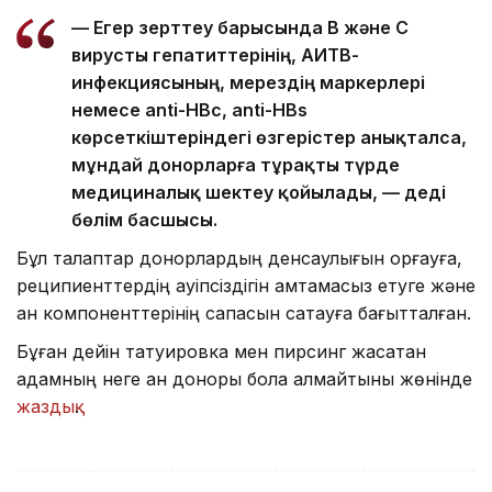
— Егер зерттеу барысында В және С
вирусты гепатиттерінің, АИТВ-
инфекциясының, мерездің маркерлері
немесе anti-HBc, anti-HBs
көрсеткіштеріндегі өзгерістер анықталса,
мұндай донорларға тұрақты түрде
медициналық шектеу қойылады, — деді
бөлім басшысы.
Бұл талаптар донорлардың денсаулығын қорғауға,
реципиенттердің қауіпсіздігін қамтамасыз етуге және
қан компоненттерінің сапасын сақтауға бағытталған.
Бұған дейін татуировка мен пирсинг жасатқан
адамның неге қан доноры бола алмайтыны жөнінде
жаздық
.