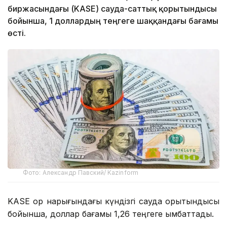
биржасындағы (KASE) сауда-саттық қорытындысы
бойынша, 1 доллардың теңгеге шаққандағы бағамы
өсті.
Фото: Александр Павский/ Kazinform
KASE қор нарығындағы күндізгі сауда қорытындысы
бойынша, доллар бағамы 1,26 теңгеге қымбаттады.