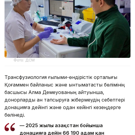
Фото: ДСМ
Трансфузиология ғылыми-өндірістік орталығы
Қоғаммен байланыс және ынтымақтастық бөлімінің
басшысы Алма Демеуованың айтуынша,
донорларды қан тапсыруға жібермеудің себептері
донацияға дейінгі және одан кейінгі кезеңдерге
бөлінеді.
— 2025 жылы Қазақстан бойынша
донацияға дейін 66 190 адам қан