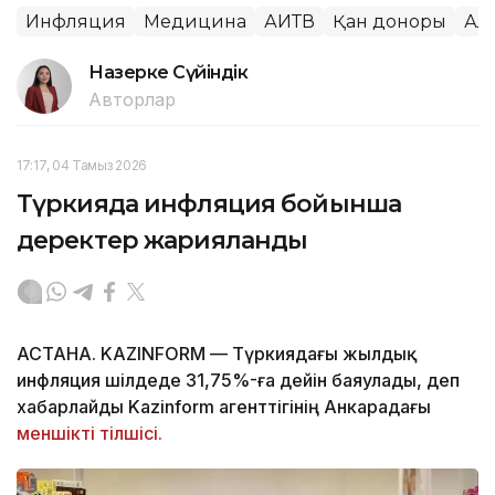
Инфляция
Медицина
АИТВ
Қан доноры
Ал
Назерке Сүйіндік
Авторлар
17:17, 04 Тамыз 2026
Түркияда инфляция бойынша
деректер жарияланды
АСТАНА. KAZINFORM — Түркиядағы жылдық
инфляция шілдеде 31,75%-ға дейін баяулады, деп
хабарлайды Kazinform агенттігінің Анкарадағы
меншікті тілшісі.