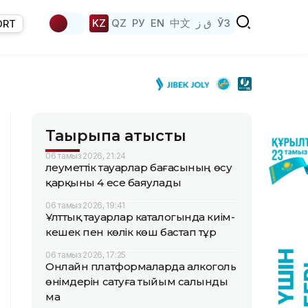
KZ
QZ
РУ
EN
中文
ق ز
ЎЗ
ORT
Тақырыпқа қатысты
06 тамыз 2026, 21:24
Әлеуметтік тауарлар бағасының өсу
қарқыны 4 есе баяулады
06 тамыз 2026, 19:41
Ұлттық тауарлар каталогында киім-
кешек пен көлік көш бастап тұр
06 тамыз 2026, 17:25
Онлайн платформаларда алкоголь
өнімдерін сатуға тыйым салынды
ма