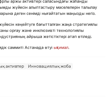
ифрлық қаржы активтері саласындағы жаһандық
жымдық жүйесін қалыптастыру мәселелерін талқылау
ларына деген сенімді нығайтатын маңызды негіз.
үйесін кеңейтуге бағытталған жаңа стратегиялық
ны қорғау және инклюзивті технологиялық
дустрияның айрықша жетістіктері атап өтіледі.
дік саммиті Астанада өтуі
ықтимал
.
қ активтер
Инновациялық жоба