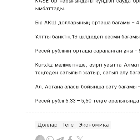
KASE қор нарығындағы күндізгі сауда қ
қымбаттады.
Бір АҚШ долларының орташа бағамы – 47
Ұлттық банктің 19 шілдедегі ресми бағамы
Ресей рублінің орташа сараланған құны – 
Kurs.kz мәліметінше, қазіргі уақытта Ал
теңгеден сатылып жатыр, сатып алу баға
Ал, Астана қаласы бойынша сату бағамы – 
Ресей рублі 5,33 – 5,50 теңге аралығынд
Доллар
Теңге
Экономика