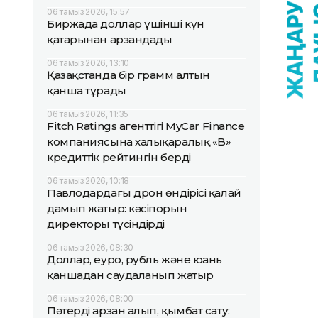
06 тамыз 2026, 15:57
Биржада доллар үшінші күн
қатарынан арзандады
06 тамыз 2026, 13:10
Қазақстанда бір грамм алтын
қанша тұрады
06 тамыз 2026, 11:35
Fitch Ratings агенттігі MyCar Finance
компаниясына халықаралық «B»
кредиттік рейтингін берді
06 тамыз 2026, 10:18
Павлодардағы дрон өндірісі қалай
дамып жатыр: кәсіпорын
директоры түсіндірді
06 тамыз 2026, 08:30
Доллар, еуро, рубль және юань
қаншадан саудаланып жатыр
06 тамыз 2026, 08:00
Пәтерді арзан алып, қымбат сату: