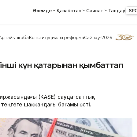
Әлемде
Қазақстан
Саясат
Талдау
SP
Арнайы жоба
Конституциялық реформа
Сайлау-2026
інші күн қатарынан қымбаттап
биржасындағы (KASE) сауда-саттық
теңгеге шаққандағы бағамы өсті.