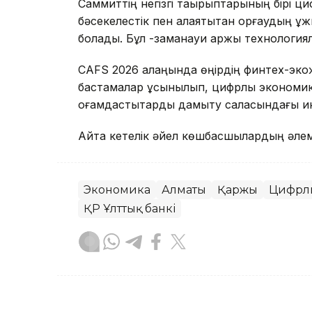
Саммиттің негізгі тақырыптарының бірі ц
бәсекелестік пен алаяқтықтан қорғаудың ұ
болады. Бұл -заманауи қаржы технология
CAFS 2026 алаңында өңірдің финтех-экож
бастамалар ұсынылып, цифрлық экономика
қоғамдастықтарды дамыту саласындағы ин
Айта кетелік әйел көшбасшылардың әлем
Экономика
Алматы
Қаржы
Цифрлы
ҚР Ұлттық банкі
Назым Бөлесова