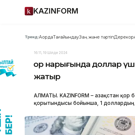
KAZINFORM
Ақорда
Тағайындау
Заң және тәртіп
Дерекқор
Тренд:
16:11, 19 Шілде 2024
Қор нарығында доллар үш
жатыр
АЛМАТЫ. KAZINFORM – Қазақстан қор 
қорытындысы бойынша, 1 доллардың 