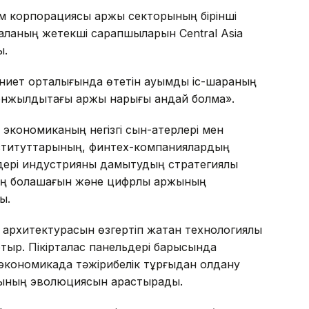
лем корпорациясы қаржы секторының бірінші
ланың жетекші сарапшыларын Central Asia
ы.
иет орталығында өтетін ауқымды іс-шараның
онжылдықтағы қаржы нарығы қандай болмақ».
экономиканың негізгі сын-қатерлері мен
институттарының, финтех-компаниялардың
дері индустрияны дамытудың стратегиялық
ің болашағын және цифрлық қаржының
ы.
 архитектурасын өзгертіп жатқан технологиялық
тыр. Пікірталас панельдері барысында
экономикада тәжірибелік тұрғыдан қолдану
рының эволюциясын қарастырады.