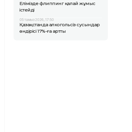
Елімізде флиппинг қалай жұмыс
істейді
05 тамыз 2026, 17:50
Қазақстанда алкогольсіз сусындар
өндірісі 17%-ға артты