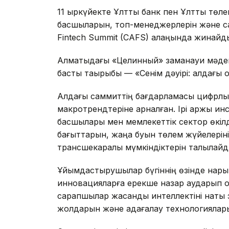
11 қыркүйекте Ұлттық банк пен Ұлттық тө
басшыларын, топ-менеджерлерін және са
Fintech Summit (CAFS) алаңында жинайд
Алматыдағы «Целинный» заманауи мәден
басты тақырыбы — «Сенім дәуірі: алдағы 
Алдағы саммиттің бағдарламасы цифрлық 
макротрендтеріне арналған. Ірі қаржы 
басшылары мен мемлекеттік сектор өкіл
бағыттарын, жаңа буын төлем жүйелерін
трансшекаралық мүмкіндіктерін талқылайд
Ұйымдастырушылар бүгіннің өзінде нарық
инновацияларға ерекше назар аударып о
сарапшылар жасанды интеллектіні нақты 
жолдарын және қадағалау технологияла