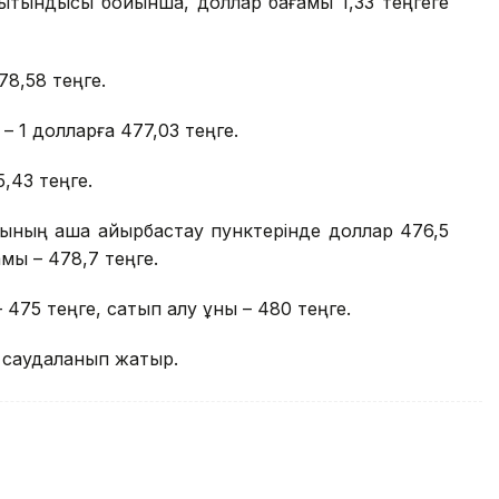
орытындысы бойынша, доллар бағамы 1,33 теңгеге
8,58 теңге.
 – 1 долларға 477,03 теңге.
5,43 теңге.
матының ақша айырбастау пунктерінде доллар 476,5
мы – 478,7 теңге.
475 теңге, сатып алу құны – 480 теңге.
а саудаланып жатыр.