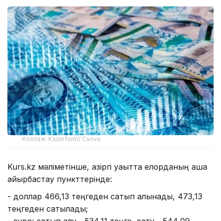
Коллаж: Kazinform/ Canva
Kurs.kz мәліметінше, қазіргі уақытта елорданың ақша
айырбастау пункттерінде:
- доллар 466,13 теңгеден сатып алынады, 473,13
теңгеден сатылады;