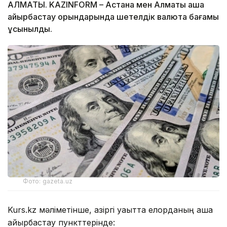
АЛМАТЫ. KAZINFORM – Астана мен Алматы ақша
айырбастау орындарында шетелдік валюта бағамы
ұсынылды.
Фото: gazeta.uz
Kurs.kz мәліметінше, қазіргі уақытта елорданың ақша
айырбастау пункттерінде: