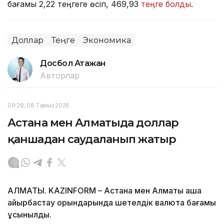
бағамы 2,22 теңгеге өсіп, 469,93
теңге болды
.
Доллар
Теңге
Экономика
Досбол Атажан
Авторлар
09:28, 08 Тамыз 2026
Астана мен Алматыда доллар
қаншадан саудаланып жатыр
АЛМАТЫ. KAZINFORM – Астана мен Алматы ақша
айырбастау орындарында шетелдік валюта бағамы
ұсынылды.