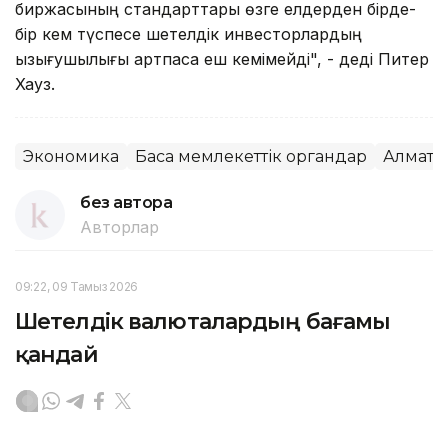
биржасының стандарттары өзге елдерден бірде-
бір кем түспесе шетелдік инвесторлардың
қызығушылығы артпаса еш кемімейді", - деді Питер
Хауз.
Экономика
Басқа мемлекеттік органдар
Алматы
без автора
Авторлар
09:22, 09 Тамыз 2026
Шетелдік валюталардың бағамы
қандай