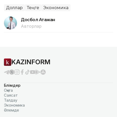
Доллар
Теңге
Экономика
Досбол Атажан
Авторлар
KAZINFORM
Бөлімдер
Оқиға
Саясат
Талдау
Экономика
Әлемде