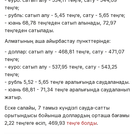
- еуро: сатып алу - 534,11 теңге, сату - 544,09
теңге;
- рубль: сатып алу - 5,45 теңге, сату - 5,65 теңге;
- юань 68,78 теңгеден сатып алынады, 72,97
теңгеден сатылады.
Алматының ақша айырбастау пункттерінде:
- доллар: сатып алу - 468,81 теңге, сату - 471,07
теңге;
- еуро: сатып алу - 537,95 теңге, сату - 543,25
теңге;
- рубль 5,52 - 5,65 теңге аралығында саудаланады.
- юань 68,81 - 71,34 теңге аралығында саудаланып
жатыр.
Еске салайық, 7 тамыз күндізгі сауда-саттық
қорытындысы бойынша доллардың орташа бағамы
2,22 теңгеге өсіп, 469,93
теңге болды
.