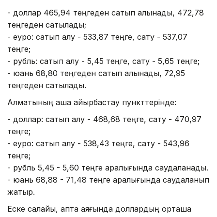
- доллар 465,94 теңгеден сатып алынады, 472,78
теңгеден сатылады;
- еуро: сатып алу - 533,87 теңге, сату - 537,07
теңге;
- рубль: сатып алу - 5,45 теңге, сату - 5,65 теңге;
- юань 68,80 теңгеден сатып алынады, 72,95
теңгеден сатылады.
Алматының ақша айырбастау пункттерінде:
- доллар: сатып алу - 468,68 теңге, сату - 470,97
теңге;
- еуро: сатып алу - 538,43 теңге, сату - 543,96
теңге;
- рубль 5,45 - 5,60 теңге аралығында саудаланады.
- юань 68,88 - 71,48 теңге аралығында саудаланып
жатыр.
Еске салайық, апта аяғында доллардың орташа