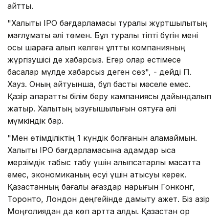
айтты.
"Халықтық ІРО бағдарламасы туралы жұртшылықтың
мағлұматы әлі төмен. Бұл туралы тіпті бүгін мені
осы шараға алып келген ұлттық компанияның
жүргізушісі де хабарсыз. Егер олар естімесе
басқалар мүлде хабарсыз деген сөз", - дейді П.
Хауз. Оның айтуынша, бұл басты мәселе емес.
Қазір ақпараттық білім беру кампаниясы дайындалып
жатыр. Халықтың қызуғышылығын оятуға әлі
мүмкіндік бар.
"Мен өтімділіктің 1 күндік болғанын қаламаймын.
Халықтық ІРО бағдарламасына адамдар қысқа
мерзімдік табыс табу үшін алыпсатарлық мақсатта
емес, экономиканың өсуі үшін қатысуы керек.
Қазақстанның бағалы қағаздар нарығын Гонконг,
Торонто, Лондон деңгейінде дамыту қажет. Біз қазір
Моңғолиядан да көп артта қалдық. Қазақстан қор