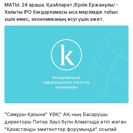
МАТЫ. 24 қараша. ҚазАқпарат /Ерлік Ержанұлы/ -
Халықтық ІРО бағдарламасы қысқа мерзімдік табыс
үшін емес, экономиканың өсуі үшін қажет.
"Самұрық-Қазына" ҰӘҚ" АҚ-ның Басқарушы
директоры Питер Хауз бүгін Алматыда өтіп жатқан
"Қазақстандық эмитенттер форумында" осылай