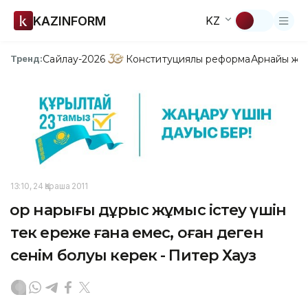
KAZINFORM
KZ
Сайлау-2026
Конституциялық реформа
Арнайы жо
Тренд:
13:10, 24 Қараша 2011
Қор нарығы дұрыс жұмыс істеу үшін
тек ереже ғана емес, оған деген
сенім болуы керек - Питер Хауз