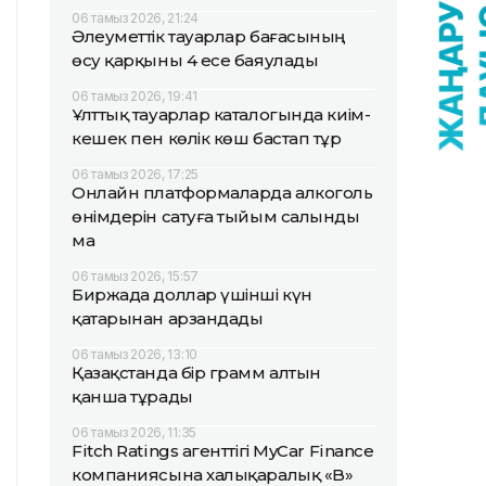
06 тамыз 2026, 21:24
Әлеуметтік тауарлар бағасының
өсу қарқыны 4 есе баяулады
06 тамыз 2026, 19:41
Ұлттық тауарлар каталогында киім-
кешек пен көлік көш бастап тұр
06 тамыз 2026, 17:25
Онлайн платформаларда алкоголь
өнімдерін сатуға тыйым салынды
ма
06 тамыз 2026, 15:57
Биржада доллар үшінші күн
қатарынан арзандады
06 тамыз 2026, 13:10
Қазақстанда бір грамм алтын
қанша тұрады
06 тамыз 2026, 11:35
Fitch Ratings агенттігі MyCar Finance
компаниясына халықаралық «B»