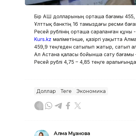
Бір АҚШ долларының орташа бағамы 455, 
Ұлттық банктің 16 тамыздағы ресми бағам
Ресей рублінің орташа сараланған құны - 
Kurs.kz
мәліметінше, қазіргі уақытта Ал
459,9 теңгеден сатылып жатыр, сатып алу
Ал Астана қаласы бойынша сату бағамы – 
Ресей рублі 4,75 – 4,85 теңге аралығынд
Доллар
Теңге
Экономика
Алма Мұқанова