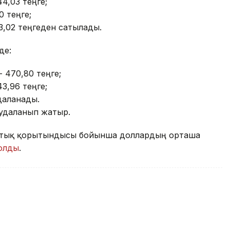
44,03 теңге;
0 теңге;
3,02 теңгеден сатылады.
де:
- 470,80 теңге;
43,96 теңге;
удаланады.
аудаланып жатыр.
саттық қорытындысы бойынша доллардың орташа
болды
.