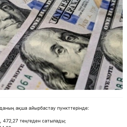
орданың ақша айырбастау пункттерінде:
, 472,27 теңгеден сатылады;