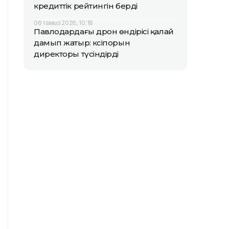
кредиттік рейтингін берді
06 тамыз 2026, 10:18
Павлодардағы дрон өндірісі қалай
дамып жатыр: кәсіпорын
директоры түсіндірді