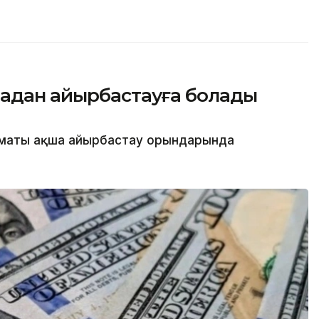
шадан айырбастауға болады
лматы ақша айырбастау орындарында