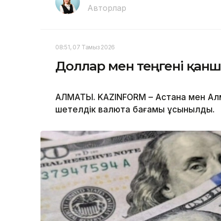
Авторлар
08:51, 07 Тамыз 2026
Доллар мен теңгені қан
АЛМАТЫ. KAZINFORM – Астана мен А
шетелдік валюта бағамы ұсынылды.