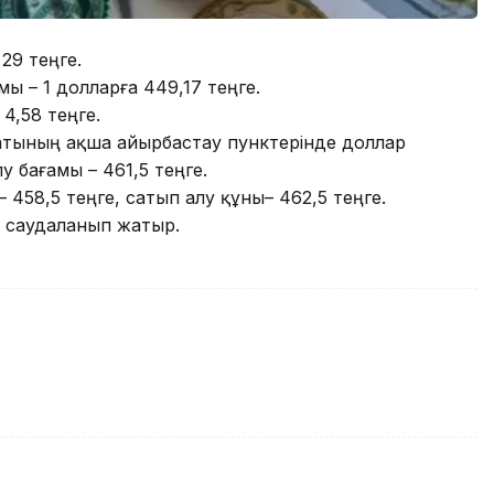
29 теңге.
ы – 1 долларға 449,17 теңге.
4,58 теңге.
матының ақша айырбастау пунктерінде доллар
 бағамы – 461,5 теңге.
458,5 теңге, сатып алу құны– 462,5 теңге.
а саудаланып жатыр.