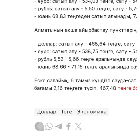
- еуро: сатып алу - 534,03 теңге, сату - 5
- рубль: сатып алу - 5,50 теңге, сату - 5,7
- юань 68,83 теңгеден сатып алынады, 7
Алматының ақша айырбастау пункттерін
- доллар: сатып алу - 468,64 теңге, сату 
- еуро: сатып алу - 538,75 теңге, сату - 5
- рубль 5,52 - 5,66 теңге аралығында са
- юань 68,66 - 71,15 теңге аралығында с
Еске салайық, 6 тамыз күндізгі сауда-
бағамы 2,16 теңгеге түсіп, 467,48
теңге 
Доллар
Теңге
Экономика