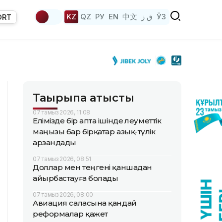
KZ
QZ
РУ
EN
中文
ق ز
ЎЗ
ORT
Тақырыпқа қатысты
07 тамыз 2026, 11:08
Елімізде бір апта ішінде әлеуметтік
маңызы бар бірқатар азық-түлік
арзандады
07 тамыз 2026, 08:51
Доллар мен теңгені қаншадан
айырбастауға болады
07 тамыз 2026, 08:00
Авиация саласына қандай
реформалар қажет