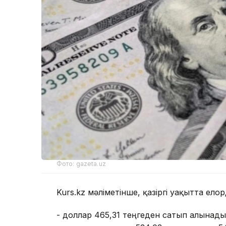
Фото: gazeta.uz
Kurs.kz мәліметінше, қазіргі уақытта ел
- доллар 465,31 теңгеден сатып алынады