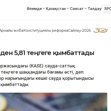
Әлемде
Қазақстан
Саясат
Талдау
SP
Арнайы жоба
Конституциялық реформа
Сайлау-2026
рден 5,81 теңгеге қымбаттады
биржасындағы (KASE) сауда-саттық
теңгеге шаққандағы бағамы өсті, деп
 қор нарығындағы кешкі сауда қорытындысы
 қымбаттады.