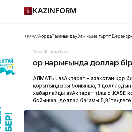
KAZINFORM
Ақорда
Тағайындау
Заң және тәртіп
Дерекқор
Тренд:
18:05, 16 Тамыз 2023
Қор нарығында доллар бі
АЛМАТЫ. ҚазАқпарат - Қазақстан қор 
қорытындысы бойынша, 1 доллардың 
хабарлайды ҚазАқпарат тілшісі.KASE
бойынша, доллар бағамы 5,81теңгеге