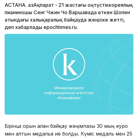
АСТАНА. ҚазАқпарат - 21 жастағы оңтүстіккореялық
пианиношы Сенг Чжин Чо Варшавада өткен Шопен
атындағы халықаралық байқауда жеңіске жетті,
деп хабарлады epochtimes.ru.
Бірінші орын алған байқау жеңімпазы 30 мың еуро
мен алтын медальға ие болды. Күміс медаль мен 25