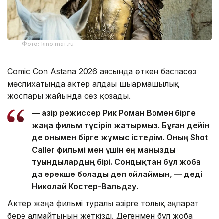
Фото: kino.mail.ru
Comic Con Astana 2026 аясында өткен баспасөз
мәслихатында актер алдағы шығармашылық
жоспары жайында сөз қозғады.
— Қазір режиссер Рик Роман Вомен бірге
жаңа фильм түсіріп жатырмыз. Бұған дейін
де онымен бірге жұмыс істедім. Оның Shot
Caller фильмі мен үшін ең маңызды
туындылардың бірі. Сондықтан бұл жоба
да ерекше болады деп ойлаймын, — деді
Николай Костер-Вальдау.
Актер жаңа фильмі туралы әзірге толық ақпарат
бере алмайтынын жеткізді. Дегенмен бұл жоба