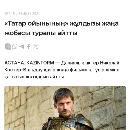
19:11, 06 Тамыз 2026
«Тақтар ойынының» жұлдызы жаңа
жобасы туралы айтты
АСТАНА. KAZINFORM — Даниялық актер Николай
Костер-Вальдау қазір жаңа фильмнің түсіріліміне
қатысып жатқанын айтты.