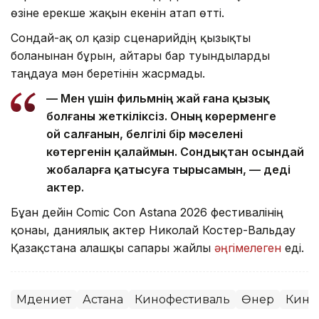
өзіне ерекше жақын екенін атап өтті.
Сондай-ақ ол қазір сценарийдің қызықты
болғанынан бұрын, айтары бар туындыларды
таңдауға мән беретінін жасрмады.
— Мен үшін фильмнің жай ғана қызық
болғаны жеткіліксіз. Оның көрерменге
ой салғанын, белгілі бір мәселені
көтергенін қалаймын. Сондықтан осындай
жобаларға қатысуға тырысамын, — деді
актер.
Бұған дейін Comic Con Astana 2026 фестивалінің
қонағы, даниялық актер Николай Костер-Вальдау
Қазақстанға алғашқы сапары жайлы
әңгімелеген
еді.
Мәдениет
Астана
Кинофестиваль
Өнер
Кино