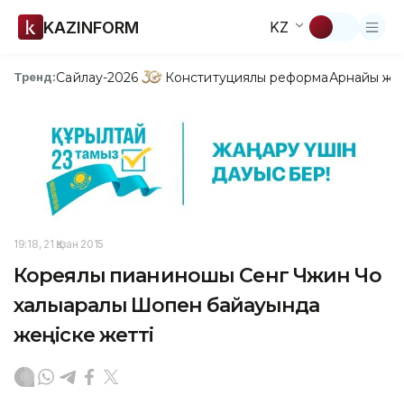
KAZINFORM
KZ
Сайлау-2026
Конституциялық реформа
Арнайы жо
Тренд:
19:18, 21 Қазан 2015
Кореялық пианиношы Сенг Чжин Чо
халықаралық Шопен байқауында
жеңіске жетті