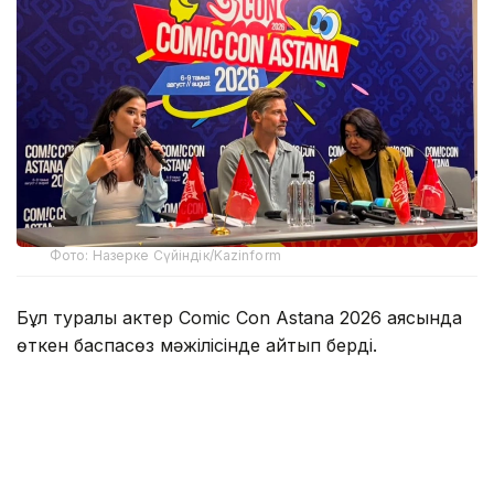
Фото: Назерке Сүйіндік/Kazinform
Бұл туралы актер Comic Con Astana 2026 аясында
өткен баспасөз мәжілісінде айтып берді.
Оның сөзінше, Қазақстанда болған аз уақыттың
өзінде жергілікті халықтың қонақжайлығы мен
ақжарқын көңілі ерекше әсер қалдырған.
— Мені қарсы алған ұйымдастырушылар