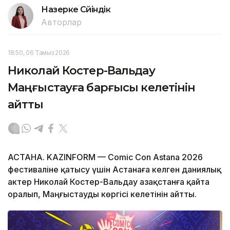
Назерке Сүйіндік
Авторлар
18:50, 06 Тамыз 2026
Николай Костер-Вальдау
Маңғыстауға барғысы келетінін
айтты
АСТАНА. KAZINFORM — Comic Con Astana 2026
фестиваліне қатысу үшін Астанаға келген даниялық
актер Николай Костер-Вальдау Қазақстанға қайта
оралып, Маңғыстауды көргісі келетінін айтты.