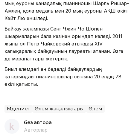
мың еуроны канадалық пианиношы Шарль Ришар-
Амлен, қола медаль мен 20 мың еуроны АҚШ өкілі
Кейт Лю еншіледі.
Байқау жеңімпазы Сенг Чжин Чо Шопен
шығармаларын бала кезінен орындап келеді. 2011
жылы ол Петр Чайковский атындағы XIV
халықаралық байқауының лауреаты атанған. Өзге
де марапаттары жетерлік.
Биыл әлемдегі ең беделді байқаулардың
қатарындағы пианиношылар сынына 20 елдің 78
өкілі қатысты.
Мәдениет
Әлем жаңалықтары
Әлем
без автора
Авторлар