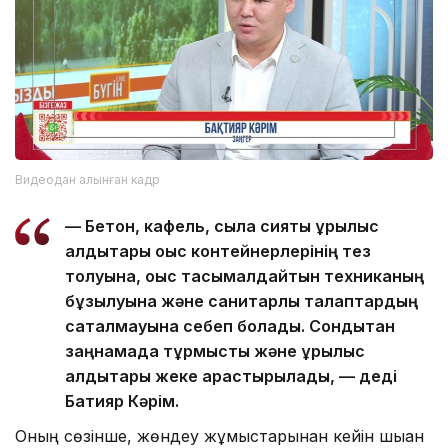
Видеодан алынған кадр
— Бетон, кафель, сылақ сияқты құрылыс
қалдықтары қоқыс контейнерлерінің тез
толуына, қоқыс тасымалдайтын техниканың
бұзылуына және санитарлық талаптардың
сақталмауына себеп болады. Сондықтан
заңнамада тұрмыстық және құрылыс
қалдықтары жеке қарастырылады, — деді
Бақтияр Кәрім.
Оның сөзінше, жөндеу жұмыстарынан кейін шыққан