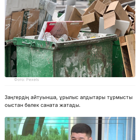
Фото: Pexels
Заңгердің айтуынша, құрылыс қалдықтары тұрмыстық
қоқыстан бөлек санатқа жатады.