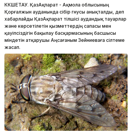
КӨКШЕТАУ. ҚазАқпарат - Ақмола облысының
Қорғалжын ауданында сібір гнусы анықталды, деп
хабарлайды ҚазАқпарат тілшісі аудандық тауарлар
және көрсетілетін қызметтердің сапасы мен
қауіпсіздігін бақылау басқармасының басшысы
міндетін атқарушы Аңсағаным Зейниеваға сілтеме
жасап.