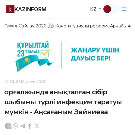
KAZINFORM
KZ
Сайлау-2026
Конституциялық реформа
Арнайы жо
Тренд:
22:33, 07 Маусым 2020
Қорғалжында анықталған сібір
шыбыны түрлі инфекция таратуы
мүмкін - Аңсағаным Зейниева