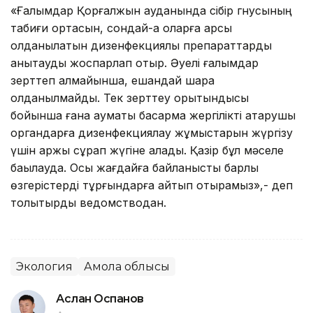
«Ғалымдар Қорғалжын ауданында сібір гнусының
табиғи ортасын, сондай-ақ оларға қарсы
қолданылатын дизенфекциялық препараттарды
анықтауды жоспарлап отыр. Әуелі ғалымдар
зерттеп алмайынша, ешқандай шара
қолданылмайды. Тек зерттеу қорытындысы
бойынша ғана аумақтық басқарма жергілікті атқарушы
органдарға дизенфекциялау жұмыстарын жүргізу
үшін қаржы сұрап жүгіне алады. Қазір бұл мәселе
бақылауда. Осы жағдайға байланысты барлық
өзгерістерді тұрғындарға айтып отырамыз»,- деп
толықтырды ведомстводан.
Экология
Ақмола облысы
Аслан Оспанов