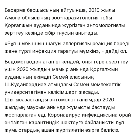
Басқарма басшысының айтуынша, 2019 жылы
Ақмола облысының зоо-паразитология тобы
Қорғалжын ауданында жүргізген энтомологиялық
зерттеу кезінде сібір гнусын анықтады.
«Бұл шыбынның шағуы аллергиялық реакция береді
және түрлі инфекция таратуы мүмкін», - дейді ол.
Ведомстводан атап өткендей, оны терең зерттеу
үшін 2020 жылдың мамыр айында Қорғалжын
ауданының әкімдігі Семей қаласының
Ш.Құдайбердиев атындағы Семей мемлекеттік
университетімен келісімшарт жасады.
Шығысқазақстандық энтомолог ғалымдар 2020
жылдың маусым айында жұмысты бастауды
жоспарлаған еді. Коронавирус инфекциясына орай
енгізілген карантиндік шектеуге байланысты бұл
жұмыстардың қашан жүргізілетін әзірге белгісіз.