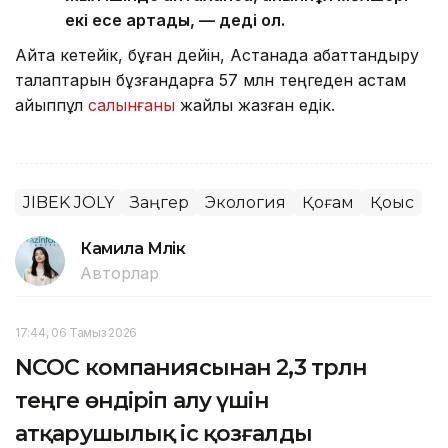
екі есе артады, — деді ол.
Айта кетейік, бұған дейін, Астанада абаттандыру
талаптарын бұзғандарға 57 млн теңгеден астам
айыппұл
салынғаны
жайлы жазған едік.
JIBEK JOLY
Заңгер
Экология
Қоғам
Қоқыс
Камила Мүлік
Авторлар
17:44, 06 Тамыз 2026
NCOC компаниясынан 2,3 трлн
теңге өндіріп алу үшін
атқарушылық іс қозғалды