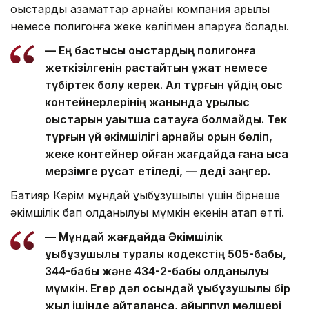
қоқыстарды азаматтар арнайы компания арқылы
немесе полигонға жеке көлігімен апаруға болады.
— Ең бастысы қоқыстардың полигонға
жеткізілгенін растайтын құжат немесе
түбіртек болу керек. Ал тұрғын үйдің қоқыс
контейнерлерінің жанында құрылыс
қоқыстарын уақытша сақтауға болмайды. Тек
тұрғын үй әкімшілігі арнайы орын бөліп,
жеке контейнер қойған жағдайда ғана қысқа
мерзімге рұқсат етіледі, — деді заңгер.
Бақтияр Кәрім мұндай құқықбұзушылық үшін бірнеше
әкімшілік бап қолданылуы мүмкін екенін атап өтті.
— Мұндай жағдайда Әкімшілік
құқықбұзушылық туралы кодекстің 505-бабы,
344-бабы және 434-2-бабы қолданылуы
мүмкін. Егер дәл осындай құқықбұзушылық бір
жыл ішінде қайталанса, айыппұл мөлшері