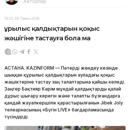
Авторлар
19:20, 06 Тамыз 2026
Құрылыс қалдықтарын қоқыс
жәшігіне тастауға бола ма
АСТАНА. KAZINFORM — Пәтерді жөндеу кезінде
шыққан құрылыс қалдықтарын ауладағы қоқыс
жәшіктеріне тастау заң талаптарына қайшы келеді.
Заңгер Бақтияр Кәрім мұндай қалдықтарды қалай
дұрыс шығару керегін және талапты бұзғандарға
қандай жауапкершілік қарастырылғанын Jibek Joly
телеарнасының «Бүгін LIVE» бағдарламасында
түсіндірді.