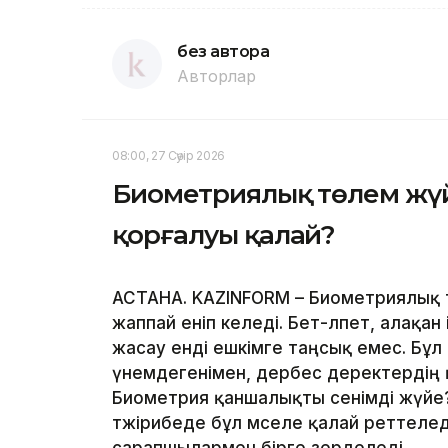
без автора
Авторлар
08:00, 27 Сәуір 2026
Биометриялық төлем жүйе
қорғалуы қалай?
АСТАНА. KAZINFORM – Биометриялық 
жаппай еніп келеді. Бет-әлпет, алақа
жасау енді ешкімге таңсық емес. Бұл
үнемдегенімен, дербес деректердің қа
Биометрия қаншалықты сенімді жүйе?
тәжірибеде бұл мәселе қалай реттелед