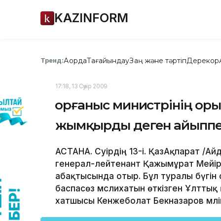
KAZINFORM
Ақорда
Тағайындау
Заң және тәртіп
Дерекқор
Тренд:
17:18, 13 Сәуір 2009
Қорғаныс министрінің о
жымқырды деген айыппен
АСТАНА. Сәуірдің 13-і. ҚазАқпарат /А
генерал-лейтенант Қажымұрат Мейірм
абақтысында отыр. Бұл туралы бүгін
баспасөз мәслихатын өткізген Ұлттық 
хатшысы Кенжеболат Бекназаров мәлім