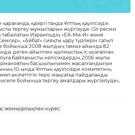
қарағанда, қазіргі таңда Ұлттық қауіпсіздік
тысты тергеу жұмыстарын жүргізуде. Ол ресми
п табылатын Израильдің «Ей-Ми-И» және
мсер», «Айбат» сияқты қару түрлерін сатып
еле бойынша 2008 жылдың тамыз айында 82
нды деген айыппен қылмыстық іс қозғалған.
алуға байланысты келісімдердің 2006 жылы
ейірмановтың басшылығымен жасалғандығын
ың 10-ында Ұлттық қауіпсіздік комитетінің
мет өкілеттігін теріс мақсатқа пайдаланды
 мәселе бойынша тергеу амалдары жүргізілуде»,
с жемқорлықпен күрес