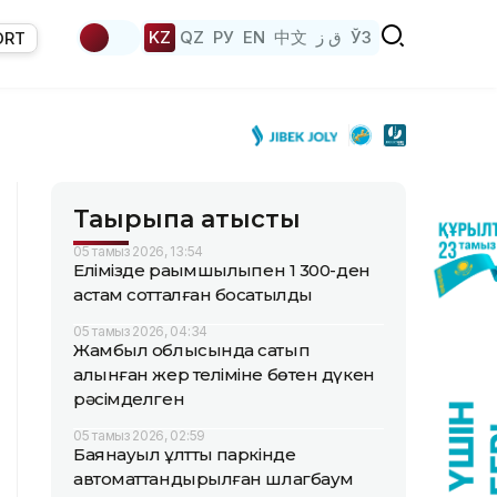
KZ
QZ
РУ
EN
中文
ق ز
ЎЗ
ORT
Тақырыпқа қатысты
05 тамыз 2026, 13:54
Елімізде рақымшылықпен 1 300-ден
астам сотталған босатылды
05 тамыз 2026, 04:34
Жамбыл облысында сатып
алынған жер теліміне бөтен дүкен
рәсімделген
05 тамыз 2026, 02:59
Баянауыл ұлттық паркінде
автоматтандырылған шлагбаум