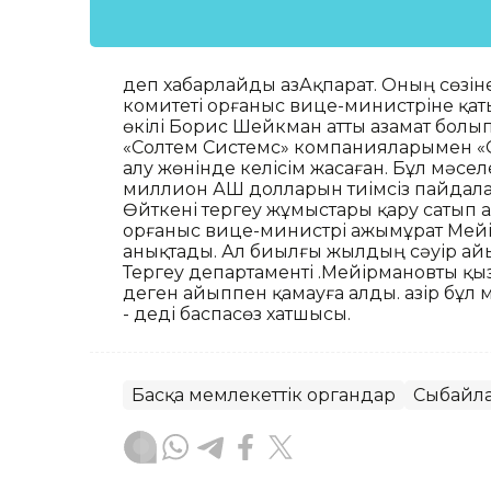
деп хабарлайды ҚазАқпарат. Оның сөзіне 
комитеті Қорғаныс вице-министріне қа
өкілі Борис Шейкман атты азамат болы
«Солтем Системс» компанияларымен «Се
алу жөнінде келісім жасаған. Бұл мәс
миллион АҚШ долларын тиімсіз пайдала
Өйткені тергеу жұмыстары қару сатып 
Қорғаныс вице-министрі Қажымұрат М
анықтады. Ал биылғы жылдың сәуір айын
Тергеу департаменті Қ.Мейірмановты қыз
деген айыппен қамауға алды. Қазір бұл
- деді баспасөз хатшысы.
Басқа мемлекеттік органдар
Сыбайла