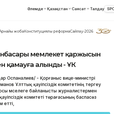
Әлемде
Қазақстан
Саясат
Талдау
SP
Арнайы жоба
Конституциялық реформа
Сайлау-2026
рынбасары мемлекет қаржысын
 қамауға алынды - ҰҚК
йдар Оспаналиев/ - Қорғаныс вице-министрі
анов Ұлттық қауіпсіздік комитетінің тергеу
 осы мәселеге байланысты журналистермен
қауіпсіздік комитеті төрағасының баспасөз
 етті,