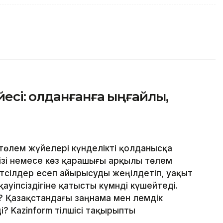
сі: Қолданғанға ыңғайлы,
төлем жүйелері күнделікті қолданысқа
н ізі немесе көз қарашығы арқылы төлем
 тәсілдер есеп айырысуды жеңілдетіп, уақыт
уіпсіздігіне қатысты күмәнді күшейтеді.
 Қазақстандағы заңнама мен әлемдік
і? Kazinform тілшісі тақырыпты