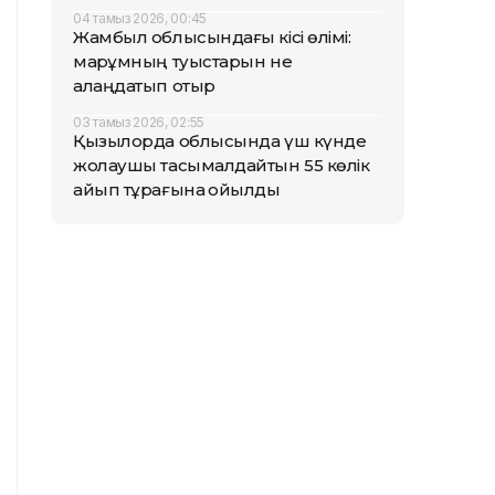
04 тамыз 2026, 00:45
Жамбыл облысындағы кісі өлімі:
марқұмның туыстарын не
алаңдатып отыр
03 тамыз 2026, 02:55
Қызылорда облысында үш күнде
жолаушы тасымалдайтын 55 көлік
айып тұрағына қойылды