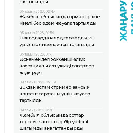
іске қосылды
05 тамыз 2026, 02:45
Жамбыл облысында орман өртіне
кінәлі бес адам жауапқа тартылды
05 тамыз 2026, 01:59
Павлодарда мердігерлердің 20
құрылыс лицензиясы тоқтатылды
05 тамыз 2026, 01:41
Өскемендегі хоккейші өлімі:
кассациялық сот үкімді өзгеріссіз
қалдырды
04 тамыз 2026, 09:09
20-дан астам стример заңсыз
контент таратқаны үшін жауапқа
тартылды
04 тамыз 2026, 02:01
Жамбыл облысында соттар
тергеуге қатысты әрбір үшінші
шағымды қанағаттандырды