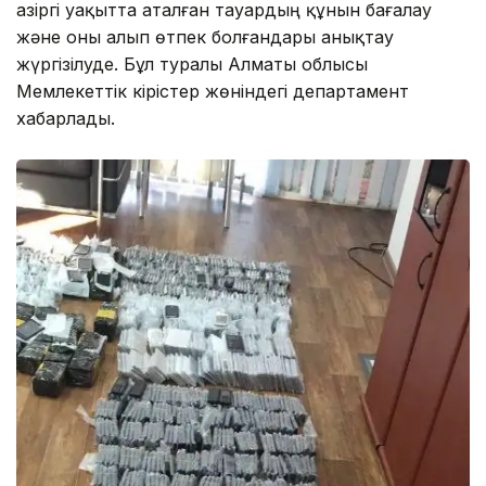
Қазіргі уақытта аталған тауардың құнын бағалау
және оны алып өтпек болғандары анықтау
жүргізілуде. Бұл туралы Алматы облысы
Мемлекеттік кірістер жөніндегі департамент
хабарлады.