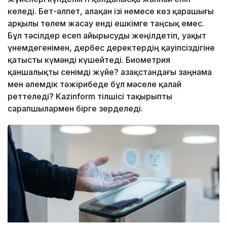
келеді. Бет-әлпет, алақан ізі немесе көз қарашығы
арқылы төлем жасау енді ешкімге таңсық емес.
Бұл тәсілдер есеп айырысуды жеңілдетіп, уақыт
үнемдегенімен, дербес деректердің қауіпсіздігіне
қатысты күмәнді күшейтеді. Биометрия
қаншалықты сенімді жүйе? Қазақстандағы заңнама
мен әлемдік тәжірибеде бұл мәселе қалай
реттеледі? Kazinform тілшісі тақырыпты
сарапшылармен бірге зерделеді.