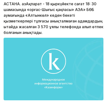
АСТАНА. ҚазАқпарат - 18 қыркүйекте сағат 18: 30
шамасында «Қорғас-Шығыс қақпасы» АЭА» БӨБ
аумағында «Алтынкөл» кеден бекеті
қызметкерлері тұлғасы анықталмаған адамдардың
Қытайда жасалған 3 570 ұялы телефонда алып өтпек
болғанын анықтады.