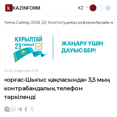
KAZINFORM
KZ
Сайлау-2026
Конституциялық реформа
Арнайы жо
Тренд:
22:29, 20 Қыркүйек 2016
«Қорғас-Шығыс қақпасында» 3,5 мың
контрабандалық телефон
тәркіленді