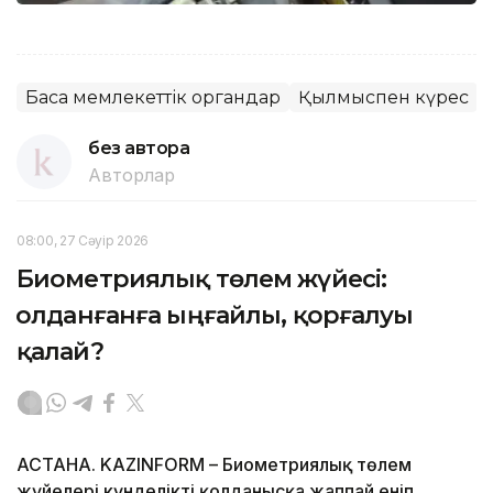
Басқа мемлекеттік органдар
Қылмыспен күрес
без автора
Авторлар
08:00, 27 Сәуір 2026
Биометриялық төлем жүйесі:
Қолданғанға ыңғайлы, қорғалуы
қалай?
АСТАНА. KAZINFORM – Биометриялық төлем
жүйелері күнделікті қолданысқа жаппай еніп