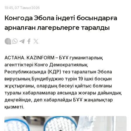
19:45, 07 Тамыз 2026
Конгода Эбола індеті босқындарға
арналған лагерьлерге таралды
АСТАНА. KAZINFORM – БҰҰ гуманитарлық
агенттіктері Конго Демократиялық
Республикасында (КДР) тез таралатын Эбола
вирусының Бундибуджио түрін 19 ішкі босқын
жұқтырғаны, олардың бесеуі қайтыс болғаны
туралы хабарламалар аясында жоғары дайындық
деңгейінде, деп хабарлайды БҰҰ жаңалықтар
қызметі.