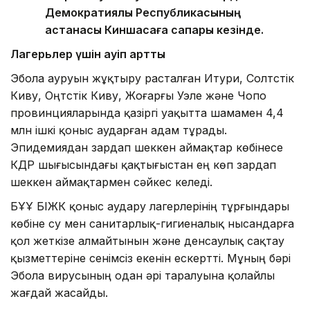
Демократиялық Республикасының
астанасы Киншасаға сапары кезінде.
Лагерьлер үшін қауіп артты
Эбола ауруын жұқтыру расталған Итури, Солтүстік
Киву, Оңтүстік Киву, Жоғарғы Уэле және Чопо
провинцияларында қазіргі уақытта шамамен 4,4
млн ішкі қоныс аударған адам тұрады.
Эпидемиядан зардап шеккен аймақтар көбінесе
КДР шығысындағы қақтығыстан ең көп зардап
шеккен аймақтармен сәйкес келеді.
БҰҰ БІЖК қоныс аудару лагерлерінің тұрғындары
көбіне су мен санитарлық-гигиеналық нысандарға
қол жеткізе алмайтынын және денсаулық сақтау
қызметтеріне сенімсіз екенін ескертті. Мұның бәрі
Эбола вирусының одан әрі таралуына қолайлы
жағдай жасайды.