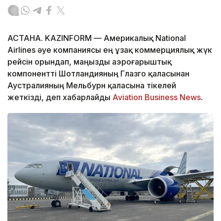
АСТАНА. KAZINFORM — Америкалық National
Airlines әуе компаниясы ең ұзақ коммерциялық жүк
рейсін орындап, маңызды аэроғарыштық
компонентті Шотландияның Глазго қаласынан
Аустралияның Мельбурн қаласына тікелей
жеткізді, деп хабарлайды
Aviation Business News
.