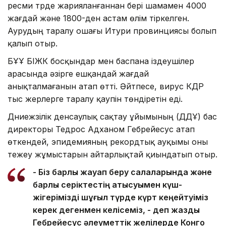
ресми түрде жарияланғаннан бері шамамен 4000
жағдай және 1800-ден астам өлім тіркелген.
Аурудың таралу ошағы Итури провинциясы болып
қалып отыр.
БҰҰ БІЖК босқындар мен баспана іздеушілер
арасында әзірге ешқандай жағдай
анықталмағанын атап өтті. Әйтпесе, вирус КДР
тыс жерлерге таралу қаупін төндіретін еді.
Дүниежүзілік денсаулық сақтау ұйымының (ДДҰ) бас
директоры Тедрос Адханом Гебрейесус атап
өткендей, эпидемияның рекордтық ауқымы оны
тежеу жұмыстарын айтарлықтай қиындатып отыр.
- Біз барлық жауап беру салаларында және
барлық серіктестің қатысуымен күш-
жігерімізді шұғыл түрде күрт кеңейтуіміз
керек дегенмен келісеміз, - деп жазды
Гебрейесус әлеуметтік желілерде Конго