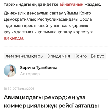
тарихындағы ең ірі індетке
айналғанын
жаздық.
Дүниежүзілік денсаулық сақтау ұйымы Конго
Демократиялық Республикасындағы Эбола
індетімен күресті күшейту үшін халықаралық
қауымдастықты қосымша қолдау көрсетуге
шақырды.
Әлем жаңалықтары
Эпидемия
Конго
Вирус
Зарина Туғанбаева
Авторлар
18:30, 07 Тамыз 2026
Авиациядағы рекорд: ең ұзақ
коммерциялық жүк рейсі аяқталды