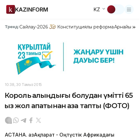
KAZINFORM
KZ
Сайлау-2026
Конституциялық реформа
Арнайы жо
Тренд:
10:38, 30 Тамыз 2015
Король қалыңдығы болудан үмітті 65
қыз жол апатынан қаза тапты (ФОТО)
АСТАНА. ҚазАқпарат - Оңтүстік Африкадағы