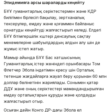
Эпидемияға қарсы шараларды кеңейту
БҰҰ гуманитарлық серіктестермен және КДР
билігімен бірлесіп бақылау, зертханалық
тексерулер, емдеу және қоғаммен байланыс
орнатуды кеңейтуді жалғастырып келеді. Елдегі
БҰҰ бітімгершілік күштері денсаулық сақтау
мекемелеріне шабуылдардың алдын алу үшін де
жұмыс істеп жатыр.
Мамыр айында БҰҰ Бас хатшысының
Гуманитарлық істер жөніндегі орынбасары Том
Флетчер Эбола індетімен күресу үшін Орталық
төтенше жағдайларға жауап беру қорынан 60 млн
доллар бөлінетінін жариялады. Сонымен қатар
ДДҰ және оның серіктестері мамандандырылған
емдеу орталықтарын құруды және қолдауды
жалғастырып отыр.
Осыған дейін Конго ДР-дағы Эбола ел