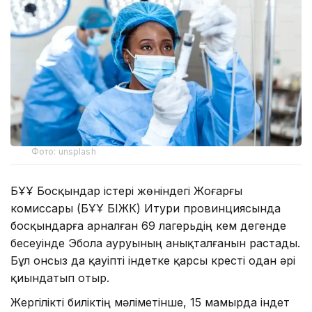
Фото: unsplash
БҰҰ Босқындар істері жөніндегі Жоғарғы
комиссары (БҰҰ БІЖК) Итури провинциясында
босқындарға арналған 69 лагерьдің кем дегенде
бесеуінде Эбола ауруының анықталғанын растады.
Бұл онсыз да қауіпті індетке қарсы күресті одан әрі
қиындатып отыр.
Жергілікті биліктің мәліметінше, 15 мамырда індет