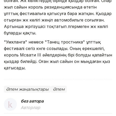
болған. Жүк көліктердің бірінде қыздар болған. Олар
жыл сайын король резиденциясында өтетін
ұлттық фестивальға қатысуға бара жатқан. Қыздар
отырған жүк көлігі жеңіл автомобильге соғылған.
Артынша жүргізушісі тоқтатып үлгермеген жүк көлігі
бұларды қақты.
"Умхланга" немесе "Танец тростника" ұлттық
фестивалі сегіз күнге созылады. Оның ерекшелігі,
король Мсвати III әйелдерінің бірі болуды қалайтын
қыздар билейді. Оған жыл сайын он мыңдаған қыз
қатысады.
Әлем жаңалықтары
Әлем
без автора
Авторлар