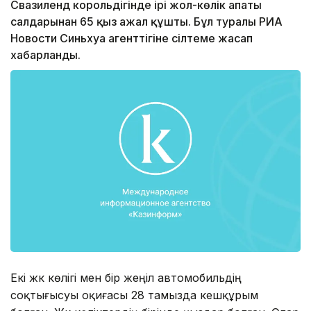
Свазиленд корольдігінде ірі жол-көлік апаты
салдарынан 65 қыз ажал құшты. Бұл туралы РИА
Новости Синьхуа агенттігіне сілтеме жасап
хабарланды.
Екі жүк көлігі мен бір жеңіл автомобильдің
соқтығысуы оқиғасы 28 тамызда кешқұрым