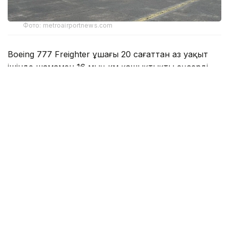
Фото: metroairportnews.com
Boeing 777 Freighter ұшағы 20 сағаттан аз уақыт
ішінде шамамен 16 мың км қашықтықты еңсерді.
Ұшу техникалық ақаулыққа байланысты ұша
алмайтын ұшақтардың бөлшектерін шұғыл жеткізу
үшін ұйымдастырылды.
Тапсырысты орындау үшін әуе компаниясы жүк
ұшағын Глазго Прествик әуежайына тез арада
ауыстырды, ол жерден тікелей Мельбурнға ұшты.
— Бұл тарихи миссия тек рекорд орнатып
қана қоймай, сонымен қатар әуе
компаниясының жылдамдықты, пайдалану
шеберлігін және жаһандық қамтуды біріктіре
отырып, әлемнің кез келген жеріне