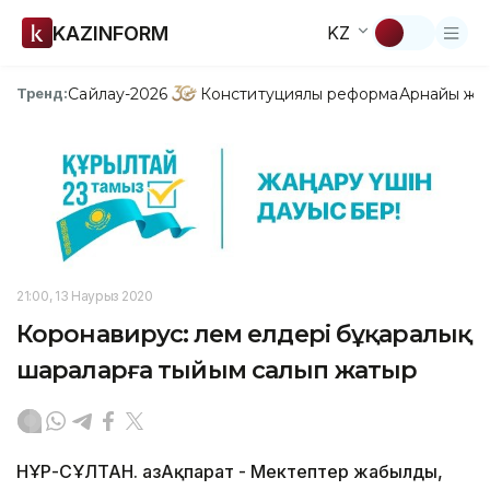
KAZINFORM
KZ
Сайлау-2026
Конституциялық реформа
Арнайы жо
Тренд:
21:00, 13 Наурыз 2020
Коронавирус: Әлем елдері бұқаралық
шараларға тыйым салып жатыр
НҰР-СҰЛТАН. ҚазАқпарат - Мектептер жабылды,