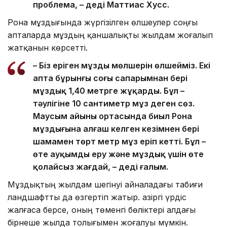
проблема, – деді Маттиас Хусс.
Рона мұздығында жүргізілген өлшеулер соңғы
апталарда мұздың қаншалықты жылдам жоғалып
жатқанын көрсетті.
– Біз еріген мұздың мөлшерін өлшейміз. Екі
апта бұрынғы соңғы сапарымнан бері
мұздық 1,40 метрге жұқарды. Бұл –
тәулігіне 10 сантиметр мұз деген сөз.
Маусым айының ортасында биыл Рона
мұздығына алғаш келген кезімнен бері
шамамен төрт метр мұз еріп кетті. Бұл –
өте ауқымды еру және мұздық үшін өте
қолайсыз жағдай, – деді ғалым.
Мұздықтың жылдам шегінуі айналадағы табиғи
ландшафтты да өзгертіп жатыр. Қазіргі үрдіс
жалғаса берсе, оның төменгі бөліктері алдағы
бірнеше жылда толығымен жоғалуы мүмкін.