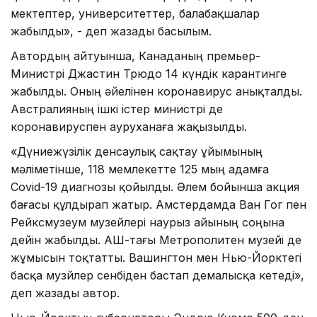
мектептер, университеттер, балабақшалар
жабылды», - деп жазады басылым.
Автордың айтуынша, Канаданың премьер-
Министрі Джастин Трюдо 14 күндік карантинге
жабылды. Оның әйелінен коронавирус анықталды.
Австралияның ішкі істер министрі де
коронавируспен ауруханаға жақызылды.
«Дүниежүзілік денсаулық сақтау ұйымының
мәліметінше, 118 мемлекетте 125 мың адамға
Covid-19 диагнозы қойылды. Әлем бойынша акция
бағасы құлдырап жатыр. Амстердамда Ван Гог пен
Рейксмузеум музейлері наурыз айының соңына
дейін жабылды. АҚШ-тағы Метрополитен музейі де
жұмысын тоқтатты. Вашингтон мен Нью-Йорктегі
басқа музйлер сенбіден бастап демалысқа кетеді»,
деп жазады автор.