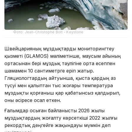
Фото: Jean-Christophe Bott - Keystone
Швейцарияның мұздықтарды мониторингтеу
қызметі (GLAMOS) мәліметінше, маусым айының
ортасынан бері мұздық тәулігіне орта есеппен
шамамен 10 сантиметрге еріп жатыр.
Гляциологтардың айтуынша, қыста қардың аз
түсуі мен қалыптан тыс жоғары температура
мұздықты қорғаныш қар қабатынсыз қалдырып,
оны әсіресе осал еткен.
Ғалымдар осыған байланысты 2026 жылы
мұздықтардың жоғалту көрсеткіші 2022 жылғы
рекордтық деңгейге жақындауы мүмкін деп