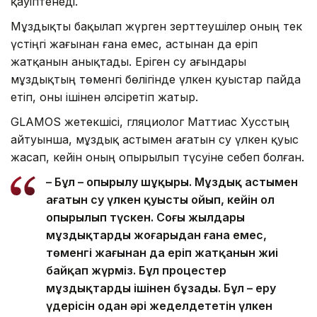
қауіптенеді.
Мұздықты бақылап жүрген зерттеушілер оның тек
үстіңгі жағынан ғана емес, астынан да еріп
жатқанын анықтады. Еріген су ағындары
мұздықтың төменгі бөлігінде үлкен қуыстар пайда
етіп, оны ішінен әлсіретіп жатыр.
GLAMOS жетекшісі, гляциолог Маттиас Хусстың
айтуынша, мұздық астымен ағатын су үлкен қуыс
жасап, кейін оның опырылып түсуіне себеп болған.
– Бұл – опырылу шұңқыры. Мұздық астымен
ағатын су үлкен қуысты ойып, кейін ол
опырылып түскен. Соңғы жылдары
мұздықтардың жоғарыдан ғана емес,
төменгі жағынан да еріп жатқанын жиі
байқап жүрміз. Бұл процестер
мұздықтарды ішінен бұзады. Бұл – еру
үдерісін одан әрі жеделдететін үлкен