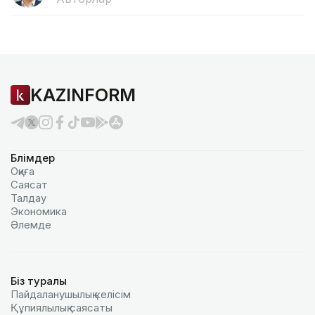
KAZINFORM
Бөлімдер
Оқиға
Саясат
Талдау
Экономика
Әлемде
Біз туралы
Пайдаланушылық келiciм
Құпиялылық саясаты