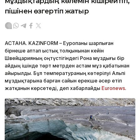
мұздықтардың көлемін кішірейтіп,
пішінен өзгертіп жатыр
АСТАНА. KAZINFORM – Еуропаны шарпыған
бірнеше аптап ыстық толқынынан кейін
Швейцарияның оңтүстігіндегі Рона мұздығы бір
айдың ішінде төрт метрден астам мұз қабатынан
айырылды. Бұл температураның көтерілуі Альпі
мұздықтарына барған сайын ерекше әсер етіп
жатқанын көрсетеді, деп хабарлайды
Еuronews
.