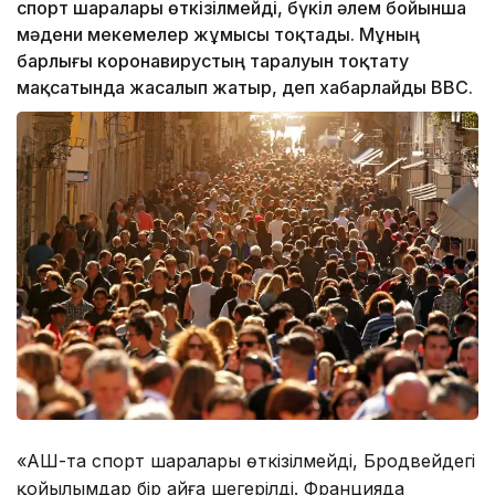
спорт шаралары өткізілмейді, бүкіл әлем бойынша
мәдени мекемелер жұмысы тоқтады. Мұның
барлығы коронавирустың таралуын тоқтату
мақсатында жасалып жатыр, деп хабарлайды ВВС.
«АҚШ-та спорт шаралары өткізілмейді, Бродвейдегі
қойылымдар бір айға шегерілді. Францияда