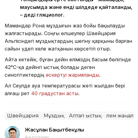
маусымда және енді шілдеде қайталанды,
– деді гляциолог.
Мамандар Рона мұздығын жаз бойы бақылауды
жалғастырады. Соңғы өлшеулер Швейцария
Альпісіндегі мұздықтардың шегіну қарқыны барған
сайын үдеп келе жатқанын көрсетіп отыр.
Айта кетейік, бұған дейін еліміздің басым бөлігінде
42°C-қа дейінгі ыстық болады деген
синоптиктердің
ескертуі жарияланды
.
Ал Сеулде ауа температурасы жеті жылдан бері
алғаш рет
40 градустан асты
.
Швейцария
Мұздық
Аптап ыстық
Әлем жаңал
Жасұлан Бақытбекұлы
Авторлар