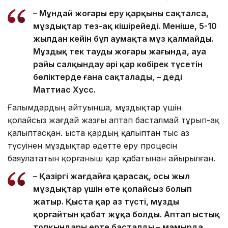
– Мұндай жоғары еру қарқыны сақталса,
мұздықтар тез-ақ кішірейеді. Меніңше, 5-10
жылдан кейін бұл аумақта мұз қалмайды.
Мұздық тек таудың жоғары жағында, ауа
райы салқындау әрі қар көбірек түсетін
бөліктерде ғана сақталады, – деді
Маттиас Хусс.
Ғалымдардың айтуынша, мұздықтар үшін
қолайсыз жағдай жазғы аптап басталмай тұрып-ақ
қалыптасқан. Қыста қардың қалыптан тыс аз
түсуінен мұздықтар әдетте еру процесін
баяулататын қорғаныш қар қабатынан айырылған.
– Қазіргі жағдайға қарасақ, осы жыл
мұздықтар үшін өте қолайсыз болып
жатыр. Қыста қар аз түсті, мұзды
қорғайтын қабат жұқа болды. Аптап ыстық
толқындары ерте басталды – мамырда,