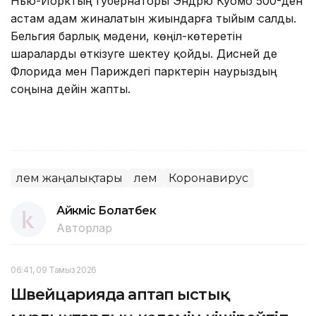
Нью-Йорктың губернаторы Эндрю Куомо 500-ден
астам адам жиналатын жиындарға тыйым салды.
Бельгия барлық мәдени, көңіл-көтеретін
шараларды өткізуге шектеу қойды. Дисней де
Флорида мен Париждегі парктерін наурыздың
соңына дейін жапты.
Әлем жаңалықтары
Әлем
Коронавирус
Айкүміс Болатбек
Авторлар
06:41, 09 Тамыз 2026
Швейцарияда аптап ыстық