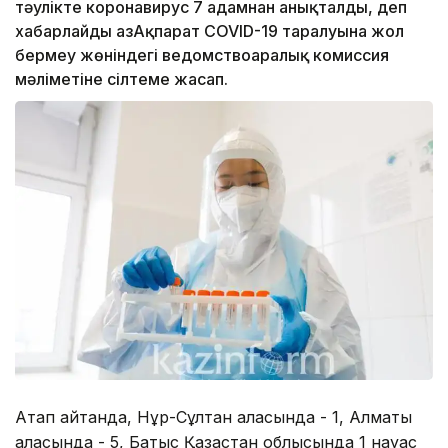
тәулікте коронавирус 7 адамнан анықталды, деп
хабарлайды ҚазАқпарат COVID-19 таралуына жол
бермеу жөніндегі ведомствоаралық комиссия
мәліметіне сілтеме жасап.
Атап айтқанда, Нұр-Сұлтан қаласында - 1, Алматы
қаласында - 5, Батыс Қазақстан облысында 1 науқас