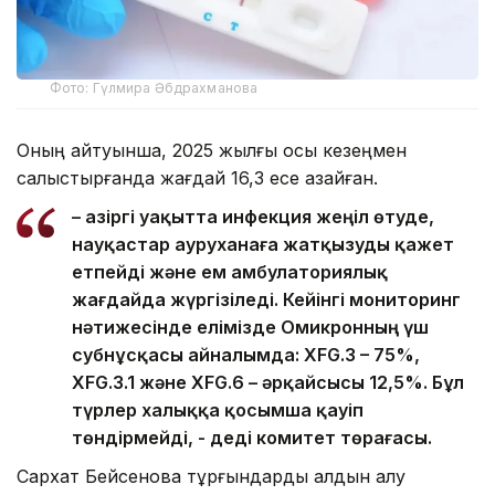
Фото: Гүлмира Әбдрахманова
Оның айтуынша, 2025 жылғы осы кезеңмен
салыстырғанда жағдай 16,3 есе азайған.
– Қазіргі уақытта инфекция жеңіл өтуде,
науқастар ауруханаға жатқызуды қажет
етпейді және ем амбулаториялық
жағдайда жүргізіледі. Кейінгі мониторинг
нәтижесінде елімізде Омикронның үш
субнұсқасы айналымда: XFG.3 – 75%,
XFG.3.1 және XFG.6 – әрқайсысы 12,5%. Бұл
түрлер халыққа қосымша қауіп
төндірмейді, - деді комитет төрағасы.
Сархат Бейсенова тұрғындарды алдын алу