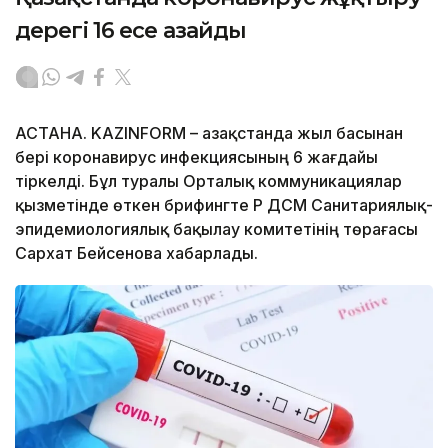
дерегі 16 есе азайды
АСТАНА. KAZINFORM – Қазақстанда жыл басынан
бері коронавирус инфекциясының 6 жағдайы
тіркелді. Бұл туралы Орталық коммуникациялар
қызметінде өткен брифингте ҚР ДСМ Санитариялық-
эпидемиологиялық бақылау комитетінің төрағасы
Сархат Бейсенова хабарлады.