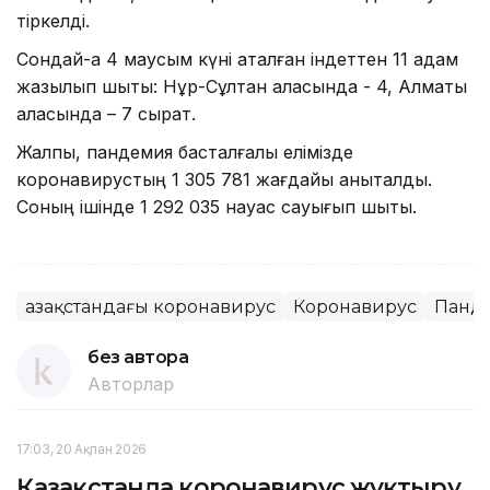
тіркелді.
Сондай-ақ 4 маусым күні аталған індеттен 11 адам
жазылып шықты: Нұр-Сұлтан қаласында - 4, Алматы
қаласында – 7 сырқат.
Жалпы, пандемия басталғалы елімізде
коронавирустың 1 305 781 жағдайы анықталды.
Соның ішінде 1 292 035 науқас сауығып шықты.
Қазақстандағы коронавирус
Коронавирус
Панд
без автора
Авторлар
17:03, 20 Ақпан 2026
Қазақстанда коронавирус жұқтыру