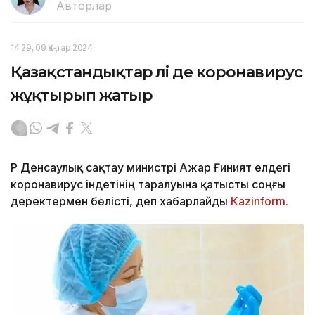
Авторлар
14:29, 09 Қаңтар 2024
Қазақстандықтар әлі де коронавирус
жұқтырып жатыр
ҚР Денсаулық сақтау министрі Ажар Ғиният елдегі
коронавирус індетінің таралуына қатысты соңғы
деректермен бөлісті, деп хабарлайды
Кazinform.