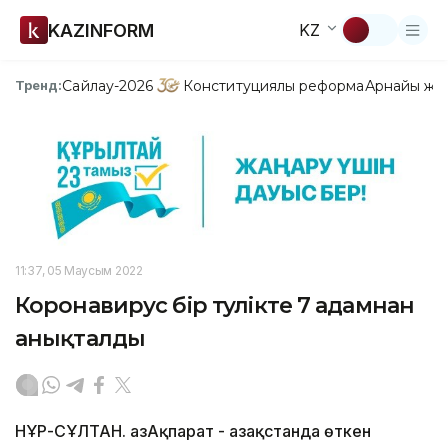
KAZINFORM
KZ
Сайлау-2026
Конституциялық реформа
Арнайы жо
Тренд:
11:37, 05 Маусым 2022
Коронавирус бір тәулікте 7 адамнан
анықталды
НҰР-СҰЛТАН. ҚазАқпарат - Қазақстанда өткен