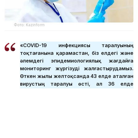
Фото: Kazinform
«COVID-19 инфекциясы таралуының
тоқтағанына қарамастан, біз елдегі және
әлемдегі эпидемиологиялық жағдайға
мониторинг жүргізуді жалғастырудамыз.
Өткен жылы желтоқсанда 43 елде аталған
вирустың таралуы өсті, ал 36 елде
төмендеу байқалады. Елімізде
коронавирус бойынша эпидемиологиялық
жағдай тұрақты. Өткен жылдың екінші
жартыжылдығында ай сайын 100-ден 400-
ге дейін жағдай тіркелді. Бұл коронавирус
инфекциясы жыл бойы таралады деген
сөз», - деді Ажар Ғиният Үкімет