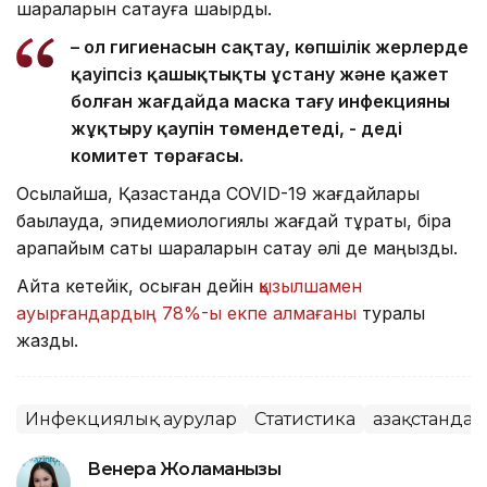
шараларын сақтауға шақырды.
– Қол гигиенасын сақтау, көпшілік жерлерде
қауіпсіз қашықтықты ұстану және қажет
болған жағдайда маска тағу инфекцияны
жұқтыру қаупін төмендетеді, - деді
комитет төрағасы.
Осылайша, Қазақстанда COVID-19 жағдайлары
бақылауда, эпидемиологиялық жағдай тұрақты, бірақ
қарапайым сақтық шараларын сақтау әлі де маңызды.
Айта кетейік, осыған дейін
қызылшамен
ауырғандардың 78%-ы екпе алмағаны
туралы
жаздық.
Инфекциялық аурулар
Статистика
Қазақстанда
Венера Жоламанқызы