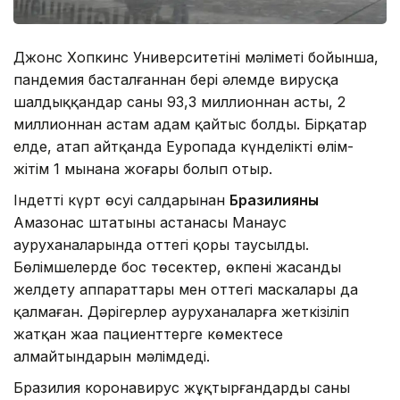
Джонс Хопкинс Университетінің мәліметі бойынша,
пандемия басталғаннан бері әлемде вирусқа
шалдыққандар саны 93,3 миллионнан асты, 2
миллионнан астам адам қайтыс болды. Бірқатар
елде, атап айтқанда Еуропада күнделікті өлім-
жітім 1 мыңнана жоғары болып отыр.
Індеттің күрт өсуі салдарынан
Бразилияның
Амазонас штатының астанасы Манаус
ауруханаларында оттегі қоры таусылды.
Бөлімшелерде бос төсектер, өкпені жасанды
желдету аппараттары мен оттегі маскалары да
қалмаған. Дәрігерлер ауруханаларға жеткізіліп
жатқан жаңа пациенттерге көмектесе
алмайтындарын мәлімдеді.
Бразилия коронавирус жұқтырғандардың саны