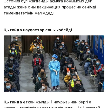
Эстония бұл жағдайды ақылға қонымсыз деп
атады және оның вакцинация процесіне сенімді
төмендететінін мәлімдеді.
Қытайда науқастар саны көбейді
Қытайда
өткен жылдың 1 наурызынан бергі ең
жоғары тәуліктік көрсеткіш тіркелді – 144 жағдай