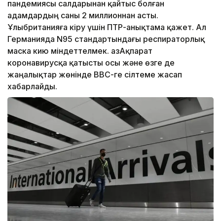
пандемиясы салдарынан қайтыс болған
адамдардың саны 2 миллионнан асты.
Ұлыбританияға кіру үшін ПТР-анықтама қажет. Ал
Германияда N95 стандартындағы респираторлық
маска кию міндеттелмек. ҚазАқпарат
коронавирусқа қатысты осы және өзге де
жаңалықтар жөнінде ВВС-ге сілтеме жасап
хабарлайды.