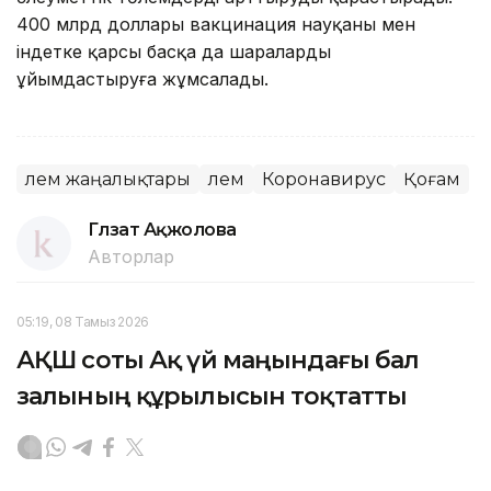
400 млрд доллары вакцинация науқаны мен
індетке қарсы басқа да шараларды
ұйымдастыруға жұмсалады.
Әлем жаңалықтары
Әлем
Коронавирус
Қоғам
Гүлзат Ақжолова
Авторлар
05:19, 08 Тамыз 2026
АҚШ соты Ақ үй маңындағы бал
залының құрылысын тоқтатты