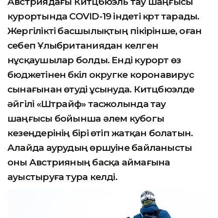
Австриядағы Китцбюэль тау шаңғысы
курортында COVID-19 індеті күрт тарады.
Жергілікті басшылықтың пікірінше, оған
себеп Ұлыбританиядан келген
нұсқаушылар болды. Енді курорт өз
бюджетінен бүкіл округке коронавирус
сынағынан өтуді ұсынуда. Китцбюэлде
әйгілі «Штрайф» тасжолында тау
шаңғысы бойынша әлем кубогы
кезеңдерінің бірі өтіп жатқан болатын.
Алайда аурудың өршуіне байланысты
оны Австрияның басқа аймағына
ауыстыруға тура келді.