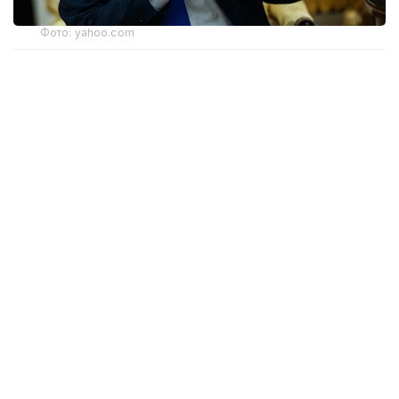
Фото: yahoo.com
Апелляциялық алқаның үш судьясының екеуі бұл
шешімді қолдады. Алайда тыйым тек жердің
үстіндегі жұмыстарға қатысты. Жобаның жерасты
бөлігінің құрылысы әзірге жалғаса береді. Онда
бомбадан қорғанатын баспана және басқа
да нысандар орналастырылмақ.
Дау Дональд Трамп әкімшілігі Ақ үйдің Шығыс
қанатын бұзып, Конгрестің алдын ала
мақұлдауынсыз құрылыс жұмыстарын бастағаннан
кейін туындады. Жобаға қарсы АҚШ-тың тарихи
мұрасын сақтау жөніндегі ұлттық қоры сотқа
шағым түсірді.
Бұған дейін федералдық сот жердің үстіндегі
жұмыстарды жүргізуге тыйым салып, әкімшілікке