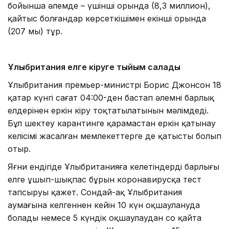
бойынша әлемде – үшінші орында (8,3 миллион),
қайтыс болғандар көрсеткішімен екінші орында
(207 мың) тұр.
Ұлыбритания елге кіруге тыйым салады
Ұлыбритания премьер-министрі Борис Джонсон 18
қаңтар күнгі сағат 04:00-ден бастап әлемнің барлық
елдерінен еркін кіру тоқтатылатынын мәлімдеді.
Бұл шектеу карантинге қарамастан еркін қатынау
келісімі жасалған мемлекеттерге де қатысты болып
отыр.
Яғни ендігіде Ұлыбританияға келетіндердің барлығы
елге ұшып-шықпас бұрын коронавирусқа тест
тапсыруы қажет. Сондай-ақ Ұлыбритания
аумағына келгеннен кейін 10 күн оқшаулануда
болады немесе 5 күндік оқшаулаудан соң қайта