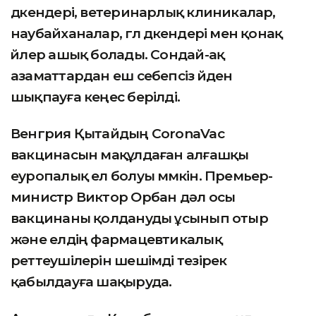
дүкендері, ветеринарлық клиникалар,
наубайханалар, гүл дүкендері мен қонақ
үйлер ашық болады. Сондай-ақ
азаматтардан еш себепсіз үйден
шықпауға кеңес берілді.
Венгрия Қытайдың CoronaVac
вакцинасын мақұлдаған алғашқы
еуропалық ел болуы мүмкін. Премьер-
министр Виктор Орбан дәл осы
вакцинаны қолдануды ұсынып отыр
және елдің фармацевтикалық
реттеушілерін шешімді тезірек
қабылдауға шақыруда.