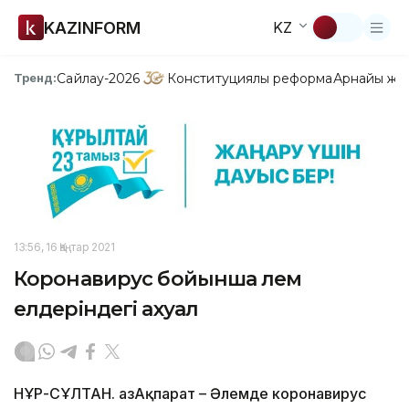
KAZINFORM
KZ
Сайлау-2026
Конституциялық реформа
Арнайы жо
Тренд:
13:56, 16 Қаңтар 2021
Коронавирус бойынша әлем
елдеріндегі ахуал
НҰР-СҰЛТАН. ҚазАқпарат – Әлемде коронавирус