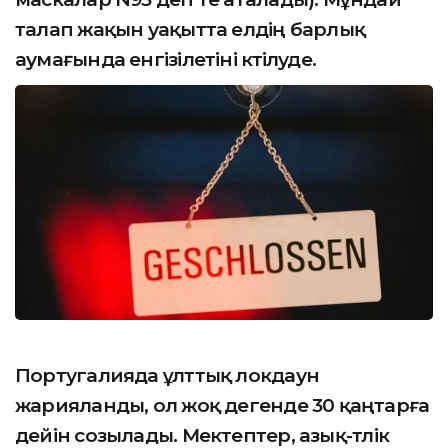
талап жақын уақытта елдің барлық
аумағында енгізілетіні күтілуде.
Португалияда ұлттық локдаун
жарияланды, ол жоқ дегенде 30 қаңтарға
дейін созылады. Мектептер, азық-түлік