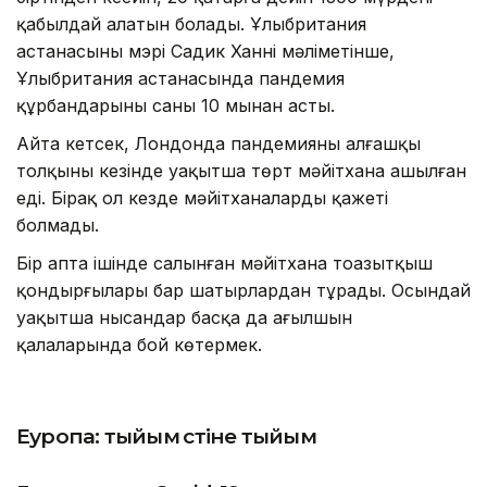
қабылдай алатын болады. Ұлыбритания
астанасының мэрі Садик Ханнің мәліметінше,
Ұлыбритания астанасында пандемия
құрбандарының саны 10 мыңнан асты.
Айта кетсек, Лондонда пандемияның алғашқы
толқыны кезінде уақытша төрт мәйітхана ашылған
еді. Бірақ ол кезде мәйітханалардың қажеті
болмады.
Бір апта ішінде салынған мәйітхана тоңазытқыш
қондырғылары бар шатырлардан тұрады. Осындай
уақытша нысандар басқа да ағылшын
қалаларында бой көтермек.
Еуропа: тыйым үстіне тыйым