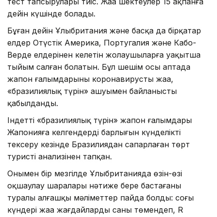
тест тапсырулары тиіс. Жаңа шектеулер 15 ақпанға
дейін күшінде болады.
Бұған дейін Ұлыбритания және басқа да бірқатар
елдер Оңтүстік Америка, Португалия және Кабо-
Верде елдерінен келетін жолаушыларға уақытша
тыйым салған болатын. Бұл шешім осы аптада
жапон ғалымдарының коронавирустың жаңа,
«бразилиялық түрін» ашуымен байланысты
қабылданды.
Індеттің «бразилиялық түрін» жапон ғалымдары
Жапонияға келгендердің барлығын күнделікті
тексеру кезінде Бразилиядан сапарлаған төрт
туристің анализінен тапқан.
Онымен бір мезгілде Ұлыбританияда өзін-өзі
оқшаулау шаралары нәтиже бере бастағаны
туралы алғашқы мәліметтер пайда болды: соңғы
күндері жаңа жағдайлардың саны төмендеп, R