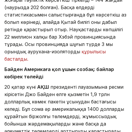
(наурызда 202 болған). Басқа елдердің
статистикасымен салыстырғанда бұл көрсеткіш аз
болып көрінеді, алайда Қытай билігі оны дабыл
ретінде қарастырып отыр. Науқастардың көпшілігі
22 миллион халқы бар Хэбэй провинциясында
тұрады. Осы провинцияда шұғыл түрде 3 мың
орындық аурухана-изолятордың
құрылысы
басталды.
Байден Америкаға қол ұшын созбақ: байлар
көбірек төлейді
20 қаңтар күні
АҚШ
президенті лауазымына ресми
кірісетін Джо Байден елге қызметін 1,9 трлн
долларлық көмек пакетін ұсынудан бастағысы
келеді. Бұл сома әр америкалыққа 1400 долларды
құрайтын біржолғы төлемдерді, жұмыссыздық
бойынша жәрдемақыларды және басқа да
әлеуметтік төлемдерді арттыруды қарастырады.