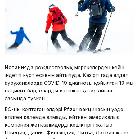
Испанияда
рождестволық мерекелерден кейін
індеттің күрт өскенін айтылуда. Қазіргі таңда елдегі
ауруханаларда COVID-19 диагнозы қойылған 19 мың
пациент бар, олардың көпшілігі қаңтар айының
басында түскен.
ЕО-ның көптеген елдері Pfizer вакцинасын уәде
етілген көлемде алмады, өйткені америкалық
компания жеткізілімдерді кешіктіріп жатыр.
Швеция, Дания, Финляндия, Литва, Латвия және