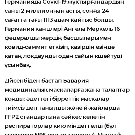
Германияда Covid-19 жұқтырғандардың
саны 2 миллионнан асты, соңғы 24
сағатта тағы 1113 адам қайтыс болды.
Германия канцлері Ангела Меркель 16
федералды жердің басшыларымен
ковид-саммит өткізіп, қазірдің өзінде
қатаң локдаунды одан сайын күшейтуді
ұсынбақ.
Дүйсенбіден бастап Бавария
медициналық маскаларға жаңа талаптар
қояды: әдеттегі бірреттік маскалар
тиімсіз деп танылды және үй-жайларда
FFP2 стандартына сәйкес келетін
респираторлар кию міндеттелді (бұл
маскалар N95 деп те аталады). Мұндай