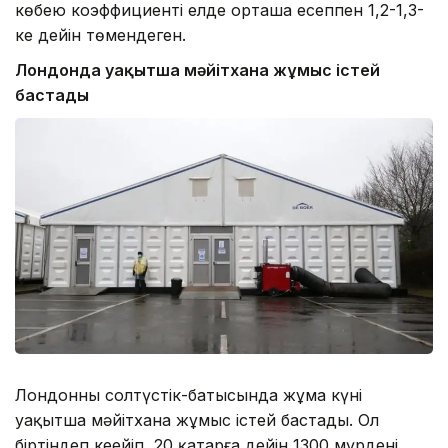
көбею коэффициенті елде орташа есеппен 1,2-1,3-
ке дейін төмендеген.
Лондонда уақытша мәйітхана жұмыс істей
бастады
Лондонның солтүстік-батысында жұма күні
уақытша мәйітхана жұмыс істей бастады. Ол
біртіндеп кеңейіп, 20 қаңтарға дейін 1300 мүрдені