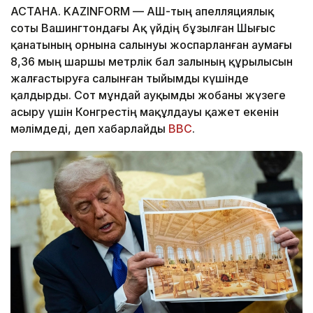
АСТАНА. KAZINFORM — АҚШ-тың апелляциялық
соты Вашингтондағы Ақ үйдің бұзылған Шығыс
қанатының орнына салынуы жоспарланған аумағы
8,36 мың шаршы метрлік бал залының құрылысын
жалғастыруға салынған тыйымды күшінде
қалдырды. Сот мұндай ауқымды жобаны жүзеге
асыру үшін Конгрестің мақұлдауы қажет екенін
мәлімдеді, деп хабарлайды
BBC
.