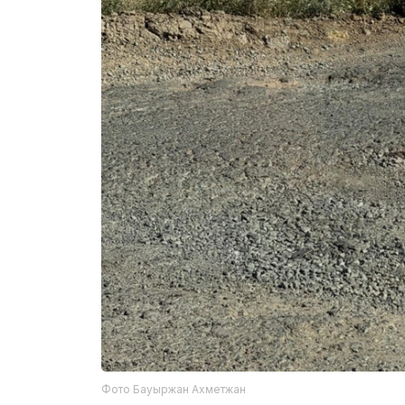
Фото Бауыржан Ахметжан