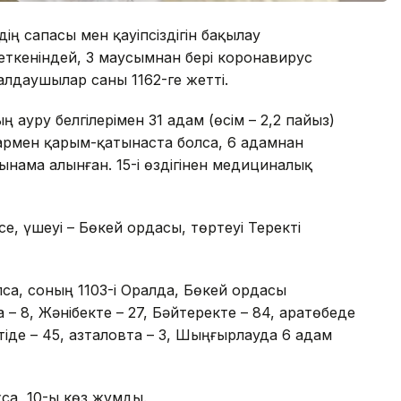
ің сапасы мен қауіпсіздігін бақылау
 еткеніндей, 3 маусымнан бері коронавирус
алдаушылар саны 1162-ге жетті.
ауру белгілерімен 31 адам (өсім – 2,2 пайыз)
армен қарым-қатынаста болса, 6 адамнан
нама алынған. 15-і өздігінен медициналық
е, үшеуі – Бөкей ордасы, төртеуі Теректі
са, соның 1103-і Оралда, Бөкей ордасы
 – 8, Жәнібекте – 27, Бәйтеректе – 84, Қаратөбеде
тіде – 45, Қазталовта – 3, Шыңғырлауда 6 адам
қса, 10-ы көз жұмды.