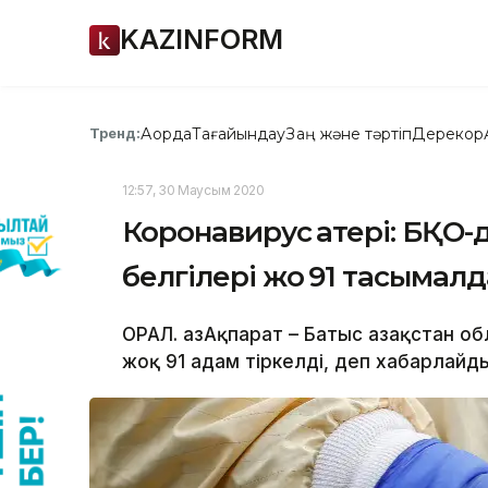
KAZINFORM
Ақорда
Тағайындау
Заң және тәртіп
Дерекқор
Тренд:
12:57, 30 Маусым 2020
Коронавирус қатері: БҚО-
белгілері жоқ 91 тасымал
ОРАЛ. ҚазАқпарат – Батыс Қазақстан 
жоқ 91 адам тіркелді, деп хабарлайды 