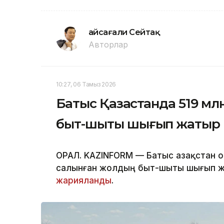
Ғайсағали Сейтақ
Авторлар
10:27, 06 Тамыз 2026
Батыс Қазақстанда 519 м
быт-шыты шығып жатыр
ОРАЛ. KAZINFORM — Батыс Қазақстан 
салынған жолдың быт-шыты шығып жа
жарияланды
.