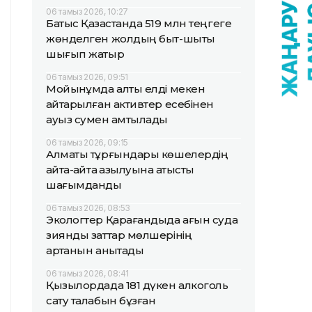
06 тамыз 2026, 10:27
Батыс Қазақстанда 519 млн теңгеге
жөнделген жолдың быт-шыты
шығып жатыр
06 тамыз 2026, 09:51
Мойынқұмда алты елді мекен
қайтарылған активтер есебінен
ауыз сумен қамтылады
06 тамыз 2026, 09:15
Алматы тұрғындары көшелердің
қайта-қайта қазылуына қатысты
шағымданды
06 тамыз 2026, 08:53
Экологтер Қарағандыда ағын суда
зиянды заттар мөлшерінің
артқанын анықтады
06 тамыз 2026, 08:41
Қызылордада 181 дүкен алкоголь
сату талабын бұзған