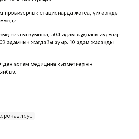
адам провизорлық стационарда жатса, үйлерінде
ауында.
ның нақтылауынша, 504 адам жұқпалы аурулар
 62 адамның жағдайы ауыр. 10 адам жасанды
50-ден астам медицина қызметкерінің
ынбыз.
Коронавирус