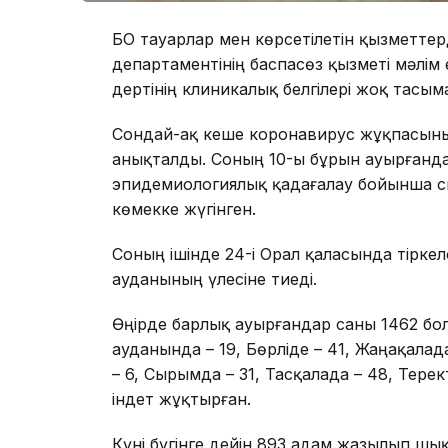
БҚО тауарлар мен көрсетілетін қызметтерд
департаментінің баспасөз қызметі мәлім
дертінің клиникалық белгілері жоқ тасым
Сондай-ақ кеше коронавирус жұқпасының 
анықталды. Соның 10-ы бұрын ауырғанд
эпидемиологиялық қадағалау бойынша сы
көмекке жүгінген.
Соның ішінде 24-і Орал қаласында тіркелс
ауданының үлесіне тиеді.
Өңірде барлық ауырғандар саны 1462 бол
ауданында – 19, Бөрліде – 41, Жаңақалада
– 6, Сырымда – 31, Тасқалада – 48, Терек
індет жұқтырған.
Күні бүгінге дейін 893 адам жазылып шы