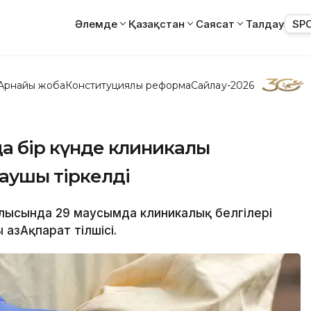
Әлемде
Қазақстан
Саясат
Талдау
SP
Арнайы жоба
Конституциялық реформа
Сайлау-2026
да бір күнде клиникалық
даушы тіркелді
облысында 29 маусымда клиникалық белгілері
ҚазАқпарат тілшісі.