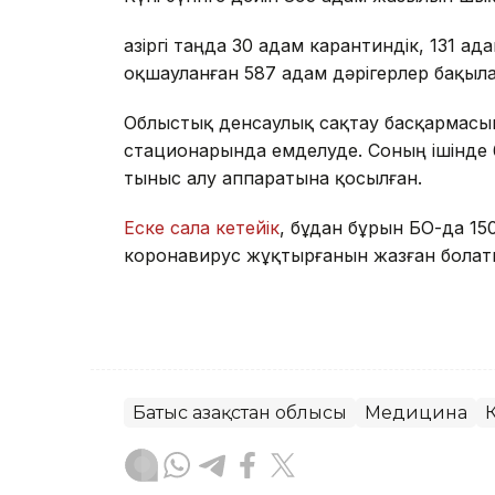
Қазіргі таңда 30 адам карантиндік, 131 
оқшауланған 587 адам дәрігерлер бақыл
Облыстық денсаулық сақтау басқармасы
стационарында емделуде. Соның ішінде
тыныс алу аппаратына қосылған.
Еске сала кетейік
, бұдан бұрын БҚО-да 1
коронавирус жұқтырғанын жазған болат
Батыс Қазақстан облысы
Медицина