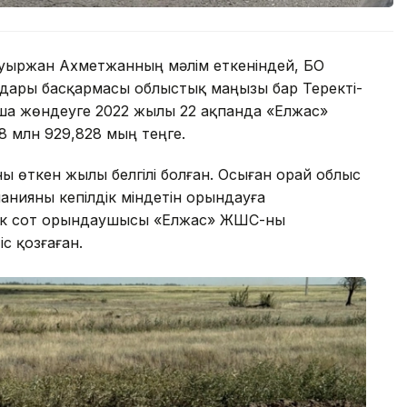
Бауыржан Ахметжанның мәлім еткеніндей, БҚО
дары басқармасы облыстық маңызы бар Теректі-
ша жөндеуге 2022 жылы 22 ақпанда «Елжас»
18 млн 929,828 мың теңге.
ы өткен жылы белгілі болған. Осыған орай облыс
панияны кепілдік міндетін орындауға
тік сот орындаушысы «Елжас» ЖШС-ны
с қозғаған.