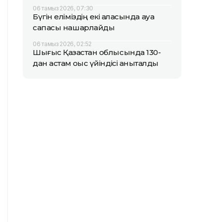
06 тамыз 2026, 07:30
Бүгін еліміздің екі қаласында ауа
сапасы нашарлайды
06 тамыз 2026, 02:52
Шығыс Қазақстан облысында 130-
дан астам қоқыс үйіндісі анықталды