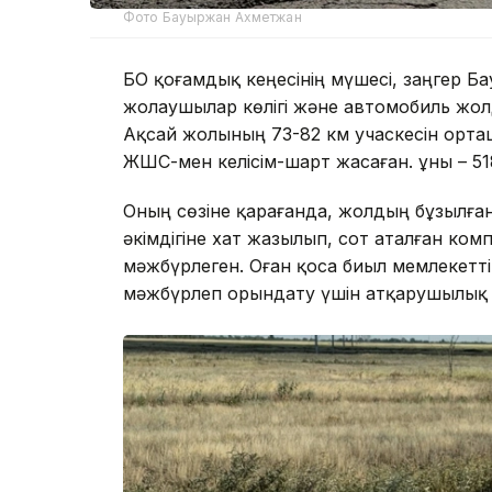
Фото Бауыржан Ахметжан
БҚО қоғамдық кеңесінің мүшесі, заңгер 
жолаушылар көлігі және автомобиль жол
Ақсай жолының 73-82 км учаскесін орта
ЖШС-мен келісім-шарт жасаған. Құны – 5
Оның сөзіне қарағанда, жолдың бұзылған
әкімдігіне хат жазылып, сот аталған ком
мәжбүрлеген. Оған қоса биыл мемлекет
мәжбүрлеп орындату үшін атқарушылық і