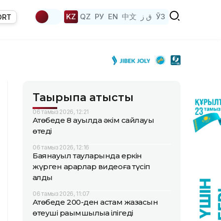
KZ
QZ
РУ
EN
中文
ق ز
ЎЗ
ORT
Тақырыпқа қатысты
06 тамыз 2026, 12:21
Ақтөбеде 8 ауылда әкім сайлауы
өтеді
06 тамыз 2026, 12:16
Баянауыл тауларында еркін
жүрген арқарлар видеоға түсіп
қалды
06 тамыз 2026, 11:07
Ақтөбеде 200-ден астам жазасын
өтеуші рақымшылыққа ілігеді