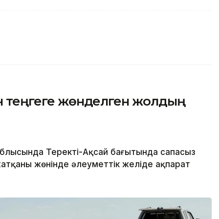
лн теңгеге жөнделген жолдың
облысында Теректі-Ақсай бағытында сапасыз
тқаны жөнінде әлеуметтік желіде ақпарат