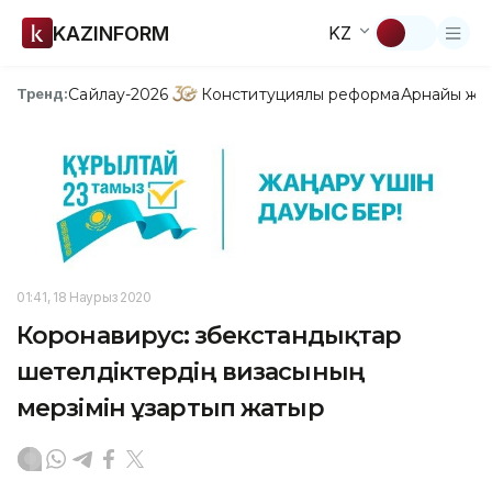
KAZINFORM
KZ
Сайлау-2026
Конституциялық реформа
Арнайы жо
Тренд:
01:41, 18 Наурыз 2020
Коронавирус: Өзбекстандықтар
шетелдіктердің визасының
мерзімін ұзартып жатыр