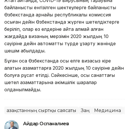
Атап айтқанда, COVID-19 вирусының тарауына
байланысты енгізілген шектеулерге байланысты
Өзбекстанда арнайы республикалық комиссия
осыған дейін Өзбекстанда жүрген шетелдіктерге
беріліп, олар өз елдеріне қайта алмай қалған
жағдайда визаның мерзімін 2020 жылдың 10
сәуіріне дейін автоматты түрде ұзарту жөнінде
шешім қабылдады.
Бұған қоса Өзбекстанда осы елге визасыз кіре
алатын азаматтарға 2020 жылдың 10 сәуіріне дейін
болуға рұқсат етілді. Сәйкесінше, осы санаттағы
шетел азаматтарына әкімшілік шаралар
қолданылмайды.
Қазақстанның сыртқы саясаты
Заң
Медицина
Ә
Айдар Оспаналиев