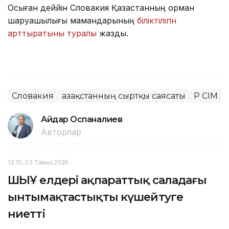
Осыған деййін Словакия Қазақстанның орман
шаруашылығы мамандарының
біліктілігін
арттыратыны туралы
жаздық.
Словакия
Қазақстанның сыртқы саясаты
ҚР СІМ
Айдар Оспаналиев
Авторлар
13:10, 03 Тамыз 2026
ШЫҰ елдері ақпараттық саладағы
ынтымақтастықты күшейтуге
ниетті