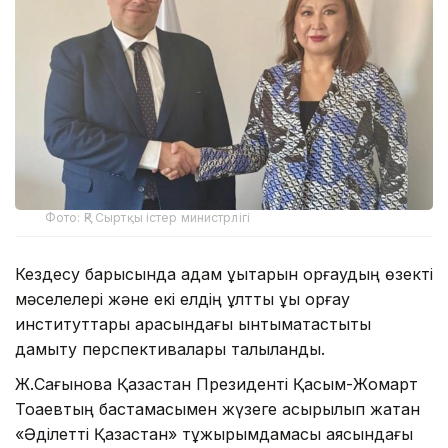
Фото: ҚР Сыртқы істер министрлігі
Кездесу барысында адам құқықтарын қорғаудың өзекті
мәселелері және екі елдің ұлттық құқық қорғау
институттары арасындағы ынтымақтастықты
дамыту перспективалары талқыланды.
Ж.Сағынова Қазақстан Президенті Қасым-Жомарт
Тоқаевтың бастамасымен жүзеге асырылып жатқан
«Әділетті Қазақстан» тұжырымдамасы аясындағы