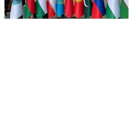
Фото: Кабар
Аталған саммит Қырғызстанның ШЫҰ-ға
төрағалығы аясында Бішкектегі «Ала-Арча»
мемлекеттік резиденциясында өтті.
Іс-шараға ШЫҰ-ға мүше мемлекеттер, бақылаушы
елдер мен диалог жөніндегі серіктес
мемлекеттерді қоса алғанда, 26 елден жетекші
бұқаралық ақпарат құралдарының, сараптамалық
орталықтардың, мемлекеттік органдар мен
халықаралық ұйымдардың 250-ге жуық өкілі қатысты.
Саммитті Қырғыз ұлттық «Кабар» ақпарат агенттігі
мен Қытайдың «Синьхуа» ақпарат агенттігі бірлесіп