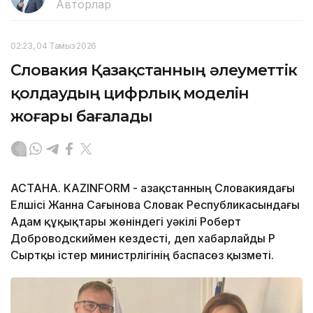
Авторлар
02:23, 04 Тамыз 2026
Словакия Қазақстанның әлеуметтік
қолдаудың цифрлық моделін
жоғары бағалады
АСТАНА. KAZINFORM - Қазақстанның Словакиядағы
Елшісі Жанна Сағынова Словак Республикасындағы
Адам құқықтары жөніндегі уәкілі Роберт
Доброводскиймен кездесті, деп хабарлайды ҚР
Сыртқы істер министрлігінің баспасөз қызметі.