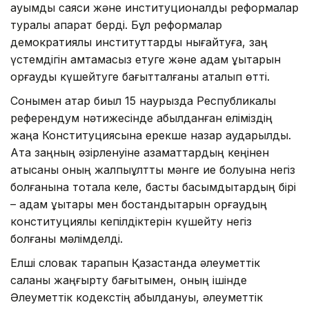
ауқымды саяси және институционалдық реформалар
туралы ақпарат берді. Бұл реформалар
демократиялық институттарды нығайтуға, заң
үстемдігін қамтамасыз етуге және адам құқықтарын
қорғауды күшейтуге бағытталғаны аталып өтті.
Сонымен қатар биыл 15 наурызда Республикалық
референдум нәтижесінде қабылданған еліміздің
жаңа Конституциясына ерекше назар аударылды.
Ата заңның әзірленуіне азаматтардың кеңінен
қатысқаны оның жалпыұлттық мәнге ие болуына негіз
болғанына тоқтала келе, басты басымдықтардың бірі
– адам құқықтары мен бостандықтарын қорғаудың
конституциялық кепілдіктерін күшейту негіз
болғаны мәлімделді.
Елші словак тарапын Қазақстанда әлеуметтік
саланы жаңғырту бағытымен, оның ішінде
Әлеуметтік кодекстің қабылдануы, әлеуметтік