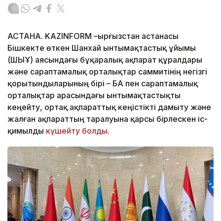
АСТАНА. KAZINFORM –Қырғызстан астанасы
Бішкекте өткен Шанхай ынтымақтастық ұйымы
(ШЫҰ) аясындағы бұқаралық ақпарат құралдары
және сараптамалық орталықтар саммитінің негізгі
қорытындыларының бірі – БАҚ пен сараптамалық
орталықтар арасындағы ынтымақтастықты
кеңейту, ортақ ақпараттық кеңістікті дамыту және
жалған ақпараттың таралуына қарсы бірлескен іс-
қимылды
күшейту болды
.