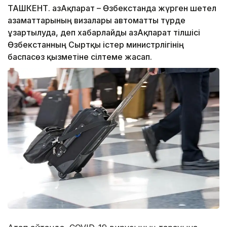
ТАШКЕНТ. ҚазАқпарат – Өзбекстанда жүрген шетел
азаматтарының визалары автоматты түрде
ұзартылуда, деп хабарлайды ҚазАқпарат тілшісі
Өзбекстанның Сыртқы істер министрлігінің
баспасөз қызметіне сілтеме жасап.