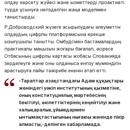
қолдау көрсету жүйесі және қызметтерді проактивті
түрде ұсынуға негізделген жаңа моделімен
таныстырды.
Р.Доброводский жүзеге асырылудағы әлеуметтік
қолдаудың цифрлық платформасына ерекше
қызығушылық танытты. Омбудсмен бастамалардың
практикалық маңызын жоғары бағалап, әсіресе
Отбасының цифрлық картасы жобасы Словакияда
зерделеуге және оны қолданысқа енгізу мүмкіндігін
қарастыруға лайық тәжірибе екенін атап өтті.
-Тараптар Қазақстандағы Адам құқықтары
жөніндегі уәкіл институтының қызметіне,
оның конституциялық мәртебесінің
бекітілуі, өкілеттіктерінің кеңейтілуі және
халықаралық ұйымдармен
ынтымақтастығының нығаюы жөнінде пікір
алмасты,-делінген хабарламада.