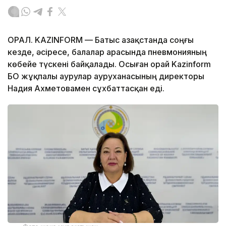
ОРАЛ. KAZINFORM — Батыс Қазақстанда соңғы
кезде, әсіресе, балалар арасында пневмонияның
көбейе түскені байқалады. Осыған орай Kazinform
БҚО жұқпалы аурулар ауруханасының директоры
Надия Ахметовамен сұхбаттасқан еді.