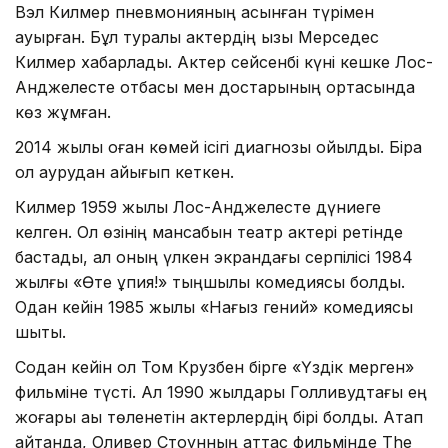
Вэл Килмер пневмонияның асқынған түрімен
ауырған. Бұл туралы актердің қызы Мерседес
Килмер хабарлады. Актер сейсенбі күні кешке Лос-
Анджелесте отбасы мен достарының ортасында
көз жұмған.
2014 жылы оған көмей ісігі диагнозы қойылды. Бірақ
ол аурудан айығып кеткен.
Килмер 1959 жылы Лос-Анджелесте дүниеге
келген. Ол өзінің мансабын театр актері ретінде
бастады, ал оның үлкен экрандағы серпілісі 1984
жылғы «Өте құпия!» тыңшылық комедиясы болды.
Одан кейін 1985 жылы «Нағыз гений» комедиясы
шықты.
Содан кейін ол Том Крузбен бірге «Үздік мерген»
фильміне түсті. Ал 1990 жылдары Голливудтағы ең
жоғары ақы төленетін актерлердің бірі болды. Атап
айтқанда, Оливер Стоунның аттас фильмінде The