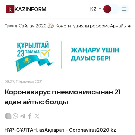
KAZINFORM
KZ
Сайлау-2026
Конституциялық реформа
Арнайы жо
Тренд:
08:27, 11 Қыркүйек 2021
Коронавирус пневмониясынан 21
адам қайтыс болды
НҰР-СҰЛТАН. ҚазАқпарат - Сoronavirus2020.kz