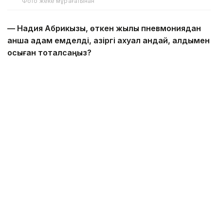
Фото жеке мұрағатынан
— Надия Абрикқызы, өткен жылы пневмониядан
қанша адам емделді, қазіргі ахуал қандай, алдымен
осыған тоқталсаңыз?
— 2024 жылы облыстық жұқпалы аурулар
ауруханасынан 379 адам аталмыш дерттен
жазылып шықты. Соның ішінде 363-і — балалар. Бұл
балалар арасында пневмонияның кең таралып
отырғанын көрсетеді. Қазіргі кезде 38 бала
пневмониядан емделу үстінде.
— Ендеше, пневмонияның бастапқы белгілері
қандай?
— Бұл аурудың негізгі белгілері жөнінде айтсақ,
дене қызуы жоғарылап, көбіне 38°С-тан
асады. Екіншіден, қақырықты немесе құрғақ жөтел —
микоплазмалық пневмонияда құрғақ, кейде