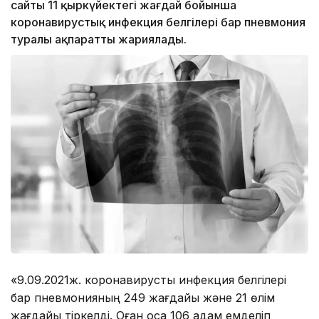
сайты 11 қыркүйектегі жағдай бойынша
коронавирустық инфекция белгілері бар пневмония
туралы ақпаратты жариялады.
«9.09.2021ж. коронавирустық инфекция белгілері
бар пневмонияның 249 жағдайы және 21 өлім
жағдайы тіркелді. Оған қоса 106 адам емделіп