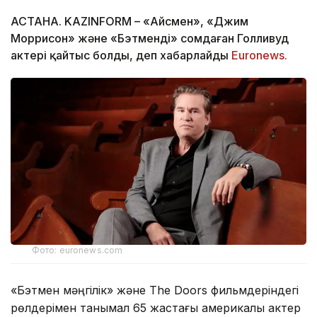
АСТАНА. KAZINFORM – «Айсмен», «Джим
Моррисон» және «Бэтменді» сомдаған Голливуд
актері қайтыс болды, деп хабарлайды
Еuronews.
Фото: euronews.com
«Бэтмен мәңгілік» және The Doors фильмдеріндегі
рөлдерімен танымал 65 жастағы америкалық актер