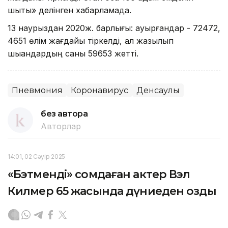
шықты» делінген хабарламада.
13 наурыздан 2020ж. барлығы: ауырғандар - 72472,
4651 өлім жағдайы тіркелді, ал жазылып
шыққандардың саны 59653 жетті.
Пневмония
Коронавирус
Денсаулық
без автора
Авторлар
14:01, 02 Сәуір 2025
«Бэтменді» сомдаған актер Вэл
Килмер 65 жасында дүниеден озды