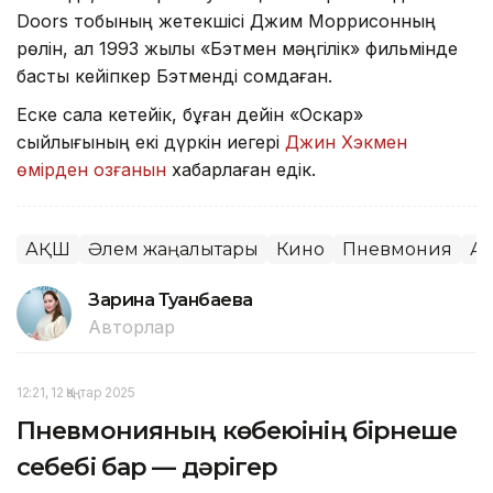
Doors тобының жетекшісі Джим Моррисонның
рөлін, ал 1993 жылы «Бэтмен мәңгілік» фильмінде
басты кейіпкер Бэтменді сомдаған.
Еске сала кетейік, бұған дейін «Оскар»
сыйлығының екі дүркін иегері
Джин Хэкмен
өмірден озғанын
хабарлаған едік.
АҚШ
Әлем жаңалықтары
Кино
Пневмония
Ак
Зарина Туғанбаева
Авторлар
12:21, 12 Қаңтар 2025
Пневмонияның көбеюінің бірнеше
себебі бар — дәрігер