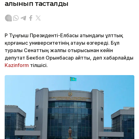
алынып тасталды
ҚР Тұңғыш Президенті-Елбасы атындағы ұлттық
қорғаныс университетінің атауы өзгереді. Бұл
туралы Сенаттың жалпы отырысынан кейін
депутат Бекбол Орынбасар айтты, деп хабарлайды
Kazinform
тілшісі.