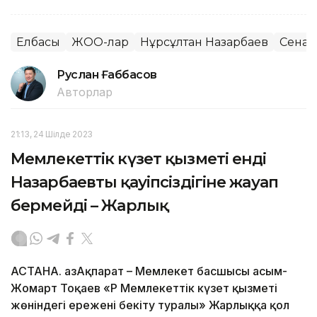
Елбасы
ЖОО-лар
Нұрсұлтан Назарбаев
Сенат
Руслан Ғаббасов
Авторлар
21:13, 24 Шілде 2023
Мемлекеттік күзет қызметі енді
Назарбаевтың қауіпсіздігіне жауап
бермейді – Жарлық
АСТАНА. ҚазАқпарат – Мемлекет басшысы Қасым-
Жомарт Тоқаев «ҚР Мемлекеттік күзет қызметі
жөніндегі ережені бекіту туралы» Жарлыққа қол