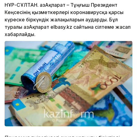
НҰР-СҰЛТАН. ҚазАқпарат – Тұңғыш Президент
Кеңсесінің қызметкерлері коронавирусқа қарсы
күреске біркүндік жалақыларын аударды. Бұл
туралы ҚазАқпарат elbasy.kz сайтына сілтеме жасап
хабарлайды.