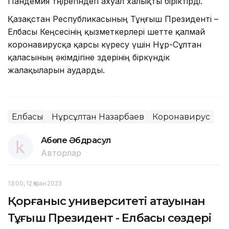
Пандемия төңірегіндегі ахуал халықты біріктірді.
Қазақстан Республикасының Тұңғыш Президенті –
Елбасы Кеңсесінің қызметкерлері шетте қалмай
коронавирусқа қарсы күресу үшін Нұр-Сұлтан
қаласының әкімдігіне өздерінің біркүндік
жалақыларын аударды.
Елбасы
Нұрсұлтан Назарбаев
Коронавирус
Ақбөпе Әбдрасул
Авторлар
13:00, 12 Қазан 2023
Қорғаныс университеті атауынан
Тұңғыш Президент - Елбасы сөздері