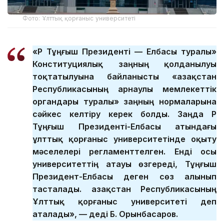
Фото: Ұлттық қорғаныс университеті
«ҚР Тұңғыш Президенті — Елбасы туралы»
Конституциялық заңның қолданылуы
тоқтатылуына байланысты «Қазақстан
Республикасының арнаулы мемлекеттік
органдары туралы» заңның нормаларына
сәйкес келтіру керек болды. Заңда ҚР
Тұңғыш Президенті-Елбасы атындағы
ұлттық қорғаныс университетінде оқыту
мәселелері регламенттелген. Енді осы
университеттің атауы өзгереді, Тұңғыш
Президент-Елбасы деген сөз алынып
тасталады. Қазақстан Республикасының
Ұлттық қорғаныс университеті деп
аталады», — деді Б. Орынбасаров.