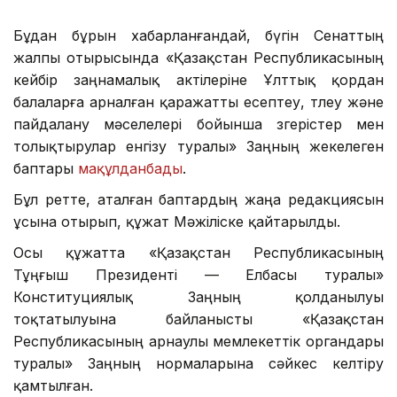
Бұдан бұрын хабарланғандай, бүгін Сенаттың
жалпы отырысында «Қазақстан Республикасының
кейбір заңнамалық актілеріне Ұлттық қордан
балаларға арналған қаражатты есептеу, төлеу және
пайдалану мәселелері бойынша өзгерістер мен
толықтырулар енгізу туралы» Заңның жекелеген
баптары
мақұлданбады
.
Бұл ретте, аталған баптардың жаңа редакциясын
ұсына отырып, құжат Мәжіліске қайтарылды.
Осы құжатта «Қазақстан Республикасының
Тұңғыш Президенті — Елбасы туралы»
Конституциялық Заңның қолданылуы
тоқтатылуына байланысты «Қазақстан
Республикасының арнаулы мемлекеттік органдары
туралы» Заңның нормаларына сәйкес келтіру
қамтылған.