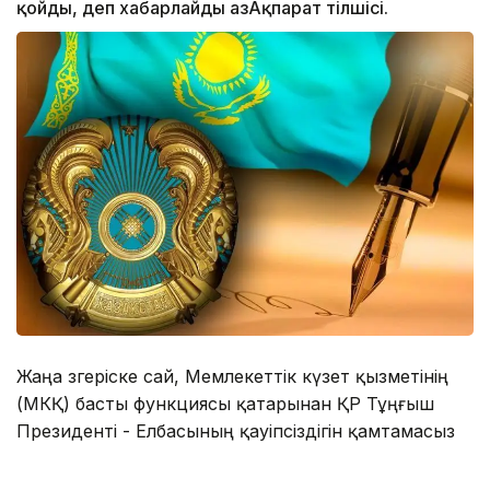
қойды, деп хабарлайды ҚазАқпарат тілшісі.
Жаңа өзгеріске сай, Мемлекеттік күзет қызметінің
(МКҚ) басты функциясы қатарынан ҚР Тұңғыш
Президенті - Елбасының қауіпсіздігін қамтамасыз
ету міндеті алынып тасталды.