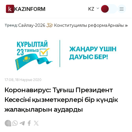
KAZINFORM
KZ
Сайлау-2026
Конституциялық реформа
Арнайы жо
Тренд:
17:08, 18 Наурыз 2020
Коронавирус: Тұңғыш Президент
Кеңсесінің қызметкерлері бір күндік
жалақыларын аударды