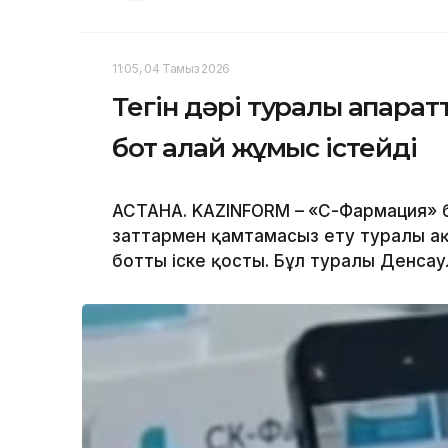
11:05, 04 Тамыз 2026
Тегін дәрі туралы ақпарат
бот қалай жұмыс істейді
АСТАНА. KAZINFORM –
«СҚ-Фармация» 
заттармен қамтамасыз ету туралы ақ
ботты іске қосты. Бұл туралы Денсау