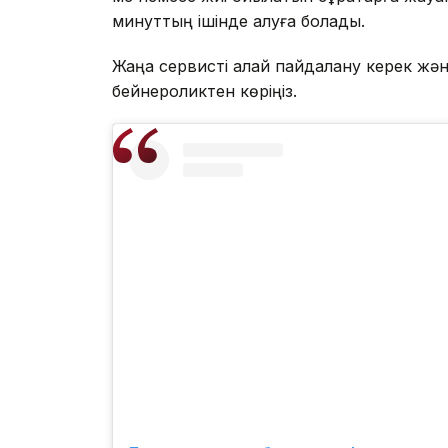
минуттың ішінде алуға болады.
Жаңа сервисті қалай пайдалану керек жән
бейнероликтен көріңіз.