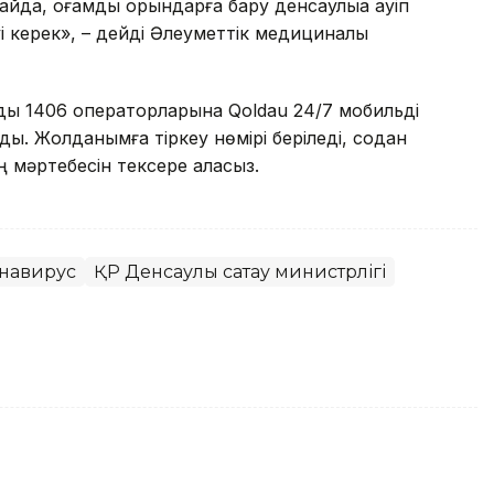
йда, қоғамдық орындарға бару денсаулыққа қауіп
і керек», – дейді Әлеуметтік медициналық
ызды 1406 операторларына Qoldau 24/7 мобильді
ы. Жолданымға тіркеу нөмірі беріледі, содан
ың мәртебесін тексере аласыз.
навирус
ҚР Денсаулық сақтау министрлігі