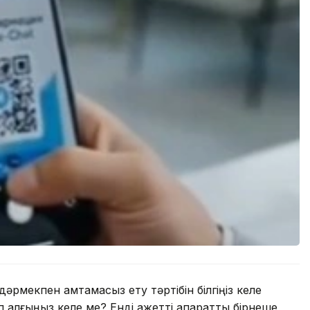
дәрмекпен қамтамасыз ету тәртібін білгіңіз келе
 алғыңыз келе ме? Енді қажетті ақпаратты бірнеше