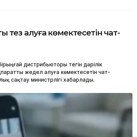
ты тез алуға көмектесетін чат-
бірыңғай дистрибьюторы тегін дәрілік
паратты жедел алуға көмектесетін чат-
лық сақтау министрлігі хабарлады.