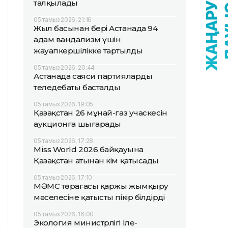
талқылады
05 тамыз 2026, 21:16
Жыл басынан бері Астанада 94
адам вандализм үшін
жауапкершілікке тартылды
05 тамыз 2026, 20:44
Астанада саяси партиялардың
теледебаты басталды
05 тамыз 2026, 19:05
Қазақстан 26 мұнай-газ учаскесін
аукционға шығарады
05 тамыз 2026, 17:28
Miss World 2026 байқауына
Қазақстан атынан кім қатысады
05 тамыз 2026, 17:10
МӘМС төрағасы қаржы жымқыру
мәселесіне қатысты пікір білдірді
05 тамыз 2026, 16:00
Экология министрлігі Іле-