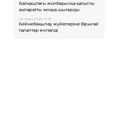
Балқаштағы жолбарысқа қатысты
ақпаратты жоққа шығарды
05 тамыз 2026, 15:10
Бейнебақылау жүйелеріне бірыңғай
талаптар енгізілді