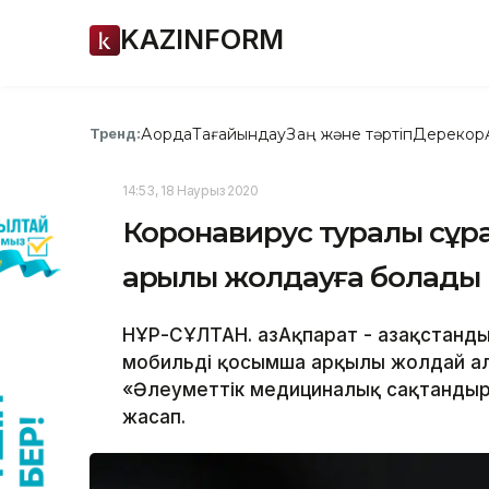
KAZINFORM
Ақорда
Тағайындау
Заң және тәртіп
Дерекқор
Тренд:
14:53, 18 Наурыз 2020
Коронавирус туралы сұра
арқылы жолдауға болады
НҰР-СҰЛТАН. ҚазАқпарат - Қазақстан
мобильді қосымша арқылы жолдай ал
«Әлеуметтік медициналық сақтандыру
жасап.