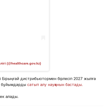
гі (@healthcare.gov.kz)
ігі Бірыңғай дистрибьютормен бірлесіп 2027 жылға
ық бұйымдарды
сатып алу науқанын бастады.
мек алады.