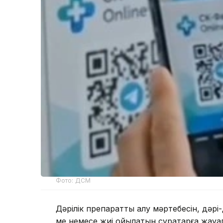
Фото: ДСМ
Дәрілік препаратты алу мәртебесін, дәрі-
ме немесе жиі қойылатын сұрақтарға жауап