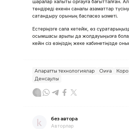
шаралар халықты қорғауға бағытталған. Ала
төндіреді екенін саналы азаматтар түсіну
сақтандыру қорының баспасөз қызметі.
Естеріңізге сала кетейік, өз сұрақтарың
қосымшасы арқылы да жолдауыңызға болад
кейін сіз өзіңіздің жеке кабинетіңізде он
Ақпараттық технологиялар
Оқиға
Коро
Денсаулық
без автора
Авторлар