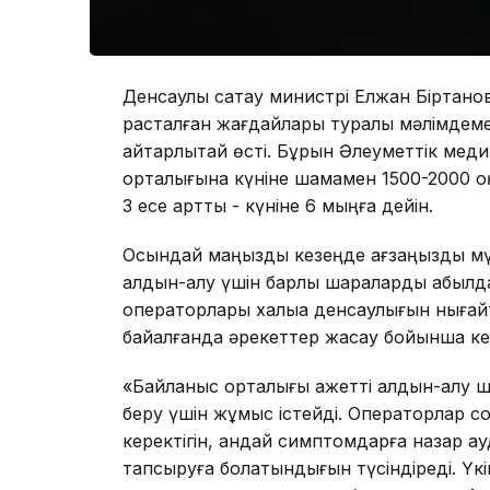
Денсаулық сақтау министрі Елжан Біртано
расталған жағдайлары туралы мәлімдемес
айтарлықтай өсті. Бұрын Әлеуметтік мед
орталығына күніне шамамен 1500-2000 қоң
3 есе артты - күніне 6 мыңға дейін.
Осындай маңызды кезеңде ағзаңызды мүм
алдын-алу үшін барлық шараларды қабылд
операторлары халыққа денсаулығын нығайт
байқалғанда әрекеттер жасау бойынша ке
«Байланыс орталығы қажетті алдын-алу 
беру үшін жұмыс істейді. Операторлар сон
керектігін, қандай симптомдарға назар ау
тапсыруға болатындығын түсіндіреді. Үкі