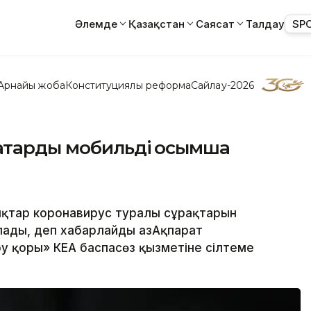
Әлемде
Қазақстан
Саясат
Талдау
SP
Арнайы жоба
Конституциялық реформа
Сайлау-2026
қтарды мобильді қосымша
дықтар коронавирус туралы сұрақтарын
ады, деп хабарлайды ҚазАқпарат
 қоры» КЕАҚ баспасөз қызметіне сілтеме