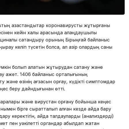
втың қазақстандықтар коронавирусты жұқтырғаны
інен кейін халық арасында алаңдаушылық
ициналық сақтандыру қорының Бірыңғай байланыс
ырау келіп түсетін болса, ал қазір олардың саны
кін болып қалатын жұқтырудан сақтану және
ау қажет. 1406 байланыс орталығының
у және өзінің ағзасын қорғау, күдікті симптомдар
ңес беру дайндығынан өтті.
шаралары және вирустан қорғану бойынша кеңес
ымен бірге сырқатталып қалған кезде қайда бару
дару керектігін, қайда талдауларды (анализдерді)
мет пен уәкілетті органдар қабылдап жатқан