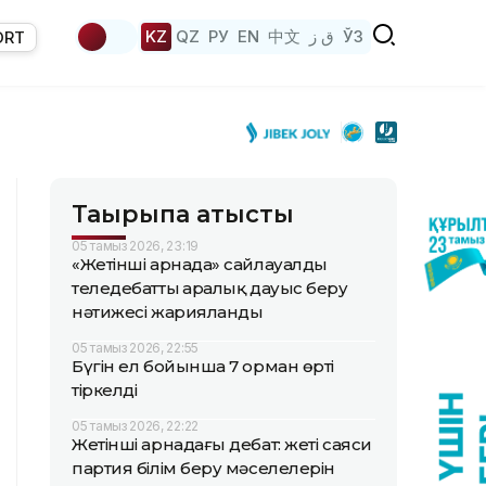
KZ
QZ
РУ
EN
中文
ق ز
ЎЗ
ORT
Тақырыпқа қатысты
05 тамыз 2026, 23:19
«Жетінші арнада» сайлауалды
теледебаттың аралық дауыс беру
нәтижесі жарияланды
05 тамыз 2026, 22:55
Бүгін ел бойынша 7 орман өрті
тіркелді
05 тамыз 2026, 22:22
Жетінші арнадағы дебат: жеті саяси
партия білім беру мәселелерін